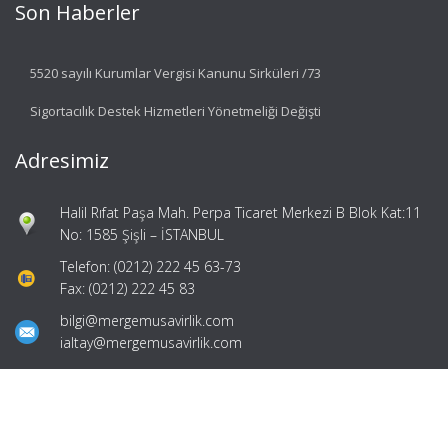
Son Haberler
5520 sayılı Kurumlar Vergisi Kanunu Sirküleri /73
Sigortacılık Destek Hizmetleri Yönetmeliği Değişti
Adresimiz
Halil Rıfat Paşa Mah. Perpa Ticaret Merkezi B Blok Kat:11
No: 1585 Şişli – İSTANBUL
Telefon: (0212) 222 45 63-73
Fax: (0212) 222 45 83
bilgi@mergemusavirlik.com
ialtay@mergemusavirlik.com
Hızlı Menü
Ana Sayfa