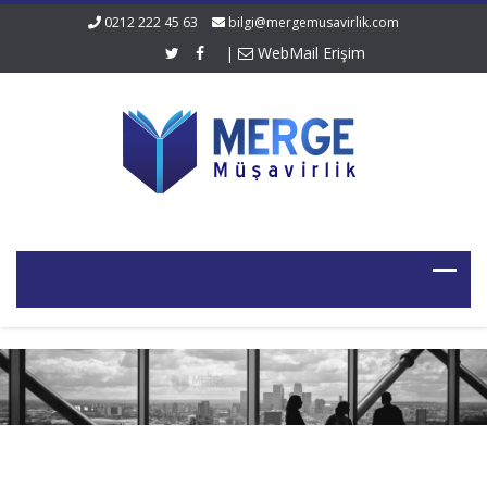
0212 222 45 63
bilgi@mergemusavirlik.com
|
WebMail Erişim