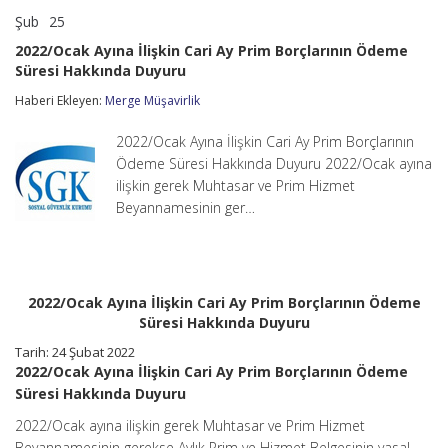
Şub
25
2022/Ocak
yorumlar kapalı
Ayına
2022/Ocak Ayına İlişkin Cari Ay Prim Borçlarının Ödeme
İlişkin
Süresi Hakkında Duyuru
Cari
Ay
Haberi Ekleyen:
Merge Müşavirlik
Prim
Borçlarının
Ödeme
2022/Ocak Ayına İlişkin Cari Ay Prim Borçlarının
Süresi
Ödeme Süresi Hakkında Duyuru 2022/Ocak ayına
Hakkında
ilişkin gerek Muhtasar ve Prim Hizmet
Duyuru
Beyannamesinin ger…
için
2022/Ocak Ayına İlişkin Cari Ay Prim Borçlarının Ödeme
Süresi Hakkında Duyuru
Tarih: 24 Şubat 2022
2022/Ocak Ayına İlişkin Cari Ay Prim Borçlarının Ödeme
Süresi Hakkında Duyuru
2022/Ocak ayına ilişkin gerek Muhtasar ve Prim Hizmet
Beyannamesinin gerekse Aylık Prim ve Hizmet Belgesinin yasal