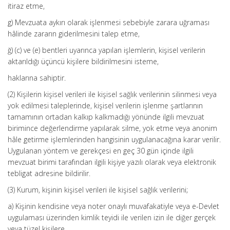
itiraz etme,
g) Mevzuata aykırı olarak işlenmesi sebebiyle zarara uğraması
hâlinde zararın giderilmesini talep etme,
ğ) (c) ve (e) bentleri uyarınca yapılan işlemlerin, kişisel verilerin
aktarıldığı üçüncü kişilere bildirilmesini isteme,
haklarına sahiptir.
(2) Kişilerin kişisel verileri ile kişisel sağlık verilerinin silinmesi veya
yok edilmesi taleplerinde, kişisel verilerin işlenme şartlarının
tamamının ortadan kalkıp kalkmadığı yönünde ilgili mevzuat
birimince değerlendirme yapılarak silme, yok etme veya anonim
hâle getirme işlemlerinden hangisinin uygulanacağına karar verilir.
Uygulanan yöntem ve gerekçesi en geç 30 gün içinde ilgili
mevzuat birimi tarafından ilgili kişiye yazılı olarak veya elektronik
tebligat adresine bildirilir.
(3) Kurum, kişinin kişisel verileri ile kişisel sağlık verilerini;
a) Kişinin kendisine veya noter onaylı muvafakatiyle veya e-Devlet
uygulaması üzerinden kimlik teyidi ile verilen izin ile diğer gerçek
veya tüzel kişilere,