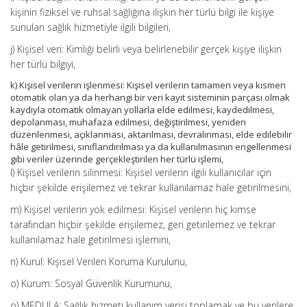
kişinin fiziksel ve ruhsal sağlığına ilişkin her türlü bilgi ile kişiye
sunulan sağlık hizmetiyle ilgili bilgileri,
j) Kişisel veri: Kimliği belirli veya belirlenebilir gerçek kişiye ilişkin
her türlü bilgiyi,
k) Kişisel verilerin işlenmesi: Kişisel verilerin tamamen veya kısmen
otomatik olan ya da herhangi bir veri kayıt sisteminin parçası olmak
kaydıyla otomatik olmayan yollarla elde edilmesi, kaydedilmesi,
depolanması, muhafaza edilmesi, değiştirilmesi, yeniden
düzenlenmesi, açıklanması, aktarılması, devralınması, elde edilebilir
hâle getirilmesi, sınıflandırılması ya da kullanılmasının engellenmesi
gibi veriler üzerinde gerçekleştirilen her türlü işlemi,
l) Kişisel verilerin silinmesi: Kişisel verilerin ilgili kullanıcılar için
hiçbir şekilde erişilemez ve tekrar kullanılamaz hale getirilmesini,
m) Kişisel verilerin yok edilmesi: Kişisel verilerin hiç kimse
tarafından hiçbir şekilde erişilemez, geri getirilemez ve tekrar
kullanılamaz hale getirilmesi işlemini,
n) Kurul: Kişisel Verileri Koruma Kurulunu,
o) Kurum: Sosyal Güvenlik Kurumunu,
ö) MEDULA: Sağlık hizmeti kullanım verisi toplamak ve bu verilere