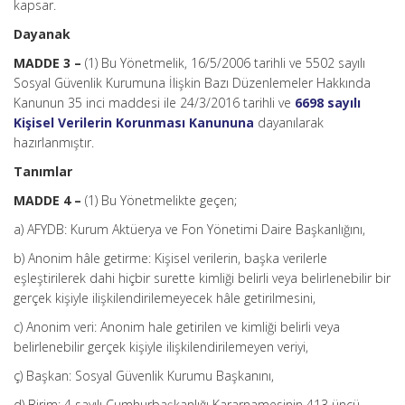
kapsar.
Dayanak
MADDE 3 –
(1) Bu Yönetmelik, 16/5/2006 tarihli ve 5502 sayılı
Sosyal Güvenlik Kurumuna İlişkin Bazı Düzenlemeler Hakkında
Kanunun 35 inci maddesi ile 24/3/2016 tarihli ve
6698 sayılı
Kişisel Verilerin Korunması Kanununa
dayanılarak
hazırlanmıştır.
Tanımlar
MADDE 4 –
(1) Bu Yönetmelikte geçen;
a) AFYDB: Kurum Aktüerya ve Fon Yönetimi Daire Başkanlığını,
b) Anonim hâle getirme: Kişisel verilerin, başka verilerle
eşleştirilerek dahi hiçbir surette kimliği belirli veya belirlenebilir bir
gerçek kişiyle ilişkilendirilemeyecek hâle getirilmesini,
c) Anonim veri: Anonim hale getirilen ve kimliği belirli veya
belirlenebilir gerçek kişiyle ilişkilendirilemeyen veriyi,
ç) Başkan: Sosyal Güvenlik Kurumu Başkanını,
d) Birim: 4 sayılı Cumhurbaşkanlığı Kararnamesinin 413 üncü