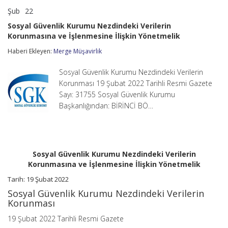
Şub
22
Sosyal
yorumlar kapalı
Güvenlik
Sosyal Güvenlik Kurumu Nezdindeki Verilerin
Kurumu
Korunmasına ve İşlenmesine İlişkin Yönetmelik
Nezdindeki
Verilerin
Haberi Ekleyen:
Merge Müşavirlik
Korunmasına
ve
İşlenmesine
Sosyal Güvenlik Kurumu Nezdindeki Verilerin
İlişkin
Korunması 19 Şubat 2022 Tarihli Resmi Gazete
Yönetmelik
Sayı: 31755 Sosyal Güvenlik Kurumu
için
Başkanlığından: BİRİNCİ BÖ…
Sosyal Güvenlik Kurumu Nezdindeki Verilerin
Korunmasına ve İşlenmesine İlişkin Yönetmelik
Tarih: 19 Şubat 2022
Sosyal Güvenlik Kurumu Nezdindeki Verilerin
Korunması
19 Şubat 2022 Tarihli Resmi Gazete