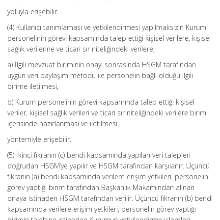
yoluyla erişebilir.
(4) Kullanıcı tanımlaması ve yetkilendirmesi yapılmaksızın Kurum
personelinin görevi kapsamında talep ettiği kişisel verilere, kişisel
sağlık verilerine ve ticari sır niteliğindeki verilere;
a) İlgili mevzuat biriminin onayı sonrasında HSGM tarafından
uygun veri paylaşım metodu ile personelin bağlı olduğu ilgili
birime iletilmesi,
b) Kurum personelinin görevi kapsamında talep ettiği kişisel
veriler, kişisel sağlık verileri ve ticari sır niteliğindeki verilere birimi
içerisinde hazırlanması ve iletilmesi,
yöntemiyle erişebilir.
(5) İkinci fıkranın (c) bendi kapsamında yapılan veri talepleri
doğrudan HSGM’ye yapılır ve HSGM tarafından karşılanır. Üçüncü
fıkranın (a) bendi kapsamında verilere erişim yetkileri, personelin
görev yaptığı birim tarafından Başkanlık Makamından alınan
onaya istinaden HSGM tarafından verilir. Üçüncü fıkranın (b) bendi
kapsamında verilere erişim yetkileri, personelin görev yaptığı
birimin talebine istinaden Kurumun yetkilendirme işlemleri