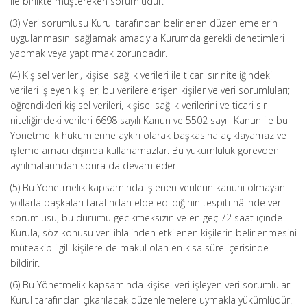
ile birlikte müştereken sorumludur.
(3) Veri sorumlusu Kurul tarafından belirlenen düzenlemelerin
uygulanmasını sağlamak amacıyla Kurumda gerekli denetimleri
yapmak veya yaptırmak zorundadır.
(4) Kişisel verileri, kişisel sağlık verileri ile ticari sır niteliğindeki
verileri işleyen kişiler, bu verilere erişen kişiler ve veri sorumluları;
öğrendikleri kişisel verileri, kişisel sağlık verilerini ve ticari sır
niteliğindeki verileri 6698 sayılı Kanun ve 5502 sayılı Kanun ile bu
Yönetmelik hükümlerine aykırı olarak başkasına açıklayamaz ve
işleme amacı dışında kullanamazlar. Bu yükümlülük görevden
ayrılmalarından sonra da devam eder.
(5) Bu Yönetmelik kapsamında işlenen verilerin kanuni olmayan
yollarla başkaları tarafından elde edildiğinin tespiti hâlinde veri
sorumlusu, bu durumu gecikmeksizin ve en geç 72 saat içinde
Kurula, söz konusu veri ihlalinden etkilenen kişilerin belirlenmesini
müteakip ilgili kişilere de makul olan en kısa süre içerisinde
bildirir.
(6) Bu Yönetmelik kapsamında kişisel veri işleyen veri sorumluları
Kurul tarafından çıkarılacak düzenlemelere uymakla yükümlüdür.