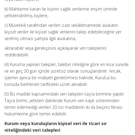
b) Mahkeme kararı ile kişinin sağlık verilerine erişim izninde
yetkilendirilmiş kişilere,
c) Müvekkili tarafından verilen özel vekâletnamede avukatın
kişisel veriler ile kişisel sağlık verilerini talep edebileceğine yer
verilmiş olması şartıyla ilgili avukatına,
aktarabilir veya gerekçesini açıklayarak veri taleplerini
reddedebilir.
(4) Kuruma yapılan talepler, talebin niteliğine göre en kısa sürede
ve en geç 30 gün içinde ücretsiz olarak sonuçlandırılır. Ancak,
işlemin ayrıca bir maliyeti gerektirmesi halinde, Kurulca bu
konuda belirlenen tarifedeki ücret alınabilir.
(5) Bu madde kapsamındaki veri talepleri taşra birimine yapılır.
Taşra birimi, yetkileri dahilinde Kurum veri kayıt sisteminden
temin edemediği verileri 20 nci maddenin iki ila beşinci fıkrası
hükümlerine göre temin edebilir.
Kurum veya kuruluşların kişisel veri ile ticari sır
niteliğindeki veri talepleri