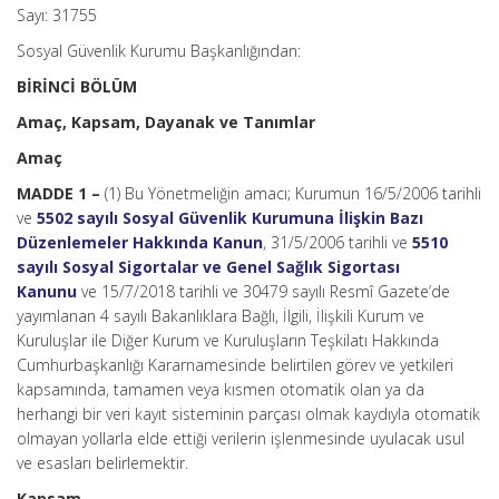
Sayı: 31755
Sosyal Güvenlik Kurumu Başkanlığından:
BİRİNCİ BÖLÜM
Amaç, Kapsam, Dayanak ve Tanımlar
Amaç
MADDE 1 –
(1) Bu Yönetmeliğin amacı; Kurumun 16/5/2006 tarihli
ve
5502 sayılı Sosyal Güvenlik Kurumuna İlişkin Bazı
Düzenlemeler Hakkında Kanun
, 31/5/2006 tarihli ve
5510
sayılı Sosyal Sigortalar ve Genel Sağlık Sigortası
Kanunu
ve 15/7/2018 tarihli ve 30479 sayılı Resmî Gazete’de
yayımlanan 4 sayılı Bakanlıklara Bağlı, İlgili, İlişkili Kurum ve
Kuruluşlar ile Diğer Kurum ve Kuruluşların Teşkilatı Hakkında
Cumhurbaşkanlığı Kararnamesinde belirtilen görev ve yetkileri
kapsamında, tamamen veya kısmen otomatik olan ya da
herhangi bir veri kayıt sisteminin parçası olmak kaydıyla otomatik
olmayan yollarla elde ettiği verilerin işlenmesinde uyulacak usul
ve esasları belirlemektir.
Kapsam