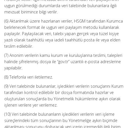
uygun görülmediği durumlarda veri talebinde bulunanlara ilgili
mevzuat birimince bilgi verilir.
(6) Aktarılmak üzere hazırlanan veriler, HSGM tarafından Kurumca
belirlenecek format ile uygun veri paylaşım metodu kullanılarak
paylaşılır. Paylaşılacak veri, talebi yapan gerçek veya tüzel kişiye
yazılı olarak taahhütlü veya iadeli taahhütlü posta ile veya elden
teslim edilebilir.
(7) Anonim verilerin kamu kurum ve kuruluşlarına teslimi, talepleri
halinde şifrelenmiş dosya ile “gov.tr” uzantılı e-posta adreslerine
yapılabilir.
(8) Telefonla veri iletilemez.
(9) Veri talebinde bulunanlar, işledikleri verilerin sonuçlarını Kurum
tarafından kontrol edilebilir bir dosya formatında hazırlar ve
oluşturulan sonuçlarda bu Yönetmelik hükümlerine aykırı olarak
işlenen verilere yer verilemez.
(10) Veri talebinde bulunanların işledikleri verilerin veri işleme
süreçlerindeki tüm sonuçlarının bu Yönetmeliğe aykırı biçimde
aktarılması sonucunu doğuracak veri içerip içermediği ilgili birim