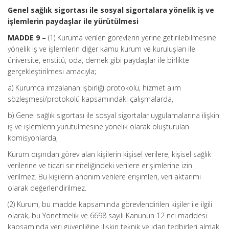
Genel sağlık sigortası ile sosyal sigortalara yönelik iş ve
işlemlerin paydaşlar ile yürütülmesi
MADDE 9 –
(1) Kuruma verilen görevlerin yerine getirilebilmesine
yönelik iş ve işlemlerin diğer kamu kurum ve kuruluşları ile
üniversite, enstitü, oda, dernek gibi paydaşlar ile birlikte
gerçekleştirilmesi amacıyla;
a) Kurumca imzalanan işbirliği protokolü, hizmet alım
sözleşmesi/protokolü kapsamındaki çalışmalarda,
b) Genel sağlık sigortası ile sosyal sigortalar uygulamalarına ilişkin
iş ve işlemlerin yürütülmesine yönelik olarak oluşturulan
komisyonlarda,
Kurum dışından görev alan kişilerin kişisel verilere, kişisel sağlık
verilerine ve ticari sır niteliğindeki verilere erişimlerine izin
verilmez. Bu kişilerin anonim verilere erişimleri, veri aktarımı
olarak değerlendirilmez.
(2) Kurum, bu madde kapsamında görevlendirilen kişiler ile ilgili
olarak, bu Yönetmelik ve 6698 sayılı Kanunun 12 nci maddesi
kapsamında veri güvenliğine ilişkin teknik ve idari tedbirleri almak,