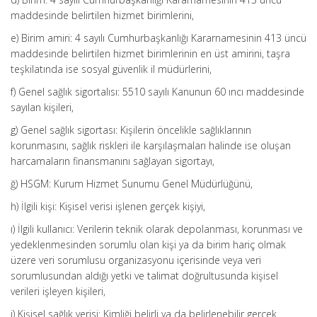
maddesinde belirtilen hizmet birimlerini,
e) Birim amiri: 4 sayılı Cumhurbaşkanlığı Kararnamesinin 413 üncü
maddesinde belirtilen hizmet birimlerinin en üst amirini, taşra
teşkilatında ise sosyal güvenlik il müdürlerini,
f) Genel sağlık sigortalısı: 5510 sayılı Kanunun 60 ıncı maddesinde
sayılan kişileri,
g) Genel sağlık sigortası: Kişilerin öncelikle sağlıklarının
korunmasını, sağlık riskleri ile karşılaşmaları halinde ise oluşan
harcamaların finansmanını sağlayan sigortayı,
ğ) HSGM: Kurum Hizmet Sunumu Genel Müdürlüğünü,
h) İlgili kişi: Kişisel verisi işlenen gerçek kişiyi,
ı) İlgili kullanıcı: Verilerin teknik olarak depolanması, korunması ve
yedeklenmesinden sorumlu olan kişi ya da birim hariç olmak
üzere veri sorumlusu organizasyonu içerisinde veya veri
sorumlusundan aldığı yetki ve talimat doğrultusunda kişisel
verileri işleyen kişileri,
i) Kişisel sağlık verisi: Kimliği belirli ya da belirlenebilir gerçek