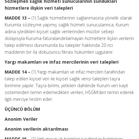
Sözleşmeli sağlık hizmeti sunucularının sundukları
hizmetlere ilişkin veri talepleri
MADDE 13 –
(1) Sağlık hizmetlerinin sağlanmasına yönelik olarak
Kurumla sözleşme yapmış sağlık hizmeti sunucularınca, Kurum
adına işledikleri kişisel sağlık verilerinden mücbir sebep
dolayısıyla Kuruma faturalandırılamayan hizmetlere ilişkin verilerin
talep edilmesi durumunda bu talepler hakkında 20 nci
maddenin bir ila dokuzuncu fıkrası hükümleri uygulanır.
Yargı makamları ve infaz mercilerinin veri talepleri
MADDE 14 –
(1) Yargı makamları ve infaz mercileri tarafından
talep edilen kişisel veri ile kişisel sağlık verisi talepleri taşra
birimine yapılır. Taşra birimi, yetkileri dahilinde Kurum veri kayıt
sisteminden temin edemedikleri verileri, HSGM’den temin ederek
ilgili merciye teslim eder.
ÜÇÜNCÜ BÖLÜM
Anonim Veriler
Anonim verilerin aktarılması
MADDE 15 –
(1) İlgili mevzuat birimleri tarafından belirlenen