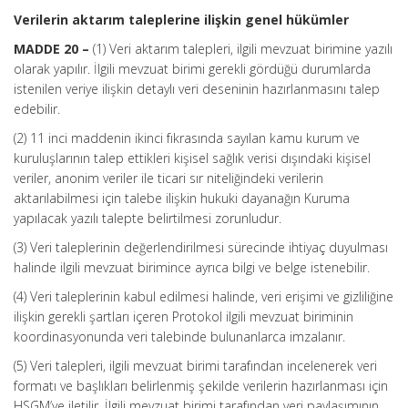
Verilerin aktarım taleplerine ilişkin genel hükümler
MADDE 20 –
(1) Veri aktarım talepleri, ilgili mevzuat birimine yazılı
olarak yapılır. İlgili mevzuat birimi gerekli gördüğü durumlarda
istenilen veriye ilişkin detaylı veri deseninin hazırlanmasını talep
edebilir.
(2) 11 inci maddenin ikinci fıkrasında sayılan kamu kurum ve
kuruluşlarının talep ettikleri kişisel sağlık verisi dışındaki kişisel
veriler, anonim veriler ile ticari sır niteliğindeki verilerin
aktarılabilmesi için talebe ilişkin hukuki dayanağın Kuruma
yapılacak yazılı talepte belirtilmesi zorunludur.
(3) Veri taleplerinin değerlendirilmesi sürecinde ihtiyaç duyulması
halinde ilgili mevzuat birimince ayrıca bilgi ve belge istenebilir.
(4) Veri taleplerinin kabul edilmesi halinde, veri erişimi ve gizliliğine
ilişkin gerekli şartları içeren Protokol ilgili mevzuat biriminin
koordinasyonunda veri talebinde bulunanlarca imzalanır.
(5) Veri talepleri, ilgili mevzuat birimi tarafından incelenerek veri
formatı ve başlıkları belirlenmiş şekilde verilerin hazırlanması için
HSGM’ye iletilir. İlgili mevzuat birimi tarafından veri paylaşımının