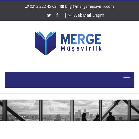
0212 222 45 63
bilgi@mergemusavirlik.com
|
WebMail Erişim