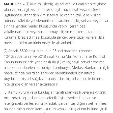
MADDE 11 –
(1) Kurum, işlediği kişisel veri ile ticari sır niteliğinde
olan verileri, ilgili kişinin noter onaylı muvafakati veya e-Devlet
uygulaması üzerinden kimlik teyidi ile verilen izni ile ve kişiler
adına vekâlet ile yetkilendirilenler tarafından, kişisel veri veya ticari
sır niteliğindeki veriler hususunda yetkiyi içeren özel
vekâletnamenin veya vasi atamaya ilişkin mahkeme kararının
Kuruma ibraz edilmesi koşuluyla gerçek veya tüzel kişilere, ilgili
mevzuat birim amirinin onayı ile aktarılabilir.
(2) Ancak, 5502 sayılı Kanunun 35 inci maddesi uyarınca
10/12/2003 tarihli ve 5018 sayılı Kamu Mali Yönetimi ve Kontrol
Kanununun ekinde yer alan (I), (II), (III) ve (IV) sayılı cetvellerde yer
alan kamu idareleri ile Türkiye Cumhuriyet Merkez Bankasının ilgili
mevzuatında belirtilen görevleri yapabilmeleri için ihtiyaç
duydukları kişisel sağlık verisi dışındaki kişisel veriler ile ticari sır
niteliğinde olan veriler aktarılabilir.
(3) Kamu kurum veya kuruluşları tarafından yazılı veya elektronik
ortamda talep edilen tek seferlik kişisel veriler ile ticari sır
niteliğindeki veriler, ikinci fıkradaki şartları taşıdığının belirlenmesi
halinde talep eden kamu kurum veya kuruluşlarının bulunduğu il