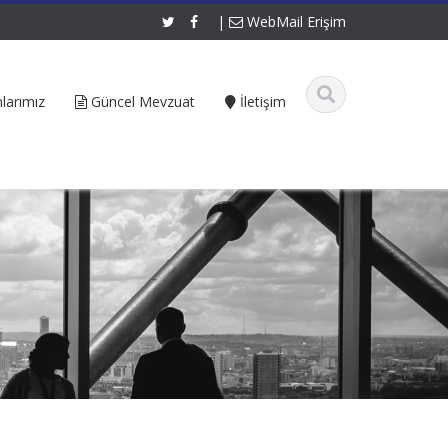
|
WebMail Erişim
larımız
Güncel Mevzuat
İletişim