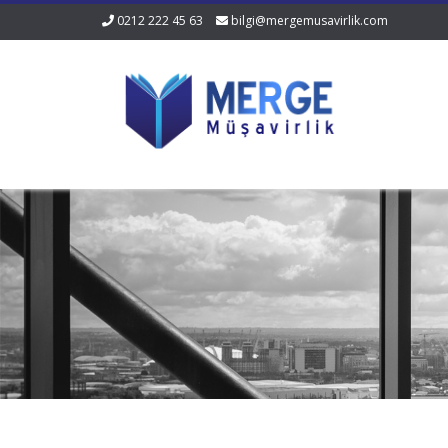
0212 222 45 63
bilgi@mergemusavirlik.com