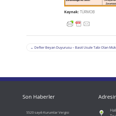
Kaynak:
TÜRMOB
Post
←
Defter Beyan Duyurusu – Basit Usule Tabi Olan Müke
navigation
Son Haberler
Adresi
Hal
5520 sayılı Kurumlar Vergisi
Tic