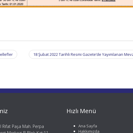
llefler
18 Şubat 2022 Tarihli Resmi Gazete’de Yayımlanan Mev
miz
Hızlı Menü
Ana Sayfa
il Rıfat Paşa Mah. Perpa
Hakkımızda
aret Merkezi B Blok Kat:11