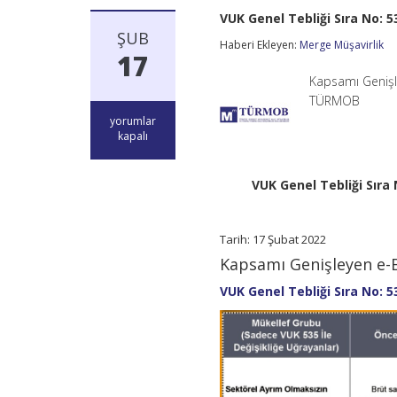
VUK Genel Tebliği Sıra No: 
ŞUB
Haberi Ekleyen:
Merge Müşavirlik
17
Kapsamı Genişle
TÜRMOB
VUK
yorumlar
Genel
kapalı
Tebliği
Sıra
No:
VUK Genel Tebliği Sıra
535
ile
Kapsamı
Tarih: 17 Şubat 2022
Genişleyen
e-
Kapsamı Genişleyen e-B
Belge
ve
VUK Genel Tebliği Sıra No: 5
e-
Defter
Uygulamaları
için