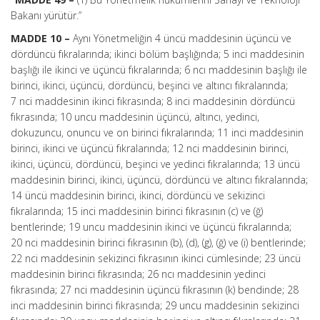
Bakanı yürütür.”
MADDE 10 –
Aynı Yönetmeliğin 4 üncü maddesinin üçüncü ve
dördüncü fıkralarında; ikinci bölüm başlığında; 5 inci maddesinin
başlığı ile ikinci ve üçüncü fıkralarında; 6 ncı maddesinin başlığı ile
birinci, ikinci, üçüncü, dördüncü, beşinci ve altıncı fıkralarında;
7 nci maddesinin ikinci fıkrasında; 8 inci maddesinin dördüncü
fıkrasında; 10 uncu maddesinin üçüncü, altıncı, yedinci,
dokuzuncu, onuncu ve on birinci fıkralarında; 11 inci maddesinin
birinci, ikinci ve üçüncü fıkralarında; 12 nci maddesinin birinci,
ikinci, üçüncü, dördüncü, beşinci ve yedinci fıkralarında; 13 üncü
maddesinin birinci, ikinci, üçüncü, dördüncü ve altıncı fıkralarında;
14 üncü maddesinin birinci, ikinci, dördüncü ve sekizinci
fıkralarında; 15 inci maddesinin birinci fıkrasının (c) ve (ğ)
bentlerinde; 19 uncu maddesinin ikinci ve üçüncü fıkralarında;
20 nci maddesinin birinci fıkrasının (b), (d), (g), (ğ) ve (i) bentlerinde;
22 nci maddesinin sekizinci fıkrasının ikinci cümlesinde; 23 üncü
maddesinin birinci fıkrasında; 26 ncı maddesinin yedinci
fıkrasında; 27 nci maddesinin üçüncü fıkrasının (k) bendinde; 28
inci maddesinin birinci fıkrasında; 29 uncu maddesinin sekizinci