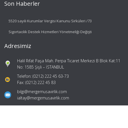
Son Haberler
5520 sayılı Kurumlar Vergisi Kanunu Sirküleri /73
Sigortacılık Destek Hizmetleri Yönetmeliği Değişti
Adresimiz
Halil Rıfat Paşa Mah. Perpa Ticaret Merkezi B Blok Kat:11
No: 1585 Şişli – İSTANBUL
Telefon: (0212) 222 45 63-73
Fax: (0212) 222 45 83
bilgi@mergemusavirlik.com
ialtay@mergemusavirlik.com
Hızlı Menü
Ana Sayfa