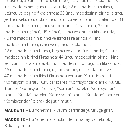
fıkrasında; 30 uncu maddesinin beşinci ve altıncı fıkralarında; 31
inci maddesinin üçüncü fıkrasında; 32 nci maddesinin ikinci,
üçüncü ve beşinci fıkralarında; 33 üncü maddesinin birinci, altıncı,
yedinci, sekizinci, dokuzuncu, onuncu ve on birinci fıkralarında; 34
üncü maddesinin üçüncü ve dördüncü fıkralarında; 35 inci
maddesinin üçüncü, dördüncü, altıncı ve onuncu fıkralarında;
40 ıncı maddesinin birinci ve ikinci fıkralarında; 41 inci
maddesinin birinci, ikinci ve üçüncü fıkralarında;
42 nci maddesinin birinci, beşinci ve altıncı fıkralarında; 43 üncü
maddesinin birinci fıkrasında; 44 üncü maddesinin birinci, ikinci
ve üçüncü fıkralarında; 45 inci maddesinin on üçüncü fıkrasında;
46 ncı maddesinin birinci, üçüncü ve beşinci fıkralarında ve
47 nci maddesinin ikinci fıkrasında yer alan “Kurul” ibareleri
“Komisyon” olarak, “Kurulca” ibaresi “Komisyonca” olarak, “Kurulu”
ibareleri “Komisyonu” olarak, “Kurulun” ibareleri “Komisyonun”
olarak, “Kurula” ibareleri “Komisyona” olarak, “Kuruldan” ibareleri
“Komisyondan” olarak değiştirilmiştir.
MADDE 11 –
Bu Yönetmelik yayımı tarihinde yürürlüğe girer.
MADDE 12 –
Bu Yönetmelik hükümlerini Sanayi ve Teknoloji
Bakanı yürütür.