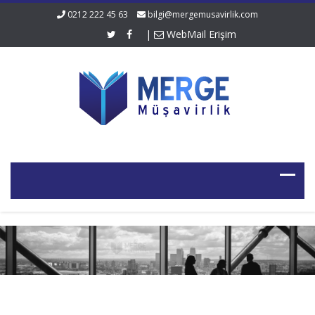
0212 222 45 63
bilgi@mergemusavirlik.com
|
WebMail Erişim