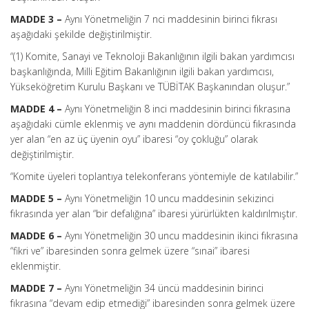
MADDE 3 –
Aynı Yönetmeliğin 7 nci maddesinin birinci fıkrası
aşağıdaki şekilde değiştirilmiştir.
“(1) Komite, Sanayi ve Teknoloji Bakanlığının ilgili bakan yardımcısı
başkanlığında, Milli Eğitim Bakanlığının ilgili bakan yardımcısı,
Yükseköğretim Kurulu Başkanı ve TÜBİTAK Başkanından oluşur.”
MADDE 4 –
Aynı Yönetmeliğin 8 inci maddesinin birinci fıkrasına
aşağıdaki cümle eklenmiş ve aynı maddenin dördüncü fıkrasında
yer alan “en az üç üyenin oyu” ibaresi “oy çokluğu” olarak
değiştirilmiştir.
“Komite üyeleri toplantıya telekonferans yöntemiyle de katılabilir.”
MADDE 5 –
Aynı Yönetmeliğin 10 uncu maddesinin sekizinci
fıkrasında yer alan “bir defalığına” ibaresi yürürlükten kaldırılmıştır.
MADDE 6 –
Aynı Yönetmeliğin 30 uncu maddesinin ikinci fıkrasına
“fikri ve” ibaresinden sonra gelmek üzere “sınai” ibaresi
eklenmiştir.
MADDE 7 –
Aynı Yönetmeliğin 34 üncü maddesinin birinci
fıkrasına “devam edip etmediği” ibaresinden sonra gelmek üzere