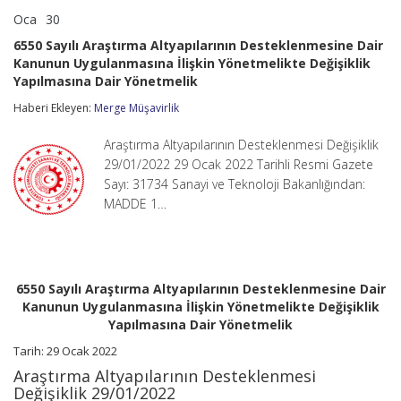
Oca
30
6550
yorumlar kapalı
Sayılı
6550 Sayılı Araştırma Altyapılarının Desteklenmesine Dair
Araştırma
Kanunun Uygulanmasına İlişkin Yönetmelikte Değişiklik
Altyapılarının
Yapılmasına Dair Yönetmelik
Desteklenmesine
Dair
Haberi Ekleyen:
Merge Müşavirlik
Kanunun
Uygulanmasına
İlişkin
Araştırma Altyapılarının Desteklenmesi Değişiklik
Yönetmelikte
29/01/2022 29 Ocak 2022 Tarihli Resmi Gazete
Değişiklik
Sayı: 31734 Sanayi ve Teknoloji Bakanlığından:
Yapılmasına
Dair
MADDE 1…
Yönetmelik
için
6550 Sayılı Araştırma Altyapılarının Desteklenmesine Dair
Kanunun Uygulanmasına İlişkin Yönetmelikte Değişiklik
Yapılmasına Dair Yönetmelik
Tarih: 29 Ocak 2022
Araştırma Altyapılarının Desteklenmesi
Değişiklik 29/01/2022