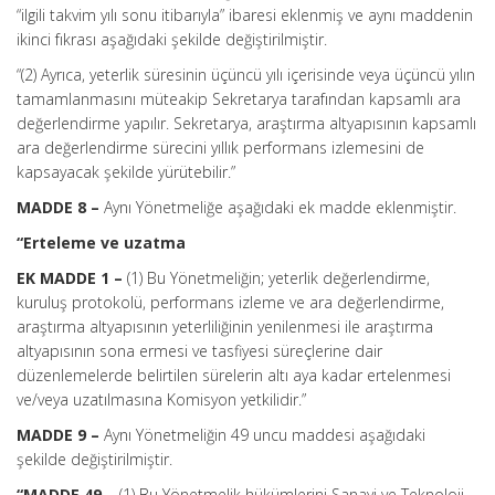
“ilgili takvim yılı sonu itibarıyla” ibaresi eklenmiş ve aynı maddenin
ikinci fıkrası aşağıdaki şekilde değiştirilmiştir.
“(2) Ayrıca, yeterlik süresinin üçüncü yılı içerisinde veya üçüncü yılın
tamamlanmasını müteakip Sekretarya tarafından kapsamlı ara
değerlendirme yapılır. Sekretarya, araştırma altyapısının kapsamlı
ara değerlendirme sürecini yıllık performans izlemesini de
kapsayacak şekilde yürütebilir.”
MADDE 8 –
Aynı Yönetmeliğe aşağıdaki ek madde eklenmiştir.
“Erteleme ve uzatma
EK MADDE 1 –
(1) Bu Yönetmeliğin; yeterlik değerlendirme,
kuruluş protokolü, performans izleme ve ara değerlendirme,
araştırma altyapısının yeterliliğinin yenilenmesi ile araştırma
altyapısının sona ermesi ve tasfiyesi süreçlerine dair
düzenlemelerde belirtilen sürelerin altı aya kadar ertelenmesi
ve/veya uzatılmasına Komisyon yetkilidir.”
MADDE 9 –
Aynı Yönetmeliğin 49 uncu maddesi aşağıdaki
şekilde değiştirilmiştir.
“MADDE 49 –
(1) Bu Yönetmelik hükümlerini Sanayi ve Teknoloji