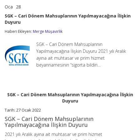
Oca
28
SGK
yorumlar kapalı
–
SGK – Cari Dönem Mahsuplarının Yapılmayacağına İlişkin
Cari
Duyuru
Dönem
Mahsuplarının
Haberi Ekleyen:
Merge Müşavirlik
Yapılmayacağına
İlişkin
Duyuru
SGK – Cari Dönem Mahsuplarının
için
Yapılmayacağına İlişkin Duyuru 2021 yılı Aralık
ayına ait muhtasar ve prim hizmet
beyannamesinin “sigorta bildiri…
SGK – Cari Dönem Mahsuplarının Yapılmayacağına İlişkin
Duyuru
Tarih: 27 Ocak 2022
SGK – Cari Dönem Mahsuplarının
Yapılmayacağına İlişkin Duyuru
2021 yılı Aralık ayına ait muhtasar ve prim hizmet