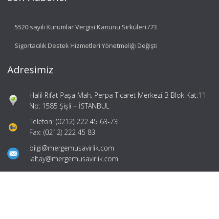
5520 sayılı Kurumlar Vergisi Kanunu Sirküleri /73
Sigortacılık Destek Hizmetleri Yönetmeliği Değişti
Adresimiz
Halil Rıfat Paşa Mah. Perpa Ticaret Merkezi B Blok Kat:11
No: 1585 Şişli – İSTANBUL
Telefon: (0212) 222 45 63-73
Fax: (0212) 222 45 83
bilgi@mergemusavirlik.com
ialtay@mergemusavirlik.com
Hızlı Menü
Ana Sayfa
Hakkımızda