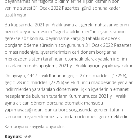
beyannamesinin “sigorta bildirimleri”ne ilişkin kısmının son
verilme süresi 31 Ocak 2022 Pazartesi günü sonuna kadar
uzatılmıştır.
Bu kapsamda, 2021 yılı Aralık ayına ait gerek muhtasar ve prim
hizmet beyannamesinin “sigorta bildirimleri”ne ilişkin kısmının
gerekse söz konusu beyanname karşılığı tahakkuk edecek
borçların ödeme süresinin son gününün 31 Ocak 2022 Pazartesi
olması nedeniyle, işverenlerimizin cari dönem borçlarına
merkezden sistem tarafından otomatik olarak yapılan indirim
tutarlarının mahsup işlemi, 2021 yılı Aralık ayı için yapılmayacaktır.
Dolayısıyla, 4447 sayılı Kanunun geçici 27 nci maddesi (17256),
geçici 28 inci maddesi (27256) ve Ek 4 üncü maddesinde yer alan
indirimlerden yararlanılan dönemlere ilişkin işyerlerinin emanet
hesaplarında bulunan tutarların Kurumumuzca 2021 yılı Aralık
ayına ait cari dönem borcuna otomatik mahsubu
yapılmayacağından, banka borç sorgusunda görülen tutarın
tamamının işverenlerimiz tarafından ödenmesi gerekmektedir.
Kamuoyuna saygıyla duyurulur.
Kaynak:
SGK