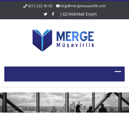
0212 222 45 63
bilgi@mergemusavirlik.com
|
WebMail Erişim