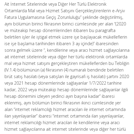
Ait İnternet Sitelerinde veya Diğer Her Türlü Elektronik
Ortamlarda Mal veya Hizmet Satışını Gerçekleştirenlerin e-Arşiv
Fatura Uygulamasına Geçiş Zorunluluğu” şeklinde değiştirilmiş,
aynı bölümün birinci fıkrasının birinci cümlesinde yer alan “(2020
ve müteakip hesap dönemlerinden itibaren bu paragrafta
belirtilen işler ile iştigal etmek üzere işe başlayacak mükelleflerin
ise işe başlama tarihinden itibaren 3 ay içinde)” ibaresinden
sonra gelmek üzere “, kendilerine veya aracı hizmet sağlayıcılarına
ait internet sitelerinde veya diğer her türlü elektronik ortamlarda
mal veya hizmet satışını gerçekleştiren mükelleflerden bu Tebliğin
(IV.1.4) bölümünün (a) fıkrasının (4) numaralı bendinde belirtilen
brüt satış hasılatı (veya satışları ile gayrisafi iş hasılatı) şartını 2020
veya 2021 hesap dönemlerinde sağlayanlar 1/7/2022 tarihine
kadar, 2022 veya müteakip hesap dönemlerinde sağlayanlar ilgili
hesap dönemini izleyen yedinci ayın başına kadar” ibaresi
eklenmiş, aynı bölümün birinci fıkrasının ikinci cümlesinde yer
alan “internet reklamcılığı hizmet aracıları ile internet ortamında
ilan yayınlayanlar” ibaresi “internet ortamında ilan yayınlayanlar,
internet reklamcılığı hizmet aracıları ile kendilerine veya aracı
hizmet sağlayıcılarına ait internet sitelerinde veya diğer her türlü