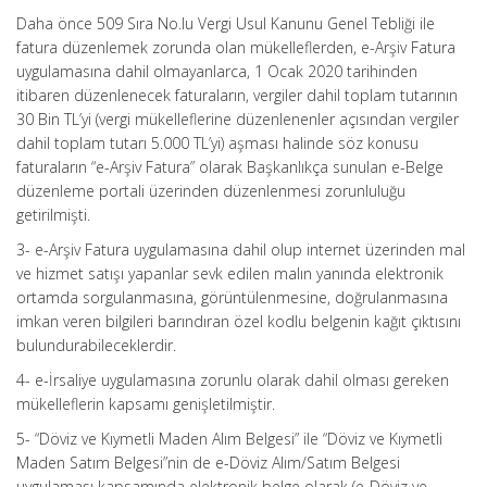
Daha önce 509 Sıra No.lu Vergi Usul Kanunu Genel Tebliği ile
fatura düzenlemek zorunda olan mükelleflerden, e-Arşiv Fatura
uygulamasına dahil olmayanlarca, 1 Ocak 2020 tarihinden
itibaren düzenlenecek faturaların, vergiler dahil toplam tutarının
30 Bin TL’yi (vergi mükelleflerine düzenlenenler açısından vergiler
dahil toplam tutarı 5.000 TL’yi) aşması halinde söz konusu
faturaların “e-Arşiv Fatura” olarak Başkanlıkça sunulan e-Belge
düzenleme portali üzerinden düzenlenmesi zorunluluğu
getirilmişti.
3- e-Arşiv Fatura uygulamasına dahil olup internet üzerinden mal
ve hizmet satışı yapanlar sevk edilen malın yanında elektronik
ortamda sorgulanmasına, görüntülenmesine, doğrulanmasına
imkan veren bilgileri barındıran özel kodlu belgenin kağıt çıktısını
bulundurabileceklerdir.
4- e-İrsaliye uygulamasına zorunlu olarak dahil olması gereken
mükelleflerin kapsamı genişletilmiştir.
5- “Döviz ve Kıymetli Maden Alım Belgesi” ile “Döviz ve Kıymetli
Maden Satım Belgesi”nin de e-Döviz Alım/Satım Belgesi
uygulaması kapsamında elektronik belge olarak (e-Döviz ve