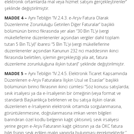
elektronik ortamlarda mal veya hizmet satışını gerçekleştirenler”
şeklinde değiştirilmiştir.
MADDE 4 –
Aynı Tebliğin “IV.2.4.3. e-Arşiv Fatura Olarak
Düzenlenme Zorunluluğu Getirilen Diğer Faturalar” başlıklı
bölümünün birinci fıkrasında yer alan “30 Bin TL’yi (vergi
mükelleflerine düzenlenenler açısından vergiler dahil toplam
tutarı 5 Bin TL’yi)” ibaresi “5 Bin TL’yi (vergi mükelleflerine
düzenlenenler açısından Kanunun 232 nci maddesinin ikinci
fıkrasında belirtilen, işlemin gerçekleştiği yıla ait, fatura
düzenleme zorunluluğuna ilişkin tutarı)” şeklinde değiştirilmiştir.
MADDE 5 –
Aynı Tebliğin “IV.2.4.5. Elektronik Ticaret Kapsamında
Düzenlenen e-Arşiv Faturalara İlişkin Usul ve Esaslar” başlıklı
bölümünün birinci fıkrasının ikinci cümlesi “Söz konusu satışlarda;
sevk irsaliyesi ya da e-İrsaliyenin bir örneğinin (veya format ve
standardı Başkanlıkça belirlenen ve bu satışa ilişkin olarak
düzenlenen e-İrsaliyenin elektronik ortamda sorgulanmasına,
görüntülenmesine, doğrulanmasına imkan veren bilgileri
barındıran özel kodlu belgenin kağıt çıktısının), sevk irsaliyesi
yerine geçen e-Arşiv Faturanın kağıt çıktısının ya da ÖKC fatura
bilgi fişinin sevk edilen malın yanında bulunması gerekmektedir.”