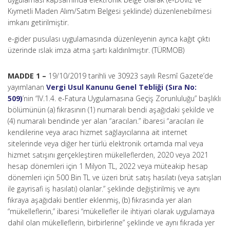
Kıymetli Maden Alım/Satım Belgesi şeklinde) düzenlenebilmesi
imkanı getirilmiştir.
e-gider pusulası uygulamasında düzenleyenin ayrıca kağıt çıktı
üzerinde ıslak imza atma şartı kaldırılmıştır. (TÜRMOB)
MADDE 1 –
19/10/2019 tarihli ve 30923 sayılı Resmî Gazete’de
yayımlanan
Vergi Usul Kanunu Genel Tebliği (Sıra No:
509)
’nin “IV.1.4. e-Fatura Uygulamasına Geçiş Zorunluluğu” başlıklı
bölümünün (a) fıkrasının (1) numaralı bendi aşağıdaki şekilde ve
(4) numaralı bendinde yer alan “aracıları.” ibaresi “aracıları ile
kendilerine veya aracı hizmet sağlayıcılarına ait internet
sitelerinde veya diğer her türlü elektronik ortamda mal veya
hizmet satışını gerçekleştiren mükelleflerden, 2020 veya 2021
hesap dönemleri için 1 Milyon TL, 2022 veya müteakip hesap
dönemleri için 500 Bin TL ve üzeri brüt satış hasılatı (veya satışları
ile gayrisafi iş hasılatı) olanlar.” şeklinde değiştirilmiş ve aynı
fıkraya aşağıdaki bentler eklenmiş, (b) fıkrasında yer alan
“mükelleflerin,” ibaresi “mükellefler ile ihtiyari olarak uygulamaya
dahil olan mükelleflerin, birbirlerine” şeklinde ve aynı fıkrada yer