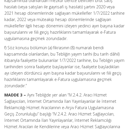
kapsamında olanlardan mezkûr bentte belirtilen brüt satış
hasılatı (veya satışları ile gayrisafi iş hasılatı) şartını 2020 veya
2021 hesap dönemlerinde sağlayan mükellefler 1/7/2022 tarihine
kadar, 2022 veya müteakip hesap dönemlerinde sağlayan
mükellefler ilgili hesap dönemini izleyen yedinci ayın başına kadar
başvurularını ve fiili geçiş hazırlıklarını tamamlayarak e-Fatura
uygulamasına geçmek zorundadır.
f) Söz konusu bölümün (a) fıkrasının (8) numaralı bendi
kapsamında olanlardan, bu Tebliğin yayım tarihi (bu tarih dâhil)
itibarıyla faaliyette bulunanlar 1/7/2022 tarihine, bu Tebliğin yayım
tarihinden sonra faaliyete başlayanlar ise, faaliyete başladıkları
ayı izleyen dördüncü ayın başına kadar başvurularını ve fiili geçiş
hazırlıklarını tamamlayarak e-Fatura uygulamasına geçmek
zorundadır.”
MADDE 3 –
Aynı Tebliğde yer alan “IV.2.4.2. Aracı Hizmet
Sağlayıcıları, İnternet Ortamında İlan Yayınlayanlar ile İnternet
Reklamcılığı Hizmet Aracılarının e-Arşiv Fatura Uygulamasına
Geçiş Zorunluluğu” başlığı “IV.2.4.2. Aracı Hizmet Sağlayıcıları,
İnternet Ortamında İlan Yayınlayanlar, İnternet Reklamcılığı
Hizmet Aracıları ile Kendilerine veya Aracı Hizmet Sağlayıcılarına