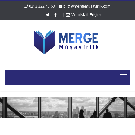
0212 222 45 63
bilgi@mergemusavirlik.com
|
WebMail Erişim