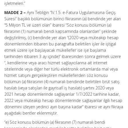
işletmeleri.”
MADDE 2 –
Aynı Tebliğin “IV.1.5. e-Fatura Uygulamasına Geçiş
Süresi” başlıklı bölümünün birinci fıkrasının (a) bendinde yer alan
“5 Milyon TL ve üzeri olan” ibaresi “Söz konusu bölümün (a)
fıkrasının (1) numaralı bendi kapsamında olanlardan” şeklinde
değiştirilmiş, (c) bendinde yer alan “(2020 veya müteakip hesap
dönemlerinden itibaren bu paragrafta belirtilen işler ile iştigal
etmek üzere işe başlayacak mükellefler ise işe başlama
tarihinden itibaren 3 ay içinde)” ibaresinden sonra gelmek üzere
“, kendilerine veya aracı hizmet sağlayıcılarına ait internet
sitelerinde veya diğer her türlü elektronik ortamlarda mal veya
hizmet satışını gerçekleştiren mükelleflerden söz konusu
bölümün (a) fıkrasının (4) numaralı bendinde belirtilen brüt satış
hasılatı (veya satışları ile gayrisafi iş hasılatı) şartını 2020 veya
2021 hesap dönemlerinde sağlayanlar 1/7/2022 tarihine kadar,
2022 veya müteakip hesap dönemlerinde sağlayanlar ilgili hesap
dönemini izleyen yedinci ayın başına kadar” ibaresi ve aynı fıkraya
aşağıdaki bentler eklenmiştir.
“e) Söz konusu bölümün (a) fıkrasının (7) numaralı bendi