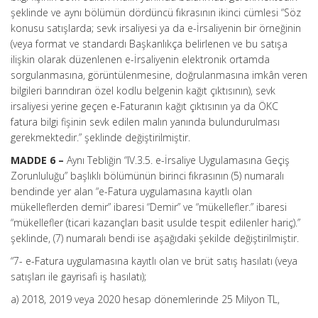
şeklinde ve aynı bölümün dördüncü fıkrasının ikinci cümlesi “Söz
konusu satışlarda; sevk irsaliyesi ya da e-İrsaliyenin bir örneğinin
(veya format ve standardı Başkanlıkça belirlenen ve bu satışa
ilişkin olarak düzenlenen e-İrsaliyenin elektronik ortamda
sorgulanmasına, görüntülenmesine, doğrulanmasına imkân veren
bilgileri barındıran özel kodlu belgenin kağıt çıktısının), sevk
irsaliyesi yerine geçen e-Faturanın kağıt çıktısının ya da ÖKC
fatura bilgi fişinin sevk edilen malın yanında bulundurulması
gerekmektedir.” şeklinde değiştirilmiştir.
MADDE 6 –
Aynı Tebliğin “IV.3.5. e-İrsaliye Uygulamasına Geçiş
Zorunluluğu” başlıklı bölümünün birinci fıkrasının (5) numaralı
bendinde yer alan “e-Fatura uygulamasına kayıtlı olan
mükelleflerden demir” ibaresi “Demir” ve “mükellefler.” ibaresi
“mükellefler (ticari kazançları basit usulde tespit edilenler hariç).”
şeklinde, (7) numaralı bendi ise aşağıdaki şekilde değiştirilmiştir.
“7- e-Fatura uygulamasına kayıtlı olan ve brüt satış hasılatı (veya
satışları ile gayrisafi iş hasılatı);
a) 2018, 2019 veya 2020 hesap dönemlerinde 25 Milyon TL,