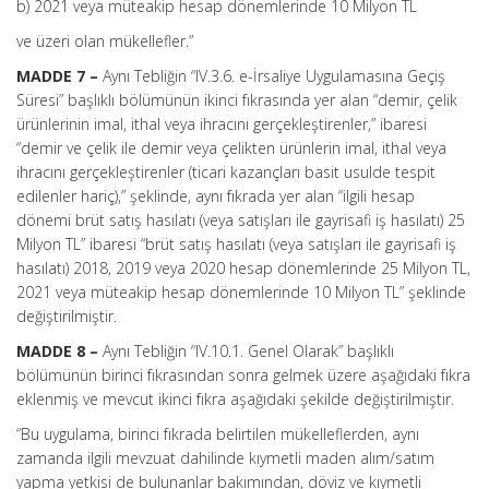
b) 2021 veya müteakip hesap dönemlerinde 10 Milyon TL
ve üzeri olan mükellefler.”
MADDE 7 –
Aynı Tebliğin “IV.3.6. e-İrsaliye Uygulamasına Geçiş
Süresi” başlıklı bölümünün ikinci fıkrasında yer alan “demir, çelik
ürünlerinin imal, ithal veya ihracını gerçekleştirenler,” ibaresi
“demir ve çelik ile demir veya çelikten ürünlerin imal, ithal veya
ihracını gerçekleştirenler (ticari kazançları basit usulde tespit
edilenler hariç),” şeklinde, aynı fıkrada yer alan “ilgili hesap
dönemi brüt satış hasılatı (veya satışları ile gayrisafi iş hasılatı) 25
Milyon TL” ibaresi “brüt satış hasılatı (veya satışları ile gayrisafi iş
hasılatı) 2018, 2019 veya 2020 hesap dönemlerinde 25 Milyon TL,
2021 veya müteakip hesap dönemlerinde 10 Milyon TL” şeklinde
değiştirilmiştir.
MADDE 8 –
Aynı Tebliğin “IV.10.1. Genel Olarak” başlıklı
bölümünün birinci fıkrasından sonra gelmek üzere aşağıdaki fıkra
eklenmiş ve mevcut ikinci fıkra aşağıdaki şekilde değiştirilmiştir.
“Bu uygulama, birinci fıkrada belirtilen mükelleflerden, aynı
zamanda ilgili mevzuat dahilinde kıymetli maden alım/satım
yapma yetkisi de bulunanlar bakımından, döviz ve kıymetli