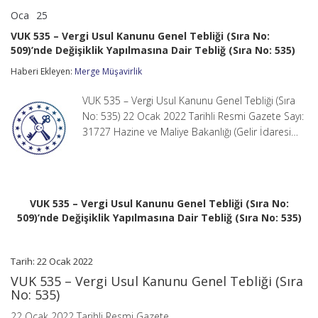
Oca
25
VUK
yorumlar kapalı
535
VUK 535 – Vergi Usul Kanunu Genel Tebliği (Sıra No:
–
509)’nde Değişiklik Yapılmasına Dair Tebliğ (Sıra No: 535)
Vergi
Usul
Haberi Ekleyen:
Merge Müşavirlik
Kanunu
Genel
Tebliği
VUK 535 – Vergi Usul Kanunu Genel Tebliği (Sıra
(Sıra
No: 535) 22 Ocak 2022 Tarihli Resmi Gazete Sayı:
No:
31727 Hazine ve Maliye Bakanlığı (Gelir İdaresi…
509)’nde
Değişiklik
Yapılmasına
Dair
Tebliğ
(Sıra
VUK 535 – Vergi Usul Kanunu Genel Tebliği (Sıra No:
No:
509)’nde Değişiklik Yapılmasına Dair Tebliğ (Sıra No: 535)
535)
için
Tarih: 22 Ocak 2022
VUK 535 – Vergi Usul Kanunu Genel Tebliği (Sıra
No: 535)
22 Ocak 2022 Tarihli Resmi Gazete