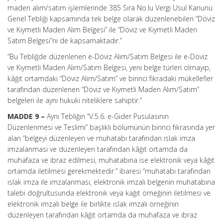
maden alım/satım işlemlerinde 385 Sıra No.lu Vergi Usul Kanunu
Genel Tebliği kapsamında tek belge olarak düzenlenebilen “Döviz
ve Kıymetli Maden Alım Belgesi” ile “Döviz ve Kıymetli Maden
Satım Belgesi”ni de kapsamaktadır.”
“Bu Tebliğde düzenlenen e-Döviz Alım/Satım Belgesi ile e-Döviz
ve Kıymetli Maden Alım/Satım Belgesi, yeni belge türleri olmayıp,
kâğıt ortamdaki “Döviz Alım/Satım” ve birinci fıkradaki mükellefler
tarafından düzenlenen “Döviz ve Kıymetli Maden Alım/Satım”
belgeleri ile aynı hukuki niteliklere sahiptir.”
MADDE 9 –
Aynı Tebliğin “V.5.6. e-Gider Pusulasının
Düzenlenmesi ve Teslimi” başlıklı bölümünün birinci fıkrasında yer
alan “belgeyi düzenleyen ve muhatabı tarafından ıslak imza
imzalanması ve düzenleyen tarafından kâğıt ortamda da
muhafaza ve ibraz edilmesi, muhatabına ise elektronik veya kâğıt
ortamda iletilmesi gerekmektedir.” ibaresi “muhatabı tarafından
ıslak imza ile imzalanması, elektronik imzalı belgenin muhatabına
talebi doğrultusunda elektronik veya kağıt örneğinin iletilmesi ve
elektronik imzalı belge ile birlikte ıslak imzalı örneğinin
düzenleyen tarafından kâğıt ortamda da muhafaza ve ibraz