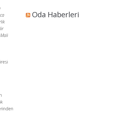
u
Oda Haberleri
nca
lik
ir
 Mali
iresi
n
ak
erinden