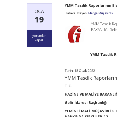
YMM Tasdik Raporlarının El
OCA
Haberi Ekleyen:
Merge Müşavirlik
19
YMM Tasdik Rap
BAKANLIĞI Geli
YMM
yorumlar
Tasdik
kapalı
Raporlarının
Elektronik
Ortamda
YMM Tasdik Ra
Gönderilmesi
Sirküleri
/2
Tarih: 18 Ocak 2022
için
YMM Tasdik Raporlarını
T.C.
HAZİNE VE MALİYE BAKANLI
Gelir İdaresi Başkanlığı
YEMİNLİ MALİ MÜŞAVİRLİK
HAKKINDA SİRKÜLER / 2