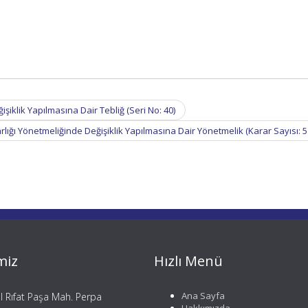
klik Yapılmasına Dair Tebliğ (Seri No: 40)
ğı Yönetmeliğinde Değişiklik Yapılmasına Dair Yönetmelik (Karar Sayısı: 
miz
Hızlı Menü
Ana Sayfa
il Rıfat Paşa Mah. Perpa