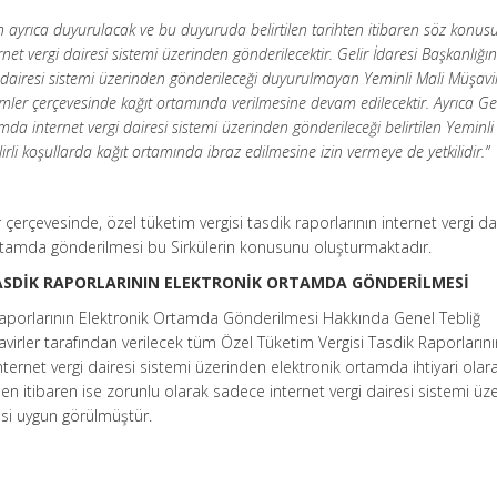
an ayrıca duyurulacak ve bu duyuruda belirtilen tarihten itibaren söz konus
et vergi dairesi sistemi üzerinden gönderilecektir. Gelir İdaresi Başkanlığı
 dairesi sistemi üzerinden gönderileceği duyurulmayan Yeminli Mali Müşavir
ler çerçevesinde kağıt ortamında verilmesine devam edilecektir. Ayrıca Gel
amda internet vergi dairesi sistemi üzerinden gönderileceği belirtilen Yeminli
irli koşullarda kağıt ortamında ibraz edilmesine izin vermeye de yetkilidir.”
erçevesinde, özel tüketim vergisi tasdik raporlarının internet vergi da
rtamda gönderilmesi bu Sirkülerin konusunu oluşturmaktadır.
TASDİK RAPORLARININ ELEKTRONİK ORTAMDA GÖNDERİLMESİ
 Raporlarının Elektronik Ortamda Gönderilmesi Hakkında Genel Tebliğ
virler tarafından verilecek tüm Özel Tüketim Vergisi Tasdik Raporlarını
nternet vergi dairesi sistemi üzerinden elektronik ortamda ihtiyari olar
en itibaren ise zorunlu olarak sadece internet vergi dairesi sistemi üz
si uygun görülmüştür.