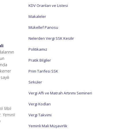
KDV Oranları ve Listesi
Makaleler
Mükellef Panosu
Nelerden Vergi SSK Kesilir
li
Politikamız
alarının
nun
Pratik Bilgiler
amda
errer
Prim Tarifesi SSK
sayılı
Sirküler
Vergi Affı ve Matrah Artırımı Semineri
Vergi Kodları
li Mali
. Yeminli
Vergi Takvimi
n
Yeminli Mali Müşavirlik