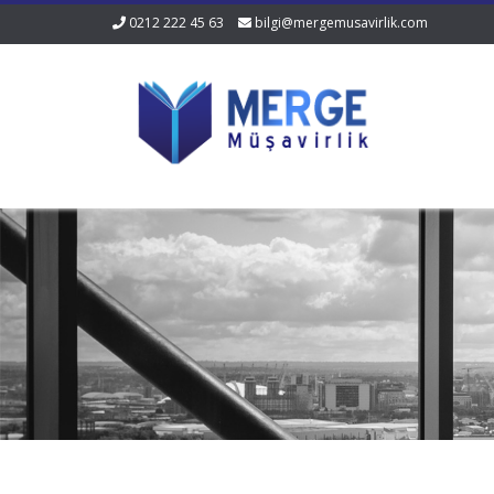
0212 222 45 63
bilgi@mergemusavirlik.com