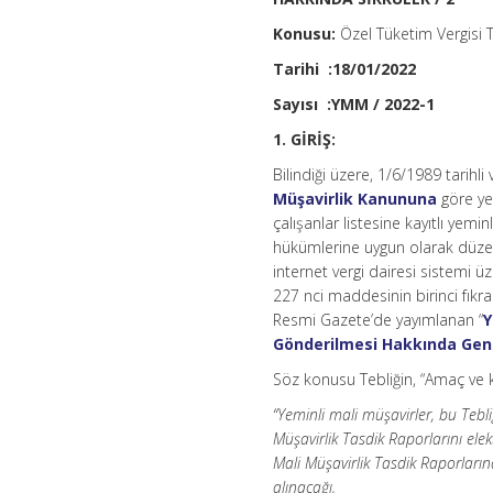
Konusu:
Özel Tüketim Vergisi 
Tarihi :18/01/2022
Sayısı :YMM / 2022-1
1. GİRİŞ:
Bilindiği üzere, 1/6/1989 tarihli
Müşavirlik Kanununa
göre ye
çalışanlar listesine kayıtlı yemi
hükümlerine uygun olarak düzen
internet vergi dairesi sistemi ü
227 nci maddesinin birinci fıkra
Resmi Gazete’de yayımlanan “
Y
Gönderilmesi Hakkında Gene
Söz konusu Tebliğin, “Amaç ve 
“Yeminli mali müşavirler, bu Tebl
Müşavirlik Tasdik Raporlarını ele
Mali Müşavirlik Tasdik Raporların
alınacağı,