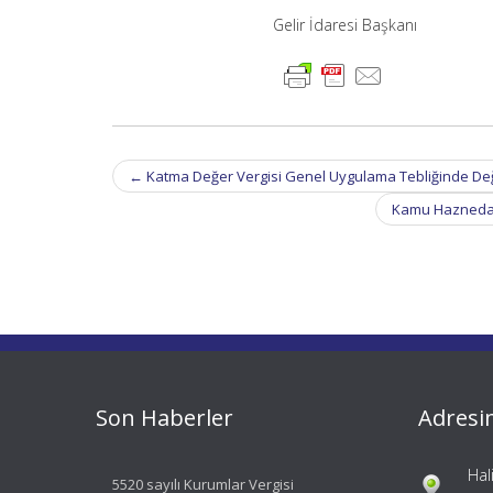
Gelir İdaresi Başkanı
Post
←
Katma Değer Vergisi Genel Uygulama Tebliğinde Değişi
navigation
Kamu Haznedarlı
Son Haberler
Adresi
Hal
5520 sayılı Kurumlar Vergisi