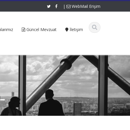
|
WebMail Erişim
larımız
Güncel Mevzuat
İletişim