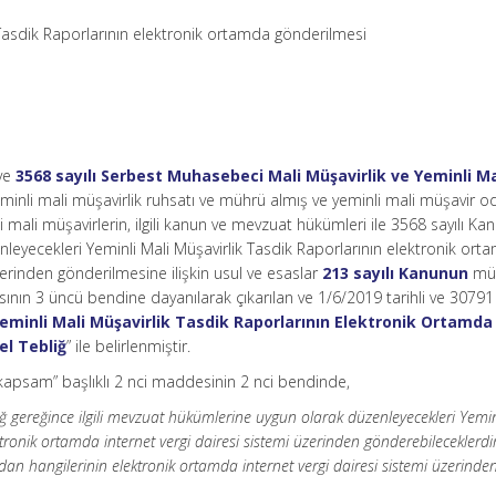
Tasdik Raporlarının elektronik ortamda gönderilmesi
 ve
3568 sayılı Serbest Muhasebeci Mali Müşavirlik ve Yeminli Ma
minli mali müşavirlik ruhsatı ve mührü almış ve yeminli mali müşavir od
nli mali müşavirlerin, ilgili kanun ve mevzuat hükümleri ile 3568 sayılı Ka
leyecekleri Yeminli Mali Müşavirlik Tasdik Raporlarının elektronik ort
zerinden gönderilmesine ilişkin usul ve esaslar
213 sayılı Kanunun
mük
sının 3 üncü bendine dayanılarak çıkarılan ve 1/6/2019 tarihli ve 30791 
eminli Mali Müşavirlik Tasdik Raporlarının Elektronik Ortamda
l Tebliğ
” ile belirlenmiştir.
kapsam” başlıklı 2 nci maddesinin 2 nci bendinde,
iğ gereğince ilgili mevzuat hükümlerine uygun olarak düzenleyecekleri Yemin
ktronik ortamda internet vergi dairesi sistemi üzerinden gönderebileceklerdir
dan hangilerinin elektronik ortamda internet vergi dairesi sistemi üzerinde