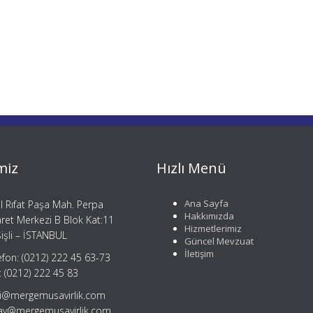
miz
Hızlı Menü
Ana Sayfa
il Rıfat Paşa Mah. Perpa
Hakkımızda
aret Merkezi B Blok Kat:11
Hizmetlerimiz
işli – İSTANBUL
Güncel Mevzuat
İletişim
efon: (0212) 222 45 63-73
: (0212) 222 45 83
gi@mergemusavirlik.com
tay@mergemusavirlik.com