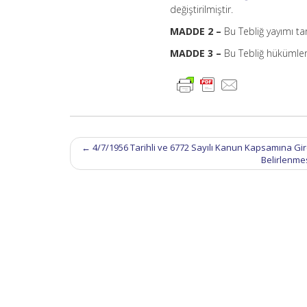
değiştirilmiştir.
MADDE 2 –
Bu Tebliğ yayımı tar
MADDE 3 –
Bu Tebliğ hükümleri
Post
←
4/7/1956 Tarihli ve 6772 Sayılı Kanun Kapsamına Gire
navigation
Belirlenmes