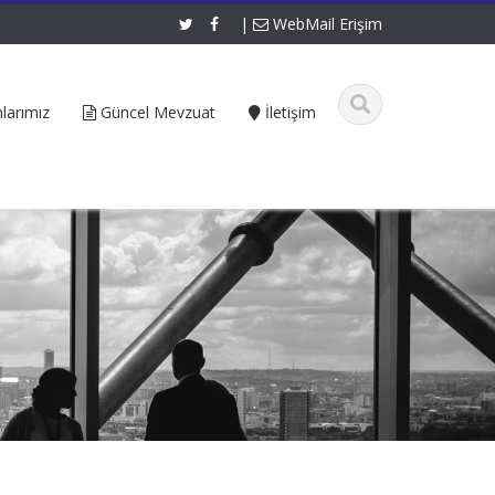
|
WebMail Erişim
larımız
Güncel Mevzuat
İletişim