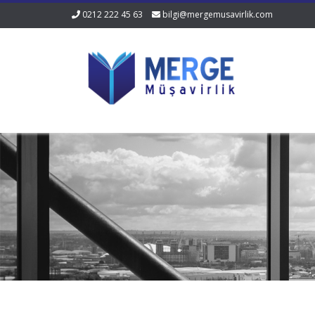
0212 222 45 63
bilgi@mergemusavirlik.com