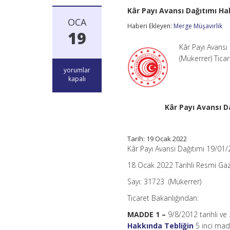
Kâr Payı Avansı Dağıtımı Ha
OCA
Haberi Ekleyen:
Merge Müşavirlik
19
Kâr Payı Avans
(Mükerrer) Tica
Kâr
yorumlar
Payı
kapalı
Avansı
Dağıtımı
Hakkında
Kâr Payı Avansı D
Tebliğde
Değişiklik
Yapılmasına
Tarih: 19 Ocak 2022
Dair
Tebliğ
Kâr Payı Avansı Dağıtımı 19/01
için
18 Ocak 2022 Tarihli Resmi Ga
Sayı:
31723
(Mükerrer)
Ticaret Bakanlığından:
MADDE 1 –
9/8/2012 tarihli v
Hakkında Tebliğin
5 inci madd