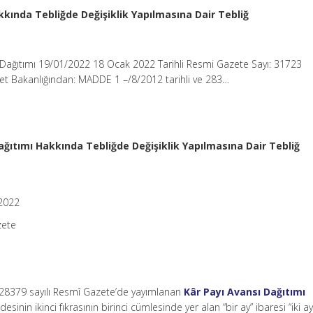
kkında Tebliğde Değişiklik Yapılmasına Dair Tebliğ
ı Dağıtımı 19/01/2022 18 Ocak 2022 Tarihli Resmi Gazete Sayı: 31723
ret Bakanlığından: MADDE 1 –/8/2012 tarihli ve 283…
ağıtımı Hakkında Tebliğde Değişiklik Yapılmasına Dair Tebliğ
/2022
zete
e 28379 sayılı Resmî Gazete’de yayımlanan
Kâr Payı Avansı Dağıtımı
esinin ikinci fıkrasının birinci cümlesinde yer alan “bir ay” ibaresi “iki a