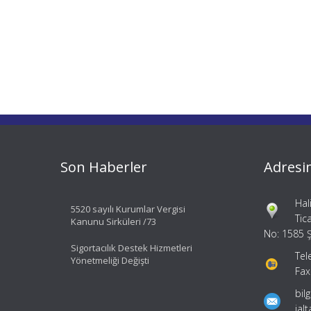
Son Haberler
Adresi
Hal
5520 sayılı Kurumlar Vergisi
Tic
Kanunu Sirküleri /73
No: 1585 Ş
Sigortacılık Destek Hizmetleri
Tel
Yönetmeliği Değişti
Fax
bil
ial