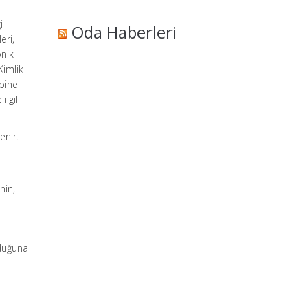
i
Oda Haberleri
eri,
onik
Kimlik
bine
lgili
enir.
nin,
lduğuna