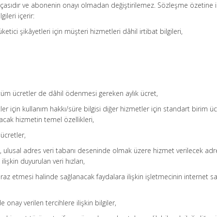
çasıdır ve abonenin onayı olmadan değiştirilemez. Sözleşme özetine il
ileri içerir:
ketici şikâyetleri için müşteri hizmetleri dâhil irtibat bilgileri,
 tüm ücretler de dâhil ödenmesi gereken aylık ücret,
tler için kullanım hakkı/süre bilgisi diğer hizmetler için standart birim üc
acak hizmetin temel özellikleri,
ücretler,
e, ulusal adres veri tabanı deseninde olmak üzere hizmet verilecek adr
lişkin duyurulan veri hızları,
ibraz etmesi halinde sağlanacak faydalara ilişkin işletmecinin internet sa
nay verilen tercihlere ilişkin bilgiler,