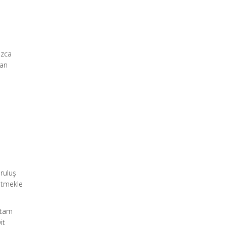
ızca
dan
uruluş
 etmekle
n tam
it