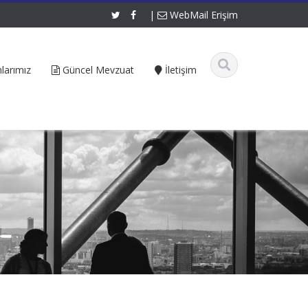
|
WebMail Erişim
larımız
Güncel Mevzuat
İletişim