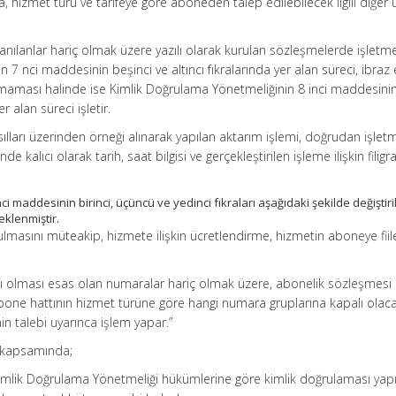
 hizmet türü ve tarifeye göre aboneden talep edilebilecek ilgili diğer 
lanılanlar hariç olmak üzere yazılı olarak kurulan sözleşmelerde işletm
7 nci maddesinin beşinci ve altıncı fıkralarında yer alan süreci, ibraz 
lmaması halinde ise Kimlik Doğrulama Yönetmeliğinin 8 inci maddesinin 
er alan süreci işletir.
asılları üzerinden örneği alınarak yapılan aktarım işlemi, doğrudan işlet
de kalıcı olarak tarih, saat bilgisi ve gerçekleştirilen işleme ilişkin filigr
ci maddesinin birinci, üçüncü ve yedinci fıkraları aşağıdaki şekilde değiştiri
eklenmiştir.
ulmasını müteakip, hizmete ilişkin ücretlendirme, hizmetin aboneye fiil
palı olması esas olan numaralar hariç olmak üzere, abonelik sözleşmesi
one hattının hizmet türüne göre hangi numara gruplarına kapalı olaca
n talebi uyarınca işlem yapar.”
k kapsamında;
 Kimlik Doğrulama Yönetmeliği hükümlerine göre kimlik doğrulaması yap