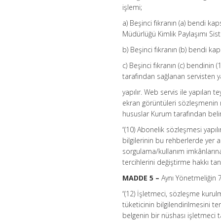
işlemi;
a) Beşinci fıkranın (a) bendi ka
Müdürlüğü Kimlik Paylaşımı Sis
b) Beşinci fıkranın (b) bendi ka
c) Beşinci fıkranın (c) bendinin 
tarafından sağlanan servisten y
yapılır. Web servis ile yapılan tey
ekran görüntüleri sözleşmenin 
hususlar Kurum tarafından belirl
“(10) Abonelik sözleşmesi yapıl
bilgilerinin bu rehberlerde yer al
sorgulama/kullanım imkânlarına
tercihlerini değiştirme hakkı tanı
MADDE 5 –
Aynı Yönetmeliğin 7
“(12) İşletmeci, sözleşme kurulm
tüketicinin bilgilendirilmesini t
belgenin bir nüshası işletmeci 