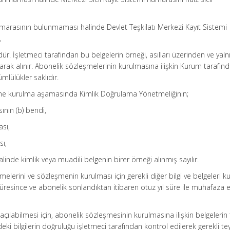
numarasının bulunmaması halinde Devlet Teşkilatı Merkezi Kayıt Sistemi
,
r. İşletmeci tarafından bu belgelerin örneği, asılları üzerinden ve yaln
arak alınır. Abonelik sözleşmelerinin kurulmasına ilişkin Kurum tarafın
ümlülükler saklıdır.
eşme kurulma aşamasında Kimlik Doğrulama Yönetmeliğinin;
sının (b) bendi,
ası,
sı,
inde kimlik veya muadili belgenin birer örneği alınmış sayılır.
şmelerini ve sözleşmenin kurulması için gerekli diğer bilgi ve belgeleri k
üresince ve abonelik sonlandıktan itibaren otuz yıl süre ile muhafaza
açılabilmesi için, abonelik sözleşmesinin kurulmasına ilişkin belgeleri
i bilgilerin doğruluğu işletmeci tarafından kontrol edilerek gerekli tey