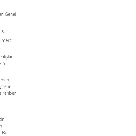
eri Genel
en,
li merci
 ilişkin
kin
lenen
gilerin
e rehber
ini
in
. Bu