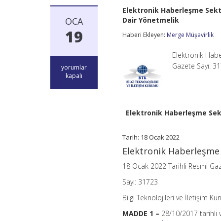
Elektronik Haberleşme Sektö
OCA
Dair Yönetmelik
19
Haberi Ekleyen:
Merge Müşavirlik
Elektronik Hab
Gazete Sayı: 31
Elektronik
yorumlar
Haberleşme
kapalı
Sektörüne
İlişkin
Tüketici
Hakları
Elektronik Haberleşme Sekt
Yönetmeliğinde
Değişiklik
Yapılmasına
Tarih: 18 Ocak 2022
Dair
Elektronik Haberleşme 
Yönetmelik
için
18 Ocak 2022 Tarihli Resmi Ga
Sayı: 31723
Bilgi Teknolojileri ve İletişim 
MADDE 1 –
28/10/2017 tarihli