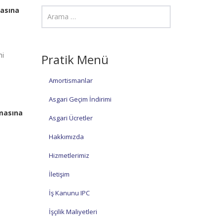
masına
mi
Pratik Menü
Amortismanlar
Asgari Geçim İndirimi
lmasına
Asgari Ücretler
Hakkımızda
Hizmetlerimiz
İletişim
İş Kanunu IPC
İşçilik Maliyetleri