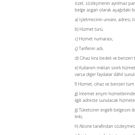
özet, sözleşmenin ayrılmaz par
belge asgari olarak aşağıdaki bilg
a) İşletmecinin unvanı, adresi, tü
b) Hizmet türü,
c) Hizmet numarası,
ç) Tarifenin adı,
d) Cihaz kira bedeli ve benzeri
e) Kullanım miktarı sınırlı hizme
varsa diğer faydalar dâhil sunul
f) Hizmet, cihaz ve benzeri tüm 
g) İnternet erişim hizmetlerind
ilgili adreste sunulacak hizmete i
ğ) Tüketicinin engelli belgesini 
linki,
h) Abone tarafından sözleşmede o