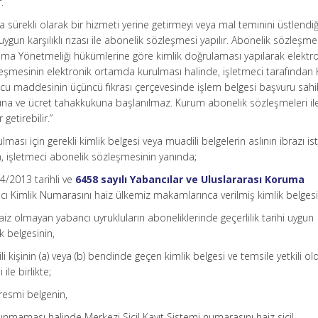
.
 sürekli olarak bir hizmeti yerine getirmeyi veya mal teminini üstlendiğ
ygun karşılıklı rızası ile abonelik sözleşmesi yapılır. Abonelik sözleşmel
lama Yönetmeliği hükümlerine göre kimlik doğrulaması yapılarak elektr
eşmesinin elektronik ortamda kurulması halinde, işletmeci tarafından 
cu maddesinin üçüncü fıkrası çerçevesinde işlem belgesi başvuru sahi
ve ücret tahakkukuna başlanılmaz. Kurum abonelik sözleşmeleri ile i
getirebilir.”
ması için gerekli kimlik belgesi veya muadili belgelerin aslının ibrazı ist
, işletmeci abonelik sözleşmesinin yanında;
/4/2013 tarihli ve
6458 sayılı Yabancılar ve Uluslararası Koruma
 Kimlik Numarasını haiz ülkemiz makamlarınca verilmiş kimlik belgesi
iz olmayan yabancı uyrukluların aboneliklerinde geçerlilik tarihi uygun
ik belgesinin,
li kişinin (a) veya (b) bendinde geçen kimlik belgesi ve temsile yetkili o
ile birlikte;
 resmi belgenin,
unmaması halinde Merkezi Sicil Kayıt Sistemi numarasını haiz sicil