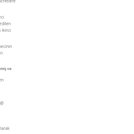
ücretlere
eci
edilen
ikinci
mecinin
an
lmiş ve
en
ğı
ılarak