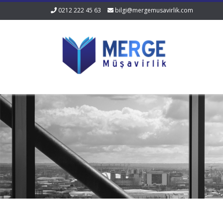
0212 222 45 63
bilgi@mergemusavirlik.com