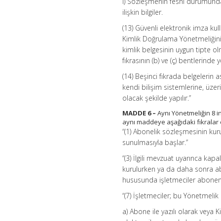
ı) Sözleşmenin feshi durumunda,
ilişkin bilgiler.
(13) Güvenli elektronik imza kul
Kimlik Doğrulama Yönetmeliğinin 
kimlik belgesinin uygun tipte o
fıkrasının (b) ve (ç) bentlerinde y
(14) Beşinci fıkrada belgelerin 
kendi bilişim sistemlerine, üzerin
olacak şekilde yapılır.”
MADDE 6 –
Aynı Yönetmeliğin 8 in
aynı maddeye aşağıdaki fıkralar 
“(1) Abonelik sözleşmesinin kur
sunulmasıyla başlar.”
“(3) İlgili mevzuat uyarınca ka
kurulurken ya da daha sonra ab
hususunda işletmeciler aboneni
“(7) İşletmeciler; bu Yönetmeli
a) Abone ile yazılı olarak veya