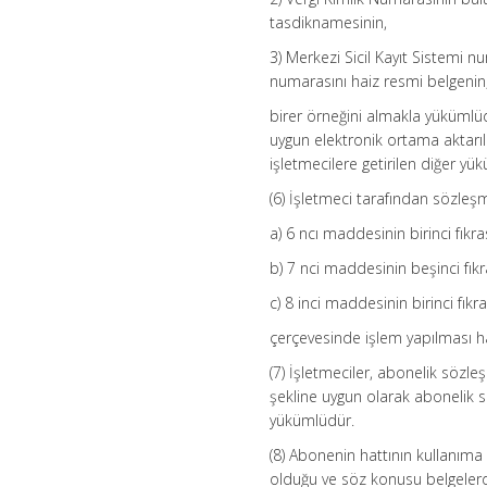
tasdiknamesinin,
3) Merkezi Sicil Kayıt Sistemi 
numarasını haiz resmi belgenin
birer örneğini almakla yükümlüdü
uygun elektronik ortama aktarıl
işletmecilere getirilen diğer yük
(6) İşletmeci tarafından sözl
a) 6 ncı maddesinin birinci fıkra
b) 7 nci maddesinin beşinci fıkr
c) 8 inci maddesinin birinci fıkra
çerçevesinde işlem yapılması hal
(7) İşletmeciler, abonelik sözle
şekline uygun olarak abonelik s
yükümlüdür.
(8) Abonenin hattının kullanıma 
olduğu ve söz konusu belgelerdek