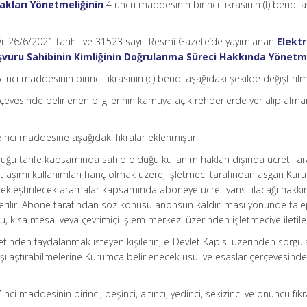
Hakları Yönetmeliğinin
4 üncü maddesinin birinci fıkrasının (f) bendi 
i: 26/6/2021 tarihli ve 31523 sayılı Resmî Gazete’de yayımlanan
Elekt
uru Sahibinin Kimliğinin Doğrulanma Süreci Hakkında Yönetme
inci maddesinin birinci fıkrasının (c) bendi aşağıdaki şekilde değiştirilmi
erçevesinde belirlenen bilgilerinin kamuya açık rehberlerde yer alıp alm
 ncı maddesine aşağıdaki fıkralar eklenmiştir.
olduğu tarife kapsamında sahip olduğu kullanım hakları dışında ücretli 
et aşımı kullanımları hariç olmak üzere, işletmeci tarafından asgari Ku
çekleştirilecek aramalar kapsamında aboneye ücret yansıtılacağı hakk
verilir. Abone tarafından söz konusu anonsun kaldırılması yönünde tale
ru, kısa mesaj veya çevrimiçi işlem merkezi üzerinden işletmeciye iletileb
etinden faydalanmak isteyen kişilerin, e-Devlet Kapısı üzerinden sorg
karşılaştırabilmelerine Kurumca belirlenecek usul ve esaslar çerçevesind
nci maddesinin birinci, beşinci, altıncı, yedinci, sekizinci ve onuncu fıkr