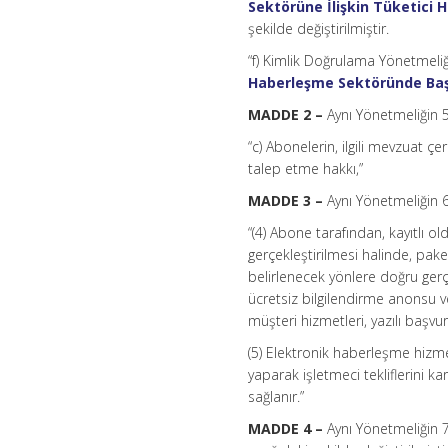
Sektörüne İlişkin Tüketici 
şekilde değiştirilmiştir.
“f) Kimlik Doğrulama Yönetmeliğ
Haberleşme Sektöründe Başv
MADDE 2 –
Aynı Yönetmeliğin 5 
“c) Abonelerin, ilgili mevzuat ç
talep etme hakkı,”
MADDE 3 –
Aynı Yönetmeliğin 6
“(4) Abone tarafından, kayıtlı 
gerçekleştirilmesi halinde, pak
belirlenecek yönlere doğru ger
ücretsiz bilgilendirme anonsu 
müşteri hizmetleri, yazılı başvu
(5) Elektronik haberleşme hizm
yaparak işletmeci tekliflerini 
sağlanır.”
MADDE 4 –
Aynı Yönetmeliğin 7 