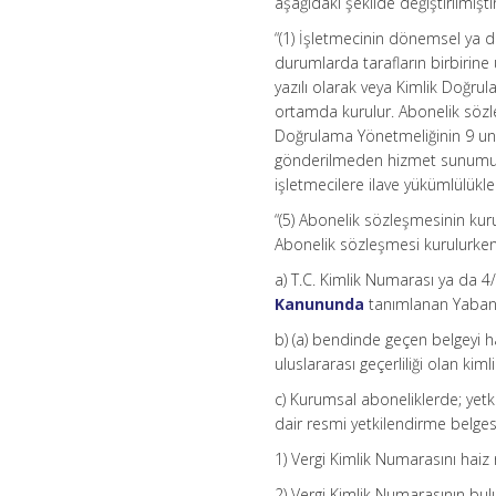
aşağıdaki şekilde değiştirilmiştir
“(1) İşletmecinin dönemsel ya da
durumlarda tarafların birbirine u
yazılı olarak veya Kimlik Doğru
ortamda kurulur. Abonelik sözl
Doğrulama Yönetmeliğinin 9 un
gönderilmeden hizmet sunumuna 
işletmecilere ilave yükümlülükler 
“(5) Abonelik sözleşmesinin kurul
Abonelik sözleşmesi kurulurken
a) T.C. Kimlik Numarası ya da 4
Kanununda
tanımlanan Yabancı
b) (a) bendinde geçen belgeyi ha
uluslararası geçerliliği olan kiml
c) Kurumsal aboneliklerde; yetki
dair resmi yetkilendirme belgesi 
1) Vergi Kimlik Numarasını haiz
2) Vergi Kimlik Numarasının bul