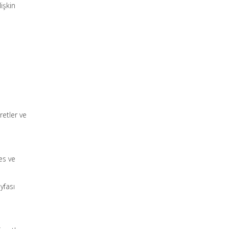
işkin
retler ve
es ve
yfası