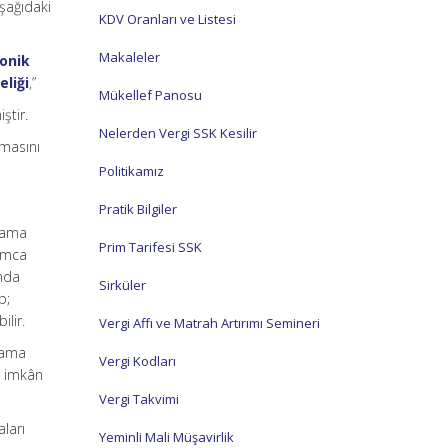
aşağıdaki
KDV Oranları ve Listesi
Makaleler
ronik
liği
,”
Mükellef Panosu
ştir.
Nelerden Vergi SSK Kesilir
amasını
Politikamız
Pratik Bilgiler
arama
Prim Tarifesi SSK
rumca
ında
Sirküler
p;
ilir.
Vergi Affı ve Matrah Artırımı Semineri
ulama
Vergi Kodları
e imkân
Vergi Takvimi
aları
Yeminli Mali Müşavirlik