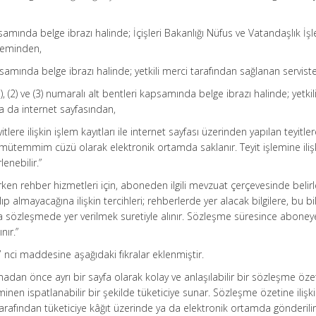
psamında belge ibrazı halinde; İçişleri Bakanlığı Nüfus ve Vatandaşlık İşl
teminden,
psamında belge ibrazı halinde; yetkili merci tarafından sağlanan servist
(1), (2) ve (3) numaralı alt bentleri kapsamında belge ibrazı halinde; yetki
a da internet sayfasından,
itlere ilişkin işlem kayıtları ile internet sayfası üzerinden yapılan teyitlere
mütemmim cüzü olarak elektronik ortamda saklanır. Teyit işlemine iliş
enebilir.”
ırken rehber hizmetleri için, aboneden ilgili mevzuat çerçevesinde belir
ıp almayacağına ilişkin tercihleri; rehberlerde yer alacak bilgilere, bu bil
 sözleşmede yer verilmek suretiyle alınır. Sözleşme süresince aboney
nır.”
 nci maddesine aşağıdaki fıkralar eklenmiştir.
adan önce ayrı bir sayfa olarak kolay ve anlaşılabilir bir sözleşme özet
eminen ispatlanabilir bir şekilde tüketiciye sunar. Sözleşme özetine ilişk
tarafından tüketiciye kâğıt üzerinde ya da elektronik ortamda gönderilir