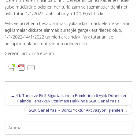
idare hizmetleri sınıfında birinci derecenin birinci kademesindeki
şube müdürüne ödenen her türlü zam ve tazminatlar dahil net
aylık tutarı 1/1/2022 tarihi itibarıyla 10.195,64 TL’dir.
Aylık ve ücretlerin hesaplanması, yukarıdaki maddelerde yer alan
açıklamalar dikkate alınmak suretiyle gerçekleştirilecek olup,
1/1/2022-14/1/2022 tarihleri arasındaki fark tutarları ise
hesaplanmalarını müteakiben ödenecektir.
Gereğini arz / rica ederim.
Post
←
4-b Tarım ve Ek 5 Sigortalılarının Primlerinin 6 Aylık Dönemler
navigation
Halinde Tahakkuk Ettirilmesi Hakkında SGK Genel Yazısı
SGK Genel Yazı – Borcu Yoktur Aktivasyon İşlemleri
→