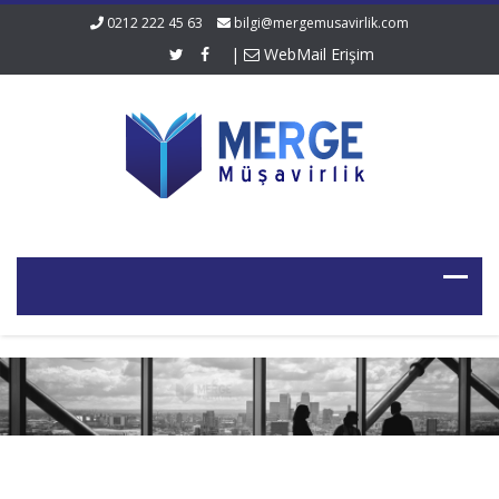
0212 222 45 63
bilgi@mergemusavirlik.com
|
WebMail Erişim