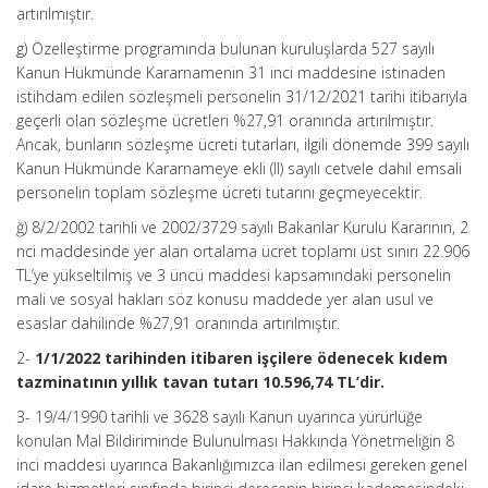
artırılmıştır.
g) Özelleştirme programında bulunan kuruluşlarda 527 sayılı
Kanun Hükmünde Kararnamenin 31 inci maddesine istinaden
istihdam edilen sözleşmeli personelin 31/12/2021 tarihi itibarıyla
geçerli olan sözleşme ücretleri %27,91 oranında artırılmıştır.
Ancak, bunların sözleşme ücreti tutarları, ilgili dönemde 399 sayılı
Kanun Hükmünde Kararnameye ekli (II) sayılı cetvele dahil emsali
personelin toplam sözleşme ücreti tutarını geçmeyecektir.
ğ) 8/2/2002 tarihli ve 2002/3729 sayılı Bakanlar Kurulu Kararının, 2
nci maddesinde yer alan ortalama ücret toplamı üst sınırı 22.906
TL’ye yükseltilmiş ve 3 üncü maddesi kapsamındaki personelin
mali ve sosyal hakları söz konusu maddede yer alan usul ve
esaslar dahilinde %27,91 oranında artırılmıştır.
2-
1/1/2022 tarihinden itibaren işçilere ödenecek kıdem
tazminatının yıllık tavan tutarı 10.596,74 TL’dir.
3- 19/4/1990 tarihli ve 3628 sayılı Kanun uyarınca yürürlüğe
konulan Mal Bildiriminde Bulunulması Hakkında Yönetmeliğin 8
inci maddesi uyarınca Bakanlığımızca ilan edilmesi gereken genel