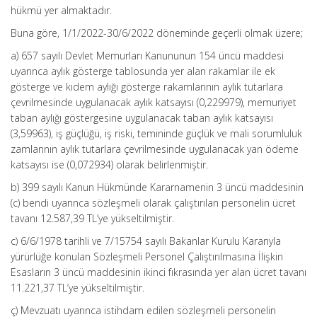
hükmü yer almaktadır.
Buna göre, 1/1/2022-30/6/2022 döneminde geçerli olmak üzere;
a) 657 sayılı Devlet Memurları Kanununun 154 üncü maddesi
uyarınca aylık gösterge tablosunda yer alan rakamlar ile ek
gösterge ve kıdem aylığı gösterge rakamlarının aylık tutarlara
çevrilmesinde uygulanacak aylık katsayısı (0,229979), memuriyet
taban aylığı göstergesine uygulanacak taban aylık katsayısı
(3,59963), iş güçlüğü, iş riski, temininde güçlük ve mali sorumluluk
zamlarının aylık tutarlara çevrilmesinde uygulanacak yan ödeme
katsayısı ise (0,072934) olarak belirlenmiştir.
b) 399 sayılı Kanun Hükmünde Kararnamenin 3 üncü maddesinin
(c) bendi uyarınca sözleşmeli olarak çalıştırılan personelin ücret
tavanı 12.587,39 TL’ye yükseltilmiştir.
c) 6/6/1978 tarihli ve 7/15754 sayılı Bakanlar Kurulu Kararıyla
yürürlüğe konulan Sözleşmeli Personel Çalıştırılmasına İlişkin
Esasların 3 üncü maddesinin ikinci fıkrasında yer alan ücret tavanı
11.221,37 TL’ye yükseltilmiştir.
ç) Mevzuatı uyarınca istihdam edilen sözleşmeli personelin