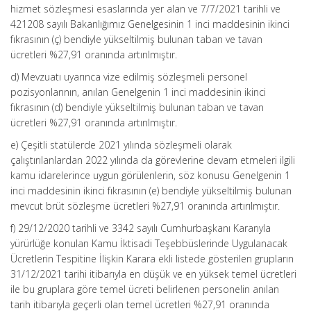
hizmet sözleşmesi esaslarında yer alan ve 7/7/2021 tarihli ve
421208 sayılı Bakanlığımız Genelgesinin 1 inci maddesinin ikinci
fıkrasının (ç) bendiyle yükseltilmiş bulunan taban ve tavan
ücretleri %27,91 oranında artırılmıştır.
d) Mevzuatı uyarınca vize edilmiş sözleşmeli personel
pozisyonlarının, anılan Genelgenin 1 inci maddesinin ikinci
fıkrasının (d) bendiyle yükseltilmiş bulunan taban ve tavan
ücretleri %27,91 oranında artırılmıştır.
e) Çeşitli statülerde 2021 yılında sözleşmeli olarak
çalıştırılanlardan 2022 yılında da görevlerine devam etmeleri ilgili
kamu idarelerince uygun görülenlerin, söz konusu Genelgenin 1
inci maddesinin ikinci fıkrasının (e) bendiyle yükseltilmiş bulunan
mevcut brüt sözleşme ücretleri %27,91 oranında artırılmıştır.
f) 29/12/2020 tarihli ve 3342 sayılı Cumhurbaşkanı Kararıyla
yürürlüğe konulan Kamu İktisadi Teşebbüslerinde Uygulanacak
Ücretlerin Tespitine İlişkin Karara ekli listede gösterilen grupların
31/12/2021 tarihi itibarıyla en düşük ve en yüksek temel ücretleri
ile bu gruplara göre temel ücreti belirlenen personelin anılan
tarih itibarıyla geçerli olan temel ücretleri %27,91 oranında