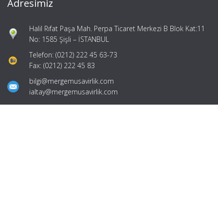
Adresimiz
Halil Rıfat Paşa Mah. Perpa Ticaret Merkezi B Blok Kat:11
No: 1585 Şişli – İSTANBUL
Telefon: (0212) 222 45 63-73
Fax: (0212) 222 45 83
bilgi@mergemusavirlik.com
ialtay@mergemusavirlik.com
Hızlı Menü
Ana Sayfa
Hakkımızda
Hizmetlerimiz
Güncel Mevzuat
İletişim
Mevzuat: Alomaliye.com
|
ABACIPARK
Web Hosting