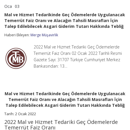
Oca
03
Mal
yorumlar kapalı
ve
Mal ve Hizmet Tedarikinde Geç Ödemelerde Uygulanacak
Hizmet
Temerrüt Faiz Oranı ve Alacağın Tahsili Masrafları İçin
Tedarikinde
Talep Edilebilecek Asgari Giderim Tutarı Hakkında Tebliğ
Geç
Ödemelerde
Haberi Ekleyen:
Merge Müşavirlik
Uygulanacak
Temerrüt
Faiz
2022 Mal ve Hizmet Tedariki Geç Ödemelerde
Oranı
Temerrüt Faiz Oranı 02 Ocak 2022 Tarihli Resmi
ve
Gazete Sayı: 31707 Türkiye Cumhuriyet Merkez
Alacağın
Tahsili
Bankasından: 13…
Masrafları
İçin
Talep
Edilebilecek
Asgari
Mal ve Hizmet Tedarikinde Geç Ödemelerde Uygulanacak
Giderim
Temerrüt Faiz Oranı ve Alacağın Tahsili Masrafları İçin
Tutarı
Talep Edilebilecek Asgari Giderim Tutarı Hakkında Tebliğ
Hakkında
Tebliğ
Tarih: 2 Ocak 2022
için
2022 Mal ve Hizmet Tedariki Geç Ödemelerde
Temerrüt Faiz Oranı