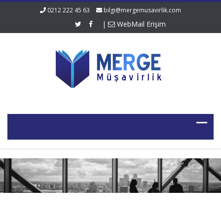
0212 222 45 63
bilgi@mergemusavirlik.com
|
WebMail Erişim