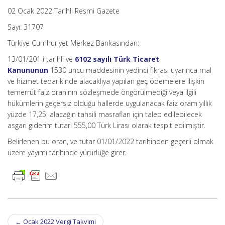
02 Ocak 2022 Tarihli Resmi Gazete
Sayı: 31707
Türkiye Cumhuriyet Merkez Bankasından:
13/01/201 i tarihli ve
6102 sayılı Türk Ticaret
Kanununun
1530 uncu maddesinin yedinci fıkrası uyarınca mal
ve hizmet tedarikinde alacaklıya yapılan geç ödemelere ilişkin
temerrüt faiz oranının sözleşmede öngörülmediği veya ilgili
hükümlerin geçersiz olduğu hallerde uygulanacak faiz oram yıllık
yüzde 17,25, alacağın tahsili masrafları için talep edilebilecek
asgari giderim tutarı 555,00 Türk Lirası olarak tespit edilmiştir.
Belirlenen bu oran, ve tutar 01/01/2022 tarihinden geçerli olmak
üzere yayımı tarihinde yürürlüğe girer.
Post
←
Ocak 2022 Vergi Takvimi