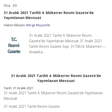
Oca
03
31
yorumlar kapalı
Aralık
31 Aralık 2021 Tarihli 4. Mükerrer Resmi Gazete’de
2021
Yayımlanan Mevzuat
Tarihli
4.
Haberi Ekleyen:
Merge Müşavirlik
Mükerrer
Resmi
Gazete’de
31 Aralık 2021 Tarihli 4. Mükerrer Resmi
Yayımlanan
Gazete’de Yayımlanan Mevzuat 31 Aralık 2021
Mevzuat
Tarihli Resmi Gazete Sayı: 31706 (4. Mükerrer) ––
için
İthalatta…
31 Aralık 2021 Tarihli 4. Mükerrer Resmi Gazete’de
Yayımlanan Mevzuat
Tarih: 31 Aralık 2021
31 Aralık 2021 Tarihli 4. Mükerrer Resmi Gazete’de Yayımlanan
Mevzuat
31 Aralık 2021 Tarihli Resmi Gazete