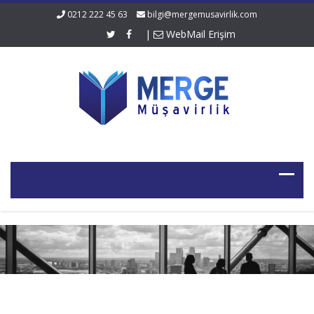
0212 222 45 63
bilgi@mergemusavirlik.com
|
WebMail Erişim