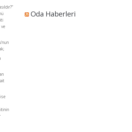
sıldır?”
Oda Haberleri
nü
ti
 ve
u’nun
ak;
n
yan
ait
 ise
tinin
r