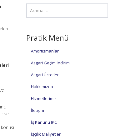
i
eleri
Pratik Menü
Amortismanlar
Asgari Geçim İndirimi
leri
Asgari Ücretler
Hakkımızda
ve
Hizmetlerimiz
inci
İletişim
ir ve
İş Kanunu IPC
z konusu
İşçilik Maliyetleri