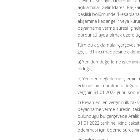
izleyen 2 şer aylık dönemin son
açıklamalar Gelir İdaresi Başka
başlıklı bölümünde “Hesaplanan 
akşamına kadar gelir veya kuruml
beyanname verme süresi içinde, 
dördüncü ayda olmak üzere üç eş
Tüm bu açıklamalar çerçevesinde
geçici 31’inci maddesine eklene
a) Yeniden değerleme işleminin
olduğu,
b) Yeniden değerleme işleminin 
edilmesinin mümkün olduğu bu ç
verginin 31.01.2022 günü sonu
c) Beyan edilen verginin ilk tak
beyanname verme süresini tak
bulunduğu bu çerçevede Aralık 2
31.01.2022 tarihine, ikinci taks
ödenmesi için ödeme süresini
anlaşılmaktadır.