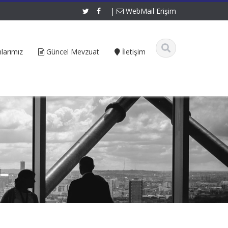
|
WebMail Erişim
larımız
Güncel Mevzuat
İletişim