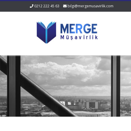
0212 222 45 63
bilgi@mergemusavirlik.com