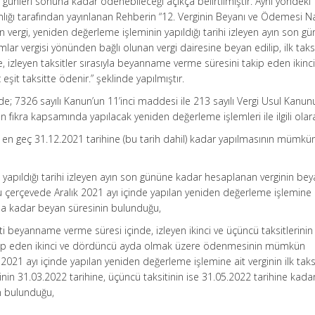
 günleri sonuna kadar ödenebileceği açıkça belirtilmiştir. Aynı yöndeki
nlığı tarafından yayınlanan Rehberin “12. Verginin Beyanı ve Ödemesi Na
vergi, yeniden değerleme işleminin yapıldığı tarihi izleyen ayın son gü
ar vergisi yönünden bağlı olunan vergi dairesine beyan edilip, ilk taksi
izleyen taksitler sırasıyla beyanname verme süresini takip eden ikinci
it taksitte ödenir.” şeklinde yapılmıştır.
; 7326 sayılı Kanun’un 11’inci maddesi ile 213 sayılı Vergi Usul Kanun
n fıkra kapsamında yapılacak yeniden değerleme işlemleri ile ilgili olar
 en geç 31.12.2021 tarihine (bu tarih dahil) kadar yapılmasının mümkü
yapıldığı tarihi izleyen ayın son gününe kadar hesaplanan verginin be
erçevede Aralık 2021 ayı içinde yapılan yeniden değerleme işlemine 
na kadar beyan süresinin bulunduğu,
siti beyanname verme süresi içinde, izleyen ikinci ve üçüncü taksitlerinin
ip eden ikinci ve dördüncü ayda olmak üzere ödenmesinin mümkün
021 ayı içinde yapılan yeniden değerleme işlemine ait verginin ilk taksi
itinin 31.03.2022 tarihine, üçüncü taksitinin ise 31.05.2022 tarihine kada
n bulunduğu,