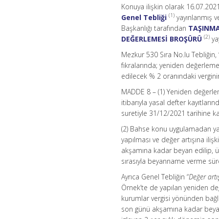
Konuya ilişkin olarak 16.07.202
(1)
Genel Tebliği
yayınlanmış ve
Başkanlığı tarafından
TAŞINMA
(2)
DEĞERLEMESİ BROŞÜRÜ
yay
Mezkur 530 Sıra No.lu Tebliğin, 
fıkralarında; yeniden değerleme
edilecek % 2 oranındaki vergini
MADDE 8 – (1) Yeniden değerlem
itibarıyla yasal defter kayıtlar
suretiyle 31/12/2021 tarihine ka
(2) Bahse konu uygulamadan yar
yapılması ve değer artışına iliş
akşamına kadar beyan edilip, üç 
sırasıyla beyanname verme süre
Ayrıca Genel Tebliğin “
Değer artı
Örnek’te de yapılan yeniden d
kurumlar vergisi yönünden bağlı
son günü akşamına kadar beyan ed