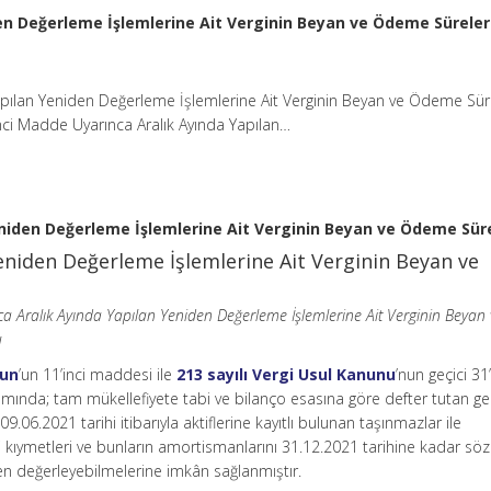
en Değerleme İşlemlerine Ait Verginin Beyan ve Ödeme Süreler
apılan Yeniden Değerleme İşlemlerine Ait Verginin Beyan ve Ödeme Sür
nci Madde Uyarınca Aralık Ayında Yapılan…
eniden Değerleme İşlemlerine Ait Verginin Beyan ve Ödeme Süre
Yeniden Değerleme İşlemlerine Ait Verginin Beyan ve
a Aralık Ayında Yapılan Yeniden Değerleme İşlemlerine Ait Verginin Beyan 
u
nun
’un 11’inci maddesi ile
213 sayılı Vergi Usul Kanunu
’nun geçici 31’
ında; tam mükellefiyete tabi ve bilanço esasına göre defter tutan gel
09.06.2021 tarihi itibarıyla aktiflerine kayıtlı bulunan taşınmazlar ile
i kıymetleri ve bunların amortismanlarını 31.12.2021 tarihine kadar sö
en değerleyebilmelerine imkân sağlanmıştır.