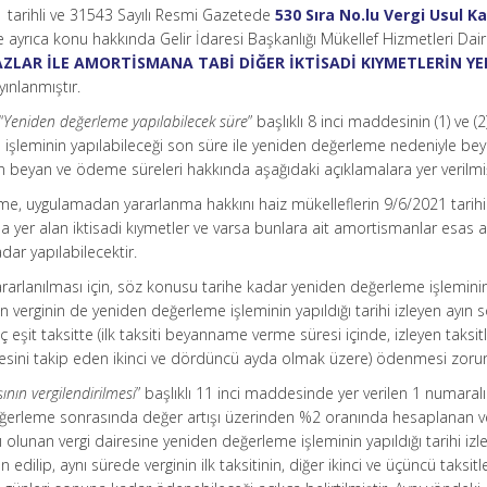
1 tarihli ve 31543 Sayılı Resmi Gazetede
530 Sıra No.lu Vergi Usul 
 ayrıca konu hakkında Gelir İdaresi Başkanlığı Mükellef Hizmetleri Dai
ZLAR İLE AMORTİSMANA TABİ DİĞER İKTİSADİ KIYMETLERİN Y
ınlanmıştır.
“
Yeniden değerleme yapılabilecek süre
” başlıklı 8 inci maddesinin (1) ve (2)
 işleminin yapılabileceği son süre ile yeniden değerleme nedeniyle be
n beyan ve ödeme süreleri hakkında aşağıdaki açıklamalara yer verilmiş
e, uygulamadan yararlanma hakkını haiz mükelleflerin 9/6/2021 tarihi
ında yer alan iktisadi kıymetler ve varsa bunlara ait amortismanlar esas 
dar yapılabilecektir.
arlanılması için, söz konusu tarihe kadar yeniden değerleme işlemini
kin verginin de yeniden değerleme işleminin yapıldığı tarihi izleyen ayın
eşit taksitte (ilk taksiti beyanname verme süresi içinde, izleyen taksit
sini takip eden ikinci ve dördüncü ayda olmak üzere) ödenmesi zorun
şının vergilendirilmesi
” başlıklı 11 inci maddesinde yer verilen 1 numaralı
eğerleme sonrasında değer artışı üzerinden %2 oranında hesaplanan v
 olunan vergi dairesine yeniden değerleme işleminin yapıldığı tarihi izl
ilip, aynı sürede verginin ilk taksitinin, diğer ikinci ve üçüncü taksitl