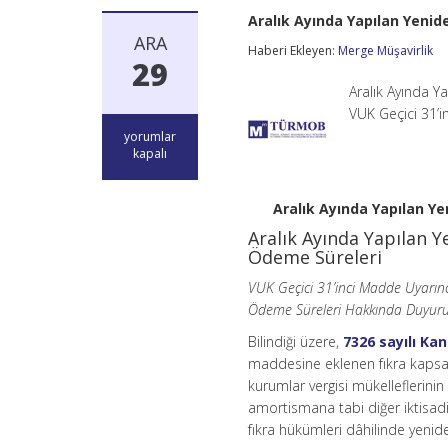
Aralık Ayında Yapılan Yenid
ARA
Haberi Ekleyen:
Merge Müşavirlik
29
Aralık Ayında Y
VUK Geçici 31’i
Aralık
yorumlar
Ayında
kapalı
Yapılan
Yeniden
Değerleme
Aralık Ayında Yapılan Y
İşlemlerine
Aralık Ayında Yapılan 
Ait
Ödeme Süreleri
Verginin
Beyan
VUK Geçici 31’inci Madde Uyarınc
ve
Ödeme
Ödeme Süreleri Hakkında Duyur
Süreleri
için
Bilindiği üzere,
7326 sayılı Ka
maddesine eklenen fıkra kapsam
kurumlar vergisi mükelleflerinin 
amortismana tabi diğer iktisad
fıkra hükümleri dâhilinde yenid