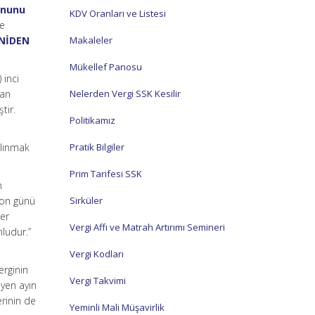
Kanunu
KDV Oranları ve Listesi
re
ENİDEN
Makaleler
Mükellef Panosu
 inci
yan
Nelerden Vergi SSK Kesilir
tir.
Politikamız
alınmak
Pratik Bilgiler
Prim Tarifesi SSK
n
 son günü
Sirküler
ler
Vergi Affı ve Matrah Artırımı Semineri
ludur.”
Vergi Kodları
erginin
Vergi Takvimi
eyen ayın
erinin de
Yeminli Mali Müşavirlik