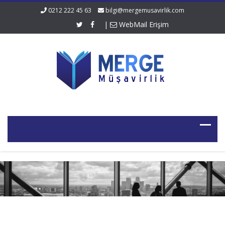
0212 222 45 63
bilgi@mergemusavirlik.com
|
WebMail Erişim