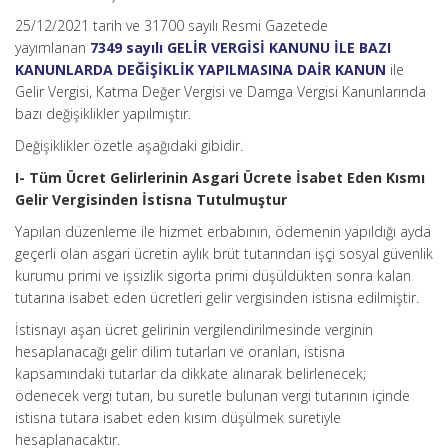
25/12/2021 tarih ve 31700 sayılı Resmi Gazetede
yayımlanan
7349 sayılı GELİR VERGİSİ KANUNU İLE BAZI
KANUNLARDA DEĞİŞİKLİK YAPILMASINA DAİR KANUN
ile
Gelir Vergisi, Katma Değer Vergisi ve Damga Vergisi Kanunlarında
bazı değişiklikler yapılmıştır.
Değişiklikler özetle aşağıdaki gibidir.
I- Tüm Ücret Gelirlerinin Asgari Ücrete İsabet Eden Kısmı
Gelir Vergisinden İstisna Tutulmuştur
Yapılan düzenleme ile hizmet erbabının, ödemenin yapıldığı ayda
geçerli olan asgari ücretin aylık brüt tutarından işçi sosyal güvenlik
kurumu primi ve işsizlik sigorta primi düşüldükten sonra kalan
tutarına isabet eden ücretleri gelir vergisinden istisna edilmiştir.
İstisnayı aşan ücret gelirinin vergilendirilmesinde verginin
hesaplanacağı gelir dilim tutarları ve oranları, istisna
kapsamındaki tutarlar da dikkate alınarak belirlenecek;
ödenecek vergi tutarı, bu suretle bulunan vergi tutarının içinde
istisna tutara isabet eden kısım düşülmek suretiyle
hesaplanacaktır.