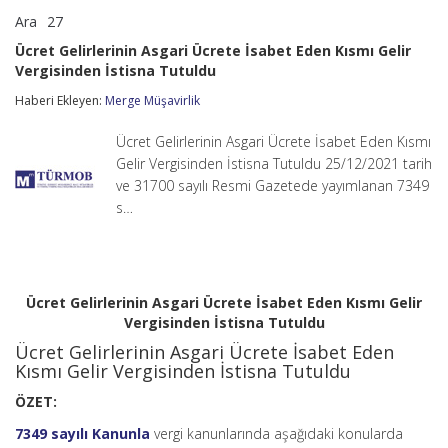
Ara
27
Ücret
yorumlar kapalı
Gelirlerinin
Ücret Gelirlerinin Asgari Ücrete İsabet Eden Kısmı Gelir
Asgari
Vergisinden İstisna Tutuldu
Ücrete
İsabet
Haberi Ekleyen:
Merge Müşavirlik
Eden
Kısmı
Gelir
Ücret Gelirlerinin Asgari Ücrete İsabet Eden Kısmı
Vergisinden
Gelir Vergisinden İstisna Tutuldu 25/12/2021 tarih
İstisna
ve 31700 sayılı Resmi Gazetede yayımlanan 7349
Tutuldu
s…
için
Ücret Gelirlerinin Asgari Ücrete İsabet Eden Kısmı Gelir
Vergisinden İstisna Tutuldu
Ücret Gelirlerinin Asgari Ücrete İsabet Eden
Kısmı Gelir Vergisinden İstisna Tutuldu
ÖZET:
7349 sayılı Kanunla
vergi kanunlarında aşağıdaki konularda