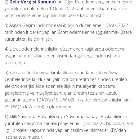
2)
Gelir Vergisi Kanunu
’nun Diğer Ücretlerin vergilendirilmesine
yönelik düzenlemeleri 1 Ocak 2022 tarihinden itibaren yapılan
ücret ödemelerine uygulanmak üzere kaldırılmıştır.
3) Asgari Geçim İndirimine (AGİ) ilişkin düzenleme 1 Ocak 2022
tarihinden itibaren yapılan ücret ödemelerine uygulanmak üzere
yürürlükten kaldırılmıştır.
4) Ücret ödemelerine ilişkin düzenlenen kağıtlarda ödemenin
asgari ücrete isabet eden kısmı damga vergisinden istisna
tutulmuştur.
5) Sahibi oldukları veya kiraladıkları konutların çatı ve/veya
cephelerinde kurdukları yalnızca bir üretim tesisinden üretilen
elektrik enerjisi elde edenlere ilişkin muafiyetin kapsamı
genişletilmiş ve muafiyet şartı olan üretim tesisinin kurulu
gücünün azami 10 kW’a (10 k W dâhil) kadar olmasına ilişkin sınır
25 kW (25 k W dâhil) a çıkarılmıştır.
6) Milli Savunma Bakanlığı veya Savunma Sanayii Başkanlığınca
yürütülen savunma sanayii projelerine ilişkin olarak bu kurumlara
ilgili projeler kapsamında yapılan teslim ve hizmetler KDV’den
istisna tutulmuştur.