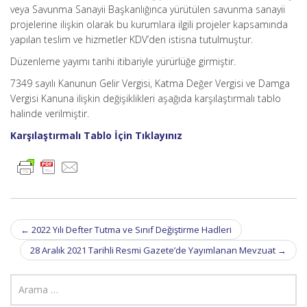
veya Savunma Sanayii Başkanlığınca yürütülen savunma sanayii
projelerine ilişkin olarak bu kurumlara ilgili projeler kapsamında
yapılan teslim ve hizmetler KDV’den istisna tutulmuştur.
Düzenleme yayımı tarihi itibariyle yürürlüğe girmiştir.
7349 sayılı Kanunun Gelir Vergisi, Katma Değer Vergisi ve Damga
Vergisi Kanuna ilişkin değişiklikleri aşağıda karşılaştırmalı tablo
halinde verilmiştir.
Karşılaştırmalı Tablo İçin Tıklayınız
Post
←
2022 Yılı Defter Tutma ve Sınıf Değiştirme Hadleri
navigation
28 Aralık 2021 Tarihli Resmi Gazete’de Yayımlanan Mevzuat
→