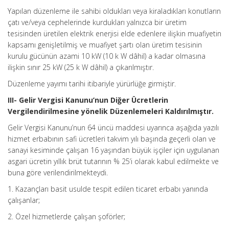
Yapılan düzenleme ile sahibi oldukları veya kiraladıkları konutların
çatı ve/veya cephelerinde kurdukları yalnızca bir üretim
tesisinden üretilen elektrik enerjisi elde edenlere ilişkin muafiyetin
kapsamı genişletilmiş ve muafiyet şartı olan üretim tesisinin
kurulu gücünün azami 10 kW (10 k W dâhil) a kadar olmasına
ilişkin sınır 25 kW (25 k W dâhil) a çıkarılmıştır.
Düzenleme yayımı tarihi itibariyle yürürlüğe girmiştir.
III- Gelir Vergisi Kanunu’nun Diğer Ücretlerin
Vergilendirilmesine yönelik Düzenlemeleri Kaldırılmıştır.
Gelir Vergisi Kanunu’nun 64 üncü maddesi uyarınca aşağıda yazılı
hizmet erbabının safi ücretleri takvim yılı başında geçerli olan ve
sanayi kesiminde çalışan 16 yaşından büyük işçiler için uygulanan
asgari ücretin yıllık brüt tutarının % 25’i olarak kabul edilmekte ve
buna göre verilendirilmekteydi.
1. Kazançları basit usulde tespit edilen ticaret erbabı yanında
çalışanlar;
2. Özel hizmetlerde çalışan şoförler;