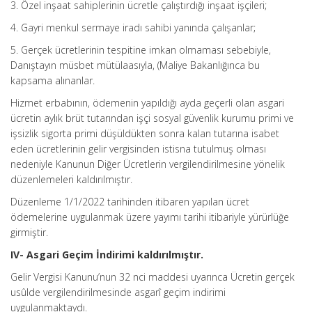
3. Özel inşaat sahiplerinin ücretle çalıştırdığı inşaat işçileri;
4. Gayri menkul sermaye iradı sahibi yanında çalışanlar;
5. Gerçek ücretlerinin tespitine imkan olmaması sebebiyle,
Danıştayın müsbet mütülaasıyla, (Maliye Bakanlığınca bu
kapsama alınanlar.
Hizmet erbabının, ödemenin yapıldığı ayda geçerli olan asgari
ücretin aylık brüt tutarından işçi sosyal güvenlik kurumu primi ve
işsizlik sigorta primi düşüldükten sonra kalan tutarına isabet
eden ücretlerinin gelir vergisinden istisna tutulmuş olması
nedeniyle Kanunun Diğer Ücretlerin vergilendirilmesine yönelik
düzenlemeleri kaldırılmıştır.
Düzenleme 1/1/2022 tarihinden itibaren yapılan ücret
ödemelerine uygulanmak üzere yayımı tarihi itibariyle yürürlüğe
girmiştir.
IV- Asgari Geçim İndirimi kaldırılmıştır.
Gelir Vergisi Kanunu’nun 32 nci maddesi uyarınca Ücretin gerçek
usûlde vergilendirilmesinde asgarî geçim indirimi
uygulanmaktaydı.