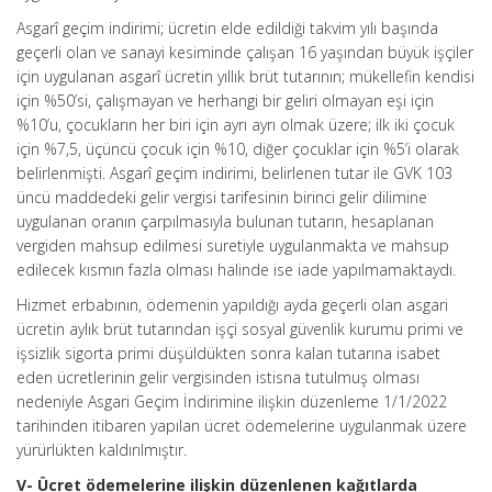
Asgarî geçim indirimi; ücretin elde edildiği takvim yılı başında
geçerli olan ve sanayi kesiminde çalışan 16 yaşından büyük işçiler
için uygulanan asgarî ücretin yıllık brüt tutarının; mükellefin kendisi
için %50’si, çalışmayan ve herhangi bir geliri olmayan eşi için
%10’u, çocukların her biri için ayrı ayrı olmak üzere; ilk iki çocuk
için %7,5, üçüncü çocuk için %10, diğer çocuklar için %5’i olarak
belirlenmişti. Asgarî geçim indirimi, belirlenen tutar ile GVK 103
üncü maddedeki gelir vergisi tarifesinin birinci gelir dilimine
uygulanan oranın çarpılmasıyla bulunan tutarın, hesaplanan
vergiden mahsup edilmesi suretiyle uygulanmakta ve mahsup
edilecek kısmın fazla olması halinde ise iade yapılmamaktaydı.
Hizmet erbabının, ödemenin yapıldığı ayda geçerli olan asgari
ücretin aylık brüt tutarından işçi sosyal güvenlik kurumu primi ve
işsizlik sigorta primi düşüldükten sonra kalan tutarına isabet
eden ücretlerinin gelir vergisinden istisna tutulmuş olması
nedeniyle Asgari Geçim İndirimine ilişkin düzenleme 1/1/2022
tarihinden itibaren yapılan ücret ödemelerine uygulanmak üzere
yürürlükten kaldırılmıştır.
V- Ücret ödemelerine ilişkin düzenlenen kağıtlarda