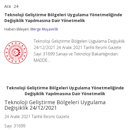
Ara
24
Teknoloji
yorumlar kapalı
Geliştirme
Teknoloji Geliştirme Bölgeleri Uygulama Yönetmeliğinde
Bölgeleri
Değişiklik Yapılmasına Dair Yönetmelik
Uygulama
Yönetmeliğinde
Haberi Ekleyen:
Merge Müşavirlik
Değişiklik
Yapılmasına
Dair
Teknoloji Geliştirme Bölgeleri Uygulama Değişiklik
Yönetmelik
24/12/2021 24 Aralık 2021 Tarihli Resmi Gazete
için
Sayı: 31699 Sanayi ve Teknoloji Bakanlığından:
MADDE…
Teknoloji Geliştirme Bölgeleri Uygulama Yönetmeliğinde
Değişiklik Yapılmasına Dair Yönetmelik
Teknoloji Geliştirme Bölgeleri Uygulama
Değişiklik 24/12/2021
24 Aralık 2021 Tarihli Resmi Gazete
Sayı: 31699