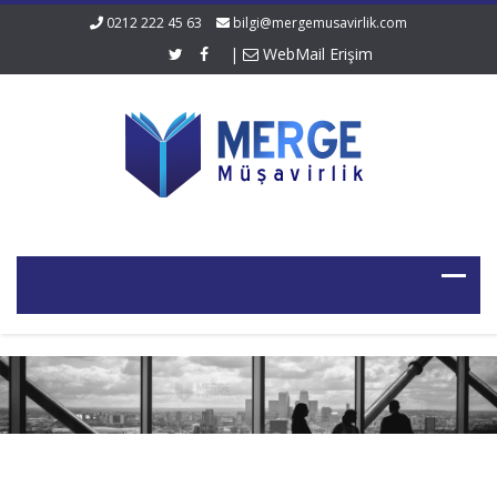
0212 222 45 63
bilgi@mergemusavirlik.com
|
WebMail Erişim