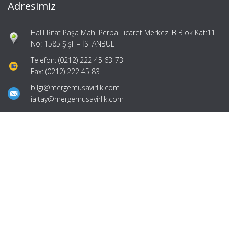
Adresimiz
Halil Rıfat Paşa Mah. Perpa Ticaret Merkezi B Blok Kat:11
No: 1585 Şişli – İSTANBUL
Telefon: (0212) 222 45 63-73
Fax: (0212) 222 45 83
bilgi@mergemusavirlik.com
ialtay@mergemusavirlik.com
Hızlı Menü
Ana Sayfa
Hakkımızda
Hizmetlerimiz
Güncel Mevzuat
İletişim
Mevzuat: Alomaliye.com
|
ABACIPARK
Web Hosting