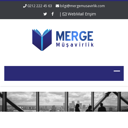
0212 222 45 63
bilgi@mergemusavirlik.com
|
WebMail Erişim