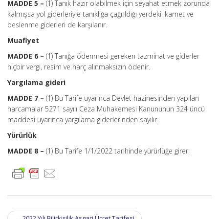
MADDE 5 –
(1) Tanık hazır olabilmek için seyahat etmek zorunda
kalmışsa yol giderleriyle tanıklığa çağrıldığı yerdeki ikamet ve
beslenme giderleri de karşılanır.
Muafiyet
MADDE 6 –
(1) Tanığa ödenmesi gereken tazminat ve giderler
hiçbir vergi, resim ve harç alınmaksızın ödenir.
Yargılama gideri
MADDE 7 –
(1) Bu Tarife uyarınca Devlet hazinesinden yapılan
harcamalar 5271 sayılı Ceza Muhakemesi Kanununun 324 üncü
maddesi uyarınca yargılama giderlerinden sayılır.
Yürürlük
MADDE 8 –
(1) Bu Tarife 1/1/2022 tarihinde yürürlüğe girer.
Post
←
2022 Yılı Bilirkişilik Asgari Ücret Tarifesi