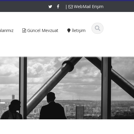
|
WebMail Erişim
larımız
Güncel Mevzuat
İletişim