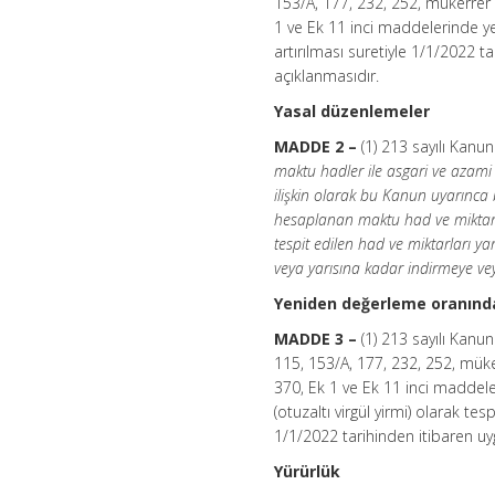
153/A, 177, 232, 252, mükerrer 
1 ve Ek 11 inci maddelerinde y
artırılması suretiyle 1/1/2022 ta
açıklanmasıdır.
Yasal düzenlemeler
MADDE 2 –
(1) 213 sayılı Kan
maktu hadler ile asgari ve azami m
ilişkin olarak bu Kanun uyarınca 
hesaplanan maktu had ve miktarl
tespit edilen had ve miktarları ya
veya yarısına kadar indirmeye veya
Yeniden değerleme oranında 
MADDE 3 –
(1) 213 sayılı Ka
115, 153/A, 177, 232, 252, müke
370, Ek 1 ve Ek 11 inci maddeler
(otuzaltı virgül yirmi) olarak t
1/1/2022 tarihinden itibaren uyg
Yürürlük