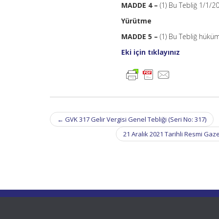
MADDE 4 –
(1) Bu Tebliğ 1/1/2
Yürütme
MADDE 5 –
(1) Bu Tebliğ hüküm
Eki için tıklayınız
Post
←
GVK 317 Gelir Vergisi Genel Tebliği (Seri No: 317)
navigation
21 Aralık 2021 Tarihli Resmi Gaz