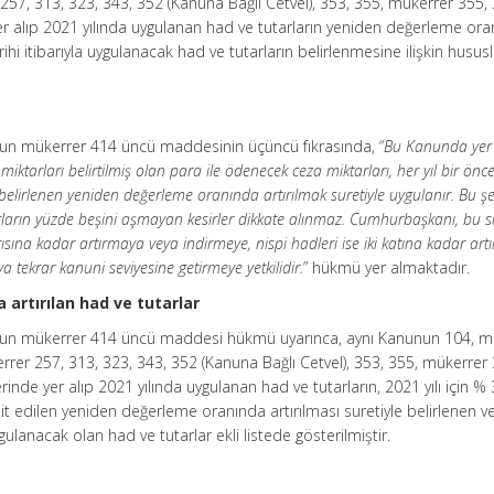
257, 313, 323, 343, 352 (Kanuna Bağlı Cetvel), 353, 355, mükerrer 355, 
er alıp 2021 yılında uygulanan had ve tutarların yeniden değerleme or
rihi itibarıyla uygulanacak had ve tutarların belirlenmesine ilişkin hususl
unun mükerrer 414 üncü maddesinin üçüncü fıkrasında, “
Bu Kanunda yer
iktarları belirtilmiş olan para ile ödenecek ceza miktarları, her yıl bir öncek
belirlenen yeniden değerleme oranında artırılmak suretiyle uygulanır. Bu şe
arın yüzde beşini aşmayan kesirler dikkate alınmaz. Cumhurbaşkanı, bu s
rısına kadar artırmaya veya indirmeye, nispi hadleri ise iki katına kadar ar
 tekrar kanuni seviyesine getirmeye yetkilidir.
” hükmü yer almaktadır.
artırılan had ve tutarlar
nunun mükerrer 414 üncü maddesi hükmü uyarınca, aynı Kanunun 104, m
rrer 257, 313, 323, 343, 352 (Kanuna Bağlı Cetvel), 353, 355, mükerrer 
inde yer alıp 2021 yılında uygulanan had ve tutarların, 2021 yılı için %
espit edilen yeniden değerleme oranında artırılması suretiyle belirlenen v
ulanacak olan had ve tutarlar ekli listede gösterilmiştir.