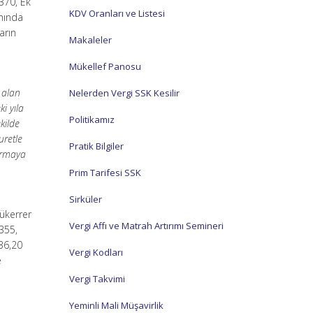
370, Ek
KDV Oranları ve Listesi
anında
arın
Makaleler
Mükellef Panosu
 alan
Nelerden Vergi SSK Kesilir
i yıla
Politikamız
kilde
uretle
Pratik Bilgiler
tırmaya
Prim Tarifesi SSK
Sirküler
ükerrer
Vergi Affı ve Matrah Artırımı Semineri
355,
 36,20
Vergi Kodları
e
Vergi Takvimi
Yeminli Mali Müşavirlik