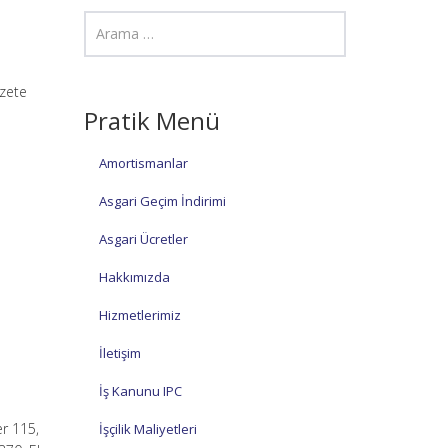
azete
Pratik Menü
Amortismanlar
Asgari Geçim İndirimi
Asgari Ücretler
Hakkımızda
Hizmetlerimiz
İletişim
İş Kanunu IPC
r 115,
İşçilik Maliyetleri