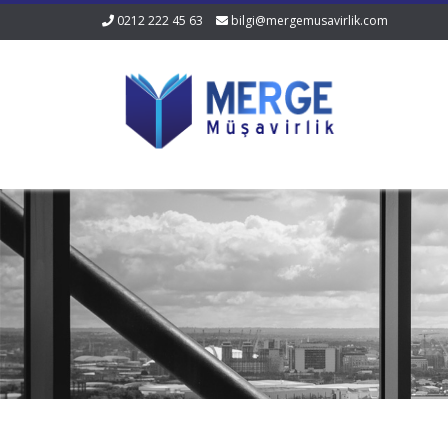
0212 222 45 63
bilgi@mergemusavirlik.com