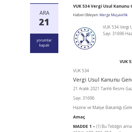
VUK 534 Vergi Usul Kanunu G
ARA
Haberi Ekleyen:
Merge Müşavirlik
21
VUK 534 Vergi U
Sayı: 31696 Haz
VUK
yorumlar
534
kapalı
Vergi
Usul
Kanunu
VUK 5
Genel
Tebliği
VUK 534
(Sıra
Vergi Usul Kanunu Genel
No:
534)
21 Aralık 2021 Tarihli Resmi Ga
için
Sayı: 31696
Hazine ve Maliye Bakanlığı (Geli
Amaç
MADDE 1 –
(1) Bu Tebliğin ama