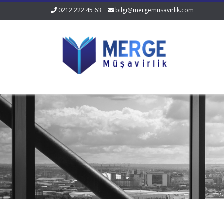
0212 222 45 63
bilgi@mergemusavirlik.com