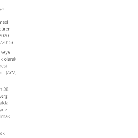
ya
mesi
rdüren
2020;
/2015).
ı veya
ük olarak
mesi
ir (AYM,
n 38.
vergi
ralda
yine
rılmak
cak