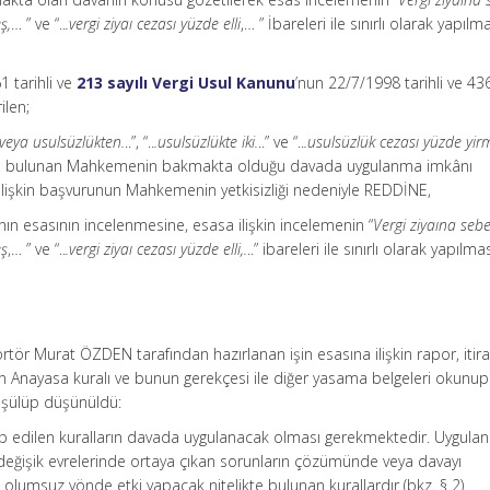
ş,
… ” ve “..
.vergi ziyaı cezası yüzde elli
,… ” İbareleri ile sınırlı olarak yapılm
1 tarihli ve
213 sayılı Vergi Usul Kanunu
’nun 22/7/1998 tarihli ve 436
ilen;
.veya usulsüzlükten.
..”, “..
.usulsüzlükte iki.
..” ve “..
.usulsüzlük cezası yüzde yir
unda bulunan Mahkemenin bakmakta olduğu davada uygulanma imkânı
lişkin başvurunun Mahkemenin yetkisizliği nedeniyle REDDİNE,
ın esasının incelenmesine, esasa ilişkin incelemenin “
Vergi ziyaına sebe
eş
,… ” ve “..
.vergi ziyaı cezası yüzde elli,.
..” ibareleri ile sınırlı olarak yapılma
rtör Murat ÖZDEN tarafından hazırlanan işin esasına ilişkin rapor, itir
 Anayasa kuralı ve bunun gerekçesi ile diğer yasama belgeleri okunup
üşülüp düşünüldü:
talep edilen kuralların davada uygulanacak olması gerekmektedir. Uygula
değişik evrelerinde ortaya çıkan sorunların çözümünde veya davayı
lumsuz yönde etki yapacak nitelikte bulunan kurallardır (bkz. § 2).