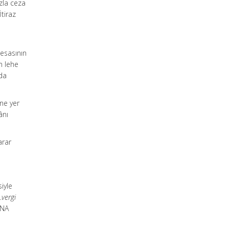
azla ceza
tiraz
 esasının
n lehe
rda
ne yer
ânı
arar
iyle
…
vergi
INA