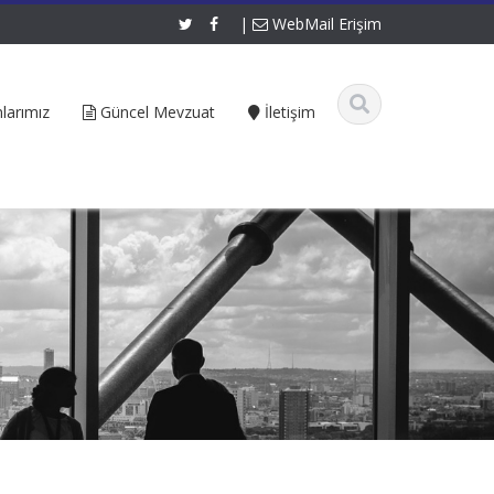
|
WebMail Erişim
larımız
Güncel Mevzuat
İletişim