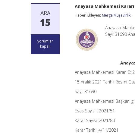
Anayasa Mahkemesi Kararı 
ARA
Haberi Ekleyen:
Merge Müşavirlik
15
Anayasa Mahkem
Sayı: 31690 An
Anayasa
yorumlar
Mahkemesi
kapalı
Kararı
E:
2018/93
Anayas
–
VUK
Anayasa Mahkemesi Kararı E: 
339.
15 Aralık 2021 Tarihli Resmi Ga
Madde
için
Sayı: 31690
Anayasa Mahkemesi Başkanlığı
Esas Sayısı : 2021/51
Karar Sayısı: 2021/80
Karar Tarihi: 4/11/2021