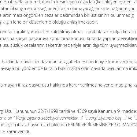
dir. Bu itibarla artırım tutarının kesinleşen cezadan (kesinleşen birden f
ar itibarıyla en yükseğinden) fazla olamayacağı hükme bağlanmıştır. İ
 artırılması öngörülen cezalar bakımından bir üst sınırın bulunmadığı
ikliğin lehe bir düzenleme olduğu anlaşılmaktadır.
 konusu kuralın yürürlükten kaldırılmış olması kural olarak mülga kuralın
asına karşın başvuruya konu itiraz konusu kuralda yapılan değişikliği
a usulsüzlük cezalarının tekerrür nedeniyle artırıldığı tüm uyuşmazlıkla
a hakkında davacının davadan feragat etmesi nedeniyle karar verilmesi
Dolayısıyla bu yönden de kuralın bakılmakta olan davada uygulanma imk
almayan itiraz başvurusu hakkında karar verilmesine yer olmadığına k
Vergi Usul Kanununun 22/7/1998 tarihli ve 4369 sayılı Kanun’un 9. maddes
er alan “
Vergi, ziyaına sebebiyet vermekten.
..”, “.
..vergi ziyaında be
ş,…” ve “
rine ilişkin itiraz başvurusu hakkında KARAR VERİLMESİNE YER OLMADIĞ
E karar verildi.