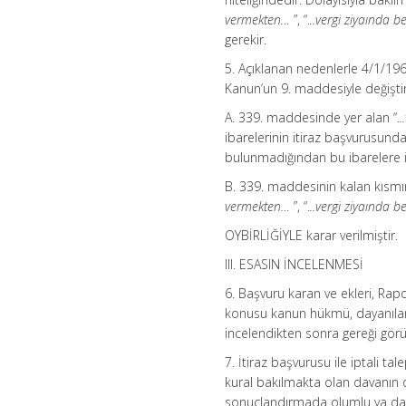
vermekten…
”, “.
..vergi ziyaında be
gerekir.
5. Açıklanan nedenlerle 4/1/196
Kanun’un 9. maddesiyle değiştir
A. 339. maddesinde yer alan “.
.
ibarelerinin itiraz başvurus
bulunmadığından bu ibarelere i
B. 339. maddesinin kalan kısmın
vermekten…
”, “.
..vergi ziyaında b
OYBİRLİĞİYLE karar verilmiştir.
III. ESASIN İNCELENMESİ
6. Başvuru karan ve ekleri, Rapo
konusu kanun hükmü, dayanılan
incelendikten sonra gereği gör
7. İtiraz başvurusu ile iptali 
kural bakılmakta olan davanın 
sonuçlandırmada olumlu ya da o