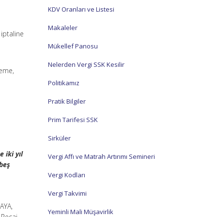
KDV Oranları ve Listesi
Makaleler
iptaline
Mükellef Panosu
Nelerden Vergi SSK Kesilir
keme,
Politikamız
Pratik Bilgiler
Prim Tarifesi SSK
Sirküler
,
 iki yıl
Vergi Affı ve Matrah Artırımı Semineri
ibeş
Vergi Kodları
Vergi Takvimi
AYA,
Yeminli Mali Müşavirlik
 Recai