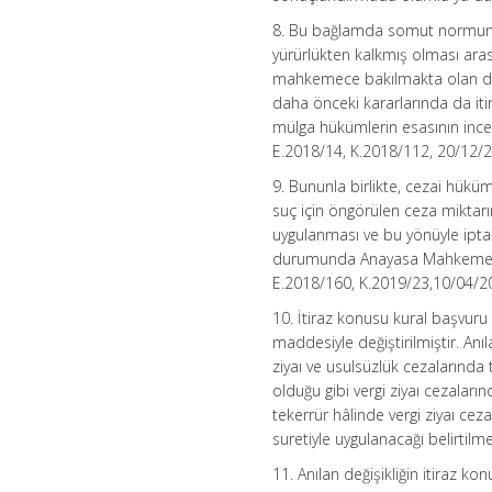
8. Bu bağlamda somut normun d
yürürlükten kalkmış olması ara
mahkemece bakılmakta olan da
daha önceki kararlarında da it
mülga hükümlerin esasının ince
E.2018/14, K.2018/112, 20/12/2
9. Bununla birlikte, cezai hüküm
suç için öngörülen ceza miktarın
uygulanması ve bu yönüyle ipta
durumunda Anayasa Mahkemesi i
E.2018/160, K.2019/23,10/04/20
10. İtiraz konusu kural başvuru
maddesiyle değiştirilmiştir. Anıl
ziyaı ve usulsüzlük cezalarınd
olduğu gibi vergi ziyaı cezaların
tekerrür hâlinde vergi ziyaı cez
suretiyle uygulanacağı belirtilm
11. Anılan değişikliğin itiraz k