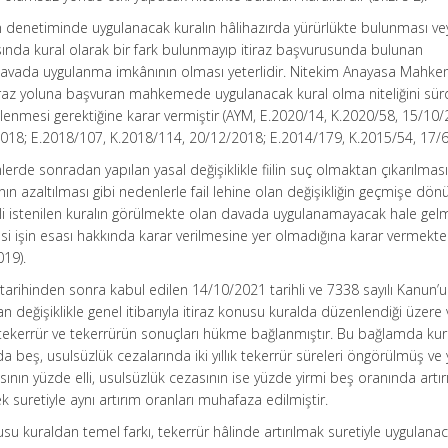
enetiminde uygulanacak kuralın hâlihazırda yürürlükte bulunması ve
sında kural olarak bir fark bulunmayıp itiraz başvurusunda bulunan
vada uygulanma imkânının olması yeterlidir. Nitekim Anayasa Mahke
iraz yoluna başvuran mahkemede uygulanacak kural olma niteliğini sü
lenmesi gerektiğine karar vermiştir (AYM, E.2020/14, K.2020/58, 15/10/
018; E.2018/107, K.2018/114, 20/12/2018; E.2014/179, K.2015/54, 17/6
lerde sonradan yapılan yasal değişiklikle fiilin suç olmaktan çıkarılmas
ın azaltılması gibi nedenlerle fail lehine olan değişikliğin geçmişe dön
li istenilen kuralın görülmekte olan davada uygulanamayacak hale gel
şin esası hakkında karar verilmesine yer olmadığına karar vermekted
19).
 tarihinden sonra kabul edilen 14/10/2021 tarihli ve 7338 sayılı Kanun’u
an değişiklikle genel itibarıyla itiraz konusu kuralda düzenlendiği üzere 
a tekerrür ve tekerrürün sonuçları hükme bağlanmıştır. Bu bağlamda ku
da beş, usulsüzlük cezalarında iki yıllık tekerrür süreleri öngörülmüş ve 
asının yüzde elli, usulsüzlük cezasının ise yüzde yirmi beş oranında artı
ek suretiyle aynı artırım oranları muhafaza edilmiştir.
onusu kuraldan temel farkı, tekerrür hâlinde artırılmak suretiyle uygulana