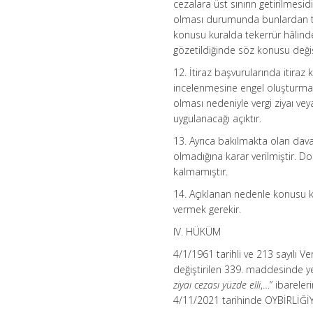
cezalara üst sınırın getirilmesi
olması durumunda bunlardan tut
konusu kuralda tekerrür hâlinde
gözetildiğinde söz konusu değiş
12. İtiraz başvurularında itiraz
incelenmesine engel oluşturmam
olması nedeniyle vergi ziyaı vey
uygulanacağı açıktır.
13. Ayrıca bakılmakta olan dav
olmadığına karar verilmiştir. 
kalmamıştır.
14. Açıklanan nedenle konusu k
vermek gerekir.
IV. HÜKÜM
4/1/1961 tarihli ve 213 sayılı 
değiştirilen 339. maddesinde y
ziyaı cezası yüzde elli
,…” ibarele
4/11/2021 tarihinde OYBİRLİĞİYL