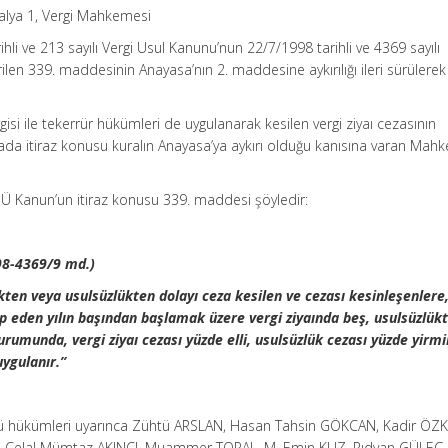
lya 1, Vergi Mahkemesi
li ve 213 sayılı Vergi Usul Kanunu’nun 22/7/1998 tarihli ve 4369 sayılı
len 339. maddesinin Anayasa’nın 2. maddesine aykırılığı ileri sürülerek 
isi ile tekerrür hükümleri de uygulanarak kesilen vergi ziyaı cezasının
avada itiraz konusu kuralın Anayasa’ya aykırı olduğu kanısına varan Mah
 Kanun’un itiraz konusu 339. maddesi şöyledir:
98-4369/9 md.)
ten veya usulsüzlükten dolayı ceza kesilen ve cezası kesinleşenlere
ip eden yılın başından başlamak üzere vergi ziyaında beş, usulsüzlükte
urumunda, vergi ziyaı cezası yüzde elli, usulsüzlük cezası yüzde yirm
uygulanır.”
ü hükümleri uyarınca Zühtü ARSLAN, Hasan Tahsin GÖKCAN, Kadir ÖZK
N, Celal Mümtaz AKINCI, Muammer TOPAL, M. Emin KUZ, Rıdvan GÜLEÇ,