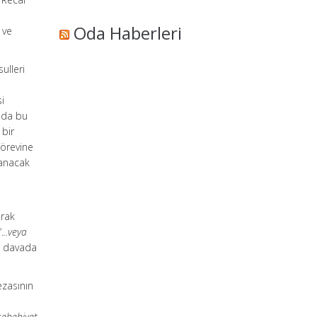
n
Oda Haberleri
 ve
ulleri
i
unda bu
 bir
örevine
lanacak
arak
.
..veya
an davada
ezasının
sebebiyet