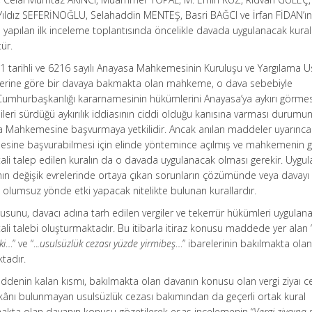
Yıldız SEFERİNOĞLU, Selahaddin MENTEŞ, Basri BAĞCI ve İrfan FİDAN’ı
de yapılan ilk inceleme toplantısında öncelikle davada uygulanacak kural
ür.
11 tarihli ve 6216 sayılı Anayasa Mahkemesinin Kuruluşu ve Yargılama Us
erine göre bir davaya bakmakta olan mahkeme, o dava sebebiyle
Cumhurbaşkanlığı kararnamesinin hükümlerini Anayasa’ya aykırı görmes
n ileri sürdüğü aykırılık iddiasının ciddi olduğu kanısına varması durum
asa Mahkemesine başvurmaya yetkilidir. Ancak anılan maddeler uyarınca
ne başvurabilmesi için elinde yöntemince açılmış ve mahkemenin g
tali talep edilen kuralın da o davada uygulanacak olması gerekir. Uygu
nın değişik evrelerinde ortaya çıkan sorunların çözümünde veya davayı
lumsuz yönde etki yapacak nitelikte bulunan kurallardır.
sunu, davacı adına tarh edilen vergiler ve tekerrür hükümleri uygulan
ptali talebi oluşturmaktadır. Bu itibarla itiraz konusu maddede yer alan “
ki
…” ve “..
.usulsüzlük cezası yüzde yirmibeş
…” ibarelerinin bakılmakta ol
tadır.
ddenin kalan kısmı, bakılmakta olan davanın konusu olan vergi ziyaı c
ânı bulunmayan usulsüzlük cezası bakımından da geçerli ortak kural
ılmakta olan davanın konusu gözetilerek esas incelemenin “
Vergi ziyaına 