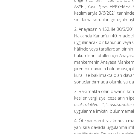
AKYEL, Yusuf Şevki HAKYEMEZ, 
katılımlarıyla 3/6/2021 tarihin
sınırlama sorunları görüşülmüşt
2. Anayasa’nın 152. ile 30/3/20
Hakkında Kanun’un 40. maddel
uygulanacak bir kanunun veya 
hâlinde veya taraflardan birini
hükümlerin iptalleri için Anay
mahkemenin Anayasa Mahkemesi
giren bir davanın bulunması, ip
kural ise bakılmakta olan dava
sonuçlandırmada olumlu ya da o
3. Bakılmakta olan davanın konu
kesilen vergi ziyaı cezalarının i
usulsüzlükten
… ”, “..
.usulsüzlükte i
uygulanma imkânı bulunmamak
4. Öte yandan itiraz konusu ma
yanı sıra davada uygulanma imk
niteliğindedir. Dolayısıyla bak