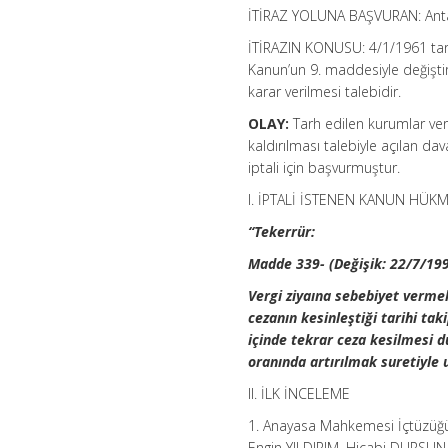
İTİRAZ YOLUNA BAŞVURAN: Anta
İTİRAZIN KONUSU: 4/1/1961 tarih
Kanun’un 9. maddesiyle değiştiri
karar verilmesi talebidir.
OLAY:
Tarh edilen kurumlar verg
kaldırılması talebiyle açılan d
iptali için başvurmuştur.
I. İPTALİ İSTENEN KANUN HÜKMÜ
“Tekerrür:
Madde 339- (Değişik: 22/7/19
Vergi ziyaına sebebiyet vermek
cezanın kesinleştiği tarihi tak
içinde tekrar ceza kesilmesi d
oranında artırılmak suretiyle 
II. İLK İNCELEME
1. Anayasa Mahkemesi İçtüzüğ
Engin YILDIRIM, Hicabi DURSU