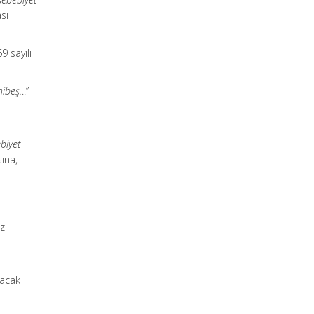
ası
9 sayılı
mibeş.
..”
biyet
sına,
az
nacak