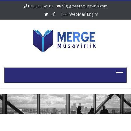
0212 222 45 63
bilgi@mergemusavirlik.com
|
WebMail Erişim