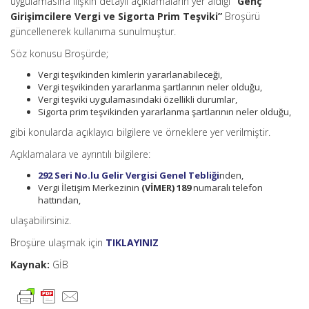
uygulamasına ilişkin detaylı açıklamaların yer aldığı
“Genç
Girişimcilere Vergi ve Sigorta Prim Teşviki”
Broşürü
güncellenerek kullanıma sunulmuştur.
Söz konusu Broşürde;
Vergi teşvikinden kimlerin yararlanabileceği,
Vergi teşvikinden yararlanma şartlarının neler olduğu,
Vergi teşviki uygulamasındaki özellikli durumlar,
Sigorta prim teşvikinden yararlanma şartlarının neler olduğu,
gibi konularda açıklayıcı bilgilere ve örneklere yer verilmiştir.
Açıklamalara ve ayrıntılı bilgilere:
292 Seri No.lu Gelir Vergisi Genel Tebliği
nden,
Vergi İletişim Merkezinin
(VİMER) 189
numaralı telefon
hattından,
ulaşabilirsiniz.
Broşüre ulaşmak için
TIKLAYINIZ
Kaynak:
GİB