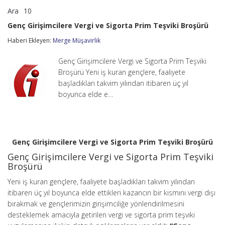
Ara
10
Genç
yorumlar kapalı
Girişimcilere
Genç Girişimcilere Vergi ve Sigorta Prim Teşviki Broşürü
Vergi
ve
Haberi Ekleyen:
Merge Müşavirlik
Sigorta
Prim
Genç Girişimcilere Vergi ve Sigorta Prim Teşviki
Teşviki
Broşürü
Broşürü Yeni iş kuran gençlere, faaliyete
için
başladıkları takvim yılından itibaren üç yıl
boyunca elde e…
Genç Girişimcilere Vergi ve Sigorta Prim Teşviki Broşürü
Genç Girişimcilere Vergi ve Sigorta Prim Teşviki
Broşürü
Yeni iş kuran gençlere, faaliyete başladıkları takvim yılından
itibaren üç yıl boyunca elde ettikleri kazancın bir kısmını vergi dışı
bırakmak ve gençlerimizin girişimciliğe yönlendirilmesini
desteklemek amacıyla getirilen vergi ve sigorta prim teşviki