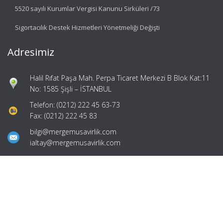
5520 sayılı Kurumlar Vergisi Kanunu Sirküleri /73
Sigortacılık Destek Hizmetleri Yönetmeliği Değişti
Adresimiz
Halil Rıfat Paşa Mah. Perpa Ticaret Merkezi B Blok Kat:11
No: 1585 Şişli – İSTANBUL
Telefon: (0212) 222 45 63-73
Fax: (0212) 222 45 83
bilgi@mergemusavirlik.com
ialtay@mergemusavirlik.com
Hızlı Menü
Ana Sayfa
Hakkımızda
Hizmetlerimiz
Güncel Mevzuat