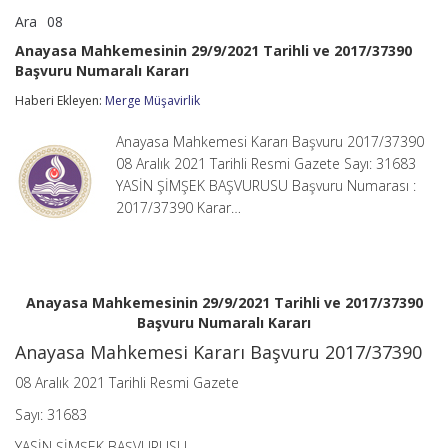
Ara
08
Anayasa
yorumlar kapalı
Mahkemesinin
Anayasa Mahkemesinin 29/9/2021 Tarihli ve 2017/37390
29/9/2021
Başvuru Numaralı Kararı
Tarihli
ve
Haberi Ekleyen:
Merge Müşavirlik
2017/37390
Başvuru
Numaralı
Anayasa Mahkemesi Kararı Başvuru 2017/37390
Kararı
08 Aralık 2021 Tarihli Resmi Gazete Sayı: 31683
için
YASİN ŞİMŞEK BAŞVURUSU Başvuru Numarası :
2017/37390 Karar…
Anayasa Mahkemesinin 29/9/2021 Tarihli ve 2017/37390
Başvuru Numaralı Kararı
Anayasa Mahkemesi Kararı Başvuru 2017/37390
08 Aralık 2021 Tarihli Resmi Gazete
Sayı: 31683
YASİN ŞİMŞEK BAŞVURUSU