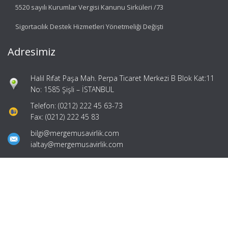
5520 sayılı Kurumlar Vergisi Kanunu Sirküleri /73
Sigortacılık Destek Hizmetleri Yönetmeliği Değişti
Adresimiz
Halil Rıfat Paşa Mah. Perpa Ticaret Merkezi B Blok Kat:11
No: 1585 Şişli – İSTANBUL
Telefon: (0212) 222 45 63-73
Fax: (0212) 222 45 83
bilgi@mergemusavirlik.com
ialtay@mergemusavirlik.com
Hızlı Menü
Ana Sayfa
Hakkımızda
Hizmetlerimiz
Güncel Mevzuat