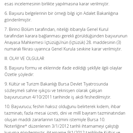
esas incelemesinin birlikte yapılmasına karar verilmiştir.
6. Başvuru belgelerinin bir örneği bilgi için Adalet Bakanlığına
gönderilmiştir.
7. Birinci Bölüm tarafından, niteliği itibarıyla Genel Kurul
tarafından karara bağlanması gerekli görüldüğünden başvurunun
Anayasa Mahkemesi İçtüzüğü’nün (İçtüzük) 28. maddesinin (3)
numaralı fıkrası uyarınca Genel Kurula sevkine karar verilmiştir.
III. OLAY VE OLGULAR
8. Başvuru formu ve eklerinde ifade edildiği şeklîyle ilgili olaylar
Özetle şöyledir:
9. Kültür ve Turizm Bakanlığı Bursa Devlet Tiyatrosunda
sözleşmeli sahne ışıkçısı ve teknisyen olarak çalışan
başvurucunun 4/10/2011 tarihinde iş akdi feshedilmiştir.
10. Başvurucu; feshin haksız olduğunu belirterek kıdem, ihbar
tazminatı, fazla mesai ücreti, dini ve millî bayram tazminatından
oluşan maddi zararlarının tazmini istemiyle Bursa 10.
Noterliğine* düzenlenen 3/1/2012 tarihli ihtarnameyi çalıştığı
kuruma göndermiştir, ihtarname 9/1/2012 tarihînde Kültür ve