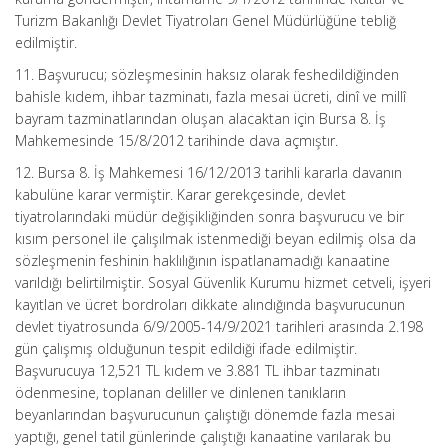
Turizm Bakanlığı Devlet Tiyatroları Genel Müdürlüğüne tebliğ
edilmiştir.
11. Başvurucu; sözleşmesinin haksız olarak feshedildiğinden
bahisle kıdem, ihbar tazminatı, fazla mesai ücreti, dinî ve millî
bayram tazminatlarından oluşan alacaktan için Bursa 8. İş
Mahkemesinde 15/8/2012 tarihinde dava açmıştır.
12. Bursa 8. İş Mahkemesi 16/12/2013 tarihli kararla davanın
kabulüne karar vermiştir. Karar gerekçesinde, devlet
tiyatrolarındaki müdür değişikliğinden sonra başvurucu ve bir
kısım personel ile çalışılmak istenmediği beyan edilmiş olsa da
sözleşmenin feshinin haklılığının ispatlanamadığı kanaatine
varıldığı belirtilmiştir. Sosyal Güvenlik Kurumu hizmet cetveli, işyeri
kayıtlan ve ücret bordroları dikkate alındığında başvurucunun
devlet tiyatrosunda 6/9/2005-14/9/2021 tarihleri arasında 2.198
gün çalışmış olduğunun tespit edildiği ifade edilmiştir.
Başvurucuya 12,521 TL kıdem ve 3.881 TL ihbar tazminatı
ödenmesine, toplanan deliller ve dinlenen tanıkların
beyanlarından başvurucunun çalıştığı dönemde fazla mesai
yaptığı, genel tatil günlerinde çalıştığı kanaatine varılarak bu