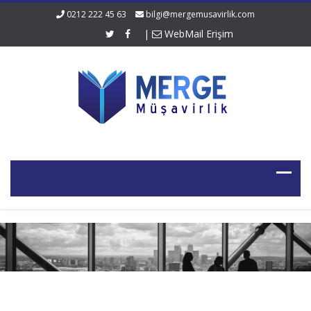
0212 222 45 63
bilgi@mergemusavirlik.com
|
WebMail Erişim