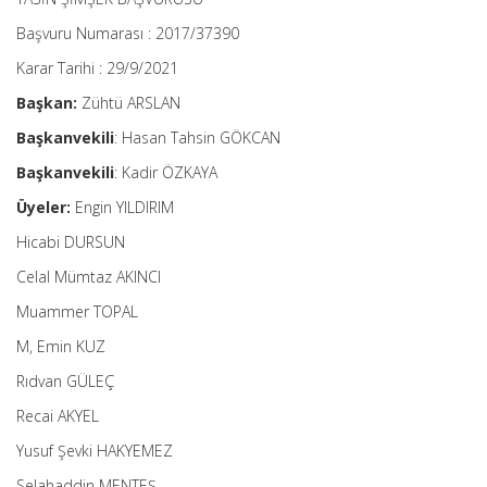
Başvuru Numarası : 2017/37390
Karar Tarihi : 29/9/2021
Başkan:
Zühtü ARSLAN
Başkanvekili
: Hasan Tahsin GÖKCAN
Başkanvekili
: Kadir ÖZKAYA
Üyeler:
Engin YILDIRIM
Hicabi DURSUN
Celal Mümtaz AKINCI
Muammer TOPAL
M, Emin KUZ
Rıdvan GÜLEÇ
Recai AKYEL
Yusuf Şevki HAKYEMEZ
Selahaddin MENTEŞ