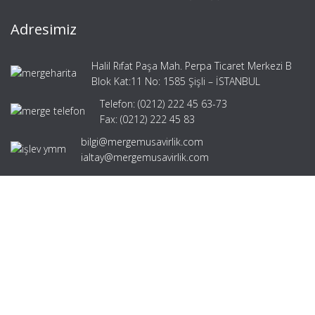
Adresimiz
Halil Rıfat Paşa Mah. Perpa Ticaret Merkezi B
Blok Kat:11 No: 1585 Şişli – İSTANBUL
Telefon: (0212) 222 45 63-73
Fax: (0212) 222 45 83
bilgi@mergemusavirlik.com
ialtay@mergemusavirlik.com
Hızlı Menü
Ana Sayfa
Hakkımızda
Hizmetlerimiz
Güncel Mevzuat
İletişim