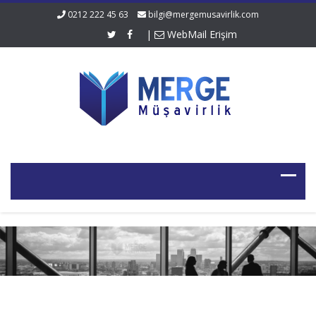
0212 222 45 63
bilgi@mergemusavirlik.com
|
WebMail Erişim