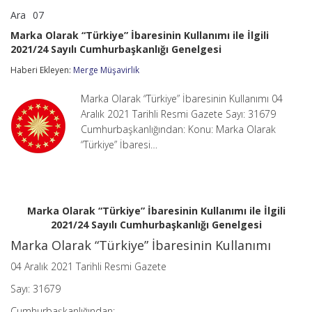
Ara
07
Marka
yorumlar kapalı
Olarak
Marka Olarak “Türkiye” İbaresinin Kullanımı ile İlgili
“Türkiye”
2021/24 Sayılı Cumhurbaşkanlığı Genelgesi
İbaresinin
Kullanımı
Haberi Ekleyen:
Merge Müşavirlik
ile
İlgili
2021/24
Marka Olarak “Türkiye” İbaresinin Kullanımı 04
Sayılı
Aralık 2021 Tarihli Resmi Gazete Sayı: 31679
Cumhurbaşkanlığı
Cumhurbaşkanlığından: Konu: Marka Olarak
Genelgesi
“Türkiye” İbaresi…
için
Marka Olarak “Türkiye” İbaresinin Kullanımı ile İlgili
2021/24 Sayılı Cumhurbaşkanlığı Genelgesi
Marka Olarak “Türkiye” İbaresinin Kullanımı
04 Aralık 2021 Tarihli Resmi Gazete
Sayı: 31679
Cumhurbaşkanlığından: