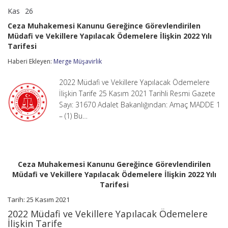
Kas
26
Ceza
yorumlar kapalı
Muhakemesi
Ceza Muhakemesi Kanunu Gereğince Görevlendirilen
Kanunu
Müdafi ve Vekillere Yapılacak Ödemelere İlişkin 2022 Yılı
Gereğince
Tarifesi
Görevlendirilen
Müdafi
Haberi Ekleyen:
Merge Müşavirlik
ve
Vekillere
Yapılacak
2022 Müdafi ve Vekillere Yapılacak Ödemelere
Ödemelere
İlişkin Tarife 25 Kasım 2021 Tarihli Resmi Gazete
İlişkin
Sayı: 31670 Adalet Bakanlığından: Amaç MADDE 1
2022
Yılı
– (1) Bu…
Tarifesi
için
Ceza Muhakemesi Kanunu Gereğince Görevlendirilen
Müdafi ve Vekillere Yapılacak Ödemelere İlişkin 2022 Yılı
Tarifesi
Tarih: 25 Kasım 2021
2022 Müdafi ve Vekillere Yapılacak Ödemelere
İlişkin Tarife