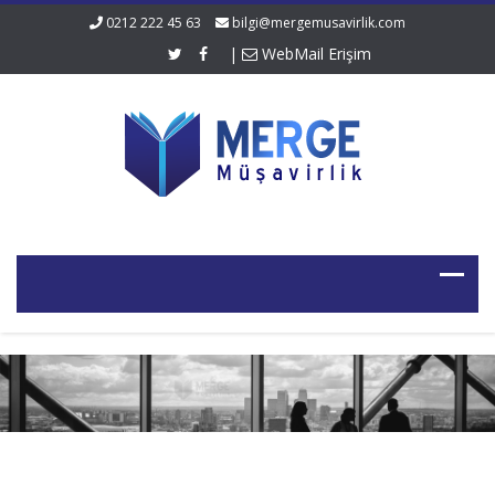
0212 222 45 63
bilgi@mergemusavirlik.com
|
WebMail Erişim