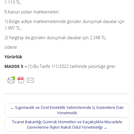
1.113 TL,
f) Kanun yolları mahkemeleri:
1) Bölge adliye mahkemelerinde görülen duruşmalı davalar için
1.997 TL,
2) Yargıtay da görülen duruşmalı davalar için 2.248 TL,
ödenir.
Yürürlük
MADDE 5 –
(1) Bu Tarife 1/1/2022 tarihinde yürürlüğe girer.
Post
←
Sigortacılık ve Özel Emeklilik Sektörlerinde İç Sistemlere Dair
navigation
Yönetmelik
Ticaret Bakanlığı Gümrük Hizmetleri ve Kaçakçılıkla Mücadele
Görevlerine İlişkin Nakdi Ödül Yönetmeliği
→