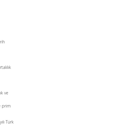
rih
alılık
ık ve
e prim
ılı Türk