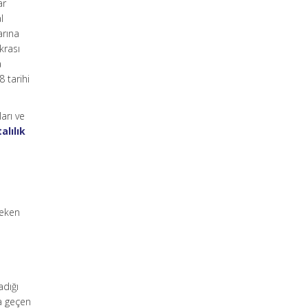
ar
l
arına
krası
a
 tarihi
arı ve
alılık
reken
adığı
da geçen