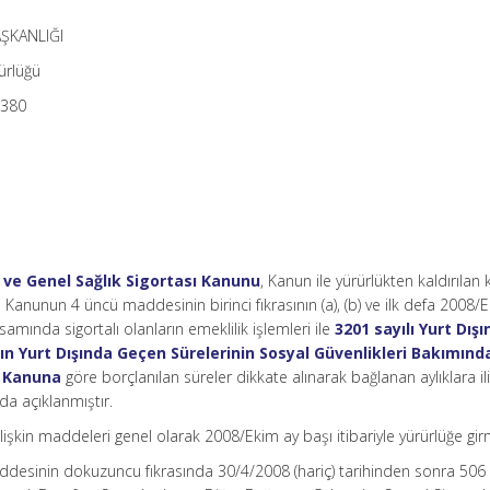
ŞKANLIĞI
ürlüğü
0380
r ve Genel Sağlık Sigortası Kanunu
, Kanun ile yürürlükten kaldırılan
en Kanunun 4 üncü maddesinin birinci fıkrasının (a), (b) ve ilk defa 2008/
amında sigortalı olanların emeklilik işlemleri ile
3201 sayılı Yurt Dış
n Yurt Dışında Geçen Sürelerinin Sosyal Güvenlikleri Bakımınd
a Kanuna
göre borçlanılan süreler dikkate alınarak bağlanan aylıklara il
da açıklanmıştır.
işkin maddeleri genel olarak 2008/Ekim ay başı itibariyle yürürlüğe girm
ddesinin dokuzuncu fıkrasında 30/4/2008 (hariç) tarihinden sonra 506 s