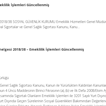
klilik İşlemleri Güncellenmiş
 2018/38 SOSYAL GÜVENLİK KURUMU Emeklilik Hizmetleri Genel Müdür
yal Sigortalar ve Genel Sağlık Sigortası Kanunu, Kanu…
elgesi 2018/38 – Emeklilik İşlemleri Güncellenmiş
ürlüğü
Genel Sağlık Sigortası Kanunu, Kanun ile Yürürlükten Kaldırılan Kanunlar v
n 4 Üncü Maddesinin Birinci Fıkrasının (a), (b) ve İlk Defa 2008/Ekim A
amında Sigortalı Olanların Emeklilik İşlemleri ile 3201 Sayılı Yurt Dışın
urt Dışında Geçen Sürelerinin Sosyal Güvenlikleri Bakımından Değerlend