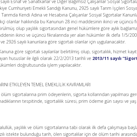
sayılı Esnaf ve Sanatkarlar ve Diğer Bağımsız Çalışanlar Sosyal Sigortal
iye Cumhuriyeti Emekli Sandığı Kanunu, 2925 sayılı Tarım İşçileri Sosya
ı Tarımda Kendi Adına ve Hesabına Çalışanlar Sosyal Sigortalar Kanunl
irakçi olanlar hakkında bu Kanunun 28 inci maddesinin ikinci ve üçüncü fı
rülmüş olup yaşlılık sigortasından genel hükümlere göre aylık bağlam
ddenin ikinci ve üçüncü fıkralarında yer alan hükümler ilk defa 1/5/2008
ve 2926 sayılı kanunlara göre sigortalı olanlar için uygulanacaktır.
a göre sigortalı sayılanlar belirtilmiş olup, sigortalılık, hizmet kayıtl
an hususlar ile ilgili olarak 22/2/2013 tarihli ve
2013/11 sayılı “Sigort
kümleri doğrultusunda işlem yapılacaktır.
RINI ETKİLEYEN TEMEL EMEKLİLİK KAVRAMLARI
ve ölüm sigortalarına prim ödeyenlerin, sigorta kollarından yapılması ge
ıklarının tespitinde, sigortalılık süresi, prim ödeme gün sayısı ve yaş
malullük, yaşlılık ve ölüm sigortalarına tabi olarak ilk defa çalışmaya başl
azılı istekte bulunduğu tarih, ölen sigortalılar için de ölüm tarihi arasın