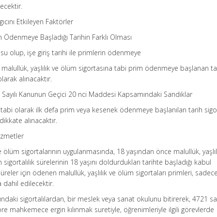
ecektir.
gıcını Etkileyen Faktörler
erin Ödenmeye Başladığı Tarihin Farklı Olması
nusu olup, işe giriş tarihi ile primlerin ödenmeye
defa malullük, yaşlılık ve ölüm sigortasına tabi prim ödenmeye başlanan ta
olarak alınacaktır.
6 Sayılı Kanunun Geçici 20 nci Maddesi Kapsamındaki Sandıklar
abi olarak ilk defa prim veya kesenek ödenmeye başlanılan tarih sigort
dikkate alınacaktır.
izmetler
ve ölüm sigortalarının uygulanmasında, 18 yaşından önce malullük, yaşlıl
 sigortalılık sürelerinin 18 yaşını doldurdukları tarihte başladığı kabul
süreler için ödenen malullük, yaşlılık ve ölüm sigortaları primleri, sadec
dahil edilecektir.
ndaki sigortalılardan, bir meslek veya sanat okulunu bitirerek, 4721 say
 mahkemece ergin kılınmak suretiyle, öğrenimleriyle ilgili görevlerde