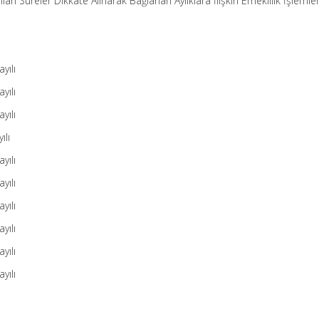
n Süreler Dikkate Alınarak Bağlanan Aylıklara İlişkin Emeklilik İşlemler
yılı
yılı
yılı
ılı
yılı
yılı
yılı
yılı
yılı
yılı