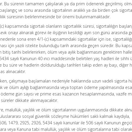
ır. Bu sürenin tamamen çalışılarak ya da prim ödenerek geçirilmiş olm
başlangıç ve sonu arasında sigortalının aralıklı ya da birden çok sigortal
talılık süresinin belirlenmesinde bir önemi bulunmamaktadır.
-(c) kapsamında sigortalı olanların sigortalılık süresi, sigortalılığın başlan
vk onayı alınarak görevi ile ilişiğinin kesildiği ayın son günü arasında 
r nedenle sona eren 4/1-(c) kapsamındaki sigortalılar için ise, sigortalılığ
nması için yazılı istekte bulunduğu tarih arasında geçen süredir. Bu ka
inin bitiş tarihi belirlenirken, ölüm veya aylık bağlanmasını gerektiren hall
h, 5434 sayılı Kanunun 40 ıncı maddesinde belirtilen yaş hadleri ile sıhhi i
e bu süre ve hadlerin doldurulduğu tarihleri takip eden ay başı, diğer 
sas alınacaktır.
 iken, çalışmaya başlamaları nedeniyle haklarında uzun vadeli sigorta 
şlılık ve ölüm aylığı bağlanmasında veya toptan ödeme yapılmasında es
rim ödeme gün sayısı ve prime esas kazancın hesaplanmasında, vazife m
i süreler dikkate alınmayacaktır.
 malullük, yaşlılık ve ölüm sigortalarının uygulanmasında dikkate alı
ı; uluslararası sosyal güvenlik sözleşme hükümleri saklı kalmak kaydıyla,
506, 1479, 2925, 2926, 5434 sayılı kanunlar ile 506 sayılı Kanunun geçic
 veya Kanuna tabi malullük, yaşlılık ve ölüm sigortalarına tabi olarak