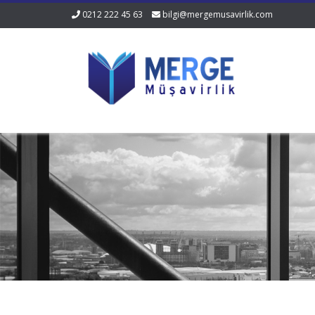
0212 222 45 63
bilgi@mergemusavirlik.com