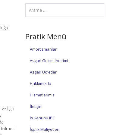
lüğü
Pratik Menü
Amortismanlar
Asgari Geçim İndirimi
Asgari Ücretler
Hakkımızda
Hizmetlerimiz
İletişim
e İlgili
y
İş Kanunu IPC
da
irilmesi
İşçilik Maliyetleri