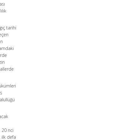
ası
ılık
gıç tarihi
geçen
ın
psamdaki
erde
zin
hallerde
hükümleri
as
alullüğü
nacak
i 20 nci
 ilk defa