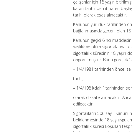
çalışanlar için 18 yaşın bitiri
kararı tarihinden itibaren başlay
tarihi olarak esas alınacaktır.
Kanunun yürürlük tarihinden önce s
bağlanmasında geçerli olan 18 
Kanunun geçici 6 ncı maddesinin
yaşlılık ve ölüm sigortalarına t
sigortalılık süresinin 18 yaşın
öngörülmüştür. Buna göre, 4/1-(a)
– 1/4/1981 tarihinden önce ise y
tarihi,
– 1/4/1981(dahil) tarihinden so
olarak dikkate alınacaktır. Anc
edilecektir.
Sigortalıların 506 sayılı Kanun
belirlenmesinde 18 yaş uygulama
sigortalılık süresi koşulları tes