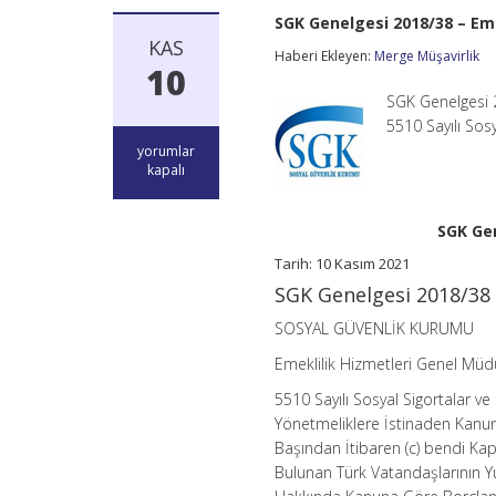
SGK Genelgesi 2018/38 – Eme
KAS
Haberi Ekleyen:
Merge Müşavirlik
10
SGK Genelgesi
5510 Sayılı Sos
SGK
yorumlar
Genelgesi
kapalı
2018/38
–
Emeklilik
SGK Gen
İşlemleri
Güncellenmiş
Tarih: 10 Kasım 2021
için
SGK Genelgesi 2018/38
SOSYAL GÜVENLİK KURUMU
Emeklilik Hizmetleri Genel Müd
5510 Sayılı Sosyal Sigortalar ve 
Yönetmeliklere İstinaden Kanunu
Başından İtibaren (c) bendi Kaps
Bulunan Türk Vatandaşlarının Y