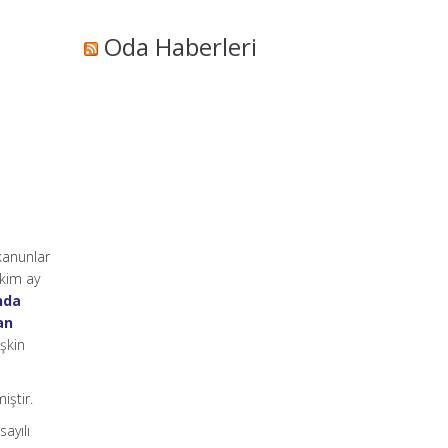
Oda Haberleri
 kanunlar
Ekim ay
ında
an
işkin
iştir.
ayılı