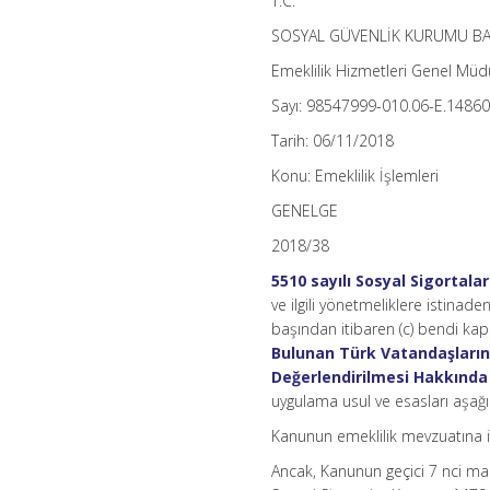
T.C.
SOSYAL GÜVENLİK KURUMU BA
Emeklilik Hizmetleri Genel Müd
Sayı: 98547999-010.06-E.1486
Tarih: 06/11/2018
Konu: Emeklilik İşlemleri
GENELGE
2018/38
5510 sayılı Sosyal Sigortala
ve ilgili yönetmeliklere istinad
başından itibaren (c) bendi kaps
Bulunan Türk Vatandaşlarını
Değerlendirilmesi Hakkınd
uygulama usul ve esasları aşağı
Kanunun emeklilik mevzuatına il
Ancak, Kanunun geçici 7 nci ma