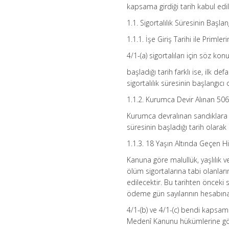
kapsama girdiği tarih kabul edil
1.1. Sigortalılık Süresinin Başlan
1.1.1. İşe Giriş Tarihi ile Priml
4/1-(a) sigortalıları için söz ko
başladığı tarih farklı ise, ilk 
sigortalılık süresinin başlangıcı 
1.1.2. Kurumca Devir Alınan 50
Kurumca devralınan sandıklara t
süresinin başladığı tarih olarak 
1.1.3. 18 Yaşın Altında Geçen H
Kanuna göre malullük, yaşlılık 
ölüm sigortalarına tabi olanların
edilecektir. Bu tarihten önceki 
ödeme gün sayılarının hesabına 
4/1-(b) ve 4/1-(c) bendi kapsamı
Medenî Kanunu hükümlerine göre