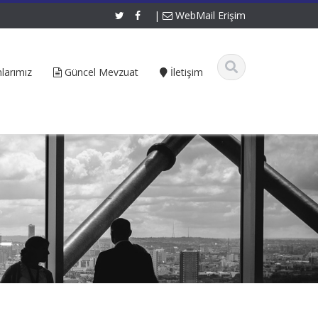
|
WebMail Erişim
larımız
Güncel Mevzuat
İletişim