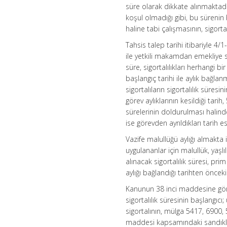
süre olarak dikkate alınmaktad
koşul olmadığı gibi, bu sürenin 
haline tabi çalışmasının, sigor
Tahsis talep tarihi itibariyle 4/1
ile yetkili makamdan emekliye se
süre, sigortalılıkları herhangi bi
başlangıç tarihi ile aylık bağla
sigortalıların sigortalılık süres
görev aylıklarının kesildiği tari
sürelerinin doldurulması halind
ise görevden ayrıldıkları tarih e
Vazife malullüğü aylığı almakta
uygulananlar için malullük, ya
alınacak sigortalılık süresi, p
aylığı bağlandığı tarihten öncek
Kanunun 38 inci maddesine göre,
sigortalılık süresinin başlangıc
sigortalının, mülga 5417, 6900, 
maddesi kapsamındaki sandıklara