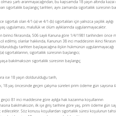
lmiş olması şartı aranmayacağından, bu kapsamda 18 yaşın altında kazai 
an sigortalılık başlangıç tarihleri, aynı zamanda sigortalılık süresinin b
igortalı olan 4/1-(a) ve 4/1-(b) sigortalıları için yalnızca yaşlılık aylığı
yaş uygulaması, malullük ve ölüm aylıklarında uygulanmayacaktır.
 birinci fıkrasında, 506 sayılı Kanuna göre 1/4/1981 tarihinden önce m
escil edilmiş olanlar hakkında, Kanunun 38 inci maddesinin ikinci fıkrası
 doldurulduğu tarihten başlayacağına ilişkin hükmünün uygulanmayacağı
 sigortalılarının, sigortalılık süresinin başlangıcı;
aşa bakılmaksızın sigortalılık süresinin başlangıç
nra ise 18 yaşın doldurulduğu tarih,
ak, 18 yaş öncesinde geçen çalışma süreleri prim ödeme gün sayısına i
un geçici 81 inci maddesine göre aylığa hak kazanma koşullarının
sına bakılmaksızın, ilk işe giriş tarihine göre yaş, prim ödeme gün say
pit edilecektir. Söz konusu koşullardan sigortalılık süresi koşulunun tahs