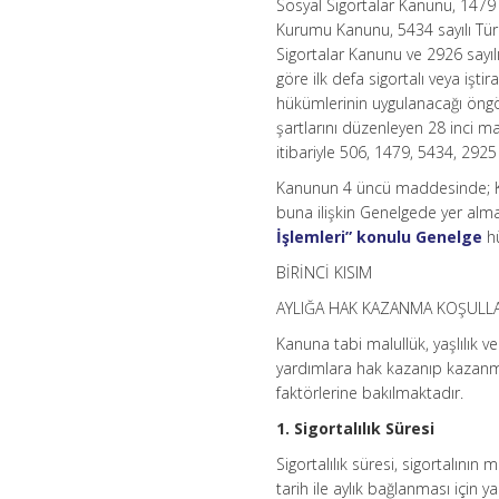
Sosyal Sigortalar Kanunu, 1479 
Kurumu Kanunu, 5434 sayılı Türk
Sigortalar Kanunu ve 2926 sayıl
göre ilk defa sigortalı veya işt
hükümlerinin uygulanacağı öngö
şartlarını düzenleyen 28 inci ma
itibariyle 506, 1479, 5434, 2925 
Kanunun 4 üncü maddesinde; Kanun
buna ilişkin Genelgede yer almay
İşlemleri” konulu Genelge
hü
BİRİNCİ KISIM
AYLIĞA HAK KAZANMA KOŞULLA
Kanuna tabi malullük, yaşlılık 
yardımlara hak kazanıp kazanmad
faktörlerine bakılmaktadır.
1. Sigortalılık Süresi
Sigortalılık süresi, sigortalının 
tarih ile aylık bağlanması için y