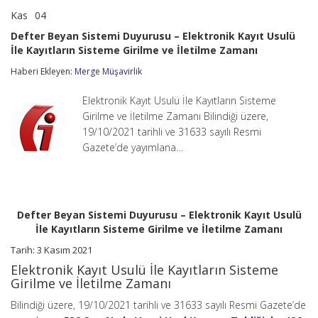
Kas
04
Defter
yorumlar kapalı
Beyan
Defter Beyan Sistemi Duyurusu – Elektronik Kayıt Usulü
Sistemi
İle Kayıtların Sisteme Girilme ve İletilme Zamanı
Duyurusu
–
Haberi Ekleyen:
Merge Müşavirlik
Elektronik
Kayıt
Usulü
Elektronik Kayıt Usulü İle Kayıtların Sisteme
İle
Girilme ve İletilme Zamanı Bilindiği üzere,
Kayıtların
19/10/2021 tarihli ve 31633 sayılı Resmi
Sisteme
Gazete’de yayımlana…
Girilme
ve
İletilme
Zamanı
için
Defter Beyan Sistemi Duyurusu – Elektronik Kayıt Usulü
İle Kayıtların Sisteme Girilme ve İletilme Zamanı
Tarih: 3 Kasım 2021
Elektronik Kayıt Usulü İle Kayıtların Sisteme
Girilme ve İletilme Zamanı
Bilindiği üzere, 19/10/2021 tarihli ve 31633 sayılı Resmi Gazete’de