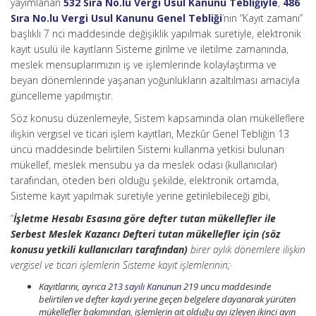
yayımlanan
532 Sıra No.lu Vergi Usul Kanunu Tebliğiyle
,
486
Sıra No.lu Vergi Usul Kanunu Genel Tebliği
’nin “Kayıt zamanı”
başlıklı 7 nci maddesinde değişiklik yapılmak suretiyle, elektronik
kayıt usulü ile kayıtların Sisteme girilme ve iletilme zamanında,
meslek mensuplarımızın iş ve işlemlerinde kolaylaştırma ve
beyan dönemlerinde yaşanan yoğunlukların azaltılması amacıyla
güncelleme yapılmıştır.
Söz konusu düzenlemeyle, Sistem kapsamında olan mükelleflere
ilişkin vergisel ve ticari işlem kayıtları, Mezkûr Genel Tebliğin 13
üncü maddesinde belirtilen Sistemi kullanma yetkisi bulunan
mükellef, meslek mensubu ya da meslek odası (kullanıcılar)
tarafından, öteden beri olduğu şekilde, elektronik ortamda,
Sisteme kayıt yapılmak suretiyle yerine getirilebileceği gibi,
“
İşletme Hesabı Esasına göre defter tutan mükellefler ile
Serbest Meslek Kazancı Defteri tutan mükellefler için (söz
konusu yetkili kullanıcıları tarafından)
birer aylık dönemlere ilişkin
vergisel ve ticari işlemlerin Sisteme kayıt işlemlerinin;·
Kayıtlarını, ayrıca
213 sayılı Kanunun
219 uncu maddesinde
belirtilen ve defter kaydı yerine geçen belgelere dayanarak yürüten
mükellefler bakımından, işlemlerin ait olduğu ayı izleyen ikinci ayın