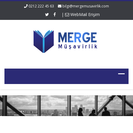
0212 222 45 63
bilgi@mergemusavirlik.com
|
WebMail Erişim