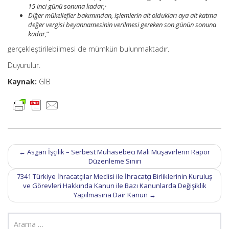
15 inci günü sonuna kadar,·
Diğer mükellefler bakımından, işlemlerin ait oldukları aya ait katma
değer vergisi beyannamesinin verilmesi gereken son günün sonuna
kadar,
”
gerçekleştirilebilmesi de mümkün bulunmaktadır. ​​​​​​​
Duyurulur.
Kaynak:
GİB
Post
←
Asgari İşçilik – Serbest Muhasebeci Mali Müşavirlerin Rapor
navigation
Düzenleme Sınırı
7341 Türkiye İhracatçılar Meclisi ile İhracatçı Birliklerinin Kuruluş
ve Görevleri Hakkında Kanun ile Bazı Kanunlarda Değişiklik
Yapılmasına Dair Kanun
→