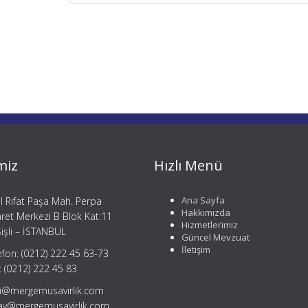
miz
Hızlı Menü
Ana Sayfa
il Rıfat Paşa Mah. Perpa
Hakkımızda
aret Merkezi B Blok Kat:11
Hizmetlerimiz
işli – İSTANBUL
Güncel Mevzuat
İletişim
efon: (0212) 222 45 63-73
: (0212) 222 45 83
gi@mergemusavirlik.com
tay@mergemusavirlik.com