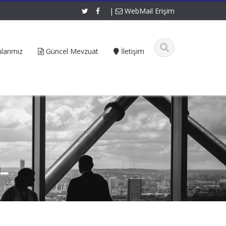
|
WebMail Erişim
larımız
Güncel Mevzuat
İletişim