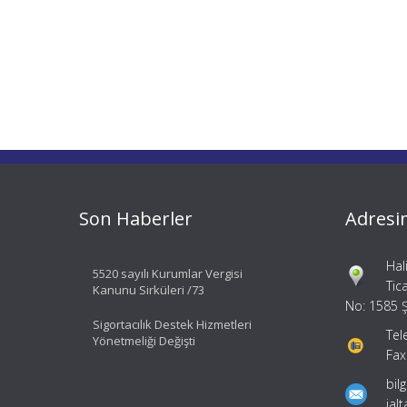
Son Haberler
Adresi
Hal
5520 sayılı Kurumlar Vergisi
Tic
Kanunu Sirküleri /73
No: 1585 Ş
Sigortacılık Destek Hizmetleri
Tel
Yönetmeliği Değişti
Fax
bil
ial