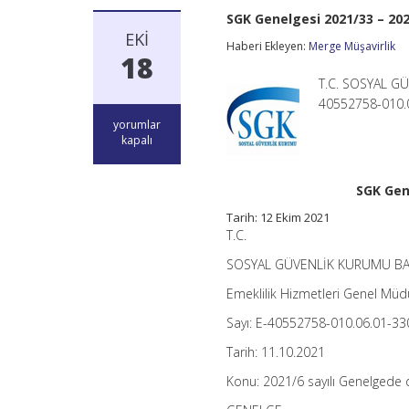
SGK Genelgesi 2021/33 – 202
EKI
Haberi Ekleyen:
Merge Müşavirlik
18
T.C. SOSYAL GÜ
40552758-010.0
SGK
yorumlar
Genelgesi
kapalı
2021/33
–
2021/6
SGK Gene
sayılı
Genelgede
Tarih: 12 Ekim 2021
değişiklik
T.C.
için
SOSYAL GÜVENLİK KURUMU BA
Emeklilik Hizmetleri Genel Müd
Sayı: E-40552758-010.06.01-3
Tarih: 11.10.2021
Konu: 2021/6 sayılı Genelgede d