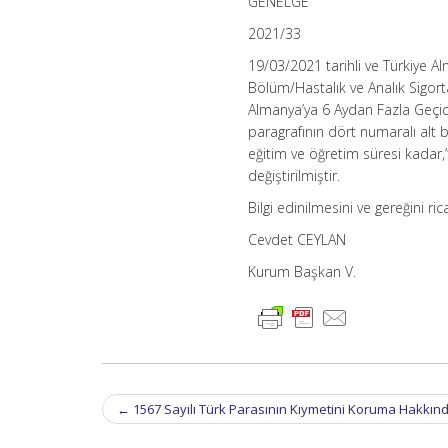
GENELGE
2021/33
19/03/2021 tarihli ve Türkiye 
Bölüm/Hastalık ve Analık Sigorta
Almanya’ya 6 Aydan Fazla Geçici 
paragrafının dört numaralı alt 
eğitim ve öğretim süresi kadar,
değiştirilmiştir.
Bilgi edinilmesini ve gereğini ri
Cevdet CEYLAN
Kurum Başkan V.
Post
←
1567 Sayılı Türk Parasının Kıymetini Koruma Hakkın
navigation