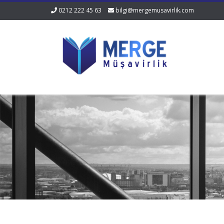
0212 222 45 63
bilgi@mergemusavirlik.com