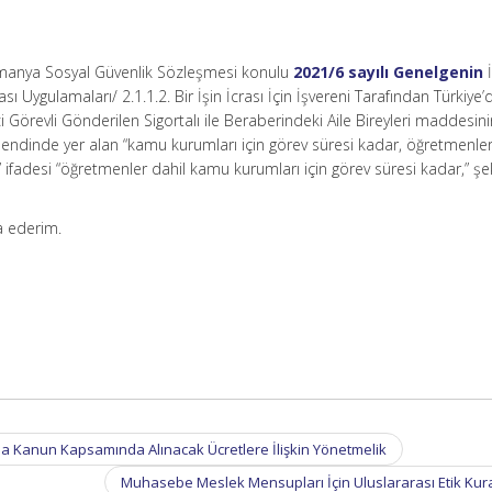
Almanya Sosyal Güvenlik Sözleşmesi konulu
2021/6 sayılı Genelgenin
İ
sı Uygulamaları/ 2.1.1.2. Bir İşin İcrası İçin İşvereni Tarafından Türkiye
Görevli Gönderilen Sigortalı ile Beraberindeki Aile Bireyleri maddesinin
bendinde yer alan “kamu kurumları için görev süresi kadar, öğretmenler
” ifadesi “öğretmenler dahil kamu kurumları için görev süresi kadar,” şe
ca ederim.
da Kanun Kapsamında Alınacak Ücretlere İlişkin Yönetmelik
Muhasebe Meslek Mensupları İçin Uluslararası Etik Kur