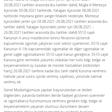
26.08.2021 tarihleri arasında (bu tarihler dahil), Muğla ili Menteşe
ilçesinde 03.08.2021 tarihinde, Yatağan ilçesinde 06.08.2021
tarihinde meydana gelen yangın felaketi nedeniyle, Menteşe
ilçesindeki yerler için 03.08.2021-26.08.2021 tarihleri arasında (bu
tarihler dahil), Yatağan ilçesindeki yerler için 06.08.2021 –
26.08.2021 tarihleri arasında (bu tarihler dahil) 5510 sayılı
Kanunun 4 üncü maddesinin birinci fıkrasının (a) bendi
kapsamında sigortalı çalıştıran özel sektör işyerlerinin, 5510 sayılı
Kanunun 4-1/b kapsamındaki sigortalılar ile diğer sigortalılar ve
genel sağlık sigortalılarının 5510 sayılı Kanun gereğince; 5510 sayılı
Kanuna göre vermekle yükümlü oldukları her türlü bilgi, belge ve
beyannamelerin (iş kazaları ile meslek hastalıkları bildirimleri
hariç) 26.08.2021 tarihine kadar (bu tarih dahil) Kuruma verilmesi
halinde yasal süresi içinde verilmiş sayılması, yönünde talimat
verilmiş idi.
Genel Müdürlüğümüze yapılan başvurulardan ve iletilen
bilgilerden; yukarıda belirtilen illerde faaliyet gösteren işverenler
ve sigortalılarca Kurumumuza verilmesi gereken bilgi, belge ve
beyannamelerin yaşanan olumsuz durumların devam
etmesinden dolayı hazırlanamadığı bu nedenle bunların