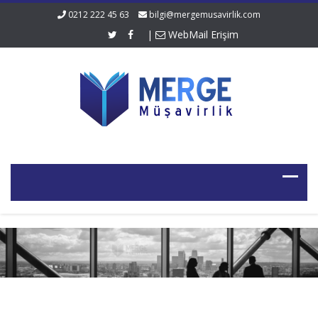
0212 222 45 63
bilgi@mergemusavirlik.com
|
WebMail Erişim