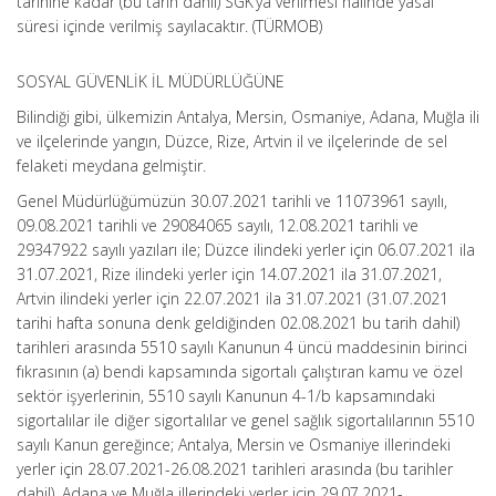
tarihine kadar (bu tarih dahil) SGK’ya verilmesi halinde yasal
süresi içinde verilmiş sayılacaktır. (TÜRMOB)
SOSYAL GÜVENLİK İL MÜDÜRLÜĞÜNE
Bilindiği gibi, ülkemizin Antalya, Mersin, Osmaniye, Adana, Muğla ili
ve ilçelerinde yangın, Düzce, Rize, Artvin il ve ilçelerinde de sel
felaketi meydana gelmiştir.
Genel Müdürlüğümüzün 30.07.2021 tarihli ve 11073961 sayılı,
09.08.2021 tarihli ve 29084065 sayılı, 12.08.2021 tarihli ve
29347922 sayılı yazıları ile; Düzce ilindeki yerler için 06.07.2021 ila
31.07.2021, Rize ilindeki yerler için 14.07.2021 ila 31.07.2021,
Artvin ilindeki yerler için 22.07.2021 ila 31.07.2021 (31.07.2021
tarihi hafta sonuna denk geldiğinden 02.08.2021 bu tarih dahil)
tarihleri arasında 5510 sayılı Kanunun 4 üncü maddesinin birinci
fıkrasının (a) bendi kapsamında sigortalı çalıştıran kamu ve özel
sektör işyerlerinin, 5510 sayılı Kanunun 4-1/b kapsamındaki
sigortalılar ile diğer sigortalılar ve genel sağlık sigortalılarının 5510
sayılı Kanun gereğince; Antalya, Mersin ve Osmaniye illerindeki
yerler için 28.07.2021-26.08.2021 tarihleri arasında (bu tarihler
dahil), Adana ve Muğla illerindeki yerler için 29.07.2021-