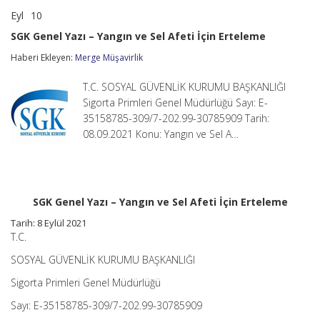
Eyl
10
SGK
yorumlar kapalı
Genel
SGK Genel Yazı – Yangın ve Sel Afeti İçin Erteleme
Yazı
–
Haberi Ekleyen:
Merge Müşavirlik
Yangın
ve
T.C. SOSYAL GÜVENLİK KURUMU BAŞKANLIĞI
Sel
Afeti
Sigorta Primleri Genel Müdürlüğü Sayı: E-
İçin
35158785-309/7-202.99-30785909 Tarih:
Erteleme
08.09.2021 Konu: Yangın ve Sel A…
için
SGK Genel Yazı – Yangın ve Sel Afeti İçin Erteleme
Tarih: 8 Eylül 2021
T.C.
SOSYAL GÜVENLİK KURUMU BAŞKANLIĞI
Sigorta Primleri Genel Müdürlüğü
Sayı: E-35158785-309/7-202.99-30785909