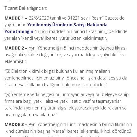
Ticaret Bakanlığından:
MADDE 1 –
22/8/2020 tarihli ve 31221 sayılı Resmî Gazete’de
yayımlanan
Yenilenmiş Ürünlerin Satışı Hakkında
Yönetmeliğin
4 üncü maddesinin birinci fıkrasının (j) bendinde
yer alan “kendi veya” ibaresi yürürlükten kaldırılmıştır.
MADDE 2 –
Aynı Yönetmeliğin 5 inci maddesinin üçüncü fıkrası
aşağıdaki şekilde değiştirilmiş ve aynı maddeye aşağıdaki fıkra
eklenmiştir.
“(3) Elektronik kimlik bilgisi bulunan kullanılmış malların
yenilenebilmesi için en az bir yıl öncesine ilişkin data, ses ya da
kısa mesaj kullanım trafiğinin bulunması zorunludur.”
“(9) Yenileme yetki belgesi bulunmayanlar veya bu belgeye sahip
firmalara bağlı yetkili alıcı ve yetkili satıcı vasfını taşımayanlar
tarafından yenilenmiş ürün algısı oluşturacak şekilde reklam ve
ticari uygulama yapılamaz.”
MADDE 3 –
Aynı Yönetmeliğin 11 inci maddesinin birinci fıkrasının
ikinci cümlesinin başına “Varsa” ibaresi eklenmiş, ikinci, dördüncü