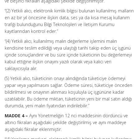
ve beşinci fıkraları aşağıdaki şekilde değiştirilmiştir.
“(2) Yetkili alıcı, elektronik kimlik bilgisi bulunan kullanılmış malların
en az bir yıl öncesine ilişkin data, ses ya da kısa mesaj kullanım
trafiği bulunduğunu Bilgi Teknolojileri ve İletişim Kurumu
kayıtlarından kontrol eder.”
“(4) Yetkili alıcı, kullanılmış malın değerleme işlemini malın
kendisine teslim edildiği veya ulaştığı tarihi takip eden üç işgünü
içinde sonuçlandırır ve bu süre içinde tüketicinin bu değerlemeyi
kabul ettiğine ilişkin onayını yazılı olarak veya kalıcı veri
saklayıcısıyla alır.
(5) Yetkili alıcı, tüketicinin onayı alındığında tüketiciye ödemeyi
yapar veya yapılmasını sağlar. Ödeme süresi, tüketiciye önceden
bildirilmesi ve onayının alınması koşuluyla üç işgününe kadar
uzatılabilir. Bu ödeme miktarı, tüketicinin yeni bir mal satın aldığı
durumda, yeni malın fiyatından indirilebilir.”
MADDE 4 –
Aynı Yönetmeliğin 12 nci maddesinin dördüncü ve
altıncı fıkraları aşağıdaki şekilde değiştirilmiş ve aynı maddeye
aşağıdaki fıkralar eklenmiştir.