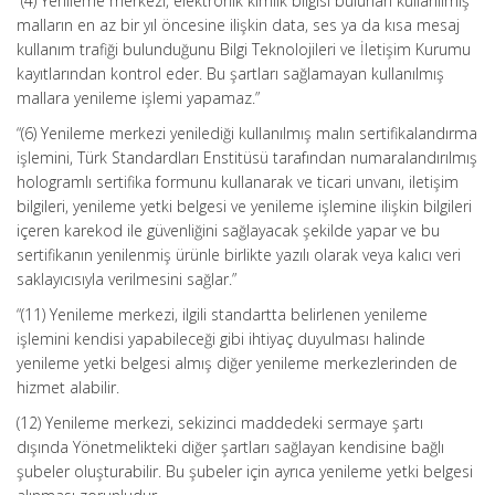
“(4) Yenileme merkezi, elektronik kimlik bilgisi bulunan kullanılmış
malların en az bir yıl öncesine ilişkin data, ses ya da kısa mesaj
kullanım trafiği bulunduğunu Bilgi Teknolojileri ve İletişim Kurumu
kayıtlarından kontrol eder. Bu şartları sağlamayan kullanılmış
mallara yenileme işlemi yapamaz.”
“(6) Yenileme merkezi yenilediği kullanılmış malın sertifikalandırma
işlemini, Türk Standardları Enstitüsü tarafından numaralandırılmış
hologramlı sertifika formunu kullanarak ve ticari unvanı, iletişim
bilgileri, yenileme yetki belgesi ve yenileme işlemine ilişkin bilgileri
içeren karekod ile güvenliğini sağlayacak şekilde yapar ve bu
sertifikanın yenilenmiş ürünle birlikte yazılı olarak veya kalıcı veri
saklayıcısıyla verilmesini sağlar.”
“(11) Yenileme merkezi, ilgili standartta belirlenen yenileme
işlemini kendisi yapabileceği gibi ihtiyaç duyulması halinde
yenileme yetki belgesi almış diğer yenileme merkezlerinden de
hizmet alabilir.
(12) Yenileme merkezi, sekizinci maddedeki sermaye şartı
dışında Yönetmelikteki diğer şartları sağlayan kendisine bağlı
şubeler oluşturabilir. Bu şubeler için ayrıca yenileme yetki belgesi