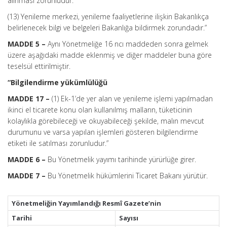
alınması zorunludur.
(13) Yenileme merkezi, yenileme faaliyetlerine ilişkin Bakanlıkça
belirlenecek bilgi ve belgeleri Bakanlığa bildirmek zorundadır.”
MADDE 5 –
Aynı Yönetmeliğe 16 ncı maddeden sonra gelmek
üzere aşağıdaki madde eklenmiş ve diğer maddeler buna göre
teselsül ettirilmiştir.
“Bilgilendirme yükümlülüğü
MADDE 17 –
(1) Ek-1’de yer alan ve yenileme işlemi yapılmadan
ikinci el ticarete konu olan kullanılmış malların, tüketicinin
kolaylıkla görebileceği ve okuyabileceği şekilde, malın mevcut
durumunu ve varsa yapılan işlemleri gösteren bilgilendirme
etiketi ile satılması zorunludur.”
MADDE 6 –
Bu Yönetmelik yayımı tarihinde yürürlüğe girer.
MADDE 7 –
Bu Yönetmelik hükümlerini Ticaret Bakanı yürütür.
Yönetmeliğin Yayımlandığı Resmî Gazete’nin
Tarihi
Sayısı