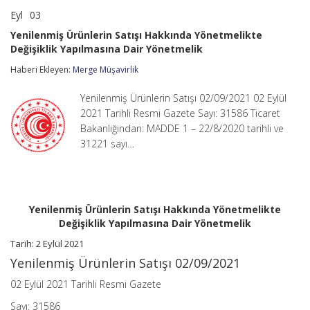
Eyl
03
Yenilenmiş
yorumlar kapalı
Ürünlerin
Yenilenmiş Ürünlerin Satışı Hakkında Yönetmelikte
Satışı
Değişiklik Yapılmasına Dair Yönetmelik
Hakkında
Yönetmelikte
Haberi Ekleyen:
Merge Müşavirlik
Değişiklik
Yapılmasına
Dair
Yenilenmiş Ürünlerin Satışı 02/09/2021 02 Eylül
Yönetmelik
2021 Tarihli Resmi Gazete Sayı: 31586 Ticaret
için
Bakanlığından: MADDE 1 – 22/8/2020 tarihli ve
31221 sayı…
Yenilenmiş Ürünlerin Satışı Hakkında Yönetmelikte
Değişiklik Yapılmasına Dair Yönetmelik
Tarih: 2 Eylül 2021
Yenilenmiş Ürünlerin Satışı 02/09/2021
02 Eylül 2021 Tarihli Resmi Gazete
Sayı: 31586