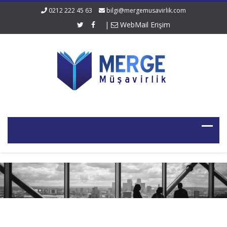
0212 222 45 63
bilgi@mergemusavirlik.com
|
WebMail Erişim