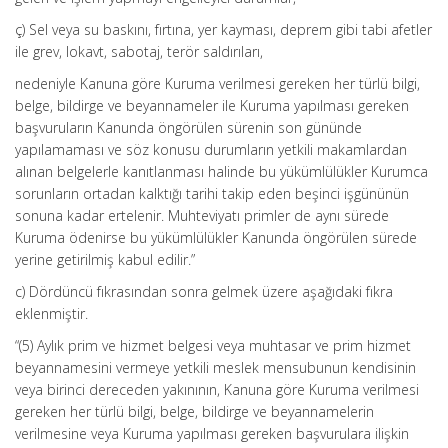
ç) Sel veya su baskını, fırtına, yer kayması, deprem gibi tabi afetler
ile grev, lokavt, sabotaj, terör saldırıları,
nedeniyle Kanuna göre Kuruma verilmesi gereken her türlü bilgi,
belge, bildirge ve beyannameler ile Kuruma yapılması gereken
başvuruların Kanunda öngörülen sürenin son gününde
yapılamaması ve söz konusu durumların yetkili makamlardan
alınan belgelerle kanıtlanması halinde bu yükümlülükler Kurumca
sorunların ortadan kalktığı tarihi takip eden beşinci işgününün
sonuna kadar ertelenir. Muhteviyatı primler de aynı sürede
Kuruma ödenirse bu yükümlülükler Kanunda öngörülen sürede
yerine getirilmiş kabul edilir.”
c) Dördüncü fıkrasından sonra gelmek üzere aşağıdaki fıkra
eklenmiştir.
“(5) Aylık prim ve hizmet belgesi veya muhtasar ve prim hizmet
beyannamesini vermeye yetkili meslek mensubunun kendisinin
veya birinci dereceden yakınının, Kanuna göre Kuruma verilmesi
gereken her türlü bilgi, belge, bildirge ve beyannamelerin
verilmesine veya Kuruma yapılması gereken başvurulara ilişkin