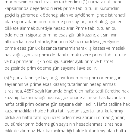
maddesinin birinci fıkrasının (a) bendinin (1) numaralı alt bendi
kapsamında değerlendirilerek prime tabi tutulur. Kurumdan
geçici iş göremezlik ödeneği alan ve ay/dönem içinde istirahatli
olan sigortalıların prim ödeme gün sayıları, ücret aldığı günler
dikkate alınmak suretiyle hesaplanır. Prime tabi tutulan bu
ödemelerin sigorta primine esas günlük kazanç alt sınırının
altında kalması halinde, Kanunun 82 nci maddesi gereğince
prime esas günlük kazanca tamamlanarak, iş kazası ve meslek
hastalığı sigortası primi de dahil olmak üzere prime tabi tutulur
ve bu primlerin ilişkin olduğu süreler aylık prim ve hizmet
belgesinde prim ödeme gün sayısına ilave edilir.
(5) Sigortalıların işe başladığı ay/dönemdeki prim ödeme gün
sayılarının ve prime esas kazanç tutarlarının hesaplanması
sırasında, 4857 sayılı Kanunda öngörülen hafta tatili ücretine hak
kazanıp kazanmadığı hususu göz önüne alınır ve hak kazanılan
hafta tatili prim ödeme gün sayısına dahil edilir. Hafta tatiline hak
kazanmadıkları halde hafta tatili yapan sigortalılara, kullanmış
oldukları hafta tatili için ücret ödenmesi zorunlu olmadığından,
bu süreler prim ödeme gün sayısının hesaplanması sırasında
dikkate alınmaz. Hak kazanılmadığı halde kullanılmış olan hafta