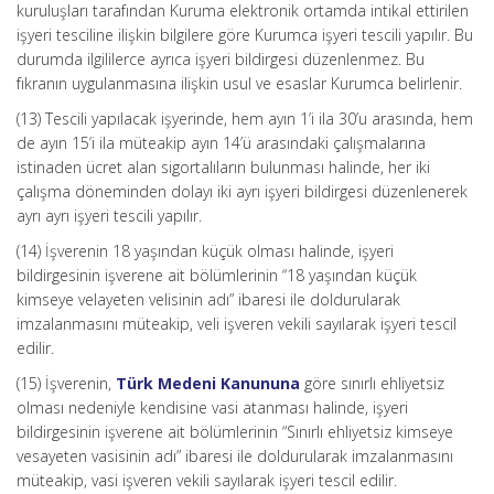
kuruluşları tarafından Kuruma elektronik ortamda intikal ettirilen
işyeri tesciline ilişkin bilgilere göre Kurumca işyeri tescili yapılır. Bu
durumda ilgililerce ayrıca işyeri bildirgesi düzenlenmez. Bu
fıkranın uygulanmasına ilişkin usul ve esaslar Kurumca belirlenir.
(13) Tescili yapılacak işyerinde, hem ayın 1’i ila 30’u arasında, hem
de ayın 15’i ila müteakip ayın 14’ü arasındaki çalışmalarına
istinaden ücret alan sigortalıların bulunması halinde, her iki
çalışma döneminden dolayı iki ayrı işyeri bildirgesi düzenlenerek
ayrı ayrı işyeri tescili yapılır.
(14) İşverenin 18 yaşından küçük olması halinde, işyeri
bildirgesinin işverene ait bölümlerinin “18 yaşından küçük
kimseye velayeten velisinin adı” ibaresi ile doldurularak
imzalanmasını müteakip, veli işveren vekili sayılarak işyeri tescil
edilir.
(15) İşverenin,
Türk Medeni Kanununa
göre sınırlı ehliyetsiz
olması nedeniyle kendisine vasi atanması halinde, işyeri
bildirgesinin işverene ait bölümlerinin “Sınırlı ehliyetsiz kimseye
vesayeten vasisinin adı” ibaresi ile doldurularak imzalanmasını
müteakip, vasi işveren vekili sayılarak işyeri tescil edilir.