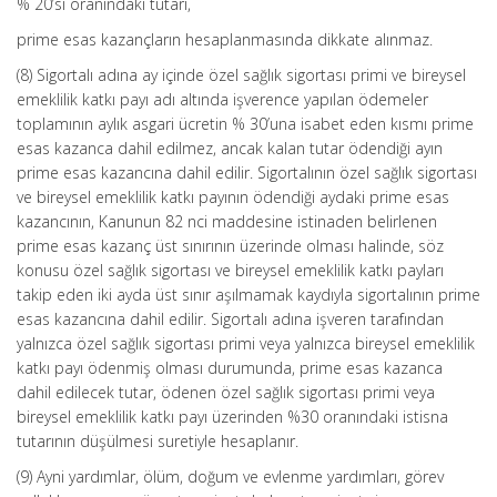
% 20’si oranındaki tutarı,
prime esas kazançların hesaplanmasında dikkate alınmaz.
(8) Sigortalı adına ay içinde özel sağlık sigortası primi ve bireysel
emeklilik katkı payı adı altında işverence yapılan ödemeler
toplamının aylık asgari ücretin % 30’una isabet eden kısmı prime
esas kazanca dahil edilmez, ancak kalan tutar ödendiği ayın
prime esas kazancına dahil edilir. Sigortalının özel sağlık sigortası
ve bireysel emeklilik katkı payının ödendiği aydaki prime esas
kazancının, Kanunun 82 nci maddesine istinaden belirlenen
prime esas kazanç üst sınırının üzerinde olması halinde, söz
konusu özel sağlık sigortası ve bireysel emeklilik katkı payları
takip eden iki ayda üst sınır aşılmamak kaydıyla sigortalının prime
esas kazancına dahil edilir. Sigortalı adına işveren tarafından
yalnızca özel sağlık sigortası primi veya yalnızca bireysel emeklilik
katkı payı ödenmiş olması durumunda, prime esas kazanca
dahil edilecek tutar, ödenen özel sağlık sigortası primi veya
bireysel emeklilik katkı payı üzerinden %30 oranındaki istisna
tutarının düşülmesi suretiyle hesaplanır.
(9) Ayni yardımlar, ölüm, doğum ve evlenme yardımları, görev