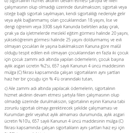
b) Sigortalının hizmet akdinin devam etmesi şartıyla ve fiilen
çalışmasının olup olmadığı üzerinde durulmaksızın; sigortalı veya
isteğe bağlı sigortalı sayılmayan, kendi sigortalılığı nedeniyle gelir
veya aylık bağlanmamış olan çocuklarından 18 yaşını, lise ve
dengi öğrenim veya 3308 sayılı Kanunda belirtilen aday çırak,
çırak ya da işletmelerde meslekî eğitim görmesi halinde 20 yaşını,
yükseköğrenim görmesi halinde 25 yaşını doldurmamış ve evli
olmayan çocukları ile yaşına bakılmaksızın Kanuna göre malûl
olduğu tespit edilen evli olmayan çocuklarından en fazla iki çocuk
için çocuk zammı adı altında yapılan ödemelerin, çocuk başına
aylık asgari ücretin %2’si, 657 sayılı Kanunun 4 üncü maddesinin
mülga (C) fıkrası kapsamında çalışan sigortalıların aynı şartları
haiz her bir çocuğu için % 4’ü oranındaki tutarı,
c) Aile zammı adı altında yapılacak ödemelerin, sigortalının
hizmet akdinin devam etmesi şartıyla fiilen çalışmasının olup
olmadığı üzerinde durulmaksızın, sigortalının eşinin Kanuna tabi
zorunlu sigortalı olmayı gerektirecek şekilde çalışmaması ve
Kurumdan gelir veyahut aylık almaması durumunda, aylık asgari
ücretin %10’u, 657 sayılı Kanunun 4 üncü maddesinin mülga (C)
fıkrası kapsamında çalışan sigortalıların aynı şartları haiz eşi için