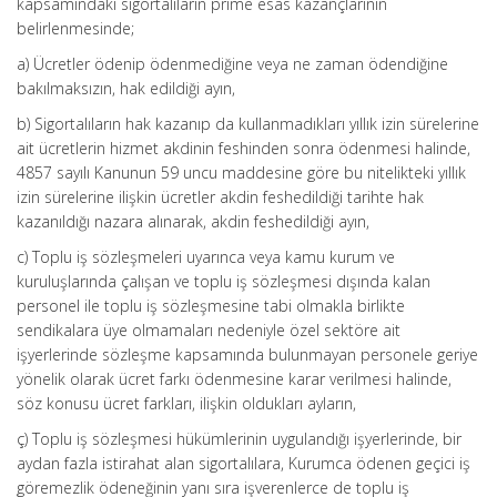
kapsamındaki sigortalıların prime esas kazançlarının
belirlenmesinde;
a) Ücretler ödenip ödenmediğine veya ne zaman ödendiğine
bakılmaksızın, hak edildiği ayın,
b) Sigortalıların hak kazanıp da kullanmadıkları yıllık izin sürelerine
ait ücretlerin hizmet akdinin feshinden sonra ödenmesi halinde,
4857 sayılı Kanunun 59 uncu maddesine göre bu nitelikteki yıllık
izin sürelerine ilişkin ücretler akdin feshedildiği tarihte hak
kazanıldığı nazara alınarak, akdin feshedildiği ayın,
c) Toplu iş sözleşmeleri uyarınca veya kamu kurum ve
kuruluşlarında çalışan ve toplu iş sözleşmesi dışında kalan
personel ile toplu iş sözleşmesine tabi olmakla birlikte
sendikalara üye olmamaları nedeniyle özel sektöre ait
işyerlerinde sözleşme kapsamında bulunmayan personele geriye
yönelik olarak ücret farkı ödenmesine karar verilmesi halinde,
söz konusu ücret farkları, ilişkin oldukları ayların,
ç) Toplu iş sözleşmesi hükümlerinin uygulandığı işyerlerinde, bir
aydan fazla istirahat alan sigortalılara, Kurumca ödenen geçici iş
göremezlik ödeneğinin yanı sıra işverenlerce de toplu iş