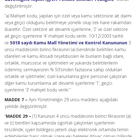
değiştirilmiştir.
“a) Mahiyet kodu; yapılan işin özel veya kamu sektörüne ait daimi
veya geçici olduğunu belirtmeye yönelik olup tek hane rakamdan
ibarettir. Özel sektöre ait devamlı işyerlerine, ‘2’ ve özel sektöre
ait geçici işyerlerine ‘4’ mahiyet kodu verilir. 10/12/2003 tarihli
ve
5018 sayılı Kamu Malî Yönetimi ve Kontrol Kanununun
3
üncü maddesinin birinci fıkrasının (a) bendinde belirtilen kamu
idareleri ve kamu iktisadi teşebbüsleri ile bunların bağlı idare,
ortaklık, müessese ve işletmeleri ve yukarıda belirtilenlerin
ödenmiş sermayesinin % 50’sinden fazlasına sahip oldukları
ortaklık ve işletmeler, özel kanunlarına göre personel çalıştıran
diğer kamu kurumlarına ait devamlı işyerlerine ‘1’, geçici
işyerlerine ‘3’ mahiyet kodu verilir.”
MADDE 7 –
Aynı Yönetmeliğin 29 uncu maddesi aşağıdaki
şekilde değiştirilmiştir.
“
MADDE 29 –
(1) Kanunun 4 üncü maddesinin birinci fıkrasının (a)
ve (c) bentleri kapsamında sigortalı çalıştırılan işyerlerinin
tescilinde, işyeri bildirgesi yeterli olup elektronik ortamda temin
edilebilenler hariç olmak üzere eki belgeler ihtiyaç olması hâlinde