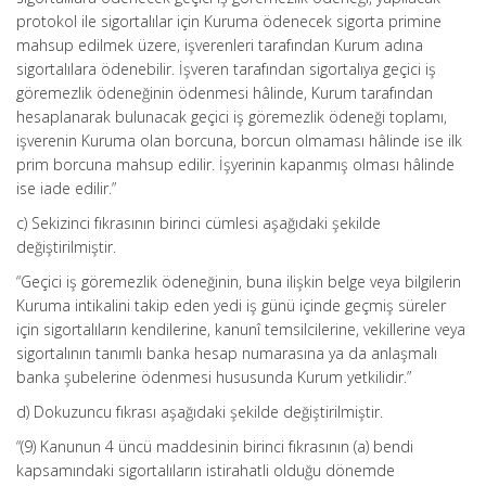
protokol ile sigortalılar için Kuruma ödenecek sigorta primine
mahsup edilmek üzere, işverenleri tarafından Kurum adına
sigortalılara ödenebilir. İşveren tarafından sigortalıya geçici iş
göremezlik ödeneğinin ödenmesi hâlinde, Kurum tarafından
hesaplanarak bulunacak geçici iş göremezlik ödeneği toplamı,
işverenin Kuruma olan borcuna, borcun olmaması hâlinde ise ilk
prim borcuna mahsup edilir. İşyerinin kapanmış olması hâlinde
ise iade edilir.”
c) Sekizinci fıkrasının birinci cümlesi aşağıdaki şekilde
değiştirilmiştir.
“Geçici iş göremezlik ödeneğinin, buna ilişkin belge veya bilgilerin
Kuruma intikalini takip eden yedi iş günü içinde geçmiş süreler
için sigortalıların kendilerine, kanunî temsilcilerine, vekillerine veya
sigortalının tanımlı banka hesap numarasına ya da anlaşmalı
banka şubelerine ödenmesi hususunda Kurum yetkilidir.”
d) Dokuzuncu fıkrası aşağıdaki şekilde değiştirilmiştir.
“(9) Kanunun 4 üncü maddesinin birinci fıkrasının (a) bendi
kapsamındaki sigortalıların istirahatli olduğu dönemde