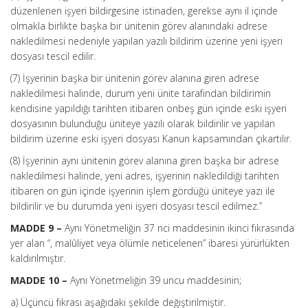
düzenlenen işyeri bildirgesine istinaden, gerekse aynı il içinde
olmakla birlikte başka bir ünitenin görev alanındaki adrese
nakledilmesi nedeniyle yapılan yazılı bildirim üzerine yeni işyeri
dosyası tescil edilir.
(7) İşyerinin başka bir ünitenin görev alanına giren adrese
nakledilmesi halinde, durum yeni ünite tarafından bildirimin
kendisine yapıldığı tarihten itibaren onbeş gün içinde eski işyeri
dosyasının bulunduğu üniteye yazılı olarak bildirilir ve yapılan
bildirim üzerine eski işyeri dosyası Kanun kapsamından çıkartılır.
(8) İşyerinin aynı ünitenin görev alanına giren başka bir adrese
nakledilmesi halinde, yeni adres, işyerinin nakledildiği tarihten
itibaren on gün içinde işyerinin işlem gördüğü üniteye yazı ile
bildirilir ve bu durumda yeni işyeri dosyası tescil edilmez.”
MADDE 9 –
Aynı Yönetmeliğin 37 nci maddesinin ikinci fıkrasında
yer alan “, malûliyet veya ölümle neticelenen” ibaresi yürürlükten
kaldırılmıştır.
MADDE 10 –
Aynı Yönetmeliğin 39 uncu maddesinin;
a) Üçüncü fıkrası aşağıdaki şekilde değiştirilmiştir.