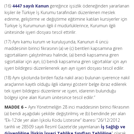
(16)
4447 sayılı Kanun
gereğince işsizlik ödeneğinden yararlanan
kişiler ile Türkiye İş Kurumu tarafından düzenlenen meslek
edinme, geliştirme ve değiştirme eğitimine katılan kursiyerler için
Türkiye İş Kurumunun ilgili il müdürlüklerince, Kurumun ilgili
ünitesinde işyeri dosyası tescil ettirilir.
(17) Aynı kamu kurum ve kuruluşunda, Kanunun 4 üncü
maddesinin birinci fıkrasının (a) ve (c) bentleri kapsamına giren
sigortalıların çalıştırılması halinde, (a) bendi kapsamına giren
sigortalılar için ayrı, (c) bendi kapsamına giren sigortalılar için ayrı
işyeri bildirgesi düzenlenerek ayrı ayrı işyeri dosyası tescil edilir.
(18) Aynı işkolunda birden fazla nakil aracı bulunan işverence nakil
araçlarının kayıtlı olduğu ilgili idareyi gösterir belge ibraz edilerek
tek işyeri bildirgesi düzenlenir ve işyeri, idarenin bulunduğu
bölgeyi içine alan Kurum ünitesince tescil edilir.”
MADDE 6 –
Aynı Yönetmeliğin 28 inci maddesinin birinci fıkrasının
(a) bendi aşağıdaki şekilde değiştirilmiş ve (b) bendinde yer alan
“Ek-12’de yer alan İşkolu Kodu Listesine” ibaresi “26/12/2012
tarihli ve 28509 sayılı Resmî Gazete’de yayımlanan
İş Sağlığı ve
Güvenliğine İlişkin İşyeri Tehlike Sınıfları Tebliğine
” olarak