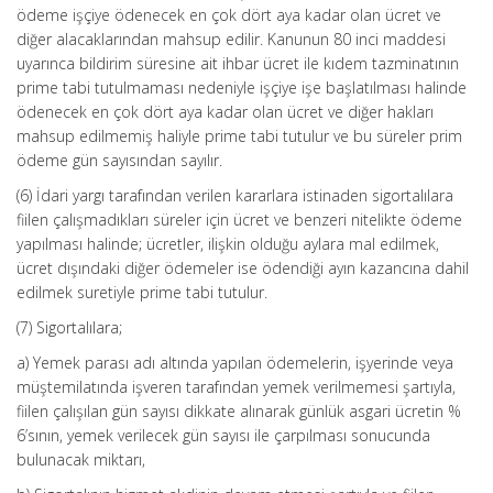
ödeme işçiye ödenecek en çok dört aya kadar olan ücret ve
diğer alacaklarından mahsup edilir. Kanunun 80 inci maddesi
uyarınca bildirim süresine ait ihbar ücret ile kıdem tazminatının
prime tabi tutulmaması nedeniyle işçiye işe başlatılması halinde
ödenecek en çok dört aya kadar olan ücret ve diğer hakları
mahsup edilmemiş haliyle prime tabi tutulur ve bu süreler prim
ödeme gün sayısından sayılır.
(6) İdari yargı tarafından verilen kararlara istinaden sigortalılara
fiilen çalışmadıkları süreler için ücret ve benzeri nitelikte ödeme
yapılması halinde; ücretler, ilişkin olduğu aylara mal edilmek,
ücret dışındaki diğer ödemeler ise ödendiği ayın kazancına dahil
edilmek suretiyle prime tabi tutulur.
(7) Sigortalılara;
a) Yemek parası adı altında yapılan ödemelerin, işyerinde veya
müştemilatında işveren tarafından yemek verilmemesi şartıyla,
fiilen çalışılan gün sayısı dikkate alınarak günlük asgari ücretin %
6’sının, yemek verilecek gün sayısı ile çarpılması sonucunda
bulunacak miktarı,