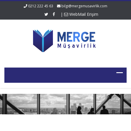
0212 222 45 63
bilgi@mergemusavirlik.com
|
WebMail Erişim