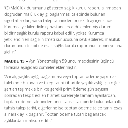
“(3) Malûllük durumunu gösteren sağlık kurulu raporu alınmadan
doğrudan malûllük aylığı bağlanması talebinde bulunan
sigortalılardan, varsa talep tarihinden önceki 6 ay içerisinde
Kurumca yetkilendirilmiş hastanelerce düzenlenmiş durum
bildirir sağlık kurulu raporu kabul edilir, yoksa Kurumca
yetkilendirilen sağlık hizmeti sunucusuna sevk edilerek, malûllük
durumunun tespitine esas sağlık kurulu raporunun temini yoluna
gidilir.”
MADDE 15 –
Aynı Yönetmeliğin 59 uncu maddesinin üçüncü
fıkrasına aşağıdaki cümleler eklenmiştir.
“Ancak, yaşlılık aylığı bağlanması veya toptan ödeme yapılması
talebinde bulunan ve talep tarihi itibari ile yaşlılık aylığı için diğer
şartları taşımakla birlikte gerekli prim ödeme gün sayısını
sonradan tespit edilen hizmet süreleriyle tamamlayanlardan,
toptan ödeme talebinden önce tahsis talebinde bulunanlara ilk
tahsis talep tarihi, diğerlerine ise toptan ödeme talep tarihi esas
alınarak aylık bağlanır. Toptan ödeme tutarı bağlanacak
aylıklardan mahsup edilir.”