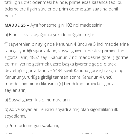
tatili için ücret ödenmesi halinde, prime esas kazanca tabi bu
ödemelere ilişkin süreler de prim ödeme gün sayısına dahil
edilir.”
MADDE 25 –
Aynı Yönetmeliğin 102 nci maddesinin;
a) Birinci fıkrası aşağıdaki şekilde değiştirilmiştir.
“(1) İşverenler, bir ay içinde Kanunun 4 üncü ve 5 inci maddelerine
tabi çalıştırdığı sigortalıların, sosyal güvenlik destek primine tabi
sigortalıların, 4857 sayılı Kanunun 7 nci maddesine göre iş görme
edimini yerine getirmek üzere başka işverene geçici olarak
devrettiği sigortalıların ve 5434 sayılı Kanuna göre iştirakçi olup
Kanunun yürürlüğe girdiği tarihten sonra Kanunun 4 üncü
maddesinin birinci fıkrasının (c) bendi kapsamında sigortalı
sayılanların;
a) Sosyal güvenlik sicil numaralarını,
b) Ad ve soyadları ile ikinci soyadı almış olan sigortalıların ilk
soyadlarını,
c) Prim ödeme gün sayılarını,