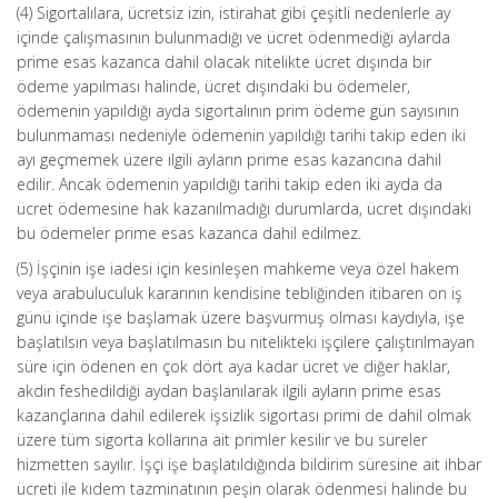
(4) Sigortalılara, ücretsiz izin, istirahat gibi çeşitli nedenlerle ay
içinde çalışmasının bulunmadığı ve ücret ödenmediği aylarda
prime esas kazanca dahil olacak nitelikte ücret dışında bir
ödeme yapılması halinde, ücret dışındaki bu ödemeler,
ödemenin yapıldığı ayda sigortalının prim ödeme gün sayısının
bulunmaması nedeniyle ödemenin yapıldığı tarihi takip eden iki
ayı geçmemek üzere ilgili ayların prime esas kazancına dahil
edilir. Ancak ödemenin yapıldığı tarihi takip eden iki ayda da
ücret ödemesine hak kazanılmadığı durumlarda, ücret dışındaki
bu ödemeler prime esas kazanca dahil edilmez.
(5) İşçinin işe iadesi için kesinleşen mahkeme veya özel hakem
veya arabuluculuk kararının kendisine tebliğinden itibaren on iş
günü içinde işe başlamak üzere başvurmuş olması kaydıyla, işe
başlatılsın veya başlatılmasın bu nitelikteki işçilere çalıştırılmayan
süre için ödenen en çok dört aya kadar ücret ve diğer haklar,
akdin feshedildiği aydan başlanılarak ilgili ayların prime esas
kazançlarına dahil edilerek işsizlik sigortası primi de dahil olmak
üzere tüm sigorta kollarına ait primler kesilir ve bu süreler
hizmetten sayılır. İşçi işe başlatıldığında bildirim süresine ait ihbar
ücreti ile kıdem tazminatının peşin olarak ödenmesi halinde bu