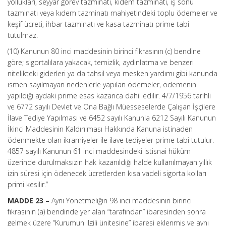
yollukları, seyyar görev tazminatı, kıdem tazminatı, iş sonu
tazminatı veya kıdem tazminatı mahiyetindeki toplu ödemeler ve
keşif ücreti, ihbar tazminatı ve kasa tazminatı prime tabi
tutulmaz.
(10) Kanunun 80 inci maddesinin birinci fıkrasının (c) bendine
göre; sigortalılara yakacak, temizlik, aydınlatma ve benzeri
nitelikteki giderleri ya da tahsil veya mesken yardımı gibi kanunda
ismen sayılmayan nedenlerle yapılan ödemeler, ödemenin
yapıldığı aydaki prime esas kazanca dahil edilir. 4/7/1956 tarihli
ve 6772 sayılı Devlet ve Ona Bağlı Müesseselerde Çalışan İşçilere
İlave Tediye Yapılması ve 6452 sayılı Kanunla 6212 Sayılı Kanunun
İkinci Maddesinin Kaldırılması Hakkında Kanuna istinaden
ödenmekte olan ikramiyeler ile ilave tediyeler prime tabi tutulur.
4857 sayılı Kanunun 61 inci maddesindeki istisnai hüküm
üzerinde durulmaksızın hak kazanıldığı halde kullanılmayan yıllık
izin süresi için ödenecek ücretlerden kısa vadeli sigorta kolları
primi kesilir.”
MADDE 23 –
Aynı Yönetmeliğin 98 inci maddesinin birinci
fıkrasının (a) bendinde yer alan “tarafından” ibaresinden sonra
gelmek üzere “Kurumun ilgili ünitesine” ibaresi eklenmiş ve aynı