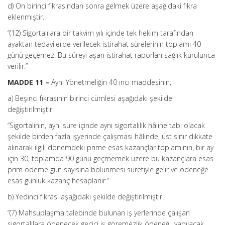
d) On birinci fıkrasından sonra gelmek üzere aşağıdaki fıkra
eklenmiştir.
“(12) Sigortalılara bir takvim yılı içinde tek hekim tarafından
ayaktan tedavilerde verilecek istirahat sürelerinin toplamı 40
günü geçemez. Bu süreyi aşan istirahat raporları sağlık kurulunca
verilir.”
MADDE 11 –
Aynı Yönetmeliğin 40 ıncı maddesinin;
a) Beşinci fıkrasının birinci cümlesi aşağıdaki şekilde
değiştirilmiştir.
“Sigortalının, aynı süre içinde aynı sigortalılık hâline tabi olacak
şekilde birden fazla işyerinde çalışması hâlinde, üst sınır dikkate
alınarak ilgili dönemdeki prime esas kazançlar toplamının, bir ay
için 30, toplamda 90 günü geçmemek üzere bu kazançlara esas
prim ödeme gün sayısına bölünmesi suretiyle gelir ve ödeneğe
esas günlük kazanç hesaplanır.”
b) Yedinci fıkrası aşağıdaki şekilde değiştirilmiştir.
“(7) Mahsuplaşma talebinde bulunan iş yerlerinde çalışan
sigortalılara ödenecek geçici iş göremezlik ödeneği, yapılacak