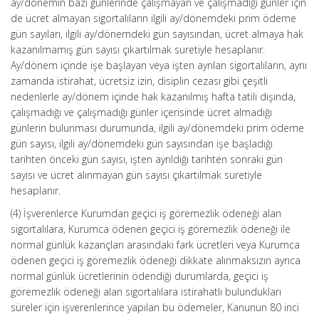
ay/dönemin bazı günlerinde çalışmayan ve çalışmadığı günler için
de ücret almayan sigortalıların ilgili ay/dönemdeki prim ödeme
gün sayıları, ilgili ay/dönemdeki gün sayısından, ücret almaya hak
kazanılmamış gün sayısı çıkartılmak suretiyle hesaplanır.
Ay/dönem içinde işe başlayan veya işten ayrılan sigortalıların, aynı
zamanda istirahat, ücretsiz izin, disiplin cezası gibi çeşitli
nedenlerle ay/dönem içinde hak kazanılmış hafta tatili dışında,
çalışmadığı ve çalışmadığı günler içerisinde ücret almadığı
günlerin bulunması durumunda, ilgili ay/dönemdeki prim ödeme
gün sayısı, ilgili ay/dönemdeki gün sayısından işe başladığı
tarihten önceki gün sayısı, işten ayrıldığı tarihten sonraki gün
sayısı ve ücret alınmayan gün sayısı çıkartılmak suretiyle
hesaplanır.
(4) İşverenlerce Kurumdan geçici iş göremezlik ödeneği alan
sigortalılara, Kurumca ödenen geçici iş göremezlik ödeneği ile
normal günlük kazançları arasındaki fark ücretleri veya Kurumca
ödenen geçici iş göremezlik ödeneği dikkate alınmaksızın ayrıca
normal günlük ücretlerinin ödendiği durumlarda, geçici iş
göremezlik ödeneği alan sigortalılara istirahatlı bulundukları
süreler için işverenlerince yapılan bu ödemeler, Kanunun 80 inci