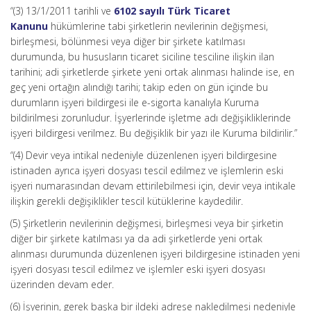
“(3) 13/1/2011 tarihli ve
6102 sayılı Türk Ticaret
Kanunu
hükümlerine tabi şirketlerin nevilerinin değişmesi,
birleşmesi, bölünmesi veya diğer bir şirkete katılması
durumunda, bu hususların ticaret siciline tesciline ilişkin ilan
tarihini; adi şirketlerde şirkete yeni ortak alınması halinde ise, en
geç yeni ortağın alındığı tarihi; takip eden on gün içinde bu
durumların işyeri bildirgesi ile e-sigorta kanalıyla Kuruma
bildirilmesi zorunludur. İşyerlerinde işletme adı değişikliklerinde
işyeri bildirgesi verilmez. Bu değişiklik bir yazı ile Kuruma bildirilir.”
“(4) Devir veya intikal nedeniyle düzenlenen işyeri bildirgesine
istinaden ayrıca işyeri dosyası tescil edilmez ve işlemlerin eski
işyeri numarasından devam ettirilebilmesi için, devir veya intikale
ilişkin gerekli değişiklikler tescil kütüklerine kaydedilir.
(5) Şirketlerin nevilerinin değişmesi, birleşmesi veya bir şirketin
diğer bir şirkete katılması ya da adi şirketlerde yeni ortak
alınması durumunda düzenlenen işyeri bildirgesine istinaden yeni
işyeri dosyası tescil edilmez ve işlemler eski işyeri dosyası
üzerinden devam eder.
(6) İşyerinin, gerek başka bir ildeki adrese nakledilmesi nedeniyle