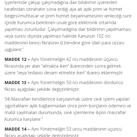
işyerlerinde çalışıp çalışmadığına dair bildirimin işverenleri
tarafından istirahatin sona erdiği aya ait aylık prim ve hizmet
belgesi/muhtasar ve prim hizmet beyannamesinin verileceği süre
içinde Kurumca belirlenen usule göre elektronik ortamda
yapılması zorunludur. Çalışılmadığına dair bildirimin yapılmaması
veya süresi dışında yapılması halinde Kanunun 102 nci
maddesinin birinci fıkrasının (i) bendine göre idari para cezası
uygulanır.”
MADDE 12 –
Aynı Yönetmeliğin 42 nci maddesinin üçüncü
fıkrasında yer alan “almakta iken” ibaresinden sonra gelmek
üzere “veya tedavisi devam etmekte iken” ibaresi eklenmiştir.
MADDE 13 –
Aynı Yönetmeliğin 50 nci maddesinin dördüncü
fıkrası aşağıdaki şekilde değiştirilmiştir.
“(4) Masrafları kendilerince karşılanmak üzere sevk işlemi yapılan
sigortalıların aylık bağlanmadan önce prim borçlarını ödemesi ve
malûl sayılmaları durumunda, sevk işlemlerine ilişkin masraflar
Kurumca karşılanır.”
MADDE 14 –
Aynı Yönetmeliğin 53 üncü maddesinin üçüncü
fıkrası aşağıdaki şekilde değiştirilmiştir.