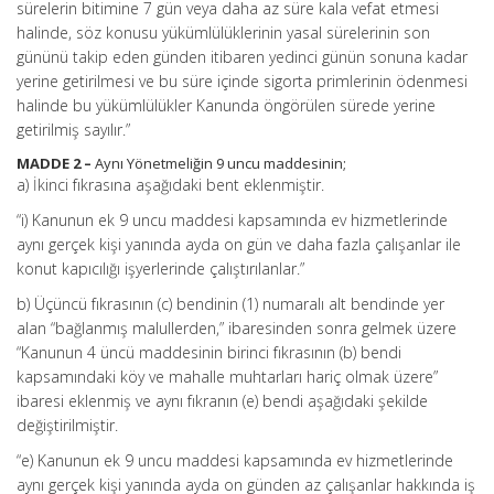
sürelerin bitimine 7 gün veya daha az süre kala vefat etmesi
halinde, söz konusu yükümlülüklerinin yasal sürelerinin son
gününü takip eden günden itibaren yedinci günün sonuna kadar
yerine getirilmesi ve bu süre içinde sigorta primlerinin ödenmesi
halinde bu yükümlülükler Kanunda öngörülen sürede yerine
getirilmiş sayılır.”
MADDE 2 –
Aynı Yönetmeliğin 9 uncu maddesinin;
a) İkinci fıkrasına aşağıdaki bent eklenmiştir.
“i) Kanunun ek 9 uncu maddesi kapsamında ev hizmetlerinde
aynı gerçek kişi yanında ayda on gün ve daha fazla çalışanlar ile
konut kapıcılığı işyerlerinde çalıştırılanlar.”
b) Üçüncü fıkrasının (c) bendinin (1) numaralı alt bendinde yer
alan “bağlanmış malullerden,” ibaresinden sonra gelmek üzere
“Kanunun 4 üncü maddesinin birinci fıkrasının (b) bendi
kapsamındaki köy ve mahalle muhtarları hariç olmak üzere”
ibaresi eklenmiş ve aynı fıkranın (e) bendi aşağıdaki şekilde
değiştirilmiştir.
“e) Kanunun ek 9 uncu maddesi kapsamında ev hizmetlerinde
aynı gerçek kişi yanında ayda on günden az çalışanlar hakkında iş