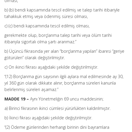
olması,
b) (b) bendi kapsamında tescil edilmiş ve talep tarihi itibariyle
tahakkuk etmiş veya ödenmiş süresi olması,
c) (c) bendi kapsamında tescil edilmiş olması,
gerekmekte olup, borçlanma talep tarihi veya ölüm tarihi
itibarıyla sigortalı olma şartı aranmaz.”
b) Üçüncü fıkrasında yer alan “borçlanma yapılan” ibaresi “geriye
götürülen” olarak değiştirilmiştir.
c) On ikinci fıkrası aşağıdaki şekilde değiştirilmiştir.
“(12) Borçlanma gün sayısının ilgili aylara mal edilmesinde ay 30,
yıl 360 gün olarak dikkate alınır, borçlanma süreleri kanunla
belirlenmiş süreleri aşamaz.”
MADDE 19 –
Aynı Yönetmeliğin 69 uncu maddesinin;
a) Birinci fıkrasının ikinci cümlesi yürürlükten kaldırılmıştır.
b) İkinci fıkrası aşağıdaki şekilde değiştirilmiştir.
“(2) Ödeme günlerinden herhangi birinin dini bayramlara