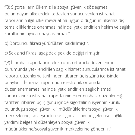
“(3) Sigortalıların ülkemiz ile sosyal güvenlik sözleşmesi
bulunmayan ülkelerdeki tedavileri sonucu verilen istirahat
raporlarının ilgili ülke mevzuatına uygun olduğunun ülkemiz dış
temsilciliklerince onanması hâlinde, yetkilendirilen hekim ve sağlık
kurullarının ayrıca onayı aranmaz.”
b) Dördüncü fıkrası yürürlükten kaldırılmıştır.
c) Sekizinci fıkrası aşağıdaki şekilde değiştirilmiştir.
“(8) İstirahat raporlarının elektronik ortamda düzenlenmesi
durumunda yetkilendirilen sağlık hizmet sunucularınca istirahat
raporu, düzenleme tarihinden itibaren üç iş günü içerisinde
onaylanır. İstirahat raporunun elektronik ortamda
düzenlenememesi halinde, yetkilendirilen sağlık hizmeti
sunucularınca istirahat raporlarının birer nüshası düzenlendiği
tarihten itibaren üç iş günü içinde sigortalının işyerinin kurulu
bulunduğu sosyal güvenlik il müdürlüklerine/sosyal güvenlik
merkezlerine, sözleşmeli ülke sigortalısının belgeleri ise sağlık
yardımı belgesini düzenleyen sosyal güvenlik il
müdürlüklerine/sosyal güvenlik merkezlerine gönderilir.”