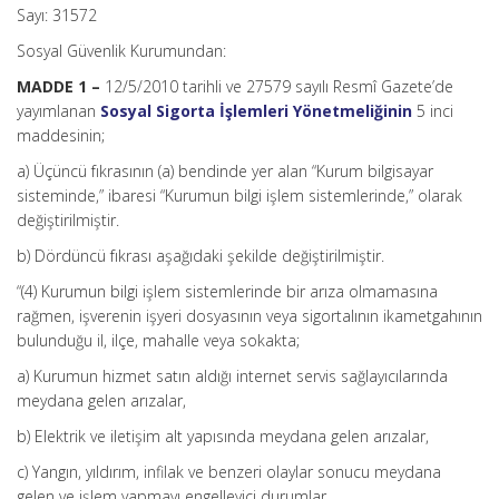
Sayı: 31572
Sosyal Güvenlik Kurumundan:
MADDE 1 –
12/5/2010 tarihli ve 27579 sayılı Resmî Gazete’de
yayımlanan
Sosyal Sigorta İşlemleri Yönetmeliğinin
5 inci
maddesinin;
a) Üçüncü fıkrasının (a) bendinde yer alan “Kurum bilgisayar
sisteminde,” ibaresi “Kurumun bilgi işlem sistemlerinde,” olarak
değiştirilmiştir.
b) Dördüncü fıkrası aşağıdaki şekilde değiştirilmiştir.
“(4) Kurumun bilgi işlem sistemlerinde bir arıza olmamasına
rağmen, işverenin işyeri dosyasının veya sigortalının ikametgahının
bulunduğu il, ilçe, mahalle veya sokakta;
a) Kurumun hizmet satın aldığı internet servis sağlayıcılarında
meydana gelen arızalar,
b) Elektrik ve iletişim alt yapısında meydana gelen arızalar,
c) Yangın, yıldırım, infilak ve benzeri olaylar sonucu meydana
gelen ve işlem yapmayı engelleyici durumlar,