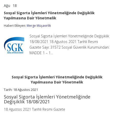
Ağu
18
Sosyal
yorumlar kapalı
Sigorta
Sosyal Sigorta İşlemleri Yönetmeliğinde Değişiklik
İşlemleri
Yapılmasına Dair Yönetmelik
Yönetmeliğinde
Değişiklik
Haberi Ekleyen:
Merge Müşavirlik
Yapılmasına
Dair
Yönetmelik
Sosyal Sigorta İşlemleri Yönetmeliğinde Değişiklik
için
18/08/2021 18 Ağustos 2021 Tarihli Resmi
Gazete Sayı: 31572 Sosyal Güvenlik Kurumundan:
MADDE 1 – 1…
Sosyal Sigorta İşlemleri Yönetmeliğinde Değişiklik
Yapılmasına Dair Yönetmelik
Tarih: 18 Ağustos 2021
Sosyal Sigorta İşlemleri Yönetmeliğinde
Değişiklik 18/08/2021
18 Ağustos 2021 Tarihli Resmi Gazete