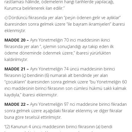
rastlaması hâlinde, ödemelerin hangi tarihlerde yapılacağı,
Kurumca belirlenerek ilan edilir.”
c) Dördüncü fıkrasında yer alan “peşin ödenen gelir ve aylıklar”
ibaresinden sonra gelmek üzere “ile bayram ikramiyeleri” ibaresi
eklenmiştir.
MADDE 20 –
Aynı Yönetmeliğin 70 inci maddesinin ikinci
fıkrasında yer alan “, işlemin sonuçlandığı ayı takip eden ilk
ödeme döneminde ödenmek üzere,” ibaresi yürürlükten
kaldırılmıştır.
MADDE 21 –
Aynı Yönetmeliğin 74 üncü maddesinin birinci
fıkrasının (ç) bendinin (6) numaralı alt bendinde yer alan
“çocukların” ibaresinden sonra gelmek üzere “bu Yönetmeliğin 60
ıncı maddesinin birinci fıkrasının son cümlesi hükmü saklı kalmak
kaydıyla,” ibaresi eklenmiştir.
MADDE 22 –
Aynı Yönetmeliğin 97 nci maddesine birinci fıkradan
sonra gelmek üzere aşağıdaki fıkralar eklenmiş ve diğer fıkralar
buna göre teselsül ettirilmiştir.
“(2) Kanunun 4 üncü maddesinin birinci fıkrasının (a) bendi