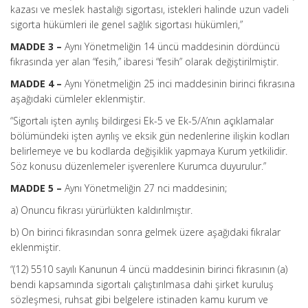
kazası ve meslek hastalığı sigortası, istekleri halinde uzun vadeli
sigorta hükümleri ile genel sağlık sigortası hükümleri,”
MADDE 3 –
Aynı Yönetmeliğin 14 üncü maddesinin dördüncü
fıkrasında yer alan “fesih,” ibaresi “fesih” olarak değiştirilmiştir.
MADDE 4 –
Aynı Yönetmeliğin 25 inci maddesinin birinci fıkrasına
aşağıdaki cümleler eklenmiştir.
“Sigortalı işten ayrılış bildirgesi Ek-5 ve Ek-5/A’nın açıklamalar
bölümündeki işten ayrılış ve eksik gün nedenlerine ilişkin kodları
belirlemeye ve bu kodlarda değişiklik yapmaya Kurum yetkilidir.
Söz konusu düzenlemeler işverenlere Kurumca duyurulur.”
MADDE 5 –
Aynı Yönetmeliğin 27 nci maddesinin;
a) Onuncu fıkrası yürürlükten kaldırılmıştır.
b) On birinci fıkrasından sonra gelmek üzere aşağıdaki fıkralar
eklenmiştir.
“(12) 5510 sayılı Kanunun 4 üncü maddesinin birinci fıkrasının (a)
bendi kapsamında sigortalı çalıştırılmasa dahi şirket kuruluş
sözleşmesi, ruhsat gibi belgelere istinaden kamu kurum ve