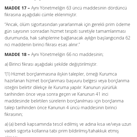
MADDE 17 –
Aynı Yönetmeliğin 63 üncü maddesinin dördüncü
fıkrasına aşağıdaki cümle eklenmiştir.
“Ancak, ölüm sigortasından yararlanmak için gerekli prim ödeme
gün sayısının sonradan hizmet tespiti suretiyle tamamlanması
durumunda, hak sahiplerine bağlanacak aylığın başlangıcında 62
nci maddenin birinci fıkrası esas alınır.”
MADDE 18 –
Aynı Yönetmeliğin 66 ncı maddesinin;
a) Birinci fıkrası aşağıdaki şekilde değiştirilmiştir.
“(1) Hizmet borçlanmasına ilişkin talepler, örneği Kurumca
hazırlanan hizmet borçlanması başvuru belgesi veya borçlanma
isteğini belirtir dilekçe ile Kuruma yapılır. Kanunun yürürlük
tarihinden önce veya sonra geçen ve Kanunun 41 inci
maddesinde belirtilen sürelerin borçlanılması için borçlanma
talep tarihinden önce Kanunun 4 üncü maddesinin birinci
fıkrasının;
a) (a) bendi kapsamında tescil edilmiş ve adına kısa ve/veya uzun
vadeli sigorta kollarına tabi prim bildirilmiş/tahakkuk etmiş