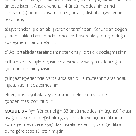
ünitece istenir. Ancak Kanunun 4 üncü maddesinin birinci
fıkrasının (a) bendi kapsamında sigortalı çalıştırılan işyerlerinin
tescilinde;
a) İşverenden iş alan alt işverenler tarafından, Kanundan doğan
yükümlülükleri başlamadan önce, asıl işverenle yapmış olduğu
sözleşmenin bir örneğinin,
b) Adi ortaklıklar tarafından; noter onaylı ortaklık sözleşmesinin,
c) İhale konusu işlerde; işin sözleşmesi veya işin üstlenildiğini
gösterir idarenin yazısının,
ç) İnşaat işyerlerinde; varsa arsa sahibi ile müteahhit arasındaki
inşaat yapım sözleşmesinin,
elden, posta yoluyla veya Kurumca belirlenen şekilde
gönderilmesi zorunludur.”
MADDE 8 –
Aynı Yönetmeliğin 33 üncü maddesinin üçüncü fıkrası
aşağıdaki şekilde değiştirilmiş, aynı maddeye üçüncü fıkradan
sonra gelmek üzere aşağıdaki fıkralar eklenmiş ve diğer fıkra
buna göre teselsül ettirilmiştir.