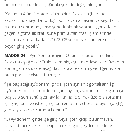
bendin son cümlesi aşağıdaki şekilde değiştirilmiştir.
“Kanunun 4 üncü maddesinin birinci fıkrasının (b) bendi
kapsamında sigortalı olduğu sonradan anlaşılan ve sigortalılık
işlemleri sonradan geriye yönelik olarak yapılan sigortalıların
geçerli sigortalılık statüsüne prim aktarılması işlemlerinde,
aktarılacak tutar kadar 1/10/2008 ve sonraki sürelere re’sen
beyan girişi yapılır.”
MADDE 24 –
Aynı Yönetmeliğin 100 üncü maddesinin ikinci
fıkrasına aşağıdaki cümle eklenmiş, aynı maddeye ikinci fıkradan
sonra gelmek üzere aşağıdaki fıkralar eklenmiş ve diğer fıkralar
buna göre teselsül ettirilmiştir.
“İşe başladığı ay/dönem içinde işten ayrılan sigortalıların ilgili
ay/dönemdeki prim ödeme gün sayıları, ay/dönemin ilk günü işe
başlayıp son günü işten ayrılanlar hariç olmak üzere sigortalının
işe giriş tarihi ve işten çıkış tarihleri dahil edilerek o ayda çalıştığı
gün sayısı kadar Kuruma bildirilir.”
“(3) Ay/dönem içinde işe girişi veya işten çıkışı bulunmayan,
istirahat, ücretsiz izin, disiplin cezası gibi çeşitli nedenlerle