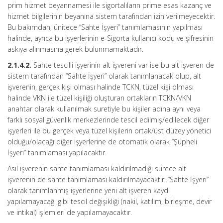
prim hizmet beyannamesi ile sigortalıların prime esas kazanç ve
hizmet bilgilerinin beyanına sistem tarafından izin verilmeyecektir.
Bu bakımdan, ünitece “Sahte İşyeri” tanımlamasının yapılması
halinde, ayrıca bu işyerlerinin e-Sigorta kullanıcı kodu ve şifresinin
askıya alınmasına gerek bulunmamaktadır.
2.1.4.2.
Sahte tescilli işyerinin alt işvereni var ise bu alt işveren de
sistem tarafından “Sahte İşyeri” olarak tanımlanacak olup, alt
işverenin, gerçek kişi olması halinde TCKN, tüzel kişi olması
halinde VKN ile tüzel kişiliği oluşturan ortakların TCKN/VKN
anahtar olarak kullanılmak suretiyle bu kişiler adına aynı veya
farklı sosyal güvenlik merkezlerinde tescil edilmiş/edilecek diğer
işyerleri ile bu gerçek veya tüzel kişilerin ortak/üst düzey yönetici
olduğu/olacağı diğer işyerlerine de otomatik olarak “Şüpheli
İşyeri” tanımlaması yapılacaktır.
Asıl işverenin sahte tanımlaması kaldırılmadığı sürece alt
işverenin de sahte tanımlaması kaldırılmayacaktır. “Sahte İşyeri”
olarak tanımlanmış işyerlerine yeni alt işveren kaydı
yapılamayacağı gibi tescil değişikliği (nakil, katılım, birleşme, devir
ve intikal) işlemleri de yapılamayacaktır.