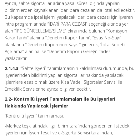
Ayrıca, sahte sigortalılar adına yasal süresi dışında yapılan
bildirimlerden kaynaklanan idari para cezaları da iptal edilecektir.
Bu kapsamda iptal işlemi yapılacak idari para cezası için işveren
intra programlarında “İDARİ PARA CEZASI” seçeneği altında yer
alan “İPC GÜNCELLEME/SİLME” ekranında bulunan “Komisyon
Karar Tarihi” alanına “Denetim Rapor Tarihi”, “Esas No-Sayı”
alanlarına “Denetim Raporunun Sayısı” girilecek, “İptal Sebebi
Açıklama” alanına ise “Denetim Raporu Gereği” ifadesi
yazılacaktır.
2.1.4.3
. “Sahte İşyeri” tanımlamasının kaldırılması durumunda, bu
işyerlerinden bildirimi yapılan sigortalılar hakkında yapılacak
işlemlere esas olmak üzere Kısa Vadeli Sigortalar Servisi ile
Emeklilik Servislerine ayrıca bilgi verilecektir.
2.2- Kontrollü İşyeri Tanımlamaları İle Bu İşyerleri
Hakkında Yapılacak İşlemler
“Kontrollü İşyeri” tanımlaması,
-Merkez teşkilatındaki ilgili birim tarafından gönderilen listedeki
işyerleri için İşyeri Tescil ve e-Sigorta Servisi tarafından,