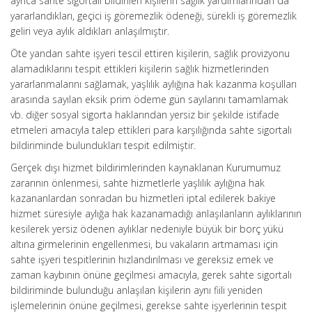
ayrıca sahte sigortalı bildirilen kişilerin sağlık yardımlarından da
yararlandıkları, geçici iş göremezlik ödeneği, sürekli iş göremezlik
geliri veya aylık aldıkları anlaşılmıştır.
Öte yandan sahte işyeri tescil ettiren kişilerin, sağlık provizyonu
alamadıklarını tespit ettikleri kişilerin sağlık hizmetlerinden
yararlanmalarını sağlamak, yaşlılık aylığına hak kazanma koşulları
arasında sayılan eksik prim ödeme gün sayılarını tamamlamak
vb. diğer sosyal sigorta haklarından yersiz bir şekilde istifade
etmeleri amacıyla talep ettikleri para karşılığında sahte sigortalı
bildiriminde bulundukları tespit edilmiştir.
Gerçek dışı hizmet bildirimlerinden kaynaklanan Kurumumuz
zararının önlenmesi, sahte hizmetlerle yaşlılık aylığına hak
kazananlardan sonradan bu hizmetleri iptal edilerek bakiye
hizmet süresiyle aylığa hak kazanamadığı anlaşılanların aylıklarının
kesilerek yersiz ödenen aylıklar nedeniyle büyük bir borç yükü
altına girmelerinin engellenmesi, bu vakaların artmaması için
sahte işyeri tespitlerinin hızlandırılması ve gereksiz emek ve
zaman kaybının önüne geçilmesi amacıyla, gerek sahte sigortalı
bildiriminde bulunduğu anlaşılan kişilerin aynı fiili yeniden
işlemelerinin önüne geçilmesi, gerekse sahte işyerlerinin tespit