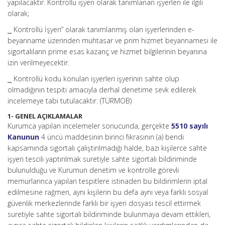
yapılacaktır. Kontrollü işyeri olarak tanımlanan işyerleri ile ilgili
olarak;
⎯ Kontrollü İşyeri” olarak tanımlanmış olan işyerlerinden e-
beyanname üzerinden muhtasar ve prim hizmet beyannamesi ile
sigortalıların prime esas kazanç ve hizmet bilgilerinin beyanına
izin verilmeyecektir.
⎯ Kontrollü kodu konulan işyerleri işyerinin sahte olup
olmadığının tespiti amacıyla derhal denetime sevk edilerek
incelemeye tabi tutulacaktır. (TÜRMOB)
1- GENEL AÇIKLAMALAR
Kurumca yapılan incelemeler sonucunda, gerçekte
5510 sayılı
Kanunun
4 üncü maddesinin birinci fıkrasının (a) bendi
kapsamında sigortalı çalıştırılmadığı halde, bazı kişilerce sahte
işyeri tescili yaptırılmak suretiyle sahte sigortalı bildiriminde
bulunulduğu ve Kurumun denetim ve kontrolle görevli
memurlarınca yapılan tespitlere istinaden bu bildirimlerin iptal
edilmesine rağmen, aynı kişilerin bu defa aynı veya farklı sosyal
güvenlik merkezlerinde farklı bir işyeri dosyası tescil ettirmek
suretiyle sahte sigortalı bildiriminde bulunmaya devam ettikleri,