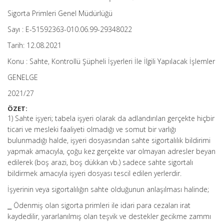
Sigorta Primleri Genel Müdürlüğü
Sayı : E-51592363-010.06.99-29348022
Tarih: 12.08.2021
Konu : Sahte, Kontrollü Şüpheli İşyerleri İle İlgili Yapılacak İşlemler
GENELGE
2021/27
ÖZET:
1) Sahte işyeri; tabela işyeri olarak da adlandırılan gerçekte hiçbir
ticari ve mesleki faaliyeti olmadığı ve somut bir varlığı
bulunmadığı halde, işyeri dosyasından sahte sigortalılık bildirimi
yapmak amacıyla, çoğu kez gerçekte var olmayan adresler beyan
edilerek (boş arazi, boş dükkan vb.) sadece sahte sigortalı
bildirmek amacıyla işyeri dosyası tescil edilen yerlerdir.
İşyerinin veya sigortalılığın sahte olduğunun anlaşılması halinde;
⎯ Ödenmiş olan sigorta primleri ile idari para cezaları irat
kaydedilir, yararlanılmış olan teşvik ve destekler gecikme zammı