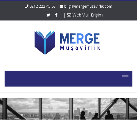
0212 222 45 63
bilgi@mergemusavirlik.com
|
WebMail Erişim