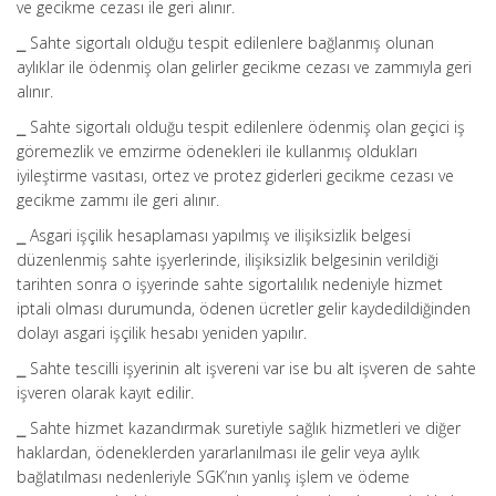
ve gecikme cezası ile geri alınır.
⎯ Sahte sigortalı olduğu tespit edilenlere bağlanmış olunan
aylıklar ile ödenmiş olan gelirler gecikme cezası ve zammıyla geri
alınır.
⎯ Sahte sigortalı olduğu tespit edilenlere ödenmiş olan geçici iş
göremezlik ve emzirme ödenekleri ile kullanmış oldukları
iyileştirme vasıtası, ortez ve protez giderleri gecikme cezası ve
gecikme zammı ile geri alınır.
⎯ Asgari işçilik hesaplaması yapılmış ve ilişiksizlik belgesi
düzenlenmiş sahte işyerlerinde, ilişiksizlik belgesinin verildiği
tarihten sonra o işyerinde sahte sigortalılık nedeniyle hizmet
iptali olması durumunda, ödenen ücretler gelir kaydedildiğinden
dolayı asgari işçilik hesabı yeniden yapılır.
⎯ Sahte tescilli işyerinin alt işvereni var ise bu alt işveren de sahte
işveren olarak kayıt edilir.
⎯ Sahte hizmet kazandırmak suretiyle sağlık hizmetleri ve diğer
haklardan, ödeneklerden yararlanılması ile gelir veya aylık
bağlatılması nedenleriyle SGK’nın yanlış işlem ve ödeme