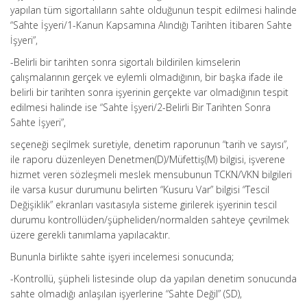
yapılan tüm sigortalıların sahte olduğunun tespit edilmesi halinde
“Sahte İşyeri/1-Kanun Kapsamına Alındığı Tarihten İtibaren Sahte
İşyeri”,
-Belirli bir tarihten sonra sigortalı bildirilen kimselerin
çalışmalarının gerçek ve eylemli olmadığının, bir başka ifade ile
belirli bir tarihten sonra işyerinin gerçekte var olmadığının tespit
edilmesi halinde ise “Sahte İşyeri/2-Belirli Bir Tarihten Sonra
Sahte İşyeri”,
seçeneği seçilmek suretiyle, denetim raporunun “tarih ve sayısı”,
ile raporu düzenleyen Denetmen(D)/Müfettiş(M) bilgisi, işverene
hizmet veren sözleşmeli meslek mensubunun TCKN/VKN bilgileri
ile varsa kusur durumunu belirten “Kusuru Var” bilgisi “Tescil
Değişiklik” ekranları vasıtasıyla sisteme girilerek işyerinin tescil
durumu kontrollüden/şüpheliden/normalden sahteye çevrilmek
üzere gerekli tanımlama yapılacaktır.
Bununla birlikte sahte işyeri incelemesi sonucunda;
-Kontrollü, şüpheli listesinde olup da yapılan denetim sonucunda
sahte olmadığı anlaşılan işyerlerine “Sahte Değil” (SD),