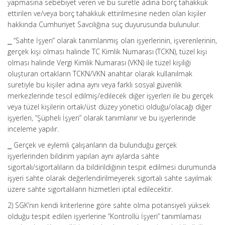
yapmasına sebebiyet veren ve bu suretle adına borç tahakkuk
ettirilen ve/veya borç tahakkuk ettirilmesine neden olan kişiler
hakkında Cumhuriyet Savcılığına suç duyurusunda bulunulur.
⎯ “Sahte İşyeri” olarak tanımlanmış olan işyerlerinin, işverenlerinin,
gerçek kişi olması halinde TC Kimlik Numarası (TCKN), tüzel kişi
olması halinde Vergi Kimlik Numarası (VKN) ile tüzel kişiliği
oluşturan ortakların TCKN/VKN anahtar olarak kullanılmak
suretiyle bu kişiler adına aynı veya farklı sosyal güvenlik
merkezlerinde tescil edilmiş/edilecek diğer işyerleri ile bu gerçek
veya tüzel kişilerin ortak/üst düzey yönetici olduğu/olacağı diğer
işyerleri, “Şüpheli İşyeri” olarak tanımlanır ve bu işyerlerinde
inceleme yapılır.
⎯ Gerçek ve eylemli çalışanların da bulunduğu gerçek
işyerlerinden bildirim yapılan aynı aylarda sahte
sigortalı/sigortalıların da bildirildiğinin tespit edilmesi durumunda
işyeri sahte olarak değerlendirilmeyerek sigortalı sahte sayılmak
üzere sahte sigortalıların hizmetleri iptal edilecektir.
2) SGK’nın kendi kriterlerine göre sahte olma potansiyeli yüksek
olduğu tespit edilen işyerlerine “Kontrollü İşyeri” tanımlaması