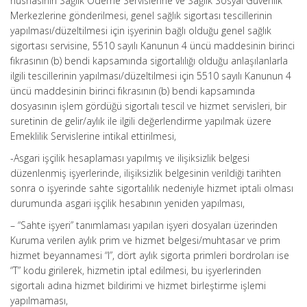
nüshasının Sağlık Ödeme Servislerine ve Sağlık Sosyal Güvenlik
Merkezlerine gönderilmesi, genel sağlık sigortası tescillerinin
yapılması/düzeltilmesi için işyerinin bağlı olduğu genel sağlık
sigortası servisine, 5510 sayılı Kanunun 4 üncü maddesinin birinci
fıkrasının (b) bendi kapsamında sigortalılığı olduğu anlaşılanlarla
ilgili tescillerinin yapılması/düzeltilmesi için 5510 sayılı Kanunun 4
üncü maddesinin birinci fıkrasının (b) bendi kapsamında
dosyasının işlem gördüğü sigortalı tescil ve hizmet servisleri, bir
suretinin de gelir/aylık ile ilgili değerlendirme yapılmak üzere
Emeklilik Servislerine intikal ettirilmesi,
-Asgari işçilik hesaplaması yapılmış ve ilişiksizlik belgesi
düzenlenmiş işyerlerinde, ilişiksizlik belgesinin verildiği tarihten
sonra o işyerinde sahte sigortalılık nedeniyle hizmet iptali olması
durumunda asgari işçilik hesabının yeniden yapılması,
– “Sahte işyeri” tanımlaması yapılan işyeri dosyaları üzerinden
Kuruma verilen aylık prim ve hizmet belgesi/muhtasar ve prim
hizmet beyannamesi “I”, dört aylık sigorta primleri bordroları ise
“T” kodu girilerek, hizmetin iptal edilmesi, bu işyerlerinden
sigortalı adına hizmet bildirimi ve hizmet birleştirme işlemi
yapılmaması,