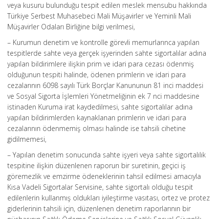
veya kusuru bulunduğu tespit edilen meslek mensubu hakkında
Türkiye Serbest Muhasebeci Mali Müşavirler ve Yeminli Mali
Müşavirler Odaları Birliğine bilgi verilmesi,
– Kurumun denetim ve kontrolle görevli memurlarınca yapılan
tespitlerde sahte veya gerçek işyerinden sahte sigortalılar adına
yapılan bildirimlere ilişkin prim ve idari para cezası ödenmiş
olduğunun tespiti halinde, ödenen primlerin ve idari para
cezalarının 6098 sayılı Türk Borçlar Kanununun 81 inci maddesi
ve Sosyal Sigorta İşlemleri Yönetmeliğinin ek 7 nci maddesine
istinaden Kuruma irat kaydedilmesi, sahte sigortalılar adına
yapılan bildirimlerden kaynaklanan primlerin ve idari para
cezalarının ödenmemiş olması halinde ise tahsili cihetine
gidilmemesi,
– Yapılan denetim sonucunda sahte işyeri veya sahte sigortalılık
tespitine ilişkin düzenlenen raporun bir suretinin, geçici iş
göremezlik ve emzirme ödeneklerinin tahsil edilmesi amacıyla
Kısa Vadeli Sigortalar Servisine, sahte sigortalı olduğu tespit
edilenlerin kullanmış oldukları iyileştirme vasıtası, ortez ve protez
giderlerinin tahsili için, düzenlenen denetim raporlarının bir