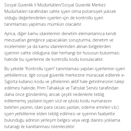
Sosyal Güvenlik İl Müdürlükleri/Sosyal Güvenlik Merkez
Müdürlükleri tarafından sahte işyeri olma potansiyeli yüksek
olduğu değerlendirilen işyerleri için de kontrollü işyeri
tanımlaması yapılması mümkün olacaktır.
Ayrıca, diğer kamu idarelerinin denetim elemanlarınca kendi
mevzuatları gereğince yapacakları soruşturma, denetim ve
incelemeler ya da kamu idarelerinden alınan belgelerden
işyerinin sahte olduğuna dair herhangi bir hususun bulunması
halinde bu işyerlerine de kontrollü kodu konulacaktır.
Bu şekilde “Kontrollü İşyeri” tanımlaması yapılan işyerlerinin işyeri
yetkililerince, ilgili sosyal güvenlik merkezine müracaat edilerek e-
Sigorta kullanıcı kodu ve şifrelerinin aktif hale getirilmesinin talep
edilmesi halinde, Prim Tahakkuk ve Tahsilat Servisi tarafından
daha önce gönderilmiş ancak çeşitli nedenlerle tebliğ
edilememiş yazıların (işyeri sicil ve işkolu kodu numarasını
belirten yazının, idari para cezası yazıları, ödeme emirleri v.b.)
işyeri yetkililerine elden tebliğ edilmesi ve işyerinin faaliyette
bulunduğu adresin yerleşim belgesi veya vergi dairesi yoklama
tutanağı ile kanıtlanması istenilecektir.