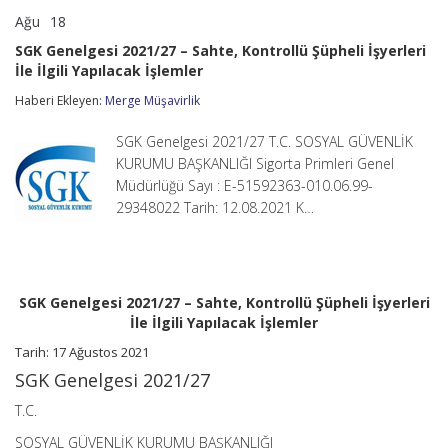
Ağu
18
SGK
yorumlar kapalı
Genelgesi
SGK Genelgesi 2021/27 – Sahte, Kontrollü Şüpheli İşyerleri
2021/27
İle İlgili Yapılacak İşlemler
–
Sahte,
Haberi Ekleyen:
Merge Müşavirlik
Kontrollü
Şüpheli
İşyerleri
SGK Genelgesi 2021/27 T.C. SOSYAL GÜVENLİK
İle
KURUMU BAŞKANLIĞI Sigorta Primleri Genel
İlgili
Müdürlüğü Sayı : E-51592363-010.06.99-
Yapılacak
29348022 Tarih: 12.08.2021 K…
İşlemler
için
SGK Genelgesi 2021/27 – Sahte, Kontrollü Şüpheli İşyerleri
İle İlgili Yapılacak İşlemler
Tarih: 17 Ağustos 2021
SGK Genelgesi 2021/27
T.C.
SOSYAL GÜVENLİK KURUMU BAŞKANLIĞI