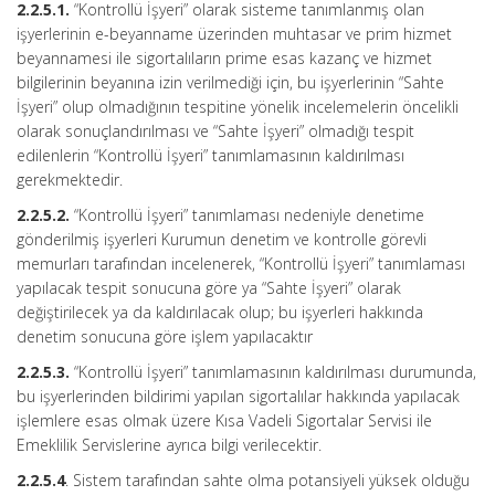
2.2.5.1.
“Kontrollü İşyeri” olarak sisteme tanımlanmış olan
işyerlerinin e-beyanname üzerinden muhtasar ve prim hizmet
beyannamesi ile sigortalıların prime esas kazanç ve hizmet
bilgilerinin beyanına izin verilmediği için, bu işyerlerinin “Sahte
İşyeri” olup olmadığının tespitine yönelik incelemelerin öncelikli
olarak sonuçlandırılması ve “Sahte İşyeri” olmadığı tespit
edilenlerin “Kontrollü İşyeri” tanımlamasının kaldırılması
gerekmektedir.
2.2.5.2.
“Kontrollü İşyeri” tanımlaması nedeniyle denetime
gönderilmiş işyerleri Kurumun denetim ve kontrolle görevli
memurları tarafından incelenerek, “Kontrollü İşyeri” tanımlaması
yapılacak tespit sonucuna göre ya “Sahte İşyeri” olarak
değiştirilecek ya da kaldırılacak olup; bu işyerleri hakkında
denetim sonucuna göre işlem yapılacaktır
2.2.5.3.
“Kontrollü İşyeri” tanımlamasının kaldırılması durumunda,
bu işyerlerinden bildirimi yapılan sigortalılar hakkında yapılacak
işlemlere esas olmak üzere Kısa Vadeli Sigortalar Servisi ile
Emeklilik Servislerine ayrıca bilgi verilecektir.
2.2.5.4
. Sistem tarafından sahte olma potansiyeli yüksek olduğu