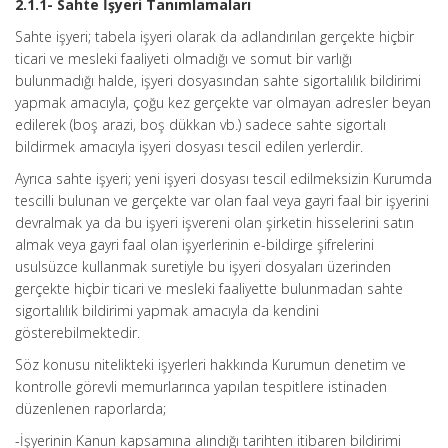
2.1.1- Sahte İşyeri Tanımlamaları
Sahte işyeri; tabela işyeri olarak da adlandırılan gerçekte hiçbir
ticari ve mesleki faaliyeti olmadığı ve somut bir varlığı
bulunmadığı halde, işyeri dosyasından sahte sigortalılık bildirimi
yapmak amacıyla, çoğu kez gerçekte var olmayan adresler beyan
edilerek (boş arazi, boş dükkan vb.) sadece sahte sigortalı
bildirmek amacıyla işyeri dosyası tescil edilen yerlerdir.
Ayrıca sahte işyeri; yeni işyeri dosyası tescil edilmeksizin Kurumda
tescilli bulunan ve gerçekte var olan faal veya gayri faal bir işyerini
devralmak ya da bu işyeri işvereni olan şirketin hisselerini satın
almak veya gayri faal olan işyerlerinin e-bildirge şifrelerini
usulsüzce kullanmak suretiyle bu işyeri dosyaları üzerinden
gerçekte hiçbir ticari ve mesleki faaliyette bulunmadan sahte
sigortalılık bildirimi yapmak amacıyla da kendini
gösterebilmektedir.
Söz konusu nitelikteki işyerleri hakkında Kurumun denetim ve
kontrolle görevli memurlarınca yapılan tespitlere istinaden
düzenlenen raporlarda;
-İşyerinin Kanun kapsamına alındığı tarihten itibaren bildirimi