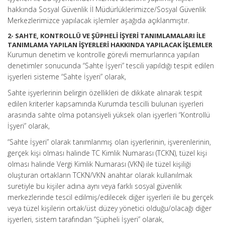
hakkında Sosyal Güvenlik İl Müdürlüklerimizce/Sosyal Güvenlik
Merkezlerimizce yapılacak işlemler aşağıda açıklanmıştır.
2- SAHTE, KONTROLLÜ VE ŞÜPHELİ İŞYERİ TANIMLAMALARI İLE
TANIMLAMA YAPILAN İŞYERLERİ HAKKINDA YAPILACAK İŞLEMLER
Kurumun denetim ve kontrolle görevli memurlarınca yapılan
denetimler sonucunda “Sahte İşyeri” tescili yapıldığı tespit edilen
işyerleri sisteme “Sahte İşyeri” olarak,
Sahte işyerlerinin belirgin özellikleri de dikkate alınarak tespit
edilen kriterler kapsamında Kurumda tescilli bulunan işyerleri
arasında sahte olma potansiyeli yüksek olan işyerleri “Kontrollü
İşyeri” olarak,
“Sahte İşyeri” olarak tanımlanmış olan işyerlerinin, işverenlerinin,
gerçek kişi olması halinde TC Kimlik Numarası (TCKN), tüzel kişi
olması halinde Vergi Kimlik Numarası (VKN) ile tüzel kişiliği
oluşturan ortakların TCKN/VKN anahtar olarak kullanılmak
suretiyle bu kişiler adına aynı veya farklı sosyal güvenlik
merkezlerinde tescil edilmiş/edilecek diğer işyerleri ile bu gerçek
veya tüzel kişilerin ortak/üst düzey yönetici olduğu/olacağı diğer
işyerleri, sistem tarafından “Şüpheli İşyeri” olarak,