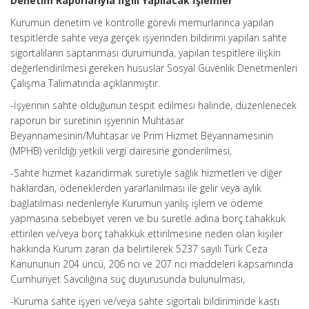
Denetim Raporlarıyla İlgili Yapılacak İşlemler
Kurumun denetim ve kontrolle görevli memurlarınca yapılan
tespitlerde sahte veya gerçek işyerinden bildirimi yapılan sahte
sigortalıların saptanması durumunda, yapılan tespitlere ilişkin
değerlendirilmesi gereken hususlar Sosyal Güvenlik Denetmenleri
Çalışma Talimatında açıklanmıştır.
-İşyerinin sahte olduğunun tespit edilmesi halinde, düzenlenecek
raporun bir suretinin işyerinin Muhtasar
Beyannamesinin/Muhtasar ve Prim Hizmet Beyannamesinin
(MPHB) verildiği yetkili vergi dairesine gönderilmesi,
-Sahte hizmet kazandırmak suretiyle sağlık hizmetleri ve diğer
haklardan, ödeneklerden yararlanılması ile gelir veya aylık
bağlatılması nedenleriyle Kurumun yanlış işlem ve ödeme
yapmasına sebebiyet veren ve bu suretle adına borç tahakkuk
ettirilen ve/veya borç tahakkuk ettirilmesine neden olan kişiler
hakkında Kurum zararı da belirtilerek 5237 sayılı Türk Ceza
Kanununun 204 üncü, 206 ncı ve 207 nci maddeleri kapsamında
Cumhuriyet Savcılığına suç duyurusunda bulunulması,
-Kuruma sahte işyeri ve/veya sahte sigortalı bildiriminde kastı