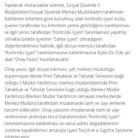
Yapılacak müracaatlar üzerine, Sosyal Güvenlik İl
Müdürlükleri/Sosyal Güvenlik Merkez Müdürlükleri tarafından
belirlenen kriterlere göre konulmuş olan kontrollü işyeri kodu,
işveren tarafından bu kriterlerin yerine getirildiğinin kanıtlanması
ve ilgili servis tarafından “Kontrollü İşyeri” tanımlaması yapılmış
olmakla birlikte işyerinin “Sahte İşyeri” olmadığının
değerlendirilmesi halinde, ilgili dosya memuru tarafından
“Kontrollü İşyeri” tanımlamasının kaldırılmasına ilişkin Ek-3’de yer
alan “Onay Yazısı” hazırlanacaktır.
Onay yazısı; ilgili dosya memuru, şef, merkez müdürlüğü
bulunmayan illerde Prim Tahakkuk ve Tahsilat Servisinin bağlı
olduğu İl Müdür Yardımcısı, merkez müdürlüklerinde Prim
Tahakkuk ve Tahsilat Servisinin bağlı olduğu Merkez Müdür
Yardımcısı (Merkez Müdür Yardımcısı olmayan merkezlerde
Merkez Müdürü) tarafından imzalanarak tarih ve sayı verilerek
tanzim edilecektir. Onay yazısının imzalanarak tarih ve sayı
verilmesinin ardından tescil kütüklerindeki “Kontrollü İşyeri”
tanımlamasının kaldırılması ve varsa adres değişikliklerinin
sisteme kaydedilmesi amacıyla İşyeri Tescil ve e-Sigorta Servisine
bildirilecektir.