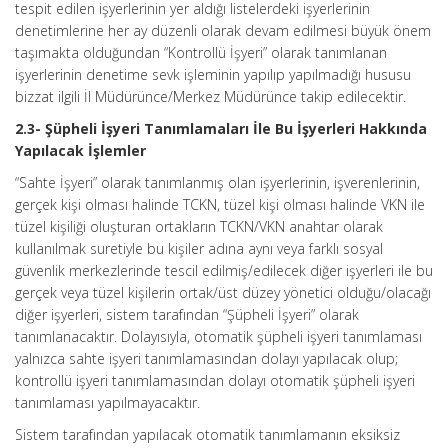
tespit edilen işyerlerinin yer aldığı listelerdeki işyerlerinin
denetimlerine her ay düzenli olarak devam edilmesi büyük önem
taşımakta olduğundan “Kontrollü İşyeri” olarak tanımlanan
işyerlerinin denetime sevk işleminin yapılıp yapılmadığı hususu
bizzat ilgili İl Müdürünce/Merkez Müdürünce takip edilecektir.
2.3- Şüpheli İşyeri Tanımlamaları İle Bu İşyerleri Hakkında
Yapılacak İşlemler
“Sahte İşyeri” olarak tanımlanmış olan işyerlerinin, işverenlerinin,
gerçek kişi olması halinde TCKN, tüzel kişi olması halinde VKN ile
tüzel kişiliği oluşturan ortakların TCKN/VKN anahtar olarak
kullanılmak suretiyle bu kişiler adına aynı veya farklı sosyal
güvenlik merkezlerinde tescil edilmiş/edilecek diğer işyerleri ile bu
gerçek veya tüzel kişilerin ortak/üst düzey yönetici olduğu/olacağı
diğer işyerleri, sistem tarafından “Şüpheli İşyeri” olarak
tanımlanacaktır. Dolayısıyla, otomatik şüpheli işyeri tanımlaması
yalnızca sahte işyeri tanımlamasından dolayı yapılacak olup;
kontrollü işyeri tanımlamasından dolayı otomatik şüpheli işyeri
tanımlaması yapılmayacaktır.
Sistem tarafından yapılacak otomatik tanımlamanın eksiksiz