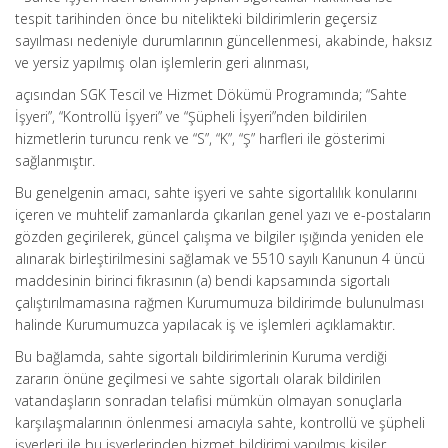
tespit tarihinden önce bu nitelikteki bildirimlerin geçersiz
sayılması nedeniyle durumlarının güncellenmesi, akabinde, haksız
ve yersiz yapılmış olan işlemlerin geri alınması,
açısından SGK Tescil ve Hizmet Dökümü Programında; “Sahte
İşyeri”, “Kontrollü İşyeri” ve “Şüpheli İşyeri”nden bildirilen
hizmetlerin turuncu renk ve “S”, “K”, “Ş” harfleri ile gösterimi
sağlanmıştır.
Bu genelgenin amacı, sahte işyeri ve sahte sigortalılık konularını
içeren ve muhtelif zamanlarda çıkarılan genel yazı ve e-postaların
gözden geçirilerek, güncel çalışma ve bilgiler ışığında yeniden ele
alınarak birleştirilmesini sağlamak ve 5510 sayılı Kanunun 4 üncü
maddesinin birinci fıkrasının (a) bendi kapsamında sigortalı
çalıştırılmamasına rağmen Kurumumuza bildirimde bulunulması
halinde Kurumumuzca yapılacak iş ve işlemleri açıklamaktır.
Bu bağlamda, sahte sigortalı bildirimlerinin Kuruma verdiği
zararın önüne geçilmesi ve sahte sigortalı olarak bildirilen
vatandaşların sonradan telafisi mümkün olmayan sonuçlarla
karşılaşmalarının önlenmesi amacıyla sahte, kontrollü ve şüpheli
işyerleri ile bu işyerlerinden hizmet bildirimi yapılmış kişiler