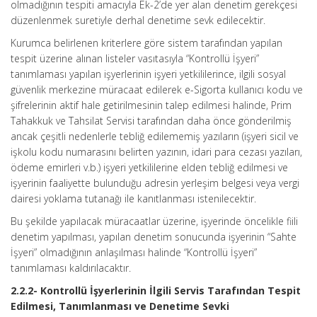
olmadığının tespiti amacıyla Ek-2’de yer alan denetim gerekçesi
düzenlenmek suretiyle derhal denetime sevk edilecektir.
Kurumca belirlenen kriterlere göre sistem tarafından yapılan
tespit üzerine alınan listeler vasıtasıyla “Kontrollü İşyeri”
tanımlaması yapılan işyerlerinin işyeri yetkililerince, ilgili sosyal
güvenlik merkezine müracaat edilerek e-Sigorta kullanıcı kodu ve
şifrelerinin aktif hale getirilmesinin talep edilmesi halinde, Prim
Tahakkuk ve Tahsilat Servisi tarafından daha önce gönderilmiş
ancak çeşitli nedenlerle tebliğ edilememiş yazıların (işyeri sicil ve
işkolu kodu numarasını belirten yazının, idari para cezası yazıları,
ödeme emirleri v.b.) işyeri yetkililerine elden tebliğ edilmesi ve
işyerinin faaliyette bulunduğu adresin yerleşim belgesi veya vergi
dairesi yoklama tutanağı ile kanıtlanması istenilecektir.
Bu şekilde yapılacak müracaatlar üzerine, işyerinde öncelikle fiili
denetim yapılması, yapılan denetim sonucunda işyerinin “Sahte
İşyeri” olmadığının anlaşılması halinde “Kontrollü İşyeri”
tanımlaması kaldırılacaktır.
2.2.2- Kontrollü İşyerlerinin İlgili Servis Tarafından Tespit
Edilmesi, Tanımlanması ve Denetime Sevki