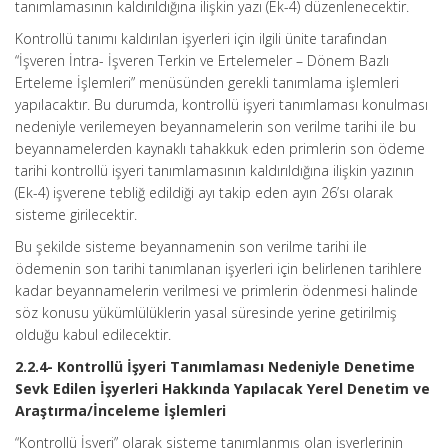
tanımlamasının kaldırıldığına ilişkin yazı (Ek-4) düzenlenecektir.
Kontrollü tanımı kaldırılan işyerleri için ilgili ünite tarafından
“İşveren İntra- İşveren Terkin ve Ertelemeler – Dönem Bazlı
Erteleme İşlemleri” menüsünden gerekli tanımlama işlemleri
yapılacaktır. Bu durumda, kontrollü işyeri tanımlaması konulması
nedeniyle verilemeyen beyannamelerin son verilme tarihi ile bu
beyannamelerden kaynaklı tahakkuk eden primlerin son ödeme
tarihi kontrollü işyeri tanımlamasının kaldırıldığına ilişkin yazının
(Ek-4) işverene tebliğ edildiği ayı takip eden ayın 26’sı olarak
sisteme girilecektir.
Bu şekilde sisteme beyannamenin son verilme tarihi ile
ödemenin son tarihi tanımlanan işyerleri için belirlenen tarihlere
kadar beyannamelerin verilmesi ve primlerin ödenmesi halinde
söz konusu yükümlülüklerin yasal süresinde yerine getirilmiş
olduğu kabul edilecektir.
2.2.4- Kontrollü İşyeri Tanımlaması Nedeniyle Denetime
Sevk Edilen İşyerleri Hakkında Yapılacak Yerel Denetim ve
Araştırma/İnceleme İşlemleri
“Kontrollü İşyeri” olarak sisteme tanımlanmış olan işyerlerinin