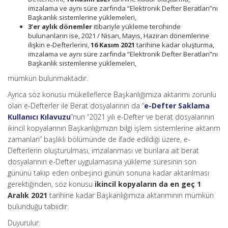
imzalama ve aynı süre zarfında “Elektronik Defter Beratları”nı
Başkanlık sistemlerine yüklemeleri,
3’er aylık dönemler
itibariyle yükleme tercihinde
bulunanların ise, 2021 / Nisan, Mayıs, Haziran dönemlerine
ilişkin e-Defterlerini,
16 Kasım 2021
tarihine kadar oluşturma,
imzalama ve aynı süre zarfında “Elektronik Defter Beratları”nı
Başkanlık sistemlerine yüklemeleri,
mümkün bulunmaktadır.
Ayrıca söz konusu mükelleflerce Başkanlığımıza aktarımı zorunlu
olan e-Defterler ile Berat dosyalarının da “
e-Defter Saklama
Kullanıcı Kılavuzu
”nun “2021 yılı e-Defter ve berat dosyalarının
ikincil kopyalarının Başkanlığımızın bilgi işlem sistemlerine aktarım
zamanları” başlıklı bölümünde de ifade edildiği üzere, e-
Defterlerin oluşturulması, imzalanması ve bunlara ait berat
dosyalarının e-Defter uygulamasına yükleme süresinin son
gününü takip eden onbeşinci günün sonuna kadar aktarılması
gerektiğinden, söz konusu
ikincil kopyaların da en geç 1
Aralık 2021
tarihine kadar Başkanlığımıza aktarımının mümkün
bulunduğu tabiidir.
Duyurulur.