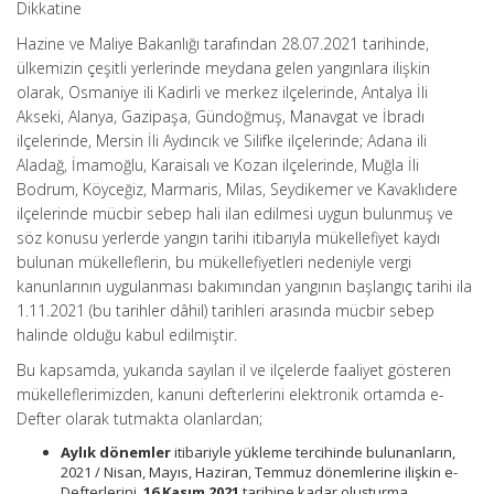
Dikkatine
Hazine ve Maliye Bakanlığı tarafından 28.07.2021 tarihinde,
ülkemizin çeşitli yerlerinde meydana gelen yangınlara ilişkin
olarak, Osmaniye ili Kadirli ve merkez ilçelerinde, Antalya İli
Akseki, Alanya, Gazipaşa, Gündoğmuş, Manavgat ve İbradı
ilçelerinde, Mersin İli Aydıncık ve Silifke ilçelerinde; Adana ili
Aladağ, İmamoğlu, Karaisalı ve Kozan ilçelerinde, Muğla İli
Bodrum, Köyceğiz, Marmaris, Milas, Seydikemer ve Kavaklıdere
ilçelerinde mücbir sebep hali ilan edilmesi uygun bulunmuş ve
söz konusu yerlerde yangın tarihi itibarıyla mükellefiyet kaydı
bulunan mükelleflerin, bu mükellefiyetleri nedeniyle vergi
kanunlarının uygulanması bakımından yangının başlangıç tarihi ila
1.11.2021 (bu tarihler dâhil) tarihleri arasında mücbir sebep
halinde olduğu kabul edilmiştir.
Bu kapsamda, yukarıda sayılan il ve ilçelerde faaliyet gösteren
mükelleflerimizden, kanuni defterlerini elektronik ortamda e-
Defter olarak tutmakta olanlardan;
Aylık dönemler
itibariyle yükleme tercihinde bulunanların,
2021 / Nisan, Mayıs, Haziran, Temmuz dönemlerine ilişkin e-
Defterlerini,
16 Kasım 2021
tarihine kadar oluşturma,