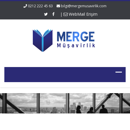
0212 222 45 63
bilgi@mergemusavirlik.com
|
WebMail Erişim