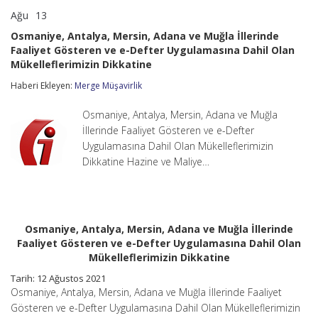
Ağu
13
Osmaniye,
yorumlar kapalı
Antalya,
Osmaniye, Antalya, Mersin, Adana ve Muğla İllerinde
Mersin,
Faaliyet Gösteren ve e-Defter Uygulamasına Dahil Olan
Adana
Mükelleflerimizin Dikkatine
ve
Muğla
Haberi Ekleyen:
Merge Müşavirlik
İllerinde
Faaliyet
Gösteren
Osmaniye, Antalya, Mersin, Adana ve Muğla
ve
İllerinde Faaliyet Gösteren ve e-Defter
e-
Uygulamasına Dahil Olan Mükelleflerimizin
Defter
Uygulamasına
Dikkatine Hazine ve Maliye…
Dahil
Olan
Mükelleflerimizin
Dikkatine
için
Osmaniye, Antalya, Mersin, Adana ve Muğla İllerinde
Faaliyet Gösteren ve e-Defter Uygulamasına Dahil Olan
Mükelleflerimizin Dikkatine
Tarih: 12 Ağustos 2021
Osmaniye, Antalya, Mersin, Adana ve Muğla İllerinde Faaliyet
Gösteren ve e-Defter Uygulamasına Dahil Olan Mükelleflerimizin