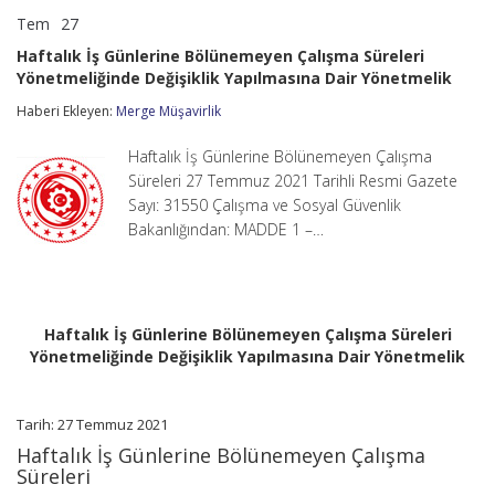
Tem
27
Haftalık
yorumlar kapalı
İş
Haftalık İş Günlerine Bölünemeyen Çalışma Süreleri
Günlerine
Yönetmeliğinde Değişiklik Yapılmasına Dair Yönetmelik
Bölünemeyen
Çalışma
Haberi Ekleyen:
Merge Müşavirlik
Süreleri
Yönetmeliğinde
Değişiklik
Haftalık İş Günlerine Bölünemeyen Çalışma
Yapılmasına
Süreleri 27 Temmuz 2021 Tarihli Resmi Gazete
Dair
Sayı: 31550 Çalışma ve Sosyal Güvenlik
Yönetmelik
Bakanlığından: MADDE 1 –…
için
Haftalık İş Günlerine Bölünemeyen Çalışma Süreleri
Yönetmeliğinde Değişiklik Yapılmasına Dair Yönetmelik
Tarih: 27 Temmuz 2021
Haftalık İş Günlerine Bölünemeyen Çalışma
Süreleri