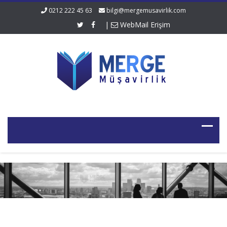
0212 222 45 63
bilgi@mergemusavirlik.com
|
WebMail Erişim