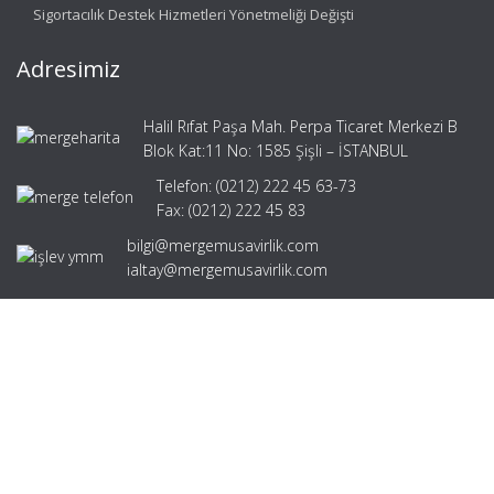
Sigortacılık Destek Hizmetleri Yönetmeliği Değişti
Adresimiz
Halil Rıfat Paşa Mah. Perpa Ticaret Merkezi B
Blok Kat:11 No: 1585 Şişli – İSTANBUL
Telefon: (0212) 222 45 63-73
Fax: (0212) 222 45 83
bilgi@mergemusavirlik.com
ialtay@mergemusavirlik.com
Hızlı Menü
Ana Sayfa
Hakkımızda
Hizmetlerimiz
Güncel Mevzuat
İletişim