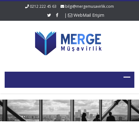
0212 222 45 63
bilgi@mergemusavirlik.com
|
WebMail Erişim