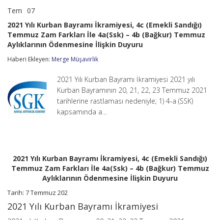
Tem
07
2021
yorumlar kapalı
Yılı
2021 Yılı Kurban Bayramı İkramiyesi, 4c (Emekli Sandığı)
Kurban
Temmuz Zam Farkları İle 4a(Ssk) – 4b (Bağkur) Temmuz
Bayramı
Aylıklarının Ödenmesine İlişkin Duyuru
İkramiyesi,
4c
Haberi Ekleyen:
Merge Müşavirlik
(Emekli
Sandığı)
Temmuz
2021 Yılı Kurban Bayramı İkramiyesi 2021 yılı
Zam
Kurban Bayramının 20, 21, 22, 23 Temmuz 2021
Farkları
tarihlerine rastlaması nedeniyle; 1) 4-a (SSK)
İle
4a(Ssk)
kapsamında a…
–
4b
(Bağkur)
Temmuz
Aylıklarının
2021 Yılı Kurban Bayramı İkramiyesi, 4c (Emekli Sandığı)
Ödenmesine
Temmuz Zam Farkları İle 4a(Ssk) – 4b (Bağkur) Temmuz
İlişkin
Aylıklarının Ödenmesine İlişkin Duyuru
Duyuru
için
Tarih: 7 Temmuz 202
2021 Yılı Kurban Bayramı İkramiyesi