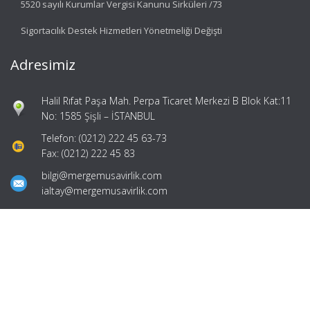
5520 sayılı Kurumlar Vergisi Kanunu Sirküleri /73
Sigortacılık Destek Hizmetleri Yönetmeliği Değişti
Adresimiz
Halil Rıfat Paşa Mah. Perpa Ticaret Merkezi B Blok Kat:11
No: 1585 Şişli – İSTANBUL
Telefon: (0212) 222 45 63-73
Fax: (0212) 222 45 83
bilgi@mergemusavirlik.com
ialtay@mergemusavirlik.com
Hızlı Menü
Ana Sayfa
Hakkımızda
Hizmetlerimiz
Güncel Mevzuat