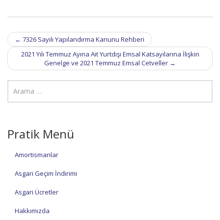
Post
←
7326 Sayılı Yapılandırma Kanunu Rehberi
navigation
2021 Yılı Temmuz Ayına Ait Yurtdışı Emsal Katsayılarına İlişkin
Genelge ve 2021 Temmuz Emsal Cetveller
→
Pratik Menü
Amortismanlar
Asgari Geçim İndirimi
Asgari Ücretler
Hakkımızda