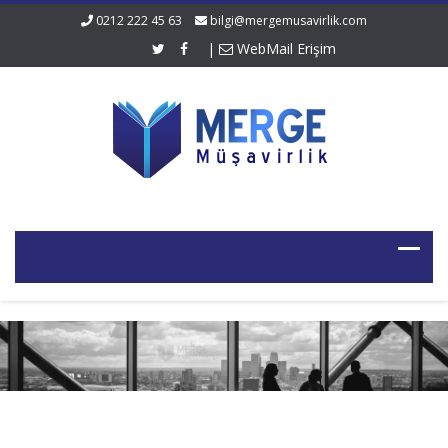
0212 222 45 63
bilgi@mergemusavirlik.com
|
WebMail Erişim