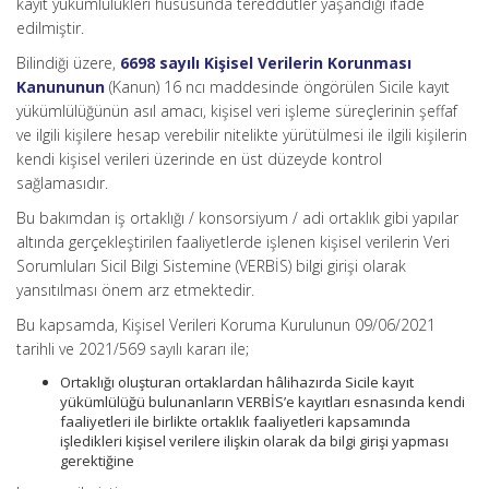
kayıt yükümlülükleri hususunda tereddütler yaşandığı ifade
edilmiştir.
Bilindiği üzere,
6698 sayılı Kişisel Verilerin Korunması
Kanununun
(Kanun) 16 ncı maddesinde öngörülen Sicile kayıt
yükümlülüğünün asıl amacı, kişisel veri işleme süreçlerinin şeffaf
ve ilgili kişilere hesap verebilir nitelikte yürütülmesi ile ilgili kişilerin
kendi kişisel verileri üzerinde en üst düzeyde kontrol
sağlamasıdır.
Bu bakımdan iş ortaklığı / konsorsiyum / adi ortaklık gibi yapılar
altında gerçekleştirilen faaliyetlerde işlenen kişisel verilerin Veri
Sorumluları Sicil Bilgi Sistemine (VERBİS) bilgi girişi olarak
yansıtılması önem arz etmektedir.
Bu kapsamda, Kişisel Verileri Koruma Kurulunun 09/06/2021
tarihli ve 2021/569 sayılı kararı ile;
Ortaklığı oluşturan ortaklardan hâlihazırda Sicile kayıt
yükümlülüğü bulunanların VERBİS’e kayıtları esnasında kendi
faaliyetleri ile birlikte ortaklık faaliyetleri kapsamında
işledikleri kişisel verilere ilişkin olarak da bilgi girişi yapması
gerektiğine