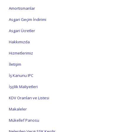
Amortismanlar
Asgari Geçim İndirimi
Asgari Ücretler
Hakkımızda
Hizmetlerimiz
İletişim
İş Kanunu IPC
İşçilik Maliyetleri
KDV Oranları ve Listesi
Makaleler
Mükellef Panosu
Nelerden Vergi SSK Kesilir