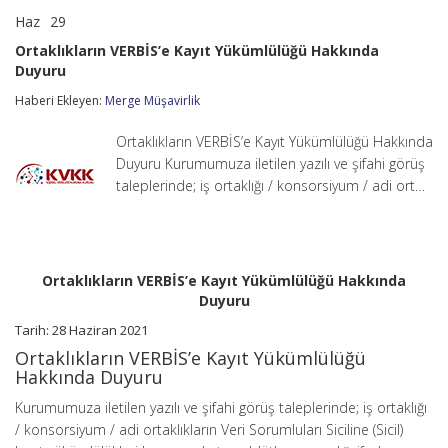
Haz
29
Ortaklıkların
yorumlar kapalı
VERBİS’e
Ortaklıkların VERBİS’e Kayıt Yükümlülüğü Hakkında
Kayıt
Duyuru
Yükümlülüğü
Hakkında
Haberi Ekleyen:
Merge Müşavirlik
Duyuru
için
Ortaklıkların VERBİS’e Kayıt Yükümlülüğü Hakkında
Duyuru Kurumumuza iletilen yazılı ve şifahi görüş
taleplerinde; iş ortaklığı / konsorsiyum / adi ort…
Ortaklıkların VERBİS’e Kayıt Yükümlülüğü Hakkında
Duyuru
Tarih: 28 Haziran 2021
Ortaklıkların VERBİS’e Kayıt Yükümlülüğü
Hakkında Duyuru
Kurumumuza iletilen yazılı ve şifahi görüş taleplerinde; iş ortaklığı
/ konsorsiyum / adi ortaklıkların Veri Sorumluları Siciline (Sicil)