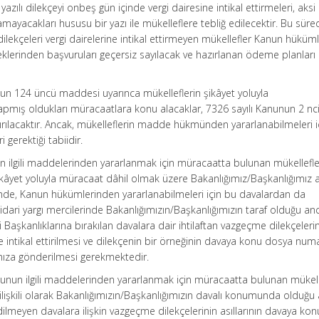
azılı dilekçeyi onbeş gün içinde vergi dairesine intikal ettirmeleri, aksi
yacakları hususu bir yazı ile mükelleflere tebliğ edilecektir. Bu süre
dilekçeleri vergi dairelerine intikal ettirmeyen mükellefler Kanun hüküm
lerinden başvuruları geçersiz sayılacak ve hazırlanan ödeme planları 
nun 124 üncü maddesi uyarınca mükelleflerin şikâyet yoluyla
apmış oldukları müracaatlara konu alacaklar, 7326 sayılı Kanunun 2 nc
lacaktır. Ancak, mükelleflerin madde hükmünden yararlanabilmeleri i
gerektiği tabiidir.
n ilgili maddelerinden yararlanmak için müracaatta bulunan mükellefle
i şikâyet yoluyla müracaat dâhil olmak üzere Bakanlığımız/Başkanlığımız 
inde, Kanun hükümlerinden yararlanabilmeleri için bu davalardan da
dari yargı mercilerinde Bakanlığımızın/Başkanlığımızın taraf olduğu an
 Başkanlıklarına bırakılan davalara dair ihtilaftan vazgeçme dilekçeleri
iine intikal ettirilmesi ve dilekçenin bir örneğinin davaya konu dosya num
ımıza gönderilmesi gerekmektedir.
anunun ilgili maddelerinden yararlanmak için müracaatta bulunan mükell
e ilişkili olarak Bakanlığımızın/Başkanlığımızın davalı konumunda olduğu
ilmeyen davalara ilişkin vazgeçme dilekçelerinin asıllarının davaya ko