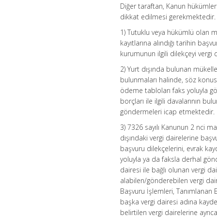
Diğer taraftan, Kanun hükümler
dikkat edilmesi gerekmektedir.
1) Tutuklu veya hükümlü olan mü
kayıtlarına alındığı tarihin baş
kurumunun ilgili dilekçeyi vergi
2) Yurt dışında bulunan mükell
bulunmaları halinde, söz konusu
ödeme tabloları faks yoluyla gö
borçları ile ilgili davalarının 
göndermeleri icap etmektedir.
3) 7326 sayılı Kanunun 2 nci ma
dışındaki vergi dairelerine başv
başvuru dilekçelerini, evrak kay
yoluyla ya da faksla derhal gönd
dairesi ile bağlı olunan vergi 
alabilen/gönderebilen vergi dai
Başvuru İşlemleri, Tanımlanan Ev
başka vergi dairesi adına kayde
belirtilen vergi dairelerine ay