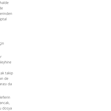
 halde
de
lerinden
iptal
i
çin
r
aleyhine
cak takip
nin de
arası da
eflerin
 ancak,
nu dosya