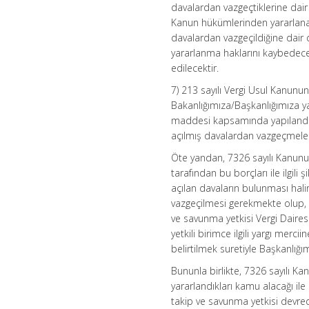
davalardan vazgeçtiklerine dair y
Kanun hükümlerinden yararlanama
davalardan vazgeçildiğine dair 
yararlanma haklarını kaybedecek
edilecektir.
7) 213 sayılı Vergi Usul Kanunu
Bakanlığımıza/Başkanlığımıza y
maddesi kapsamında yapılandırı
açılmış davalardan vazgeçmeleri 
Öte yandan, 7326 sayılı Kanunu
tarafından bu borçları ile ilgil
açılan davaların bulunması hal
vazgeçilmesi gerekmekte olup, i
ve savunma yetkisi Vergi Dairesi
yetkili birimce ilgili yargı merc
belirtilmek suretiyle Başkanlığ
Bununla birlikte, 7326 sayılı K
yararlandıkları kamu alacağı il
takip ve savunma yetkisi devred