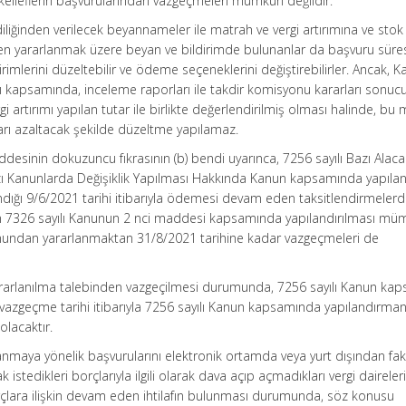
elleflerin başvurularından vazgeçmeleri mümkün değildir.
liğinden verilecek beyannameler ile matrah ve vergi artırımına ve stok
den yararlanmak üzere beyan ve bildirimde bulunanlar da başvuru süre
imlerini düzeltebilir ve ödeme seçeneklerini değiştirebilirler. Ancak, 
sı kapsamında, inceleme raporları ile takdir komisyonu kararları sonuc
i artırımı yapılan tutar ile birlikte değerlendirilmiş olması halinde, bu
nları azaltacak şekilde düzeltme yapılamaz.
esinin dokuzuncu fıkrasının (b) bendi uyarınca, 7256 sayılı Bazı Alaca
azı Kanunlarda Değişiklik Yapılması Hakkında Kanun kapsamında yapılan
ndığı 9/6/2021 tarihi itibarıyla ödemesi devam eden taksitlendirmeler
rın 7326 sayılı Kanunun 2 nci maddesi kapsamında yapılandırılması m
Kanundan yararlanmaktan 31/8/2021 tarihine kadar vazgeçmeleri de
ararlanılma talebinden vazgeçilmesi durumunda, 7256 sayılı Kanun ka
 vazgeçme tarihi itibarıyla 7256 sayılı Kanun kapsamında yapılandırmanı
olacaktır.
nmaya yönelik başvurularını elektronik ortamda veya yurt dışından fak
istedikleri borçlarıyla ilgili olarak dava açıp açmadıkları vergi daireler
borçlara ilişkin devam eden ihtilafın bulunması durumunda, söz konusu