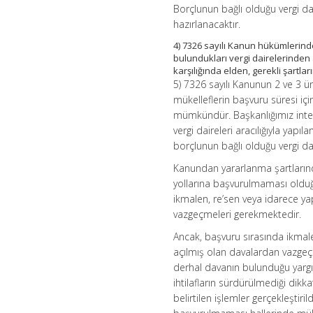
Borçlunun bağlı olduğu vergi d
hazırlanacaktır.
4) 7326 sayılı Kanun hükümlerin
bulundukları vergi dairelerinden 
karşılığında elden, gerekli şartl
5) 7326 sayılı Kanunun 2 ve 3
mükelleflerin başvuru süresi i
mümkündür. Başkanlığımız intern
vergi daireleri aracılığıyla ya
borçlunun bağlı olduğu vergi da
Kanundan yararlanma şartlarınd
yollarına başvurulmaması oldu
ikmalen, re’sen veya idarece yapı
vazgeçmeleri gerekmektedir.
Ancak, başvuru sırasında ikmalen
açılmış olan davalardan vazgeç
derhal davanın bulunduğu yargı 
ihtilafların sürdürülmediği dikk
belirtilen işlemler gerçekleştir