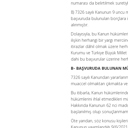
numarası da belirtilmek suretiy
8) 7326 sayılı Kanunun 9 uncu
başvuruda bulunulan borçlara i
alınmıştır.
Dolayısıyla, bu Kanun hükümler
ilişkin herhangi bir yargı merc
itirazlar dâhil olmak üzere her
Kurumu ve Türkiye Büyük Millet
dahi bu başvurular üzerine he
B- BAŞVURUDA BULUNAN MÜK
7326 sayılı Kanundan yararlanm
muaccel olmaktan çıkmakta ve 
Bu itibarla, Kanun hükümlerin
hükümlerini ihlal etmedikleri m
Hakkında Kanunun 62 nci madde
başlanılmış olup sonuçlanmamış 
Öte yandan, söz konusu kişileri
Kanunun yayımlandığı 9/6/2021 