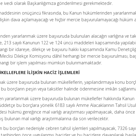
le ivedi olarak Başkanlığımıza gönderilmesi gerekmektedir.
 maddesinin onüçüncü fıkrasında, bu Kanun hükümlerinden yararlanma
lişkin dava açılamayacağı ve hiçbir mercie başvurulamayacağı hüküm a
inden yararlanmak üzere başvuruda bulunulan alacağın varlığına ve tak
iine, 213 sayılı Kanunun 122 ve 124 üncü maddeleri kapsamında yapılab
hangi bir idareye, dilekçe ve başvuru hakkı kapsamında Kamu Denetçiliğ
 Meclisi Dilekçe Komisyonu dâhil herhangi bir mercie başvurulması, ba
rhangi bir işlem yapılması mümkün bulunmamaktadır.
ELLEFLERE İLİŞKİN HACİZ İŞLEMLERİ
ak üzere başvuruda bulunan mükelleflerin, yapılandırmaya konu borçl
bu borçların peşin veya taksitler halinde ödenmesine imkân sağlanma
den yararlanmak üzere başvuruda bulunan mükellefler hakkında Kanun
üddetçe bu borçlara yönelik 6183 sayılı Amme Alacaklarının Tahsil Usu
si hükmü gereğince mal varlığı araştırması yapılmayacak, daha önce
bulunan mal varlığı araştırmalarına da son verilecektir.
n bu borçları nedeniyle cebren tahsil işlemleri yapılmayacak, 7326 sayıl
tarihinden önce uygulanmış hacizler ve bu hacizlere dayanılarak başla