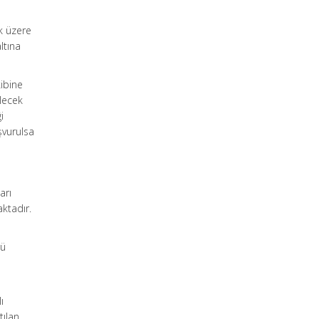
k üzere
ltına
ibine
ilecek
i
şvurulsa
arı
ktadır.
lü
ı
tılan