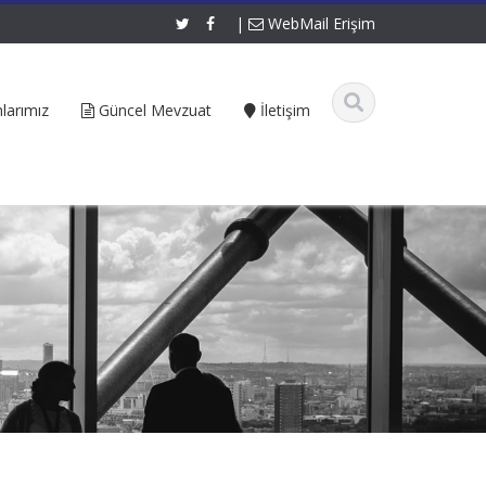
|
WebMail Erişim
larımız
Güncel Mevzuat
İletişim