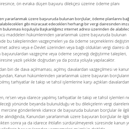
airesince, ön evraka düşen başvuru dilekçesi üzerine ödeme planı
den yararlanmak üzere başvuruda bulunan borçlular, ödeme planlarını bağ
alabilecekleri gibi müracaat edecekleri herhangi bir vergi dairesinden imz
arın bulunması koşuluyla Başkanlığımız internet adresi üzerinden de alabilec
 üncü maddeleri hükümlerinden yararlanmak üzere başvuruda bulunan
çinde bu taleplerinden vazgeçmeleri ya da ödeme seçeneklerini değiştir
et adresi veya e-Devlet üzerinden veya bağlı oldukları vergi dairesi d
pılan başvurulardan vazgeçme veya ödeme seçeneği değiştirme talepleri,
iresine yazılı şekilde doğrudan ya da posta yoluyla yapılacaktır.
an biri de dava açılmaması, açılmış davalardan vazgeçilmesi ve kanu
ğundan, Kanun hükümlerinden yararlanmak üzere başvuran borçluların
lmış tarhiyatlar ile takip ve tahsil işlemlerine karşı açtıkları davalarda
, re’sen veya idarece yapılmış tarhiyatlar ile takip ve tahsil işlemleri 
ileceği yönünde beyanda bulunulduğu ve bu dilekçelerin vergi daireler
merciine gönderilerek idarece de başvuruda bulunan borçlular ile ilgil
ate alındığında, Kanundan yararlanmak üzere başvuran borçlular ile ilgil
ildikten sonra ya da idarece ihtilafın sürdürülmeyerek süresinde kanun y