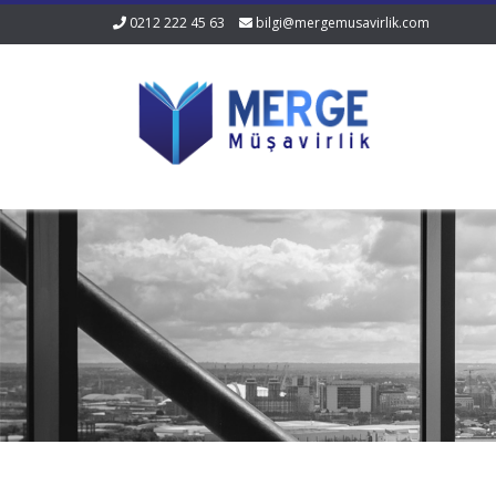
0212 222 45 63
bilgi@mergemusavirlik.com