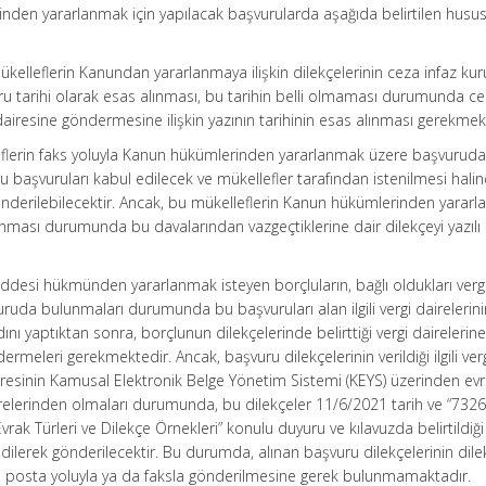
inden yararlanmak için yapılacak başvurularda aşağıda belirtilen husu
kelleflerin Kanundan yararlanmaya ilişkin dilekçelerinin ceza infaz k
vuru tarihi olarak esas alınması, bu tarihin belli olmaması durumunda ce
 dairesine göndermesine ilişkin yazının tarihinin esas alınması gerekmek
eflerin faks yoluyla Kanun hükümlerinden yararlanmak üzere başvurud
 başvuruları kabul edilecek ve mükellefler tarafından istenilmesi hali
nderilebilecektir. Ancak, bu mükelleflerin Kanun hükümlerinden yararla
bulunması durumunda bu davalarından vazgeçtiklerine dair dilekçeyi yazılı
ddesi hükmünden yararlanmak isteyen borçluların, bağlı oldukları vergi
uruda bulunmaları durumunda bu başvuruları alan ilgili vergi dairelerini
dını yaptıktan sonra, borçlunun dilekçelerinde belirttiği vergi dairelerin
ermeleri gerekmektedir. Ancak, başvuru dilekçelerinin verildiği ilgili ver
dairesinin Kamusal Elektronik Belge Yönetim Sistemi (KEYS) üzerinden ev
relerinden olmaları durumunda, bu dilekçeler 11/6/2021 tarih ve “7326 
rak Türleri ve Dilekçe Örnekleri” konulu duyuru ve kılavuzda belirtildiği
dilerek gönderilecektir. Bu durumda, alınan başvuru dilekçelerinin dil
rıca posta yoluyla ya da faksla gönderilmesine gerek bulunmamaktadır.