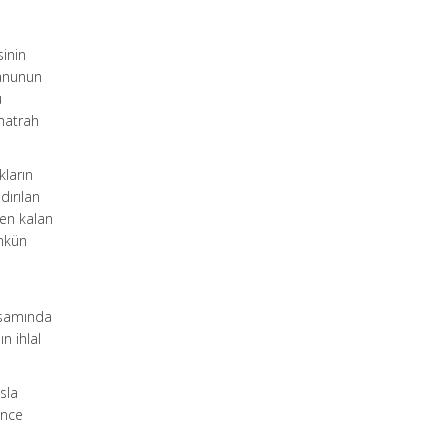
sinin
Kanunun
u
 matrah
kların
dırılan
den kalan
ümkün
psamında
n ihlal
sla
ince