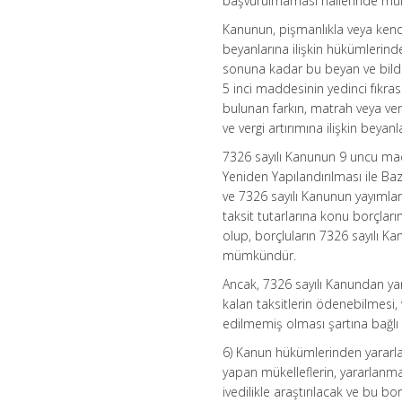
başvurulmaması hallerinde mük
Kanunun, pişmanlıkla veya kendi
beyanlarına ilişkin hükümlerin
sonuna kadar bu beyan ve bildir
5 inci maddesinin yedinci fıkra
bulunan farkın, matrah veya verg
ve vergi artırımına ilişkin beya
7326 sayılı Kanunun 9 uncu madd
Yeniden Yapılandırılması ile B
ve 7326 sayılı Kanunun yayımla
taksit tutarlarına konu borçla
olup, borçluların 7326 sayılı 
mümkündür.
Ancak, 7326 sayılı Kanundan y
kalan taksitlerin ödenebilmesi,
edilmemiş olması şartına bağlı 
6) Kanun hükümlerinden yararla
yapan mükelleflerin, yararlanmak 
ivedilikle araştırılacak ve bu 