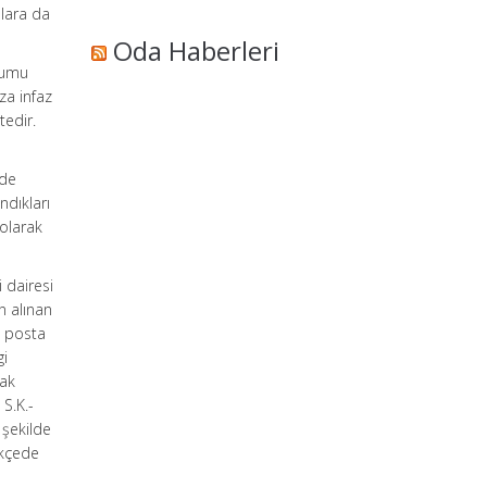
slara da
Oda Haberleri
urumu
za infaz
tedir.
a
nde
ndıkları
 olarak
 dairesi
n alınan
e posta
gi
rak
S.K.-
 şekilde
ekçede