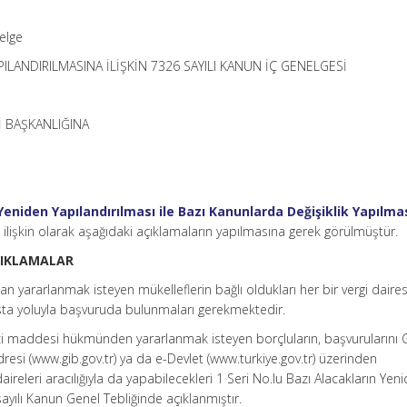
elge
ILANDIRILMASINA İLİŞKİN 7326 SAYILI KANUN İÇ GENELGESİ
 BAŞKANLIĞINA
 Yeniden Yapılandırılması ile Bazı Kanunlarda Değişiklik Yapılma
lişkin olarak aşağıdaki açıklamaların yapılmasına gerek görülmüştür.
ÇIKLAMALAR
ndan yararlanmak isteyen mükelleflerin bağlı oldukları her bir vergi daire
sta yoluyla başvuruda bulunmaları gerekmektedir.
nci maddesi hükmünden yararlanmak isteyen borçluların, başvurularını G
dresi (www.gib.gov.tr) ya da e-Devlet (www.turkiye.gov.tr) üzerinden
daireleri aracılığıyla da yapabilecekleri 1 Seri No.lu Bazı Alacakların Yen
sayılı Kanun Genel Tebliğinde açıklanmıştır.