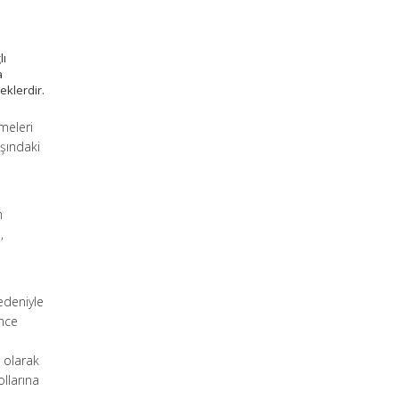
lı
a
eklerdir.
meleri
ışındaki
n
,
n
nedeniyle
ince
i
i olarak
ollarına