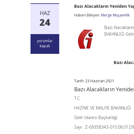
Bazı Alacakların Yeniden Ya
HAZ
Haberi Ekleyen:
Merge Müşavirlik
24
Bazı Alacakları
BAKANLIĞI Gelir
Bazı
yorumlar
Alacakların
kapalı
Yeniden
Yapılandırılması
İç
Bazı Alac
Genelgesi
2021/1
için
Tarih: 23 Haziran 2021
Bazı Alacakların Yenide
T.C.
HAZİNE VE MALİYE BAKANLIĞI
Gelir İdaresi Başkanlığı
Sayı : Z-69358343-010.06.01.[