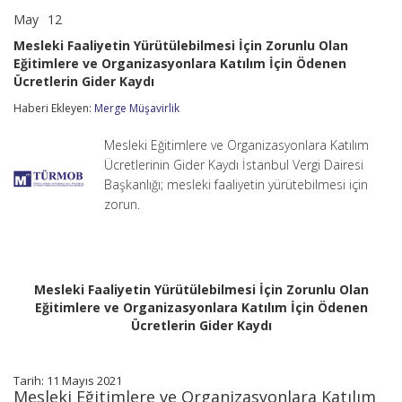
May
12
Mesleki
yorumlar kapalı
Faaliyetin
Mesleki Faaliyetin Yürütülebilmesi İçin Zorunlu Olan
Yürütülebilmesi
Eğitimlere ve Organizasyonlara Katılım İçin Ödenen
İçin
Ücretlerin Gider Kaydı
Zorunlu
Olan
Haberi Ekleyen:
Merge Müşavirlik
Eğitimlere
ve
Organizasyonlara
Mesleki Eğitimlere ve Organizasyonlara Katılım
Katılım
Ücretlerinin Gider Kaydı İstanbul Vergi Dairesi
İçin
Başkanlığı; mesleki faaliyetin yürütebilmesi için
Ödenen
Ücretlerin
zorun.
Gider
Kaydı
için
Mesleki Faaliyetin Yürütülebilmesi İçin Zorunlu Olan
Eğitimlere ve Organizasyonlara Katılım İçin Ödenen
Ücretlerin Gider Kaydı
Tarih: 11 Mayıs 2021
Mesleki Eğitimlere ve Organizasyonlara Katılım