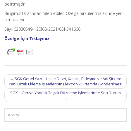
belirtmiştir.
Birliğimiz tarafından talep edilen Özelge Sirkülerimiz ekinde yer
almaktadır.
Sayı: 62030549-120[68-2021/65]-341666
Özelge İçin Tıklayınız
Post
←
SGK Genel Yazı – Hisse Devri, Katılım, Birleşme ve Adi Şirkete
navigation
Yeni Ortak Ekleme İşlemlerinin Elektronik Ortamda Gönderilmesi
SGK – Geriye Yönelik Teşvik Düzeltme İşlemlerinde Son Durum
→