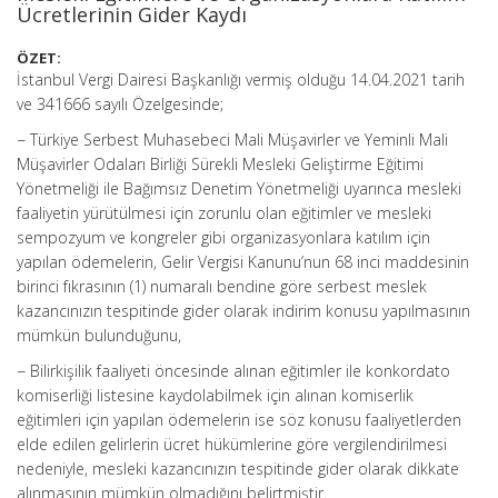
Ücretlerinin Gider Kaydı
ÖZET:
İstanbul Vergi Dairesi Başkanlığı vermiş olduğu 14.04.2021 tarih
ve 341666 sayılı Özelgesinde;
− Türkiye Serbest Muhasebeci Mali Müşavirler ve Yeminli Mali
Müşavirler Odaları Birliği Sürekli Mesleki Geliştirme Eğitimi
Yönetmeliği ile Bağımsız Denetim Yönetmeliği uyarınca mesleki
faaliyetin yürütülmesi için zorunlu olan eğitimler ve mesleki
sempozyum ve kongreler gibi organizasyonlara katılım için
yapılan ödemelerin, Gelir Vergisi Kanunu’nun 68 inci maddesinin
birinci fıkrasının (1) numaralı bendine göre serbest meslek
kazancınızın tespitinde gider olarak indirim konusu yapılmasının
mümkün bulunduğunu,
− Bilirkişilik faaliyeti öncesinde alınan eğitimler ile konkordato
komiserliği listesine kaydolabilmek için alınan komiserlik
eğitimleri için yapılan ödemelerin ise söz konusu faaliyetlerden
elde edilen gelirlerin ücret hükümlerine göre vergilendirilmesi
nedeniyle, mesleki kazancınızın tespitinde gider olarak dikkate
alınmasının mümkün olmadığını belirtmiştir.