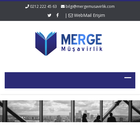
0212 222 45 63
bilgi@mergemusavirlik.com
|
WebMail Erişim