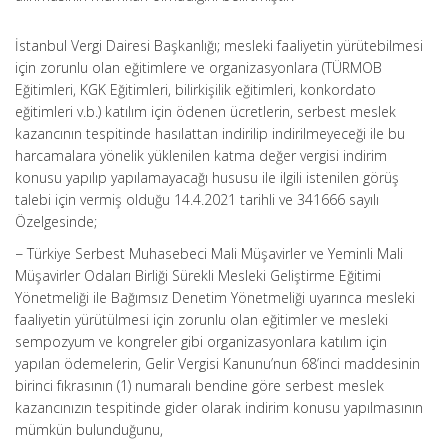
İstanbul Vergi Dairesi Başkanlığı; mesleki faaliyetin yürütebilmesi
için zorunlu olan eğitimlere ve organizasyonlara (TÜRMOB
Eğitimleri, KGK Eğitimleri, bilirkişilik eğitimleri, konkordato
eğitimleri v.b.) katılım için ödenen ücretlerin, serbest meslek
kazancının tespitinde hasılattan indirilip indirilmeyeceği ile bu
harcamalara yönelik yüklenilen katma değer vergisi indirim
konusu yapılıp yapılamayacağı hususu ile ilgili istenilen görüş
talebi için vermiş olduğu 14.4.2021 tarihli ve 341666 sayılı
Özelgesinde;
− Türkiye Serbest Muhasebeci Mali Müşavirler ve Yeminli Mali
Müşavirler Odaları Birliği Sürekli Mesleki Geliştirme Eğitimi
Yönetmeliği ile Bağımsız Denetim Yönetmeliği uyarınca mesleki
faaliyetin yürütülmesi için zorunlu olan eğitimler ve mesleki
sempozyum ve kongreler gibi organizasyonlara katılım için
yapılan ödemelerin, Gelir Vergisi Kanunu’nun 68’inci maddesinin
birinci fıkrasının (1) numaralı bendine göre serbest meslek
kazancınızın tespitinde gider olarak indirim konusu yapılmasının
mümkün bulunduğunu,