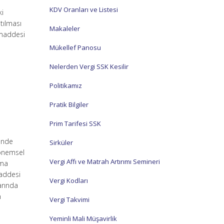
KDV Oranları ve Listesi
ki
tılması
Makaleler
 maddesi
Mükellef Panosu
Nelerden Vergi SSK Kesilir
Politikamız
Pratik Bilgiler
Prim Tarifesi SSK
inde
Sirküler
dönemsel
Vergi Affı ve Matrah Artırımı Semineri
şma
maddesi
Vergi Kodları
arında
n
Vergi Takvimi
Yeminli Mali Müşavirlik