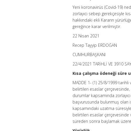
Kısa
Yeni koronavirüs (Covid-19) n
Çalışma
Ödeneğinin
zorlayıcı sebep gerekçesiyle kıs
Süresinin
hakkındaki ekli Kararın yürürlü
Uzatılması
gereğince karar verilmiştir.
Hakkında
Karar
22 Nisan 2021
(Karar
Sayısı:
Recep Tayyip ERDOĞAN
3910)
için
CUMHURBAŞKANI
22/4/2021 TARİHLİ VE 3910 SA
Kısa çalışma ödeneği süre 
MADDE 1- (1) 25/8/1999 tarihli
belirtilen esaslar çerçevesinde
durumlar kapsamında zorlayıcı 
başvurusunda bulunmuş olan işy
kapsamındaki uzatma süresiyle 
belirtilen esaslar çerçevesinde 
süreden sonra başlamak üzere 3
Yürürlük