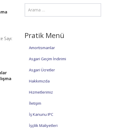
ışma
Pratik Menü
e Sayı:
Amortismanlar
Asgari Geçim İndirimi
Asgari Ücretler
mlar
alışma
Hakkımızda
Hizmetlerimiz
İletişim
İş Kanunu IPC
İşçilik Maliyetleri