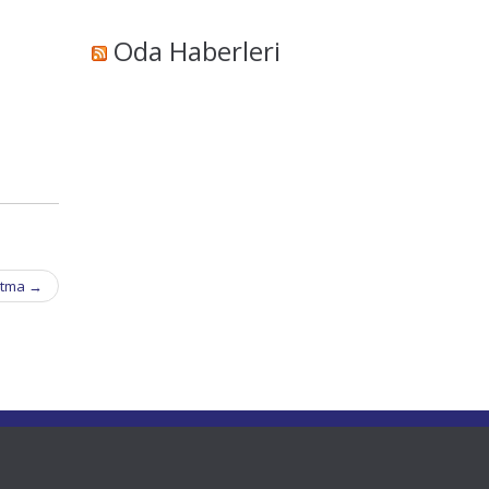
Oda Haberleri
latma
→