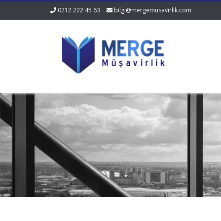
0212 222 45 63
bilgi@mergemusavirlik.com