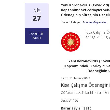
Yeni Koronavirüs (Covid-19
NIS
Kapsamındaki Zorlayıcı Sebe
Ödeneğinin Süresinin Uzatıl
27
Haberi Ekleyen:
Merge Müşavirlik
Kısa Çalışma Öd
Yeni
yorumlar
Koronavirüs
31463 Karar Say
kapalı
(Covid-
19)
Nedeniyle
Dışsal
Etkilerden
Yeni Koronavirüs (Covi
Kaynaklanan
Kapsamındaki Zorlayıcı Se
Dönemsel
Ödeneğinin S
Durumlar
Kapsamındaki
Tarih: 23 Nisan 2021
Zorlayıcı
Sebep
Kısa Çalışma Ödeneğini
Gerekçesiyle
Kısa
23 Nisan 2021 Tarihli Resmi Ga
Çalışma
Uygulanan
Sayı: 31463
İşyerleri
Karar Sayısı: 3910
İçin