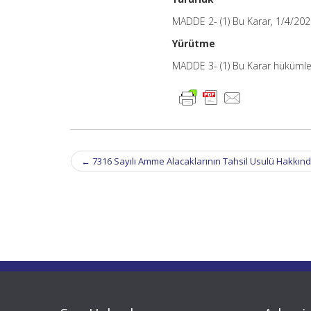
MADDE 2- (1) Bu Karar, 1/4/2021
Yürütme
MADDE 3- (1) Bu Karar hükümler
Post
←
7316 Sayılı Amme Alacaklarının Tahsil Usulü Hakkınd
navigation