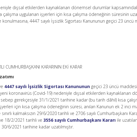
edeniyle dışsal etkilerden kaynaklanan dönemsel durumlar kapsamında
a çalışma uygulanan işyerleri için kısa çalışma ödeneğinin süresinin uza
ğe konulmasına, 4447 sayılı İşsizlik Sigortası Kanununun geçici 23 üncü
YILI CUMHURBAŞKANI KARARININ EKİ KARAR
uzatımı
 ve
4447 sayılı İşsizlik Sigortası Kanununun
geçici 23 üncü maddes
, yeni koronavirüs (Covid-19) nedeniyle dışsal etkilerden kaynaklanan 
sebep gerekçesiyle 31/1/2021 tarihine kadar (bu tarih dâhil) kısa çalı
erleri için kısa çalışma ödeneğinin süresi, anılan Kanunun ek 2 inci 
sınırlı kalmaksızın 29/6/2020 tarihli ve 2706 sayılı Cumhurbaşkanı Kar
ve 18/2/2021 tarihli ve
3556 sayılı Cumhurbaşkanı Kararı
ile uzatıla
0/6/2021 tarihine kadar uzatılmıştır.