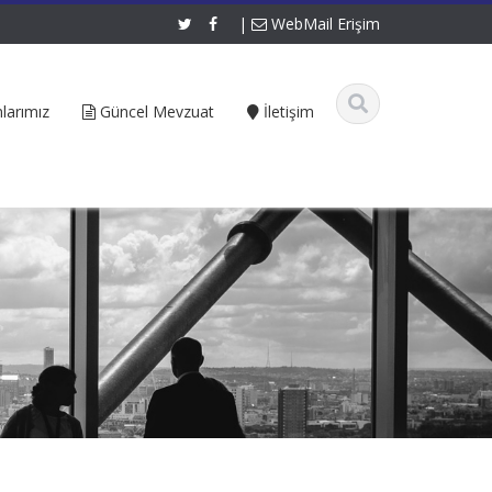
|
WebMail Erişim
larımız
Güncel Mevzuat
İletişim