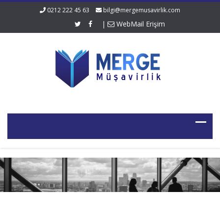
0212 222 45 63
bilgi@mergemusavirlik.com
|
WebMail Erişim