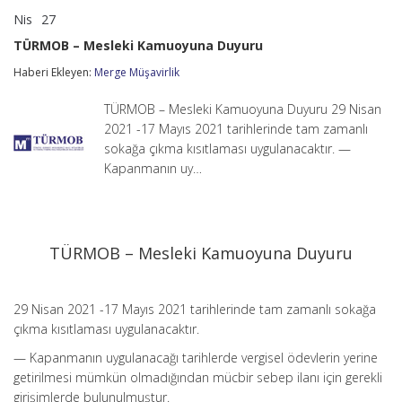
Nis
27
TÜRMOB
yorumlar kapalı
–
TÜRMOB – Mesleki Kamuoyuna Duyuru
Mesleki
Kamuoyuna
Haberi Ekleyen:
Merge Müşavirlik
Duyuru
için
TÜRMOB – Mesleki Kamuoyuna Duyuru 29 Nisan
2021 -17 Mayıs 2021 tarihlerinde tam zamanlı
sokağa çıkma kısıtlaması uygulanacaktır. —
Kapanmanın uy…
TÜRMOB – Mesleki Kamuoyuna Duyuru
29 Nisan 2021 -17 Mayıs 2021 tarihlerinde tam zamanlı sokağa
çıkma kısıtlaması uygulanacaktır.
— Kapanmanın uygulanacağı tarihlerde vergisel ödevlerin yerine
getirilmesi mümkün olmadığından mücbir sebep ilanı için gerekli
girişimlerde bulunulmuştur.