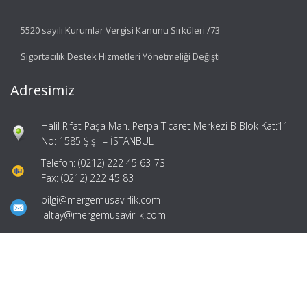
5520 sayılı Kurumlar Vergisi Kanunu Sirküleri /73
Sigortacılık Destek Hizmetleri Yönetmeliği Değişti
Adresimiz
Halil Rıfat Paşa Mah. Perpa Ticaret Merkezi B Blok Kat:11
No: 1585 Şişli – İSTANBUL
Telefon: (0212) 222 45 63-73
Fax: (0212) 222 45 83
bilgi@mergemusavirlik.com
ialtay@mergemusavirlik.com
Hızlı Menü
Ana Sayfa
Hakkımızda