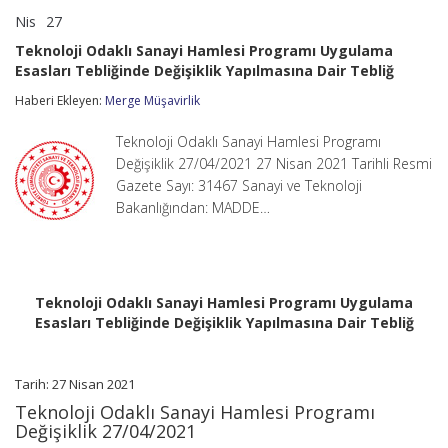
Nis
27
Teknoloji
yorumlar kapalı
Odaklı
Teknoloji Odaklı Sanayi Hamlesi Programı Uygulama
Sanayi
Esasları Tebliğinde Değişiklik Yapılmasına Dair Tebliğ
Hamlesi
Programı
Haberi Ekleyen:
Merge Müşavirlik
Uygulama
Esasları
Tebliğinde
Teknoloji Odaklı Sanayi Hamlesi Programı
Değişiklik
Değişiklik 27/04/2021 27 Nisan 2021 Tarihli Resmi
Yapılmasına
Gazete Sayı: 31467 Sanayi ve Teknoloji
Dair
Bakanlığından: MADDE…
Tebliğ
için
Teknoloji Odaklı Sanayi Hamlesi Programı Uygulama
Esasları Tebliğinde Değişiklik Yapılmasına Dair Tebliğ
Tarih: 27 Nisan 2021
Teknoloji Odaklı Sanayi Hamlesi Programı
Değişiklik 27/04/2021