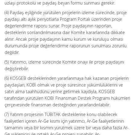
uzlaşı protokolü ve paydaş beyan formu sunması gerekir.
(4) Paydaş eşliğinde yürütülen projelerin izleme sürecinde, proje
paydaşı altı aylık periyotlarla Program Portalı üzerinden proje
değerlendirme raporu sunar. Proje paydaşının raporları,
desteklerin sonlandırılmasına dair Komite kararlarında dikkate
alınır. Ancak proje paydaşının kamu kurum ve kuruluşu olması
durumunda proje değerlendirme raporunun sunulması zorunlu
değildir.
(5) Yatırımcı, izleme sürecinde Komite onayı ile proje paydaşını
değiştirebilir.
(6) KOSGEB desteklerinden yararlanmaya hak kazanan projelerin
paydaşları; KOBİ olmak ve proje süresince yükümlülüklerini ve
satın alma taahhüdünü yerine getirmek kaydıyla, KOSGEB
tarafından yürütülen KOBİ Finansman Destek Programı hükümleri
çerçevesinde finansman desteğinden yararlandırılabilir.
(7) Yatırım projesinin TÜBİTAK desteklerine konu olabilecek
faaliyetleri içeren Ar-Ge kısmı için yatırımcı, Ar-Ge faaliyetlerinin
tamamını veya bir kısmını yürütmek üzere bir veya daha fazla Ar-
Ge yüklenicisi ile ortaklı Ar-Ge projesi sunabilir. Ar-