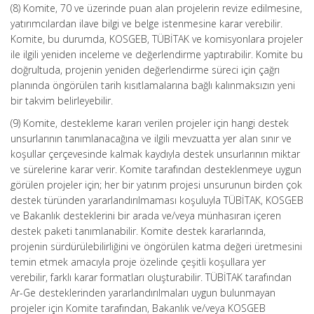
(8) Komite, 70 ve üzerinde puan alan projelerin revize edilmesine,
yatırımcılardan ilave bilgi ve belge istenmesine karar verebilir.
Komite, bu durumda, KOSGEB, TÜBİTAK ve komisyonlara projeler
ile ilgili yeniden inceleme ve değerlendirme yaptırabilir. Komite bu
doğrultuda, projenin yeniden değerlendirme süreci için çağrı
planında öngörülen tarih kısıtlamalarına bağlı kalınmaksızın yeni
bir takvim belirleyebilir.
(9) Komite, destekleme kararı verilen projeler için hangi destek
unsurlarının tanımlanacağına ve ilgili mevzuatta yer alan sınır ve
koşullar çerçevesinde kalmak kaydıyla destek unsurlarının miktar
ve sürelerine karar verir. Komite tarafından desteklenmeye uygun
görülen projeler için; her bir yatırım projesi unsurunun birden çok
destek türünden yararlandırılmaması koşuluyla TÜBİTAK, KOSGEB
ve Bakanlık desteklerini bir arada ve/veya münhasıran içeren
destek paketi tanımlanabilir. Komite destek kararlarında,
projenin sürdürülebilirliğini ve öngörülen katma değeri üretmesini
temin etmek amacıyla proje özelinde çeşitli koşullara yer
verebilir, farklı karar formatları oluşturabilir. TÜBİTAK tarafından
Ar-Ge desteklerinden yararlandırılmaları uygun bulunmayan
projeler için Komite tarafından, Bakanlık ve/veya KOSGEB