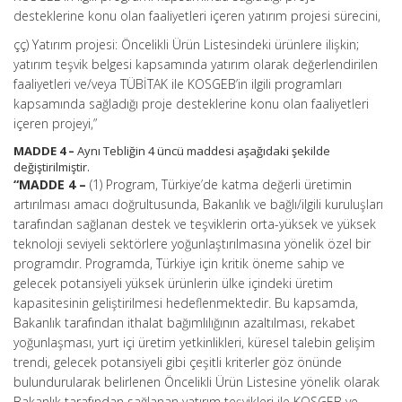
desteklerine konu olan faaliyetleri içeren yatırım projesi sürecini,
çç) Yatırım projesi: Öncelikli Ürün Listesindeki ürünlere ilişkin;
yatırım teşvik belgesi kapsamında yatırım olarak değerlendirilen
faaliyetleri ve/veya TÜBİTAK ile KOSGEB’in ilgili programları
kapsamında sağladığı proje desteklerine konu olan faaliyetleri
içeren projeyi,”
MADDE 4 –
Aynı Tebliğin 4 üncü maddesi aşağıdaki şekilde
değiştirilmiştir.
“MADDE 4 –
(1) Program, Türkiye’de katma değerli üretimin
artırılması amacı doğrultusunda, Bakanlık ve bağlı/ilgili kuruluşları
tarafından sağlanan destek ve teşviklerin orta-yüksek ve yüksek
teknoloji seviyeli sektörlere yoğunlaştırılmasına yönelik özel bir
programdır. Programda, Türkiye için kritik öneme sahip ve
gelecek potansiyeli yüksek ürünlerin ülke içindeki üretim
kapasitesinin geliştirilmesi hedeflenmektedir. Bu kapsamda,
Bakanlık tarafından ithalat bağımlılığının azaltılması, rekabet
yoğunlaşması, yurt içi üretim yetkinlikleri, küresel talebin gelişim
trendi, gelecek potansiyeli gibi çeşitli kriterler göz önünde
bulundurularak belirlenen Öncelikli Ürün Listesine yönelik olarak
Bakanlık tarafından sağlanan yatırım teşvikleri ile KOSGEB ve