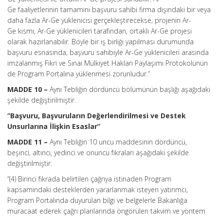
Ge faaliyetlerinin tamamını başvuru sahibi firma dışındaki bir veya
daha fazla Ar-Ge yüklenicisi gerçekleştirecekse, projenin Ar-
Ge kısmı, Ar-Ge yüklenicileri tarafından, ortaklı Ar-Ge projesi
olarak hazırlanabilir. Böyle bir iş birliği yapılması durumunda
başvuru esnasında, başvuru sahibiyle Ar-Ge yüklenicileri arasında
imzalanmış Fikri ve Sınai Mülkiyet Hakları Paylaşımı Protokolünün
de Program Portalına yüklenmesi zorunludur.”
MADDE 10 –
Aynı Tebliğin dördüncü bölümünün başlığı aşağıdaki
şekilde değiştirilmiştir.
“Başvuru, Başvuruların Değerlendirilmesi ve Destek
Unsurlarına İlişkin Esaslar”
MADDE 11 –
Aynı Tebliğin 10 uncu maddesinin dördüncü,
beşinci, altıncı, yedinci ve onuncu fıkraları aşağıdaki şekilde
değiştirilmiştir.
“(4) Birinci fıkrada belirtilen çağrıya istinaden Program
kapsamındaki desteklerden yararlanmak isteyen yatırımcı,
Program Portalında duyurulan bilgi ve belgelerle Bakanlığa
müracaat ederek çağrı planlarında öngörülen takvim ve yöntem