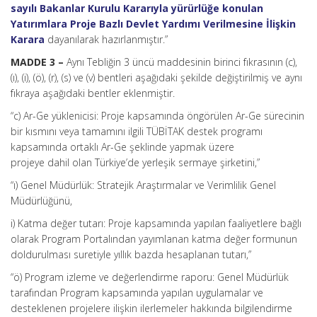
sayılı Bakanlar Kurulu Kararıyla yürürlüğe konulan
Yatırımlara Proje Bazlı Devlet Yardımı Verilmesine İlişkin
Karara
dayanılarak hazırlanmıştır.”
MADDE 3 –
Aynı Tebliğin 3 üncü maddesinin birinci fıkrasının (c),
(ı), (i), (ö), (r), (s) ve (v) bentleri aşağıdaki şekilde değiştirilmiş ve aynı
fıkraya aşağıdaki bentler eklenmiştir.
“c) Ar-Ge yüklenicisi: Proje kapsamında öngörülen Ar-Ge sürecinin
bir kısmını veya tamamını ilgili TÜBİTAK destek programı
kapsamında ortaklı Ar-Ge şeklinde yapmak üzere
projeye dahil olan Türkiye’de yerleşik sermaye şirketini,”
“ı) Genel Müdürlük: Stratejik Araştırmalar ve Verimlilik Genel
Müdürlüğünü,
i) Katma değer tutarı: Proje kapsamında yapılan faaliyetlere bağlı
olarak Program Portalından yayımlanan katma değer formunun
doldurulması suretiyle yıllık bazda hesaplanan tutarı,”
“ö) Program izleme ve değerlendirme raporu: Genel Müdürlük
tarafından Program kapsamında yapılan uygulamalar ve
desteklenen projelere ilişkin ilerlemeler hakkında bilgilendirme