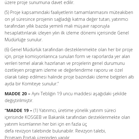
üzere proje sunumuna davet edilir.
(5) Proje kapsamındaki faaliyetlerin tamamlanmasını müteakiben
on yıl süresince projenin sağladığı katma değer tutarı, yatırımcı
tarafından yıllık bazda yeminli mali müşavir raporuyla
hesaplattırılarak izleyen yılın ilk izleme dönemi içerisinde Genel
Müdürlüğe sunulur.
(6) Genel Müdürlük tarafından desteklenmekte olan her bir proje
için, proje komisyonlarınca sunulan form ve raporlarda yer alan
verileri temel alarak hazırlanan ve projelerin genel durumunu
özetleyen program izleme ve değerlendirme raporu ve özel
olarak talep edilmesi halinde proje bazındaki izleme belgeleri altı
ayda bir Komiteye sunulur.”
MADDE 20 –
Aynı Tebliğin 19 uncu maddesi aşağıdaki şekilde
değiştirilmiştir.
“MADDE 19 –
(1) Yatırımcı, üretime yönelik yatırım süreci
içerisinde KOSGEB ve Bakanlık tarafından desteklenmekte olan
yatırım kısımlarının her biri için en fazla üç
defa revizyon talebinde bulunabilir. Revizyon talebi,
Program Portalı üzerinden yapılır.