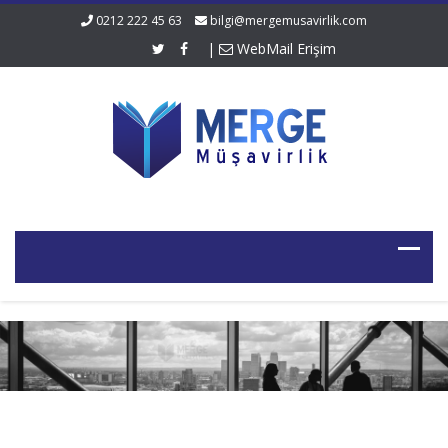
0212 222 45 63
bilgi@mergemusavirlik.com
|
WebMail Erişim