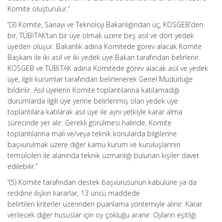
Komite oluşturulur.”
“(3) Komite, Sanayi ve Teknoloji Bakanlığından üç, KOSGEB’den
bir, TÜBİTAK’tan bir üye olmak üzere beş asıl ve dört yedek
üyeden oluşur. Bakanlık adına Komitede görev alacak Komite
Başkanı ile iki asıl ve iki yedek üye Bakan tarafından belirlenir.
KOSGEB ve TÜBİTAK adına Komitede görev alacak asıl ve yedek
üye, ilgili kurumlar tarafından belirlenerek Genel Müdürlüğe
bildirilir. Asıl üyelerin Komite toplantılarına katılamadığı
durumlarda ilgili üye yerine belirlenmiş olan yedek üye
toplantılara katılarak asıl üye ile aynı yetkiyle karar alma
sürecinde yer alır. Gerekli görülmesi halinde, Komite
toplantılarına mali ve/veya teknik konularda bilgilerine
başvurulmak üzere diğer kamu kurum ve kuruluşlarının
temsilcileri ile alanında teknik uzmanlığı bulunan kişiler davet
edilebilir.”
“(5) Komite tarafından destek başvurusunun kabulüne ya da
reddine ilişkin kararlar, 13 üncü maddede
belirtilen kriterler üzerinden puanlama yöntemiyle alınır. Karar
verilecek diğer hususlar için oy çokluğu aranır. Oyların eşitliği