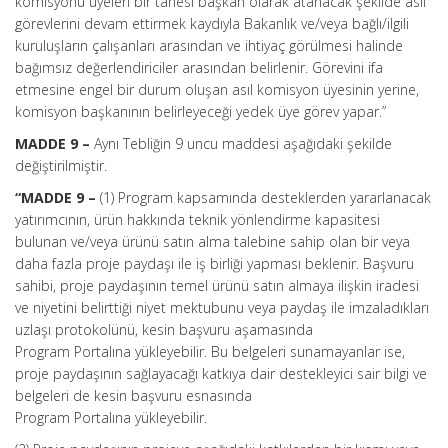
komisyonu üyeleri bir tanesi başkan olarak atanacak şekilde asıl
görevlerini devam ettirmek kaydıyla Bakanlık ve/veya bağlı/ilgili
kuruluşların çalışanları arasından ve ihtiyaç görülmesi halinde
bağımsız değerlendiriciler arasından belirlenir. Görevini ifa
etmesine engel bir durum oluşan asıl komisyon üyesinin yerine,
komisyon başkanının belirleyeceği yedek üye görev yapar.”
MADDE 9 –
Aynı Tebliğin 9 uncu maddesi aşağıdaki şekilde
değiştirilmiştir.
“MADDE 9 –
(1) Program kapsamında desteklerden yararlanacak
yatırımcının, ürün hakkında teknik yönlendirme kapasitesi
bulunan ve/veya ürünü satın alma talebine sahip olan bir veya
daha fazla proje paydaşı ile iş birliği yapması beklenir. Başvuru
sahibi, proje paydaşının temel ürünü satın almaya ilişkin iradesi
ve niyetini belirttiği niyet mektubunu veya paydaş ile imzaladıkları
uzlaşı protokolünü, kesin başvuru aşamasında
Program Portalına yükleyebilir. Bu belgeleri sunamayanlar ise,
proje paydaşının sağlayacağı katkıya dair destekleyici sair bilgi ve
belgeleri de kesin başvuru esnasında
Program Portalına yükleyebilir.