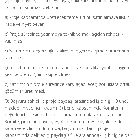
(2) Proje paydaşının projeye aşağıdaki katkılardan bir kısmı veya
tamamını sunması beklenir:
a) Proje kapsamında üretilecek temel ürünü satın almaya ilişkin
irade ve niyet beyanı.
b) Proje süresince yatırımcıya teknik ve mali açıdan rehberlik
yapılması.
c) Yatırımcının öngördüğü faaliyetlerin gerçekleşme durumunun
izlenmesi.
ç) Temel ürünün belirlenen standart ve spesifikasyonlara uygun
şekilde üretildiğinin takip edilmesi.
d) Yatırımcının proje süresince karşılaşabileceği zorluklara ortak
çözümler üretilmesi.
(3) Başvuru sahibi ile proje paydaşı arasındaki iş birliği, 13 üncü
maddenin yedinci fıkrasının (j) bendi kapsamında Komitenin
değerlendirmesinde bir puanlama kriteri olarak dikkate alınır.
Komite, projenin paydaş eşliğinde yürütülmesi koşulu ile destek
kararı verebilir. Bu durumda, başvuru sahibinin proje
kapsamında belirlediği paydaş(lar) ile aralarındaki iş birliğine dair