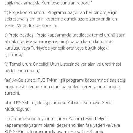
sağlamak amacıyla Komiteye sunulan raporu,”
“r) Proje koordinatörü: Programa başvuran her bir proje için
sekretarya işlemlerini koordine etmek üzere görevlendirilen
Genel Müdürlük personelini,
s) Proje paydaşı: Proje kapsamında üretilecek temel ürünü satın
almak niyetiyle yatırımcıyla iş birliği yapan kamu kurum ve
kuruluşu veya Türkiye’de yerleşik orta veya büyük ölçekli
işletmeyi,”
“v) Temel ürün: Öncelikli Ürün Listesinde yer alan ve üretilmesi
hedeflenen ürünü,”
“aa) Ar-Ge süreci: TÜBİTAK’ın ilgili programı kapsamında sağladığı
proje desteklerine konu olan faaliyetleri içeren yatırım projesi
sürecini,
bb) TUYSGM: Teşvik Uygulama ve Yabancı Sermaye Genel
Müdürlüğünü,
cc) Üretime yönelik yatırım süreci: Yatırım teşvik belgesi
kapsamında yatırım olarak değerlendirilen faaliyetleri ve/veya
KOSGEB’in ilgili programı kapsamında sağladığı proje