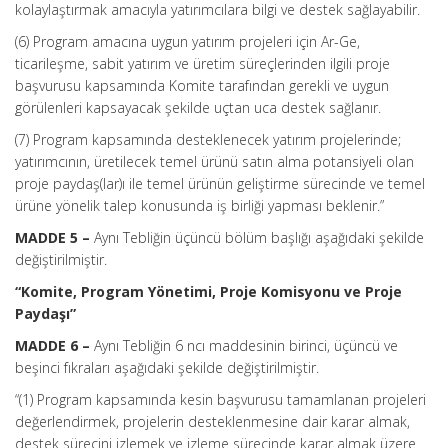
kolaylaştırmak amacıyla yatırımcılara bilgi ve destek sağlayabilir.
(6) Program amacına uygun yatırım projeleri için Ar-Ge,
ticarileşme, sabit yatırım ve üretim süreçlerinden ilgili proje
başvurusu kapsamında Komite tarafından gerekli ve uygun
görülenleri kapsayacak şekilde uçtan uca destek sağlanır.
(7) Program kapsamında desteklenecek yatırım projelerinde;
yatırımcının, üretilecek temel ürünü satın alma potansiyeli olan
proje paydaş(lar)ı ile temel ürünün geliştirme sürecinde ve temel
ürüne yönelik talep konusunda iş birliği yapması beklenir.”
MADDE 5 –
Aynı Tebliğin üçüncü bölüm başlığı aşağıdaki şekilde
değiştirilmiştir.
“Komite, Program Yönetimi, Proje Komisyonu ve Proje
Paydaşı”
MADDE 6 –
Aynı Tebliğin 6 ncı maddesinin birinci, üçüncü ve
beşinci fıkraları aşağıdaki şekilde değiştirilmiştir.
“(1) Program kapsamında kesin başvurusu tamamlanan projeleri
değerlendirmek, projelerin desteklenmesine dair karar almak,
destek sürecini izlemek ve izleme sürecinde karar almak üzere