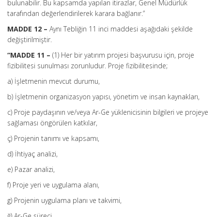
bulunabilir. Bu kapsamda yapılan itirazlar, Genel Müdürlük
tarafından değerlendirilerek karara bağlanır.”
MADDE 12 –
Aynı Tebliğin 11 inci maddesi aşağıdaki şekilde
değiştirilmiştir.
“MADDE 11 –
(1) Her bir yatırım projesi başvurusu için, proje
fizibilitesi sunulması zorunludur. Proje fizibilitesinde;
a) İşletmenin mevcut durumu,
b) İşletmenin organizasyon yapısı, yönetim ve insan kaynakları,
c) Proje paydaşının ve/veya Ar-Ge yüklenicisinin bilgileri ve projeye
sağlaması öngörülen katkılar,
ç) Projenin tanımı ve kapsamı,
d) İhtiyaç analizi,
e) Pazar analizi,
f) Proje yeri ve uygulama alanı,
g) Projenin uygulama planı ve takvimi,
ğ) Ar-Ge süreci,