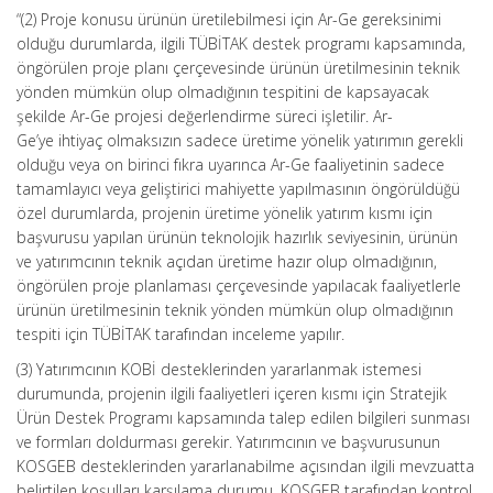
“(2) Proje konusu ürünün üretilebilmesi için Ar-Ge gereksinimi
olduğu durumlarda, ilgili TÜBİTAK destek programı kapsamında,
öngörülen proje planı çerçevesinde ürünün üretilmesinin teknik
yönden mümkün olup olmadığının tespitini de kapsayacak
şekilde Ar-Ge projesi değerlendirme süreci işletilir. Ar-
Ge’ye ihtiyaç olmaksızın sadece üretime yönelik yatırımın gerekli
olduğu veya on birinci fıkra uyarınca Ar-Ge faaliyetinin sadece
tamamlayıcı veya geliştirici mahiyette yapılmasının öngörüldüğü
özel durumlarda, projenin üretime yönelik yatırım kısmı için
başvurusu yapılan ürünün teknolojik hazırlık seviyesinin, ürünün
ve yatırımcının teknik açıdan üretime hazır olup olmadığının,
öngörülen proje planlaması çerçevesinde yapılacak faaliyetlerle
ürünün üretilmesinin teknik yönden mümkün olup olmadığının
tespiti için TÜBİTAK tarafından inceleme yapılır.
(3) Yatırımcının KOBİ desteklerinden yararlanmak istemesi
durumunda, projenin ilgili faaliyetleri içeren kısmı için Stratejik
Ürün Destek Programı kapsamında talep edilen bilgileri sunması
ve formları doldurması gerekir. Yatırımcının ve başvurusunun
KOSGEB desteklerinden yararlanabilme açısından ilgili mevzuatta
belirtilen koşulları karşılama durumu, KOSGEB tarafından kontrol