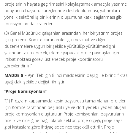
projelerinin hayata geçirilmesini kolaylaştırmak amacıyla yatırımcı
adaylarına başvuru süreçlerinde destek olunması, yatırımlara
yönelik sektörel iş birliklerinin oluşumuna katkı sağlanması gibi
fonksiyonları da icra eder.
(3) Genel Müdürlük; çalışanları arasından, her bir yatırım projesi
için projenin Komite kararları ile ilgili mevzuat ve diğer
düzenlemelere uygun bir şekilde yürütülüp yürütülmediğini
yakından takip edecek, izleme yapacak, proje paydaşları için
irtibat noktası görevi üstlenecek proje koordinatörü
görevlendirilir.”
MADDE 8 –
Aynı Tebliğin 8 inci maddesinin başlığı ile birinci fıkrası
aşağıdaki şekilde değiştirilmiştir.
“
Proje komisyonları
”
“(1) Program kapsamında kesin başvurusu tamamlanan projeler
için Komite tarafından beş asıl üye ve dört yedek üyeden oluşan
proje komisyonları oluşturulur. Proje komisyonları, başvuruların
nitelik ve niceliğine bağlı olarak sektör, proje ölçeği, proje sayısı
gibi kıstaslara göre ihtiyaç adedince teşekkül ettirilir. Proje