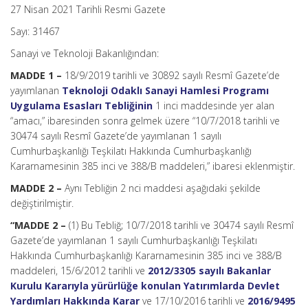
27 Nisan 2021 Tarihli Resmi Gazete
Sayı: 31467
Sanayi ve Teknoloji Bakanlığından:
MADDE 1 –
18/9/2019 tarihli ve 30892 sayılı Resmî Gazete’de
yayımlanan
Teknoloji Odaklı Sanayi Hamlesi Programı
Uygulama Esasları Tebliğinin
1 inci maddesinde yer alan
“amacı,” ibaresinden sonra gelmek üzere “10/7/2018 tarihli ve
30474 sayılı Resmî Gazete’de yayımlanan 1 sayılı
Cumhurbaşkanlığı Teşkilatı Hakkında Cumhurbaşkanlığı
Kararnamesinin 385 inci ve 388/B maddeleri,” ibaresi eklenmiştir.
MADDE 2 –
Aynı Tebliğin 2 nci maddesi aşağıdaki şekilde
değiştirilmiştir.
“MADDE 2 –
(1) Bu Tebliğ; 10/7/2018 tarihli ve 30474 sayılı Resmî
Gazete’de yayımlanan 1 sayılı Cumhurbaşkanlığı Teşkilatı
Hakkında Cumhurbaşkanlığı Kararnamesinin 385 inci ve 388/B
maddeleri, 15/6/2012 tarihli ve
2012/3305 sayılı Bakanlar
Kurulu Kararıyla yürürlüğe konulan Yatırımlarda Devlet
Yardımları Hakkında Karar
ve 17/10/2016 tarihli ve
2016/9495