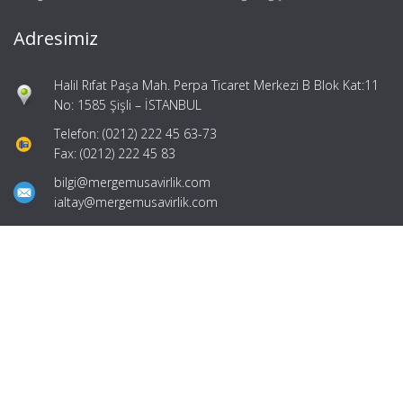
Adresimiz
Halil Rıfat Paşa Mah. Perpa Ticaret Merkezi B Blok Kat:11
No: 1585 Şişli – İSTANBUL
Telefon: (0212) 222 45 63-73
Fax: (0212) 222 45 83
bilgi@mergemusavirlik.com
ialtay@mergemusavirlik.com
Hızlı Menü
Ana Sayfa
Hakkımızda
Hizmetlerimiz
Güncel Mevzuat
İletişim