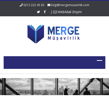
0212 222 45 63
bilgi@mergemusavirlik.com
|
WebMail Erişim