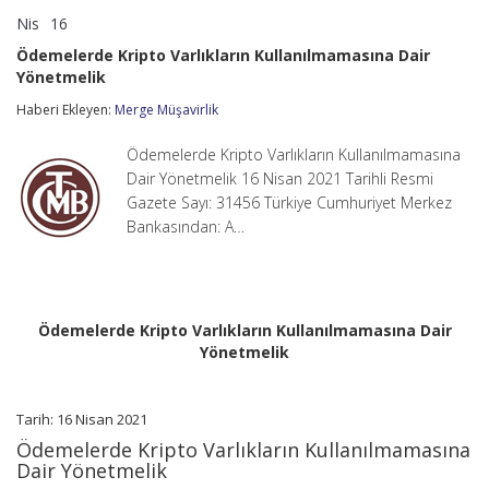
Nis
16
Ödemelerde
yorumlar kapalı
Kripto
Ödemelerde Kripto Varlıkların Kullanılmamasına Dair
Varlıkların
Yönetmelik
Kullanılmamasına
Dair
Haberi Ekleyen:
Merge Müşavirlik
Yönetmelik
için
Ödemelerde Kripto Varlıkların Kullanılmamasına
Dair Yönetmelik 16 Nisan 2021 Tarihli Resmi
Gazete Sayı: 31456 Türkiye Cumhuriyet Merkez
Bankasından: A…
Ödemelerde Kripto Varlıkların Kullanılmamasına Dair
Yönetmelik
Tarih: 16 Nisan 2021
Ödemelerde Kripto Varlıkların Kullanılmamasına
Dair Yönetmelik