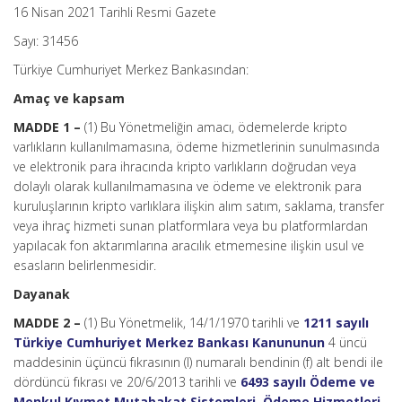
16 Nisan 2021 Tarihli Resmi Gazete
Sayı: 31456
Türkiye Cumhuriyet Merkez Bankasından:
Amaç ve kapsam
MADDE 1 –
(1) Bu Yönetmeliğin amacı, ödemelerde kripto
varlıkların kullanılmamasına, ödeme hizmetlerinin sunulmasında
ve elektronik para ihracında kripto varlıkların doğrudan veya
dolaylı olarak kullanılmamasına ve ödeme ve elektronik para
kuruluşlarının kripto varlıklara ilişkin alım satım, saklama, transfer
veya ihraç hizmeti sunan platformlara veya bu platformlardan
yapılacak fon aktarımlarına aracılık etmemesine ilişkin usul ve
esasların belirlenmesidir.
Dayanak
MADDE 2 –
(1) Bu Yönetmelik, 14/1/1970 tarihli ve
1211 sayılı
Türkiye Cumhuriyet Merkez Bankası Kanununun
4 üncü
maddesinin üçüncü fıkrasının (I) numaralı bendinin (f) alt bendi ile
dördüncü fıkrası ve 20/6/2013 tarihli ve
6493 sayılı Ödeme ve
Menkul Kıymet Mutabakat Sistemleri, Ödeme Hizmetleri