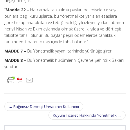
değiştirilmiştir.
“
Madde 22 –
Harcamalara katılma payları belediyelerce veya
bunlara bağlı kuruluşlarca, bu Yönetmelikte yer alan esaslara
göre hesaplanarak ilan ve tebliğ edildiği yılı izleyen yıldan itibaren
her yıl Nisan ve Ekim aylarında olmak üzere iki yılda ve dört eşit
taksitte tahsil olunur. Bu paylar peşin ödemelerde tahakkuk
tarihinden itibaren bir ay içinde tahsil olunur.”
MADDE 7 –
Bu Yönetmelik yayımı tarihinde yürürlüğe girer.
MADDE 8 –
Bu Yönetmelik hükümlerini Çevre ve Şehircilik Bakanı
yürütür.
Post
←
Bağımsız Denetçi Unvanının Kullanımı
navigation
Kuyum Ticareti Hakkında Yönetmelik
→