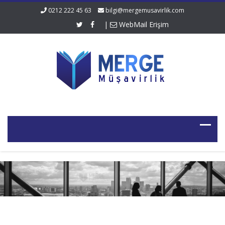
0212 222 45 63
bilgi@mergemusavirlik.com
|
WebMail Erişim