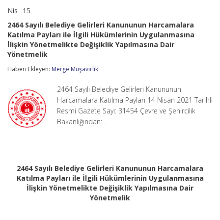
Nis
15
2464
yorumlar kapalı
Sayılı
2464 Sayılı Belediye Gelirleri Kanununun Harcamalara
Belediye
Katılma Payları ile İlgili Hükümlerinin Uygulanmasına
Gelirleri
İlişkin Yönetmelikte Değişiklik Yapılmasına Dair
Kanununun
Harcamalara
Yönetmelik
Katılma
Haberi Ekleyen:
Payları
Merge Müşavirlik
ile
İlgili
2464 Sayılı Belediye Gelirleri Kanununun
Hükümlerinin
Harcamalara Katılma Payları 14 Nisan 2021 Tarihli
Uygulanmasına
Resmi Gazete Sayı: 31454 Çevre ve Şehircilik
İlişkin
Yönetmelikte
Bakanlığından:…
Değişiklik
Yapılmasına
Dair
Yönetmelik
için
2464 Sayılı Belediye Gelirleri Kanununun Harcamalara
Katılma Payları ile İlgili Hükümlerinin Uygulanmasına
İlişkin Yönetmelikte Değişiklik Yapılmasına Dair
Yönetmelik