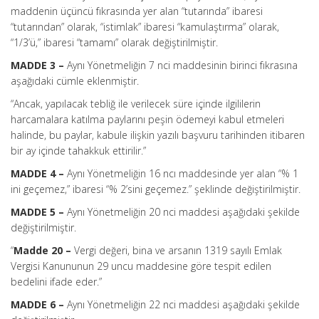
maddenin üçüncü fıkrasında yer alan “tutarında” ibaresi
“tutarından” olarak, “istimlak” ibaresi “kamulaştırma” olarak,
“1/3’ü,” ibaresi “tamamı” olarak değiştirilmiştir.
MADDE 3 –
Aynı Yönetmeliğin 7 nci maddesinin birinci fıkrasına
aşağıdaki cümle eklenmiştir.
“Ancak, yapılacak tebliğ ile verilecek süre içinde ilgililerin
harcamalara katılma paylarını peşin ödemeyi kabul etmeleri
halinde, bu paylar, kabule ilişkin yazılı başvuru tarihinden itibaren
bir ay içinde tahakkuk ettirilir.”
MADDE 4 –
Aynı Yönetmeliğin 16 ncı maddesinde yer alan “% 1
ini geçemez,” ibaresi “% 2’sini geçemez.” şeklinde değiştirilmiştir.
MADDE 5 –
Aynı Yönetmeliğin 20 nci maddesi aşağıdaki şekilde
değiştirilmiştir.
“
Madde 20 –
Vergi değeri, bina ve arsanın 1319 sayılı Emlak
Vergisi Kanununun 29 uncu maddesine göre tespit edilen
bedelini ifade eder.”
MADDE 6 –
Aynı Yönetmeliğin 22 nci maddesi aşağıdaki şekilde