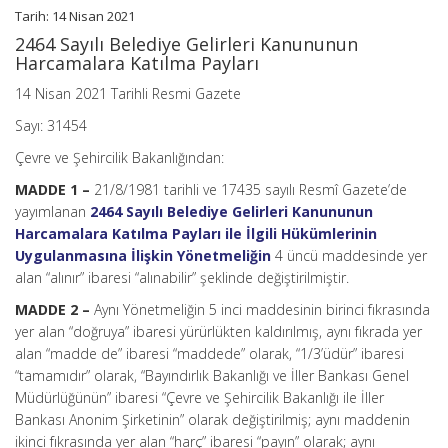
Tarih: 14 Nisan 2021
2464 Sayılı Belediye Gelirleri Kanununun
Harcamalara Katılma Payları
14 Nisan 2021 Tarihli Resmi Gazete
Sayı: 31454
Çevre ve Şehircilik Bakanlığından:
MADDE 1 –
21/8/1981 tarihli ve 17435 sayılı Resmî Gazete’de
yayımlanan
2464 Sayılı Belediye Gelirleri Kanununun
Harcamalara Katılma Payları ile İlgili Hükümlerinin
Uygulanmasına İlişkin Yönetmeliğin
4 üncü maddesinde yer
alan “alınır” ibaresi “alınabilir” şeklinde değiştirilmiştir.
MADDE 2 –
Aynı Yönetmeliğin 5 inci maddesinin birinci fıkrasında
yer alan “doğruya” ibaresi yürürlükten kaldırılmış, aynı fıkrada yer
alan “madde de” ibaresi “maddede” olarak, “1/3’üdür” ibaresi
“tamamıdır” olarak, “Bayındırlık Bakanlığı ve İller Bankası Genel
Müdürlüğünün” ibaresi “Çevre ve Şehircilik Bakanlığı ile İller
Bankası Anonim Şirketinin” olarak değiştirilmiş; aynı maddenin
ikinci fıkrasında yer alan “harç” ibaresi “payın” olarak; aynı