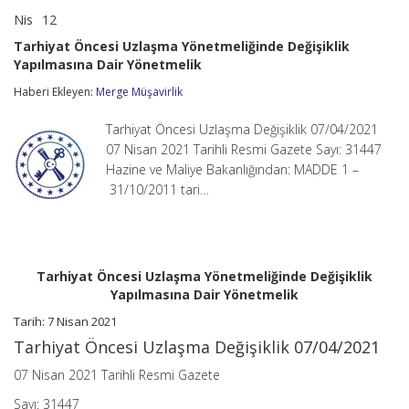
Nis
12
Tarhiyat
yorumlar kapalı
Öncesi
Tarhiyat Öncesi Uzlaşma Yönetmeliğinde Değişiklik
Uzlaşma
Yapılmasına Dair Yönetmelik
Yönetmeliğinde
Değişiklik
Haberi Ekleyen:
Merge Müşavirlik
Yapılmasına
Dair
Yönetmelik
Tarhiyat Öncesi Uzlaşma Değişiklik 07/04/2021
için
07 Nisan 2021 Tarihli Resmi Gazete Sayı: 31447
Hazine ve Maliye Bakanlığından: MADDE 1 –
31/10/2011 tari…
Tarhiyat Öncesi Uzlaşma Yönetmeliğinde Değişiklik
Yapılmasına Dair Yönetmelik
Tarih: 7 Nisan 2021
Tarhiyat Öncesi Uzlaşma Değişiklik 07/04/2021
07 Nisan 2021 Tarihli Resmi Gazete
Sayı: 31447