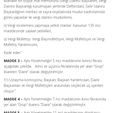
Mahallin en büyük mal memurunu (Vergi Dairesi Başkanını, Vergi
Dairesi Başkanlığı kurulmayan yerlerde Defterdarı), Gelir İdaresi
Başkanlığının merkez ve taşra teşkilatında müdür kadrolarında
görev yapanlar ile vergi dairesi müdürlerini,
n) Vergi incelemesi yapmaya yetkili olanlar: Kanunun 135 inci
maddesinde sayılan yetkilileri,
o) Vergi Müfettişi: Vergi Başmüfettişini, Vergi Müfettişini ve Vergi
Müfettiş Yardımcısını,
ifade eder.”
MADDE 3 –
Aynı Yönetmeliğin 5 inci maddesinin birinci fıkrası
aşağıdaki şekilde, ikinci ve üçüncü fıkralarında yer alan “Grup”
ibareleri “Daire” olarak değiştirilmiştir.
“(1) Uzlaşma komisyonu; Başkan, Başkan Yardımcıları, Daire
Başkanları ve Vergi Müfettişleri arasından seçilecek üç üyeden
oluşur.”
MADDE 4 –
Aynı Yönetmeliğin 7 nci maddesinin ikinci fıkrasında
yer alan “Grup” ibaresi “Daire” olarak değiştirilmiştir.
MADDE 5 –
Aynı Yönetmeliğin 11 inci maddesinin dördüncü