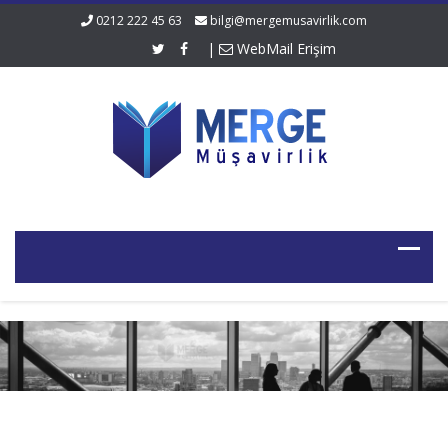
0212 222 45 63
bilgi@mergemusavirlik.com
|
WebMail Erişim