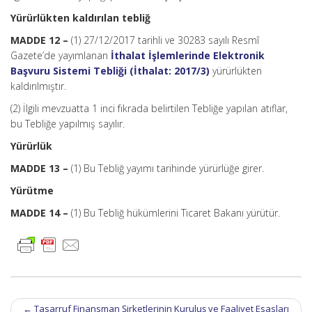
Yürürlükten kaldırılan tebliğ
MADDE 12 –
(1) 27/12/2017 tarihli ve 30283 sayılı Resmî
Gazete’de yayımlanan
İthalat İşlemlerinde Elektronik
Başvuru Sistemi Tebliği (İthalat: 2017/3)
yürürlükten
kaldırılmıştır.
(2) İlgili mevzuatta 1 inci fıkrada belirtilen Tebliğe yapılan atıflar,
bu Tebliğe yapılmış sayılır.
Yürürlük
MADDE 13 –
(1) Bu Tebliğ yayımı tarihinde yürürlüğe girer.
Yürütme
MADDE 14 –
(1) Bu Tebliğ hükümlerini Ticaret Bakanı yürütür.
Post
←
Tasarruf Finansman Şirketlerinin Kuruluş ve Faaliyet Esasları