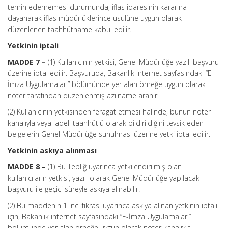
temin edememesi durumunda, iflas idaresinin kararına
dayanarak iflas müdürlüklerince usulüne uygun olarak
düzenlenen taahhütname kabul edilir.
Yetkinin iptali
MADDE 7 –
(1) Kullanıcının yetkisi, Genel Müdürlüğe yazılı başvuru
üzerine iptal edilir. Başvuruda, Bakanlık internet sayfasındaki “E-
İmza Uygulamaları” bölümünde yer alan örneğe uygun olarak
noter tarafından düzenlenmiş azilname aranır.
(2) Kullanıcının yetkisinden feragat etmesi halinde, bunun noter
kanalıyla veya iadeli taahhütlü olarak bildirildiğini tevsik eden
belgelerin Genel Müdürlüğe sunulması üzerine yetki iptal edilir.
Yetkinin askıya alınması
MADDE 8 –
(1) Bu Tebliğ uyarınca yetkilendirilmiş olan
kullanıcıların yetkisi, yazılı olarak Genel Müdürlüğe yapılacak
başvuru ile geçici süreyle askıya alınabilir.
(2) Bu maddenin 1 inci fıkrası uyarınca askıya alınan yetkinin iptali
için, Bakanlık internet sayfasındaki “E-İmza Uygulamaları”
bölümünde yer alan örneğe uygun olarak noter kanalıyla