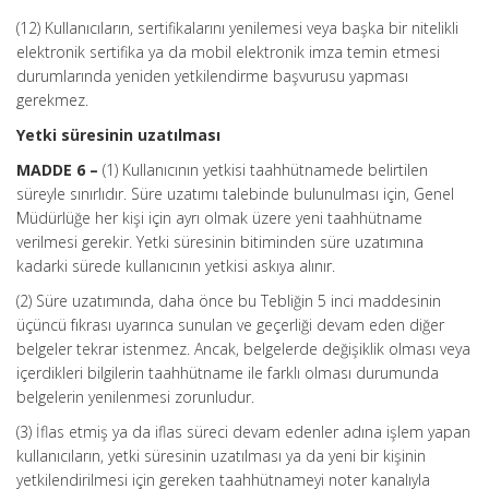
(12) Kullanıcıların, sertifikalarını yenilemesi veya başka bir nitelikli
elektronik sertifika ya da mobil elektronik imza temin etmesi
durumlarında yeniden yetkilendirme başvurusu yapması
gerekmez.
Yetki süresinin uzatılması
MADDE 6 –
(1) Kullanıcının yetkisi taahhütnamede belirtilen
süreyle sınırlıdır. Süre uzatımı talebinde bulunulması için, Genel
Müdürlüğe her kişi için ayrı olmak üzere yeni taahhütname
verilmesi gerekir. Yetki süresinin bitiminden süre uzatımına
kadarki sürede kullanıcının yetkisi askıya alınır.
(2) Süre uzatımında, daha önce bu Tebliğin 5 inci maddesinin
üçüncü fıkrası uyarınca sunulan ve geçerliği devam eden diğer
belgeler tekrar istenmez. Ancak, belgelerde değişiklik olması veya
içerdikleri bilgilerin taahhütname ile farklı olması durumunda
belgelerin yenilenmesi zorunludur.
(3) İflas etmiş ya da iflas süreci devam edenler adına işlem yapan
kullanıcıların, yetki süresinin uzatılması ya da yeni bir kişinin
yetkilendirilmesi için gereken taahhütnameyi noter kanalıyla