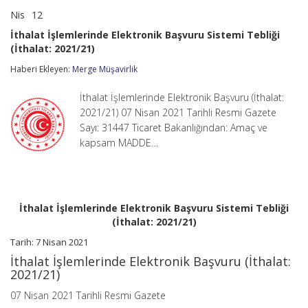
Nis
12
İthalat
yorumlar kapalı
İşlemlerinde
İthalat İşlemlerinde Elektronik Başvuru Sistemi Tebliği
Elektronik
(İthalat: 2021/21)
Başvuru
Sistemi
Haberi Ekleyen:
Merge Müşavirlik
Tebliği
(İthalat:
2021/21)
İthalat İşlemlerinde Elektronik Başvuru (İthalat:
için
2021/21) 07 Nisan 2021 Tarihli Resmi Gazete
Sayı: 31447 Ticaret Bakanlığından: Amaç ve
kapsam MADDE…
İthalat İşlemlerinde Elektronik Başvuru Sistemi Tebliği
(İthalat: 2021/21)
Tarih: 7 Nisan 2021
İthalat İşlemlerinde Elektronik Başvuru (İthalat:
2021/21)
07 Nisan 2021 Tarihli Resmi Gazete