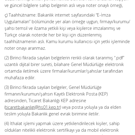
ve güncel bilgilere sahip belgenin aslı veya noter onaylı örneği,
ç) Taahhütname: Bakanlık internet sayfasındaki “E-İmza
Uygulamaları” bölümünde yer alan örneğe uygun, firmayı/kurumu/
şahsı temsil ve ilzama yetkili kişi veya kişilerce imzalanmış ve
Türkçe olarak noterde her bir kişi için düzenlenmiş
taahhütnamenin aslı. Kamu kurumu kullanıcısı için yetki işleminde
noter onayı aranmaz.
(2) Birinci fıkrada sayılan belgelerin renkli olarak taranmış “.pdf”
uzantılı dijital birer sureti, bilahare Genel Müdürlüğe elektronik
ortamda iletilmek üzere firmalar/kurumlar/şahıslar tarafından
muhafaza edilir.
(3) Birinci fıkrada sayılan belgeler, Genel Müdürlüğe
firmanın/kurumun/şahsın Kayıtlı Elektronik Posta (KEP)
adresinden, Ticaret Bakanlığı KEP adresine
(
ticaretbakanligi@hs01.kep.tr
) veya posta yoluyla ya da elden
teslim yoluyla Bakanlık genel evrak birimine iletilir.
(4) İthalat işlemi yapmak üzere yetkilendirilecek kişiler, sahip
oldukları nitelikli elektronik sertifikayı ya da mobil elektronik