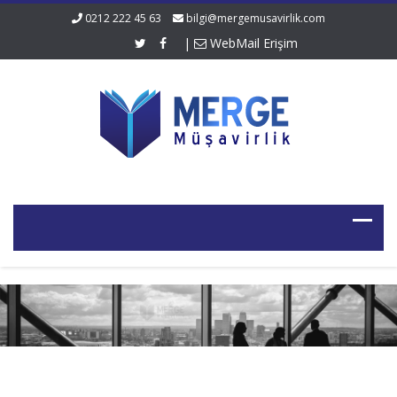
0212 222 45 63
bilgi@mergemusavirlik.com
|
WebMail Erişim