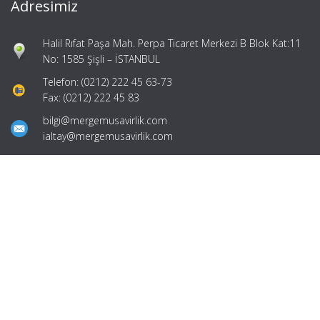
Adresimiz
Halil Rıfat Paşa Mah. Perpa Ticaret Merkezi B Blok Kat:11
No: 1585 Şişli – İSTANBUL
Telefon: (0212) 222 45 63-73
Fax: (0212) 222 45 83
bilgi@mergemusavirlik.com
ialtay@mergemusavirlik.com
Hızlı Menü
Ana Sayfa
Hakkımızda
Hizmetlerimiz
Güncel Mevzuat
İletişim
Mevzuat: Alomaliye.com
|
ABACIPARK
Web Hosting