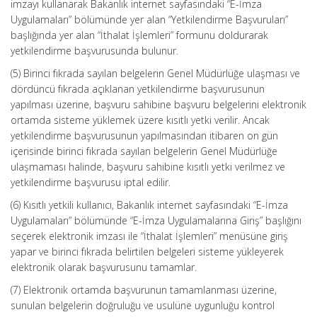
imzayı kullanarak Bakanlık internet sayfasındaki “E-İmza
Uygulamaları” bölümünde yer alan “Yetkilendirme Başvuruları”
başlığında yer alan “İthalat İşlemleri” formunu doldurarak
yetkilendirme başvurusunda bulunur.
(5) Birinci fıkrada sayılan belgelerin Genel Müdürlüğe ulaşması ve
dördüncü fıkrada açıklanan yetkilendirme başvurusunun
yapılması üzerine, başvuru sahibine başvuru belgelerini elektronik
ortamda sisteme yüklemek üzere kısıtlı yetki verilir. Ancak
yetkilendirme başvurusunun yapılmasından itibaren on gün
içerisinde birinci fıkrada sayılan belgelerin Genel Müdürlüğe
ulaşmaması halinde, başvuru sahibine kısıtlı yetki verilmez ve
yetkilendirme başvurusu iptal edilir.
(6) Kısıtlı yetkili kullanıcı, Bakanlık internet sayfasındaki “E-İmza
Uygulamaları” bölümünde “E-İmza Uygulamalarına Giriş” başlığını
seçerek elektronik imzası ile “İthalat İşlemleri” menüsüne giriş
yapar ve birinci fıkrada belirtilen belgeleri sisteme yükleyerek
elektronik olarak başvurusunu tamamlar.
(7) Elektronik ortamda başvurunun tamamlanması üzerine,
sunulan belgelerin doğruluğu ve usulüne uygunluğu kontrol