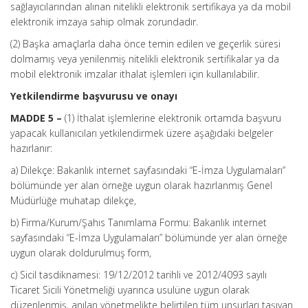
sağlayıcılarından alınan nitelikli elektronik sertifikaya ya da mobil
elektronik imzaya sahip olmak zorundadır.
(2) Başka amaçlarla daha önce temin edilen ve geçerlik süresi
dolmamış veya yenilenmiş nitelikli elektronik sertifikalar ya da
mobil elektronik imzalar ithalat işlemleri için kullanılabilir.
Yetkilendirme başvurusu ve onayı
MADDE 5 –
(1) İthalat işlemlerine elektronik ortamda başvuru
yapacak kullanıcıları yetkilendirmek üzere aşağıdaki belgeler
hazırlanır:
a) Dilekçe: Bakanlık internet sayfasındaki “E-İmza Uygulamaları”
bölümünde yer alan örneğe uygun olarak hazırlanmış Genel
Müdürlüğe muhatap dilekçe,
b) Firma/Kurum/Şahıs Tanımlama Formu: Bakanlık internet
sayfasındaki “E-İmza Uygulamaları” bölümünde yer alan örneğe
uygun olarak doldurulmuş form,
c) Sicil tasdiknamesi: 19/12/2012 tarihli ve 2012/4093 sayılı
Ticaret Sicili Yönetmeliği uyarınca usulüne uygun olarak
düzenlenmiş, anılan yönetmelikte belirtilen tüm unsurları taşıyan