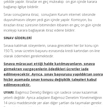
şekilde yapılır. İtirazlar en geç müteakip on gün içinde karara
bağlanıp ilgiliye bildirilir.
Sınav sonuçlarına itiraz, sonuçların Kurum internet sitesinde
duyurulmasını izleyen yedi gün içinde yapılır. Komisyon, bu
itirazları itiraz süresinin bitiminden itibaren en geç on gün içinde
inceleyip karara bağlayarak itiraz edene bildirir.
SINAV GİDERLERİ
Sınava katılmak isteyenlerin, sınava girecekleri her bir konu için
150 TL sınav ücretini başvuru esnasında kredi kartından on-line
olarak ödemeleri gerekmektedir.
Sınava müracaat ettiği halde katılmayanların, sınava
girmekten vazgeçenlerin ödedikleri ücretler iade
edilmeyecektir. Ayrıca, sınav başvurusu yapıldıktan sonra
hiçbir aşamada sınav konusu değişiklik talepleri kabul
edilmeyecektir.
UYARI:
Bağımsız Denetçi Belgesi için sadece sınavı kazanmak
yeterli değildir. Ayrıca adayların Bağımsız Denetim Yönetmeliğinin
14 üncü maddesinde yer alan diğer şartları da taşımaları gerekir.