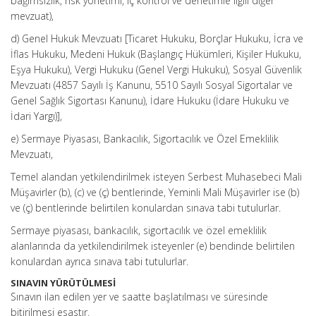
bağımsızlık, risk yönetimi, iç kontrol ve denetimle ilgili diğer
mevzuat),
d) Genel Hukuk Mevzuatı [Ticaret Hukuku, Borçlar Hukuku, İcra ve
İflas Hukuku, Medeni Hukuk (Başlangıç Hükümleri, Kişiler Hukuku,
Eşya Hukuku), Vergi Hukuku (Genel Vergi Hukuku), Sosyal Güvenlik
Mevzuatı (4857 Sayılı İş Kanunu, 5510 Sayılı Sosyal Sigortalar ve
Genel Sağlık Sigortası Kanunu), İdare Hukuku (İdare Hukuku ve
İdari Yargı)],
e) Sermaye Piyasası, Bankacılık, Sigortacılık ve Özel Emeklilik
Mevzuatı,
Temel alandan yetkilendirilmek isteyen Serbest Muhasebeci Mali
Müşavirler (b), (c) ve (ç) bentlerinde, Yeminli Mali Müşavirler ise (b)
ve (ç) bentlerinde belirtilen konulardan sınava tabi tutulurlar.
Sermaye piyasası, bankacılık, sigortacılık ve özel emeklilik
alanlarında da yetkilendirilmek isteyenler (e) bendinde belirtilen
konulardan ayrıca sınava tabi tutulurlar.
SINAVIN YÜRÜTÜLMESİ
Sınavın ilan edilen yer ve saatte başlatılması ve süresinde
bitirilmesi esastır.