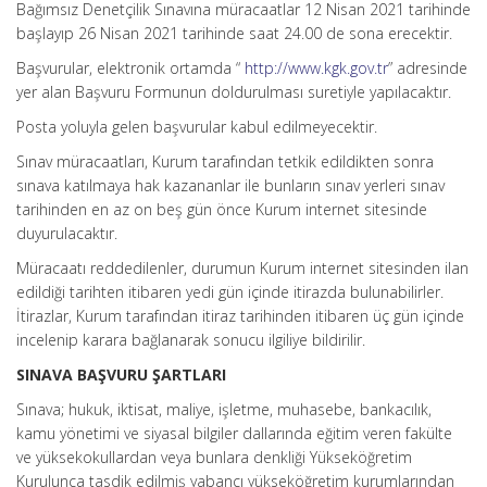
Bağımsız Denetçilik Sınavına müracaatlar 12 Nisan 2021 tarihinde
başlayıp 26 Nisan 2021 tarihinde saat 24.00 de sona erecektir.
Başvurular, elektronik ortamda “
http://www.kgk.gov.tr
” adresinde
yer alan Başvuru Formunun doldurulması suretiyle yapılacaktır.
Posta yoluyla gelen başvurular kabul edilmeyecektir.
Sınav müracaatları, Kurum tarafından tetkik edildikten sonra
sınava katılmaya hak kazananlar ile bunların sınav yerleri sınav
tarihinden en az on beş gün önce Kurum internet sitesinde
duyurulacaktır.
Müracaatı reddedilenler, durumun Kurum internet sitesinden ilan
edildiği tarihten itibaren yedi gün içinde itirazda bulunabilirler.
İtirazlar, Kurum tarafından itiraz tarihinden itibaren üç gün içinde
incelenip karara bağlanarak sonucu ilgiliye bildirilir.
SINAVA BAŞVURU ŞARTLARI
Sınava; hukuk, iktisat, maliye, işletme, muhasebe, bankacılık,
kamu yönetimi ve siyasal bilgiler dallarında eğitim veren fakülte
ve yüksekokullardan veya bunlara denkliği Yükseköğretim
Kurulunca tasdik edilmiş yabancı yükseköğretim kurumlarından