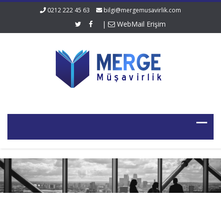
0212 222 45 63
bilgi@mergemusavirlik.com
|
WebMail Erişim