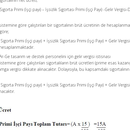
gortalının net ücreti;
gorta Primi (İşçi payı) – İşsizlik Sigortası Primi (İşçi Payı) -Gelir Vergis
sistemine göre çalıştırılan bir sigortalının brüt ücretinin de hesaplanma
göre;
igorta Primi (İşçi payı) + İşsizlik Sigortası Primi (İşçi Payı) + Gelir Vergis
 hesaplanmaktadır.
-Ge tasarım ve destek personelini için gelir vergisi istisnası
temine göre çalıştırılan sigortalıların brüt ücretleri (prime esas kazanç
amga vergisi dikkate alınacaktır. Dolayısıyla, bu kapsamdaki sigortalının
igorta Primi (İşçi payı) + İşsizlik Sigortası Primi (İşçi Payı) + Gelir Vergis
acaktır.