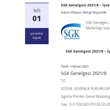
SGK Genelgesi 2021/8 – İşve
NIS
Haberi Ekleyen:
Merge Müşavirlik
01
SGK Genelgesi 
Müdürlüğü Sayı
SGK
yorumlar
Genelgesi
kapalı
2021/8
–
İşveren
SGK Genelgesi 2021/8 – İş
İşlemleri
Genelgesinde
Değişiklik
Tarih: 1 Nisan 2021
Yapılmasına
İlişkin
SGK Genelgesi 2021/8
Genelge
için
T.C.
SOSYAL GÜVENLİK KURUMU BA
Sigorta Primleri Genel Müdürlü
Sayı : E-51592363-010.06.02-