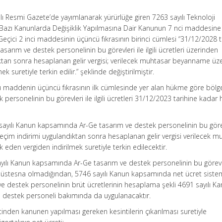
lı Resmi Gazete’de yayımlanarak yürürlüğe giren 7263 sayılı Teknoloji
e Bazı Kanunlarda Değişiklik Yapılmasına Dair Kanunun 7 nci maddesine
eçici 2 inci maddesinin üçüncü fıkrasının birinci cümlesi “31/12/2028 t
sarım ve destek personelinin bu görevleri ile ilgili ücretleri üzerinden
ktan sonra hesaplanan gelir vergisi; verilecek muhtasar beyanname üz
 suretiyle terkin edilir.” şeklinde değiştirilmiştir.
u maddenin üçüncü fıkrasının ilk cümlesinde yer alan hükme göre böl
personelinin bu görevleri ile ilgili ücretleri 31/12/2023 tarihine kadar 
 sayılı Kanun kapsamında Ar-Ge tasarım ve destek personelinin bu görev
i geçim indirimi uygulandıktan sonra hesaplanan gelir vergisi verilecek 
den vergiden indirilmek suretiyle terkin edilecektir.
sayılı Kanun kapsamında Ar-Ge tasarım ve destek personelinin bu görevle
den müstesna olmadığından, 5746 sayılı Kanun kapsamında net ücret siste
m ve destek personelinin brüt ücretlerinin hesaplama şekli 4691 sayılı K
 destek personeli bakımında da uygulanacaktır.
etinden kanunen yapılması gereken kesintilerin çıkarılması suretiyle