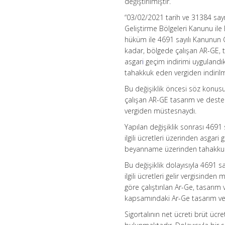
değiştirilmiştir.
“03/02/2021 tarih ve 31384 sayı
Geliştirme Bölgeleri Kanunu il
hüküm ile 4691 sayılı Kanunun G
kadar, bölgede çalışan AR-GE, ta
asgar
i
geçim indirimi uygulandı
tahakkuk eden vergiden indirilmek
Bu değişiklik öncesi söz konus
çalışan AR-GE tasarım ve destek 
vergiden müstesnaydı.
Yapılan değişiklik sonrası 4691
ilgili ücretleri üzerinden asgar
beyanname üzerinden tahakkuk e
Bu değişiklik dolayısıyla 4691 
ilgili ücretleri gelir vergisin
göre çalıştırılan Ar-Ge, tasarı
kapsamındaki Ar-Ge tasarım ve
Sigortalının net ücreti brüt ücr