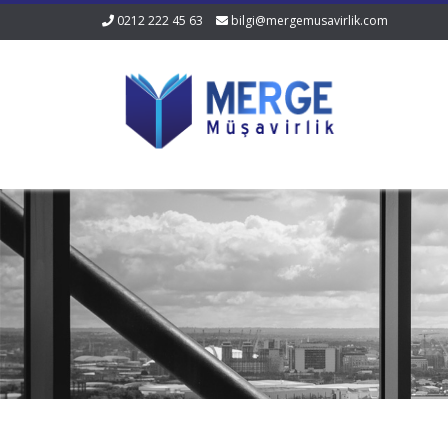
0212 222 45 63
bilgi@mergemusavirlik.com