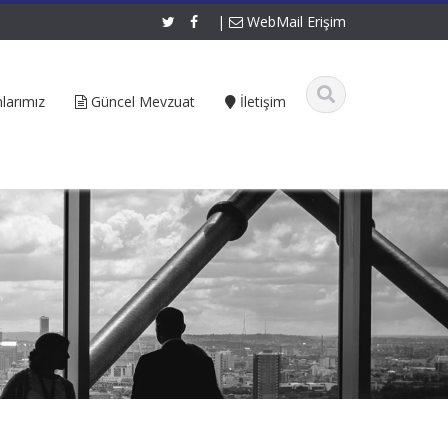
|
WebMail Erişim
larımız
Güncel Mevzuat
İletişim