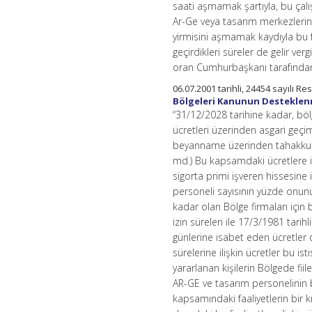
saati aşmamak şartıyla, bu çalış
Ar-Ge veya tasarım merkezlerind
yirmisini aşmamak kaydıyla bu f
geçirdikleri süreler de gelir ver
oran Cumhurbaşkanı tarafından yü
06.07.2001 tarihli, 24454 sayılı 
Bölgeleri Kanunun Destekle
“31/12/2028 tarihine kadar, bölg
ücretleri üzerinden asgari geçi
beyanname üzerinden tahakkuk e
md.) Bu kapsamdaki ücretlere ili
sigorta primi işveren hissesine 
personeli sayısının yüzde onu
kadar olan Bölge firmaları için b
izin süreleri ile 17/3/1981 tarih
günlerine isabet eden ücretler 
sürelerine ilişkin ücretler bu is
yararlanan kişilerin Bölgede fii
AR-GE ve tasarım personelinin b
kapsamındaki faaliyetlerin bir