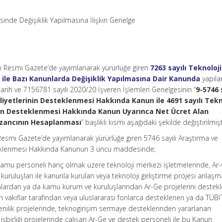
sinde Değişiklik Yapılmasına İlişkin Genelge
lı Resmi Gazete’de yayımlanarak yürürlüğe giren
7263 sayılı Teknoloji
 ile Bazı Kanunlarda Değişiklik Yapılmasına Dair Kanunda
yapıla
tarih ve 7156781 sayılı 2020/20 İşveren İşlemleri Genelgesinin “
9-5746 
liyetlerinin Desteklenmesi Hakkında Kanun ile 4691 sayılı Tekn
un Desteklenmesi Hakkında Kanun Uyarınca Net Ücret Alan
Kazancının Hesaplanması
” başlıklı kısmı aşağıdaki şekilde değiştirilmişt
ı Resmi Gazete’de yayımlanarak yürürlüğe giren 5746 sayılı Araştırma ve
steklenmesi Hakkında Kanunun 3 üncü maddesinde;
ki: Kamu personeli hariç olmak üzere teknoloji merkezi işletmelerinde, Ar
ruluşları ile kanunla kurulan veya teknoloji geliştirme projesi anlaşma
lardan ya da kamu kurum ve kuruluşlarından Ar-Ge projelerini deste
n vakıflar tarafından veya uluslararası fonlarca desteklenen ya da TÜB
enilik projelerinde, teknogirişim sermaye desteklerinden yararlanan
işbirliği projelerinde çalışan Ar-Ge ve destek personeli ile bu Kanun