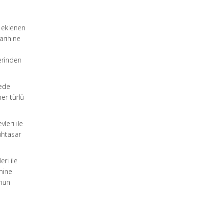
 eklenen
arihine
erinden
gede
her türlü
leri ile
muhtasar
ri ile
mine
anun