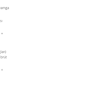
i-Damga
sı
i +
ları)
 brüt
i +