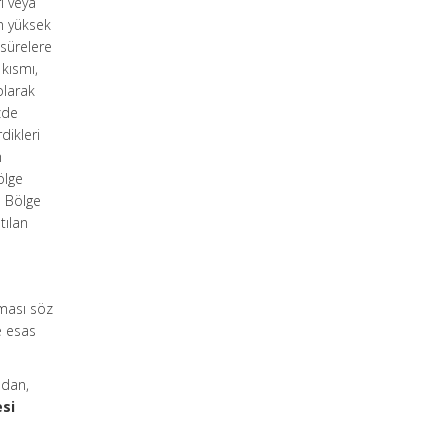
ı veya
in yüksek
 sürelere
 kısmı,
olarak
zde
dikleri
n
ölge
e Bölge
tılan
aması söz
 esas
ndan,
esi