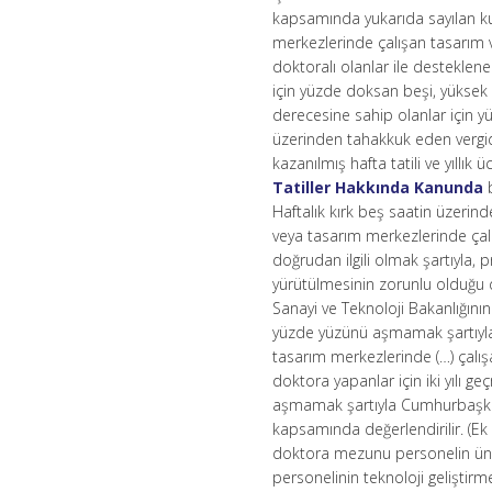
kapsamında yukarıda sayılan ku
merkezlerinde çalışan tasarım ve
doktoralı olanlar ile desteklen
için yüzde doksan beşi, yüksek 
derecesine sahip olanlar için 
üzerinden tahakkuk eden vergide
kazanılmış hafta tatili ve yıllık ü
Tatiller Hakkında Kanunda
b
Haftalık kırk beş saatin üzerind
veya tasarım merkezlerinde çal
doğrudan ilgili olmak şartıyla,
yürütülmesinin zorunlu olduğu 
Sanayi ve Teknoloji Bakanlığının 
yüzde yüzünü aşmamak şartıyla 
tasarım merkezlerinde (…) çalışa
doktora yapanlar için iki yılı 
aşmamak şartıyla Cumhurbaşkanınc
kapsamında değerlendirilir. (E
doktora mezunu personelin üniv
personelinin teknoloji gelişti