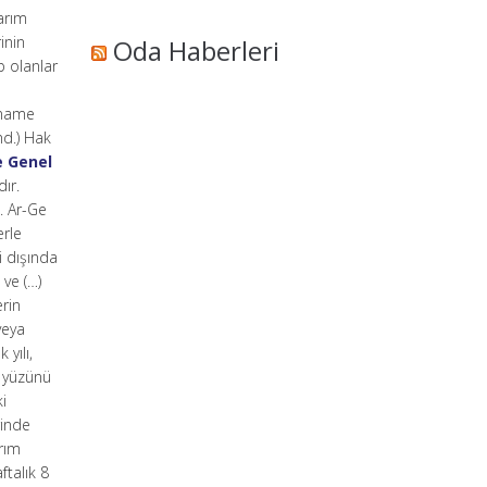
arım
inin
Oda Haberleri
p olanlar
nname
md.) Hak
e Genel
ır.
. Ar-Ge
erle
i dışında
ve (…)
erin
veya
yılı,
e yüzünü
ki
rinde
rım
talık 8