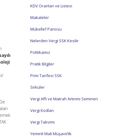
KDV Oranları ve Listesi
Makaleler
Mükellef Panosu
Nelerden Vergi SSK Kesilir
n
Politikamız
sayılı
oloji
Pratik Bilgiler
ir:
Prim Tarifesi SSK
Sirküler
Vergi Affı ve Matrah Artırımı Semineri
-Ge
ları
Vergi Kodları
klemek
İTAK
Vergi Takvimi
Yeminli Mali Müşavirlik