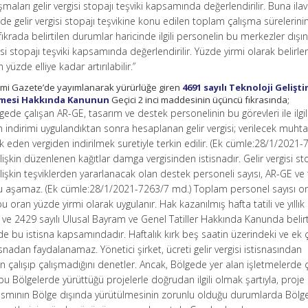
maları gelir vergisi stopajı teşviki kapsamında değerlendirilir. Buna ila
e gelir vergisi stopajı teşvikine konu edilen toplam çalışma sürelerini
ıkrada belirtilen durumlar haricinde ilgili personelin bu merkezler dışı
gisi stopajı teşviki kapsamında değerlendirilir. Yüzde yirmi olarak belirl
zde elliye kadar artırılabilir.”
Resmi Gazete’de yayımlanarak yürürlüğe giren
4691 sayılı Teknoloji Gelişt
nmesi Hakkında Kanunun
Geçici 2 inci maddesinin üçüncü fıkrasında;
ede çalışan AR-GE, tasarım ve destek personelinin bu görevleri ile ilgil
m indirimi uygulandıktan sonra hesaplanan gelir vergisi; verilecek muht
den vergiden indirilmek suretiyle terkin edilir. (Ek cümle:28/1/2021-
şkin düzenlenen kağıtlar damga vergisinden istisnadır. Gelir vergisi st
ilişkin teşviklerden yararlanacak olan destek personeli sayısı, AR-GE ve
nu aşamaz. (Ek cümle:28/1/2021-7263/7 md.) Toplam personel sayısı o
u oran yüzde yirmi olarak uygulanır. Hak kazanılmış hafta tatili ve yıllık 
li ve 2429 sayılı Ulusal Bayram ve Genel Tatiller Hakkında Kanunda belirti
de bu istisna kapsamındadır. Haftalık kırk beş saatin üzerindeki ve ek 
tisnadan faydalanamaz. Yönetici şirket, ücreti gelir vergisi istisnasından
len çalışıp çalışmadığını denetler. Ancak, Bölgede yer alan işletmelerde 
u Bölgelerde yürüttüğü projelerle doğrudan ilgili olmak şartıyla, proje
 kısmının Bölge dışında yürütülmesinin zorunlu olduğu durumlarda Bölg