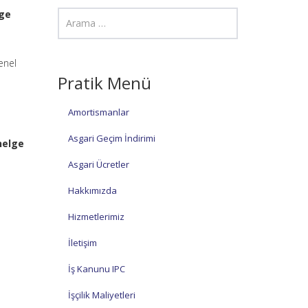
lge
enel
Pratik Menü
Amortismanlar
Asgari Geçim İndirimi
nelge
Asgari Ücretler
Hakkımızda
Hizmetlerimiz
İletişim
İş Kanunu IPC
İşçilik Maliyetleri