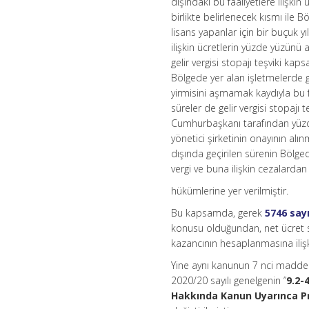
dışındaki bu faaliyetlere ilişk
birlikte belirlenecek kısmı ile 
lisans yapanlar için bir buçuk y
ilişkin ücretlerin yüzde yüzünü
gelir vergisi stopajı teşviki ka
Bölgede yer alan işletmelerde g
yirmisini aşmamak kaydıyla bu fı
süreler de gelir vergisi stopajı
Cumhurbaşkanı tarafından yüzde 
yönetici şirketinin onayının alın
dışında geçirilen sürenin Bölged
vergi ve buna ilişkin cezalarda
hükümlerine yer verilmiştir.
Bu kapsamda, gerek
5746 say
konusu olduğundan, net ücret si
kazancının hesaplanmasına ilişk
Yine aynı kanunun 7 nci maddes
2020/20 sayılı genelgenin ”
9.2-
Hakkında Kanun Uyarınca P