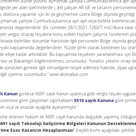
in ücretlerinin yüzde yüzünü aşmamak şartıyla Cumhurbaşkanınca ayrı ayr
Bölgede yer alan işletmelerde (,..)(4) çalışan AR-GE ve tasarım personelin
ılı, doktora yapanlar için iki yılı geçmemek üzere Bölge dışında geçirdiği
 aşmamak şartıyla Cumhurbaşkanınca ayrı ayrı veya birlikte belirlenecek
psamında değerlendirilir. (Ek cümleler:28/1/2021-7263/7 md.) Buna ilave 
elir vergisi stopajı teşvikine konu edilen toplam çalışma sürelerinin yü
krada belirtilen durumlar haricinde ilgili personelin Bölge dışında geçir
 teşviki kapsamında değerlendirilir. Yüzde yirmi olarak belirlenen bu ora
elliye kadar artırılabilir. Bu kapsamda teşvikten yararlanılması için B
ması ve Bakanlığın bilgilendirilmesi zorunludur. Yönetici şirketin onayı il
e yürütülen görevle ilgili olmadığının tespit edilmesi halinde, ziyaa uğra
n ilgili işletme sorumludur.” www.alomaliye.com
ılı Kanun
gerekse 4691 sayılı Kanun uyarınca gelir vergisi teşviki uygul
stemine göre çalıştırılan sigortalıların
5510 sayılı Kanuna
göre prime
in usul ve esaslar aşağıda açıklanmıştır.”
ine eklenen hüküm ile 4691 sayılı Kanunda değişiklik yapılmış olduğu
4691 sayılı Teknoloji Geliştirme Bölgeleri Kanunun Desteklenm
rime Esas Kazancın Hesaplanması
” başlıklı kısmı aşağıdaki şekilde