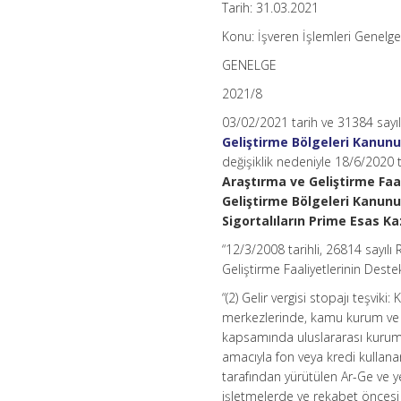
Tarih: 31.03.2021
Konu: İşveren İşlemleri Genelge
GENELGE
2021/8
03/02/2021 tarih ve 31384 sayı
Geliştirme Bölgeleri Kanunu
değişiklik nedeniyle 18/6/2020 
Araştırma ve Geliştirme Faa
Geliştirme Bölgeleri Kanun
Sigortalıların Prime Esas 
“12/3/2008 tarihli, 26814 sayıl
Geliştirme Faaliyetlerinin De
“(2) Gelir vergisi stopajı teşvi
merkezlerinde, kamu kurum ve ku
kapsamında uluslararası kurum
amacıyla fon veya kredi kullana
tarafından yürütülen Ar-Ge ve y
işletmelerde ve rekabet öncesi 