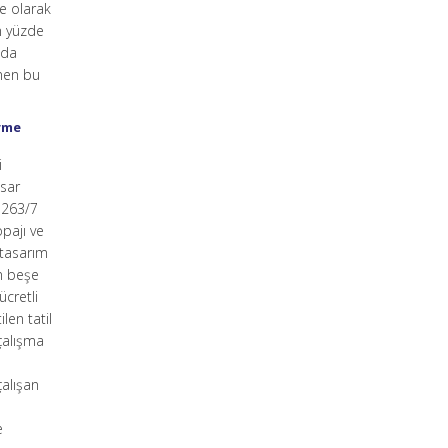
ve olarak
n yüzde
nda
enen bu
irme
i
asar
7263/7
opajı ve
 tasarım
n beşe
ücretli
len tatil
çalışma
çalışan
e