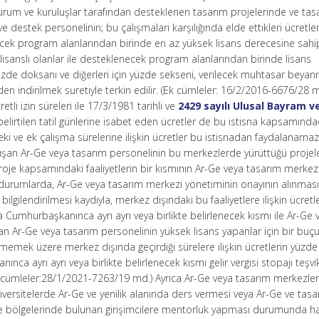
rum ve kuruluşlar tarafından desteklenen tasarım projelerinde ve tas
 destek personelinin; bu çalışmaları karşılığında elde ettikleri ücretler
ecek program alanlarından birinde en az yüksek lisans derecesine sahi
lisanslı olanlar ile desteklenecek program alanlarından birinde lisans
yüzde doksanı ve diğerleri için yüzde sekseni, verilecek muhtasar beya
n indirilmek suretiyle terkin edilir. (Ek cümleler: 16/2/2016-6676/28 
cretli izin süreleri ile 17/3/1981 tarihli ve
2429 sayılı Ulusal Bayram v
elirtilen tatil günlerine isabet eden ücretler de bu istisna kapsamındad
eki ve ek çalışma sürelerine ilişkin ücretler bu istisnadan faydalanamaz
ışan Ar-Ge veya tasarım personelinin bu merkezlerde yürüttüğü projel
 proje kapsamındaki faaliyetlerin bir kısmının Ar-Ge veya tasarım merkez
durumlarda, Ar-Ge veya tasarım merkezi yönetiminin onayının alınması 
bilgilendirilmesi kaydıyla, merkez dışındaki bu faaliyetlere ilişkin ücretl
Cumhurbaşkanınca ayrı ayrı veya birlikte belirlenecek kısmı ile Ar-Ge 
n Ar-Ge veya tasarım personelinin yüksek lisans yapanlar için bir buçuk 
geçmemek üzere merkez dışında geçirdiği sürelere ilişkin ücretlerin yüzd
a ayrı ayrı veya birlikte belirlenecek kısmı gelir vergisi stopajı teşvi
k cümleler:28/1/2021-7263/19 md.) Ayrıca Ar-Ge veya tasarım merkezle
ersitelerde Ar-Ge ve yenilik alanında ders vermesi veya Ar-Ge ve tasa
rme bölgelerinde bulunan girişimcilere mentorluk yapması durumunda haf