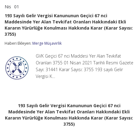
Nis
01
193
yorumlar kapalı
Sayılı
193 Sayılı Gelir Vergisi Kanununun Geçici 67 nci
Gelir
Maddesinde Yer Alan Tevkifat Oranları Hakkındaki Ekli
Vergisi
Kararın Yürürlüğe Konulması Hakkında Karar (Karar Sayısı:
Kanununun
Geçici
3755)
67
Haberi Ekleyen:
nci
Merge Müşavirlik
Maddesinde
Yer
GVK Geçici 67 nci Maddesi Yer Alan Tevkifat
Alan
Oranları 3755 01 Nisan 2021 Tarihli Resmi Gazete
Tevkifat
Sayı: 31441 Karar Sayısı: 3755 193 sayılı Gelir
Oranları
Hakkındaki
Vergisi K…
Ekli
Kararın
Yürürlüğe
Konulması
Hakkında
193 Sayılı Gelir Vergisi Kanununun Geçici 67 nci
Karar
Maddesinde Yer Alan Tevkifat Oranları Hakkındaki Ekli
(Karar
Sayısı:
Kararın Yürürlüğe Konulması Hakkında Karar (Karar Sayısı:
3755)
3755)
için