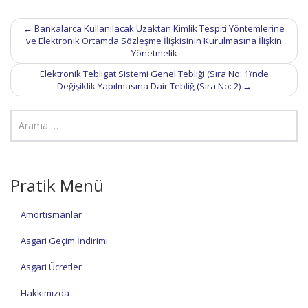
Post
←
Bankalarca Kullanılacak Uzaktan Kimlik Tespiti Yöntemlerine
navigation
ve Elektronik Ortamda Sözleşme İlişkisinin Kurulmasına İlişkin
Yönetmelik
Elektronik Tebligat Sistemi Genel Tebliği (Sıra No: 1)’nde
Değişiklik Yapılmasına Dair Tebliğ (Sıra No: 2)
→
Pratik Menü
Amortismanlar
Asgari Geçim İndirimi
Asgari Ücretler
Hakkımızda