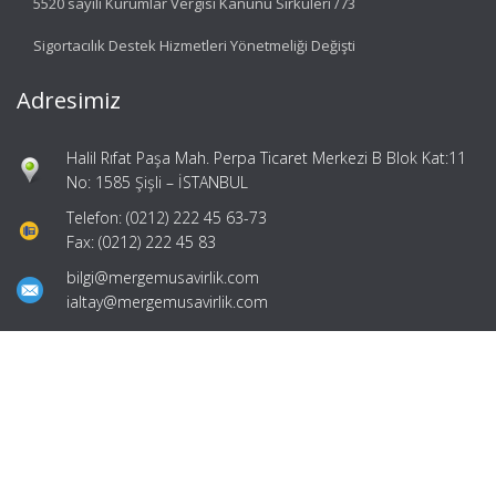
5520 sayılı Kurumlar Vergisi Kanunu Sirküleri /73
Sigortacılık Destek Hizmetleri Yönetmeliği Değişti
Adresimiz
Halil Rıfat Paşa Mah. Perpa Ticaret Merkezi B Blok Kat:11
No: 1585 Şişli – İSTANBUL
Telefon: (0212) 222 45 63-73
Fax: (0212) 222 45 83
bilgi@mergemusavirlik.com
ialtay@mergemusavirlik.com
Hızlı Menü
Ana Sayfa
Hakkımızda
Hizmetlerimiz
Güncel Mevzuat
İletişim