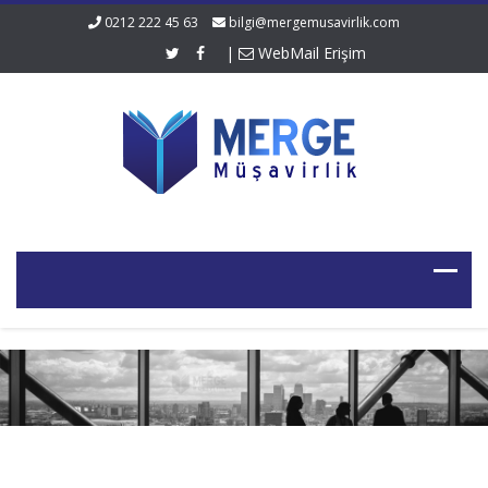
0212 222 45 63
bilgi@mergemusavirlik.com
|
WebMail Erişim