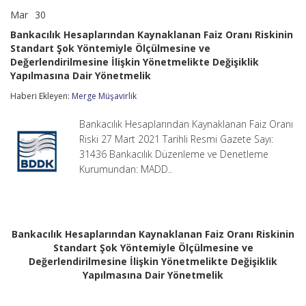
Mar
30
Bankacılık
yorumlar kapalı
Hesaplarından
Bankacılık Hesaplarından Kaynaklanan Faiz Oranı Riskinin
Kaynaklanan
Standart Şok Yöntemiyle Ölçülmesine ve
Faiz
Değerlendirilmesine İlişkin Yönetmelikte Değişiklik
Oranı
Riskinin
Yapılmasına Dair Yönetmelik
Standart
Haberi Ekleyen:
Şok
Merge Müşavirlik
Yöntemiyle
Ölçülmesine
Bankacılık Hesaplarından Kaynaklanan Faiz Oranı
ve
Riski 27 Mart 2021 Tarihli Resmi Gazete Sayı:
Değerlendirilmesine
31436 Bankacılık Düzenleme ve Denetleme
İlişkin
Yönetmelikte
Kurumundan: MADD..
Değişiklik
Yapılmasına
Dair
Yönetmelik
için
Bankacılık Hesaplarından Kaynaklanan Faiz Oranı Riskinin
Standart Şok Yöntemiyle Ölçülmesine ve
Değerlendirilmesine İlişkin Yönetmelikte Değişiklik
Yapılmasına Dair Yönetmelik