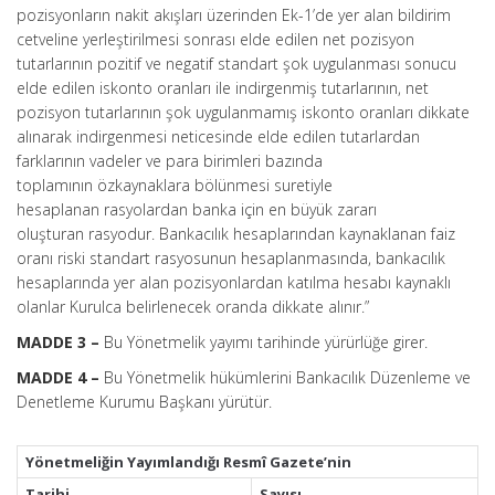
pozisyonların nakit akışları üzerinden Ek-1’de yer alan bildirim
cetveline yerleştirilmesi sonrası elde edilen net pozisyon
tutarlarının pozitif ve negatif standart şok uygulanması sonucu
elde edilen iskonto oranları ile indirgenmiş tutarlarının, net
pozisyon tutarlarının şok uygulanmamış iskonto oranları dikkate
alınarak indirgenmesi neticesinde elde edilen tutarlardan
farklarının vadeler ve para birimleri bazında
toplamının özkaynaklara bölünmesi suretiyle
hesaplanan rasyolardan banka için en büyük zararı
oluşturan rasyodur. Bankacılık hesaplarından kaynaklanan faiz
oranı riski standart rasyosunun hesaplanmasında, bankacılık
hesaplarında yer alan pozisyonlardan katılma hesabı kaynaklı
olanlar Kurulca belirlenecek oranda dikkate alınır.”
MADDE 3 –
Bu Yönetmelik yayımı tarihinde yürürlüğe girer.
MADDE 4 –
Bu Yönetmelik hükümlerini Bankacılık Düzenleme ve
Denetleme Kurumu Başkanı yürütür.
Yönetmeliğin Yayımlandığı Resmî Gazete’nin
Tarihi
Sayısı