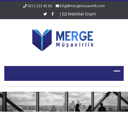
0212 222 45 63
bilgi@mergemusavirlik.com
|
WebMail Erişim