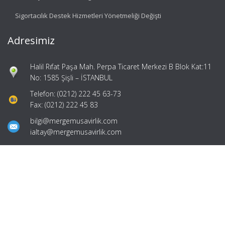
Sigortacılık Destek Hizmetleri Yönetmeliği Değişti
Adresimiz
Halil Rıfat Paşa Mah. Perpa Ticaret Merkezi B Blok Kat:11
No: 1585 Şişli – İSTANBUL
Telefon: (0212) 222 45 63-73
Fax: (0212) 222 45 83
bilgi@mergemusavirlik.com
ialtay@mergemusavirlik.com
Hızlı Menü
Ana Sayfa
Hakkımızda
Hizmetlerimiz
Güncel Mevzuat
İletişim