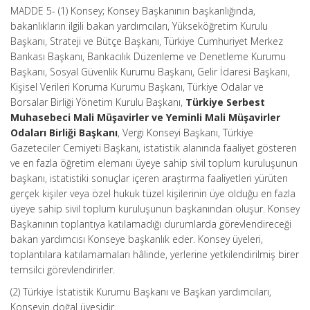
MADDE 5- (1) Konsey; Konsey Başkanının başkanlığında,
bakanlıkların ilgili bakan yardımcıları, Yükseköğretim Kurulu
Başkanı, Strateji ve Bütçe Başkanı, Türkiye Cumhuriyet Merkez
Bankası Başkanı, Bankacılık Düzenleme ve Denetleme Kurumu
Başkanı, Sosyal Güvenlik Kurumu Başkanı, Gelir İdaresi Başkanı,
Kişisel Verileri Koruma Kurumu Başkanı, Türkiye Odalar ve
Borsalar Birliği Yönetim Kurulu Başkanı,
Türkiye Serbest
Muhasebeci Mali Müşavirler ve Yeminli Mali Müşavirler
Odaları Birliği Başkanı
, Vergi Konseyi Başkanı, Türkiye
Gazeteciler Cemiyeti Başkanı, istatistik alanında faaliyet gösteren
ve en fazla öğretim elemanı üyeye sahip sivil toplum kuruluşunun
başkanı, istatistiki sonuçlar içeren araştırma faaliyetleri yürüten
gerçek kişiler veya özel hukuk tüzel kişilerinin üye olduğu en fazla
üyeye sahip sivil toplum kuruluşunun başkanından oluşur. Konsey
Başkanının toplantıya katılamadığı durumlarda görevlendireceği
bakan yardımcısı Konseye başkanlık eder. Konsey üyeleri,
toplantılara katılamamaları hâlinde, yerlerine yetkilendirilmiş birer
temsilci görevlendirirler.
(2) Türkiye İstatistik Kurumu Başkanı ve Başkan yardımcıları,
Konseyin doğal üyesidir.