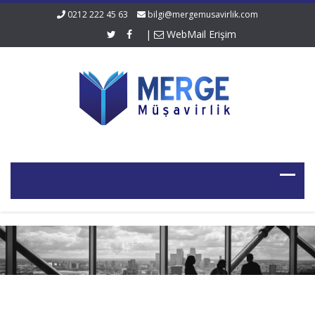
0212 222 45 63
bilgi@mergemusavirlik.com
|
WebMail Erişim