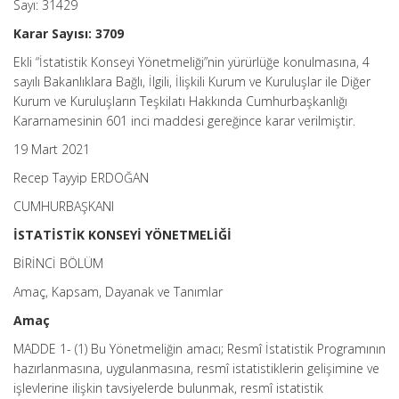
Sayı: 31429
Karar Sayısı: 3709
Ekli “İstatistik Konseyi Yönetmeliği”nin yürürlüğe konulmasına, 4
sayılı Bakanlıklara Bağlı, İlgili, İlişkili Kurum ve Kuruluşlar ile Diğer
Kurum ve Kuruluşların Teşkilatı Hakkında Cumhurbaşkanlığı
Kararnamesinin 601 inci maddesi gereğince karar verilmiştir.
19 Mart 2021
Recep Tayyip ERDOĞAN
CUMHURBAŞKANI
İSTATİSTİK KONSEYİ YÖNETMELİĞİ
BİRİNCİ BÖLÜM
Amaç, Kapsam, Dayanak ve Tanımlar
Amaç
MADDE 1- (1) Bu Yönetmeliğin amacı; Resmî İstatistik Programının
hazırlanmasına, uygulanmasına, resmî istatistiklerin gelişimine ve
işlevlerine ilişkin tavsiyelerde bulunmak, resmî istatistik