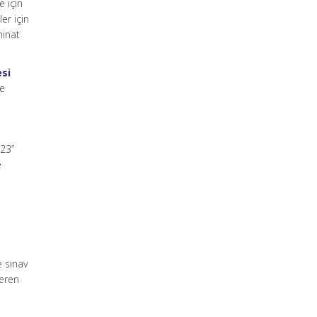
e için
er için
minat
esi
de
023”
e
.
e sınav
veren