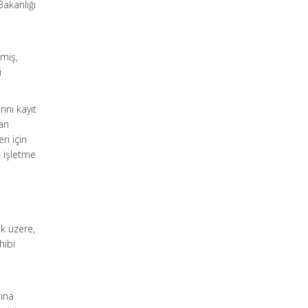
Bakanlığı
lmiş,
i
ını kayıt
van
ri için
e işletme
ak üzere,
hibi
i
tına