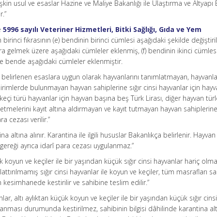
in usul ve esaslar Hazine ve Maliye Bakanlığı ile Ulaştırma ve Altyapı 
r.”
e
5996 sayılı Veteriner Hizmetleri, Bitki Sağlığı, Gıda ve Yem
irinci fıkrasının (e) bendinin birinci cümlesi aşağıdaki şekilde değiştiri
 gelmek üzere aşağıdaki cümleler eklenmiş, (f) bendinin ikinci cümles
 ve bende aşağıdaki cümleler eklenmiştir.
belirlenen esaslara uygun olarak hayvanlarını tanımlatmayan, hayvanlar
dirimlerde bulunmayan hayvan sahiplerine sığır cinsi hayvanlar için hay
 keçi türü hayvanlar için hayvan başına beş Türk Lirası, diğer hayvan türle
işletmelerini kayıt altına aldırmayan ve kayıt tutmayan hayvan sahiplerin
ra cezası verilir.”
 altına alınır. Karantina ile ilgili hususlar Bakanlıkça belirlenir. Hayvan
i gereği ayrıca idarî para cezası uygulanmaz.”
ük koyun ve keçiler ile bir yaşından küçük sığır cinsi hayvanlar hariç olm
attırılmamış sığır cinsi hayvanlar ile koyun ve keçiler, tüm masrafları sa
 kesimhanede kestirilir ve sahibine teslim edilir.”
ar, altı aylıktan küçük koyun ve keçiler ile bir yaşından küçük sığır cins
anması durumunda kestirilmez, sahibinin bilgisi dâhilinde karantina al