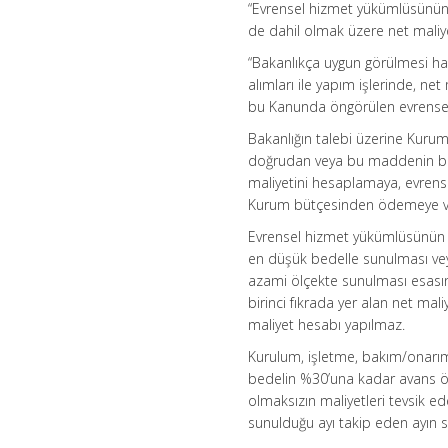
“Evrensel hizmet yükümlüsünün 
de dahil olmak üzere net maliy
“Bakanlıkça uygun görülmesi ha
alımları ile yapım işlerinde, ne
bu Kanunda öngörülen evrensel
Bakanlığın talebi üzerine Kurum
doğrudan veya bu maddenin beşi
maliyetini hesaplamaya, evrens
Kurum bütçesinden ödemeye ve 
Evrensel hizmet yükümlüsünün 
en düşük bedelle sunulması vey
azami ölçekte sunulması esasına
birinci fıkrada yer alan net ma
maliyet hesabı yapılmaz.
Kurulum, işletme, bakım/onarım 
bedelin %30’una kadar avans öd
olmaksızın maliyetleri tevsik ed
sunulduğu ayı takip eden ayın s