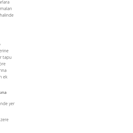
rlara
rmaları
 halinde
o
erine
er tapu
öre
rına
un ek
sına
inde yer
üzere