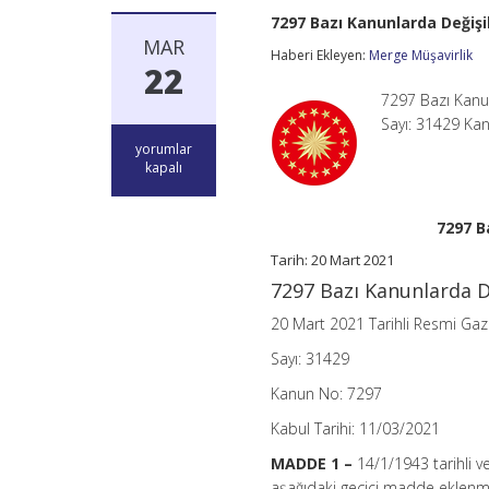
7297 Bazı Kanunlarda Değişi
MAR
Haberi Ekleyen:
Merge Müşavirlik
22
7297 Bazı Kanu
Sayı: 31429 Ka
7297
yorumlar
Bazı
kapalı
Kanunlarda
Değişiklik
Yapılmasına
7297 B
Dair
Kanun
Tarih: 20 Mart 2021
için
7297 Bazı Kanunlarda D
20 Mart 2021 Tarihli Resmi Ga
Sayı: 31429
Kanun No: 7297
Kabul Tarihi: 11/03/2021
MADDE 1 –
14/1/1943 tarihli v
aşağıdaki geçici madde eklenmi