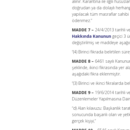
alınır. Karantina ile ilgili husus
doğrudan ya da dolaylı herhangi
yapılacak tüm masraflar sahibi 
ödenmez.”
MADDE 7 –
24/4/2013 tarihli v
Hakkında Kanunun
geçici 3 ü
değiştirilmiş ve maddeye aşağıd
“(4) Birinci fıkrada belirtilen s
MADDE 8 –
6461 sayılı Kanunun
şeklinde, ikinci fıkrasında yer
aşağıdaki fıkra eklenmiştir.
“(3) Birinci ve ikinci fıkralarda
MADDE 9 –
19/6/2014 tarihli v
Düzenlemeler Yapılmasına Dair 
“d) Alan kılavuzu: Başkanlık ta
sonucunda başarılı olan ve yetkile
gerçek kişiyi,”