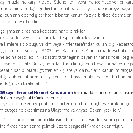
aşınmazlarına karşılık bedel ödenenlerin veya mahkemece verilen kara
addenin yürürlüğe girdiği tarihten itibaren iki yıl içinde idareye başvu
tı bunların ödendiği tarihten itibaren kanuni faiziyle birlikte ödemeleri
r adına tescil edilir.
alışmaları sırasında kadastro harici bırakılan
 zilyetleri veya fiili kullanıcıları tespit edilmek ve varsa
kimlere ait olduğu ve kim veya kimler tarafından kullanıldığı kadastr
 gösterilmek suretiyle 3402 sayılı Kanunun ek 4 üncü maddesi hüküml
e adına tescil edilir. Kadastro tutanağının beyanlar hanesindeki bilgil
 aynen aktarılır. Bu taşınmazlar, tapu kütüğünün beyanlar hanesine g
esatın sahibi olarak gösterilen kişilere ya da bunların kanuni mirasçıla
tiği tarihten itibaren altı ay içerisinde başvurmaları halinde bu Kanun
 doğrudan kiralanabilir.”
369 sayılı Evrensel Hizmet Kanununun
6 ncı maddesinin dördüncü fıkra
 üzere aşağıdaki cümle eklenmiştir.
 ilişkin ödemelerin yapılabilmesini teminen bu amaçla Bakanlık bütçes
m bütçesine aktarılmasına Ulaştırma ve Altyapı Bakanı yetkilidir.”
 7 nci maddesinin birinci fıkrasına birinci cümlesinden sonra gelmek 
ci fıkrasından sonra gelmek üzere aşağıdaki fıkralar eklenmiştir.