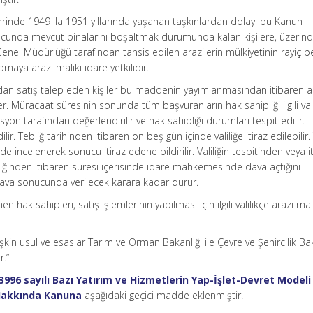
inde 1949 ila 1951 yıllarında yaşanan taşkınlardan dolayı bu Kanun
cunda mevcut binalarını boşaltmak durumunda kalan kişilere, üzerind
enel Müdürlüğü tarafından tahsis edilen arazilerin mülkiyetinin rayiç b
maya arazi maliki idare yetkilidir.
dan satış talep eden kişiler bu maddenin yayımlanmasından itibaren al
der. Müracaat süresinin sonunda tüm başvuranların hak sahipliği ilgili vali
n tarafından değerlendirilir ve hak sahipliği durumları tespit edilir. 
lir. Tebliğ tarihinden itibaren on beş gün içinde valiliğe itiraz edilebilir.
nde incelenerek sonucu itiraz edene bildirilir. Valiliğin tespitinden veya i
iğinden itibaren süresi içerisinde idare mahkemesinde dava açtığını
 dava sonucunda verilecek karara kadar durur.
en hak sahipleri, satış işlemlerinin yapılması için ilgili valilikçe arazi mal
in usul ve esaslar Tarım ve Orman Bakanlığı ile Çevre ve Şehircilik Bak
r.”
3996 sayılı Bazı Yatırım ve Hizmetlerin Yap-İşlet-Devret Modeli
 Hakkında Kanuna
aşağıdaki geçici madde eklenmiştir.