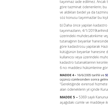
taşınmaz iade edilmez. Ancak t
göre tazminat ödenenlerin; bu m
ve aldıkları bedel ya da tazmina
söz konusu taşınmazlar bu kişile
b) Daha önce yapılan kadastro ç
taşınmazların, 4/1/2019tarihindeki
üzerindeki muhdesatınkime veya 
tutanağının beyanlar hanesinde
göre kadastrosu yapılarak Hazin
kütüğünün beyanlar hanesine de
kullanıcısı veya üzerindeki muhd
kadastro tutanaklarının kesinleş
6 ncı maddesi hükümlerine göre
MADDE 4 –
16/6/2005 tarihli ve
5
üçüncü cümlesinden sonra gelmek
“Gerektiğinde evrensel hizmete
alan ödeneklerin yıl içinde Kuru
MADDE 5 –
5369 sayılı Kanunun
aşağıdaki cümle ve maddeye ikin