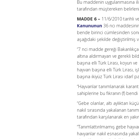
Bu maddenin uygulanmasına ilişk
tarafından müştereken belirleni
MADDE 6 –
11/6/2010 tarihli v
Kanununun
36 ncı maddesinin b
bende birinci cümlesinden sonra
aşağıdaki şekilde değiştirilmiş
“7 nci madde gereği Bakanlıkça 
altına aldırmayan ve gerekli bil
başına elli Türk Lirası, koyun ve
hayvan başına elli Türk Lirası, 
başına ikiyüz Türk Lirası idarî pa
“Hayvanlar tanımlanarak karantina
sahiplerine bu fıkranın (f) bend
“Gebe olanlar, altı aylıktan küç
nakil sırasında yakalanan tanıml
tarafından karşılanarak en yakın
“Tanımlattırılmamış gebe hayvanl
havyanlar nakil esnasında yakal