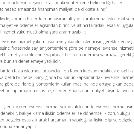
bu maddenin beşinci fıkrasındaki yöntemlerle belirlendiği haller
et hesaplamasında finansman maliyeti de dikkate alınır.”
linde, zorunlu hallerde münhasıran alt yapı kurulumuna ilişkin mal ve 
t maliyet ve ödemeler açısından birinci ve altıncı fıkradaki esaslar uygul
 hizmet yükümlüsü olma şartı aranmayabilir.
 evrensel hizmet yükümlüsünü ve yükümlülüklerini işin gerekliliklerine 
nci fıkrasında sayılan yöntemlere göre belirlemeye, evrensel hizmeti
el hizmet yükümlülerine yapılacak her türlü ödemeyi yapmaya, gerekti
bunları denetlemeye yetkilidir.
birden fazla işletmeci arasından; bu Kanun kapsamındaki evrensel hiz
a belirli bir bedel karşılığında bu Kanun kapsamındaki evrensel hizmet
 göre belirlendiği yöntemlerin kullanılması halinde ortaya çıkan bedel
liyet hesaplamasına esas teşkil eder. Finansman maliyeti dışında ayrıca
işlerini içeren evrensel hizmet yükümlülüklerinde evrensel hizmet işine
enebilir, bakiye kısma ilişkin ödemeler ise dönemsellik zorunluluğu
en belgeler esas alınarak harcamanın yapıldığına ilişkin bilgi ve belgeler
onuna kadar yapılır.