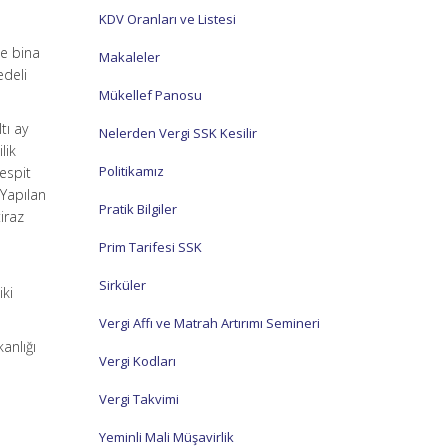
KDV Oranları ve Listesi
e bina
Makaleler
edeli
Mükellef Panosu
tı ay
Nelerden Vergi SSK Kesilir
lik
Politikamız
Tespit
 Yapılan
Pratik Bilgiler
tiraz
Prim Tarifesi SSK
Sirküler
iki
Vergi Affı ve Matrah Artırımı Semineri
anlığı
Vergi Kodları
Vergi Takvimi
Yeminli Mali Müşavirlik