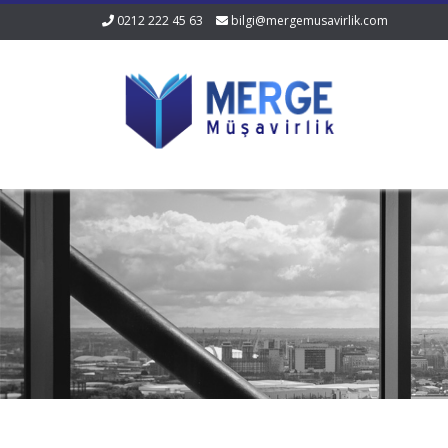
0212 222 45 63
bilgi@mergemusavirlik.com