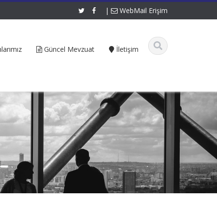
|
WebMail Erişim
larımız
Güncel Mevzuat
İletişim