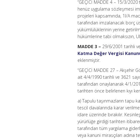
“GEÇİCİ MADDE 4 – 15/3/2020 ta
henüz uygulama sözleşmesi imz
projeleri kapsamında, 1l/A madd
tarafından imzalanacak borç üs
yükümlülüklerinin yerine getiri
hükümlerine tabi olmaksızın, Ula
MADDE 3 –
29/6/2001 tarihli v
Katma Değer Vergisi Kanun
eklenmiştir.
“GEÇİCİ MADDE 27 – Akşehir Gölü
ait 4/4/1990 tarihli ve 3621 say
tarafından onaylanarak 4/1/2019
tarihten önce belirlenen kıyı ke
a) Tapulu taşınmazların tapu ka
tescil davalarında karar verilme
idare üzerinde bırakılır. Kesin
yürürlüğe girdiği tarihten itiba
tarafından tüm yargılama giderle
veya kanuni mirasçıları adına te