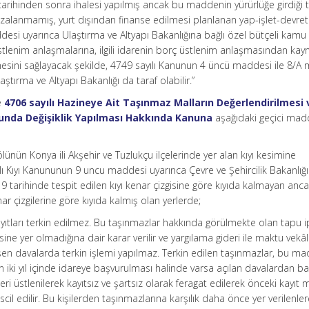
rihinden sonra ihalesi yapılmış ancak bu maddenin yürürlüğe girdiği t
alanmamış, yurt dışından finanse edilmesi planlanan yap-işlet-devret
esi uyarınca Ulaştırma ve Altyapı Bakanlığına bağlı özel bütçeli kamu 
tlenim anlaşmalarına, ilgili idarenin borç üstlenim anlaşmasından kay
lmesini sağlayacak şekilde, 4749 sayılı Kanunun 4 üncü maddesi ile 8/A
ştırma ve Altyapı Bakanlığı da taraf olabilir.”
e
4706 sayılı Hazineye Ait Taşınmaz Malların Değerlendirilmesi 
unda Değişiklik Yapılması Hakkında Kanuna
aşağıdaki geçici ma
nün Konya ili Akşehir ve Tuzlukçu ilçelerinde yer alan kıyı kesimine
ılı Kıyı Kanununun 9 uncu maddesi uyarınca Çevre ve Şehircilik Bakanlığı
 tarihinde tespit edilen kıyı kenar çizgisine göre kıyıda kalmayan anc
nar çizgilerine göre kıyıda kalmış olan yerlerde;
yıtları terkin edilmez. Bu taşınmazlar hakkında görülmekte olan tapu ip
sine yer olmadığına dair karar verilir ve yargılama gideri ile maktu vekâl
leşen davalarda terkin işlemi yapılmaz. Terkin edilen taşınmazlar, bu m
ren iki yıl içinde idareye başvurulması halinde varsa açılan davalardan b
ri üstlenilerek kayıtsız ve şartsız olarak feragat edilerek önceki kayıt m
scil edilir. Bu kişilerden taşınmazlarına karşılık daha önce yer verilenle