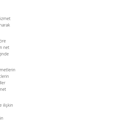
hizmet
anarak
göre
n net
ğinde
metlerin
lerin
ler
 net
 ilişkin
in