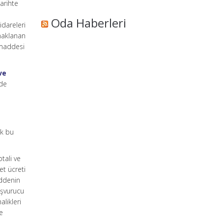
arihte
Oda Haberleri
idareleri
naklanan
 maddesi
ve
dde
ak bu
tali ve
et ücreti
addenin
aşvurucu
alikleri
re