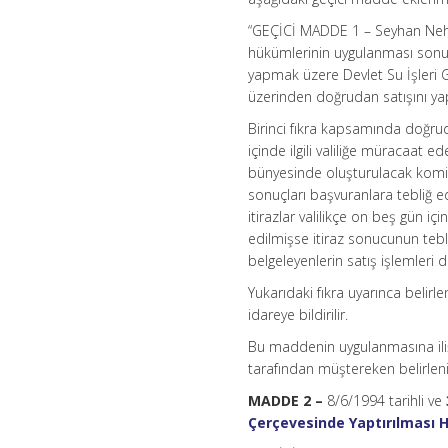
“GEÇİCİ MADDE 1 – Seyhan Nehr
hükümlerinin uygulanması sonu
yapmak üzere Devlet Su İşleri G
üzerinden doğrudan satışını yap
Birinci fıkra kapsamında doğru
içinde ilgili valiliğe müracaat e
bünyesinde oluşturulacak komisyo
sonuçları başvuranlara tebliğ edi
itirazlar valilikçe on beş gün içi
edilmişse itiraz sonucunun tebl
belgeleyenlerin satış işlemleri
Yukarıdaki fıkra uyarınca belirlen
idareye bildirilir.
Bu maddenin uygulanmasına ilişk
tarafından müştereken belirleni
MADDE 2 –
8/6/1994 tarihli ve
Çerçevesinde Yaptırılması