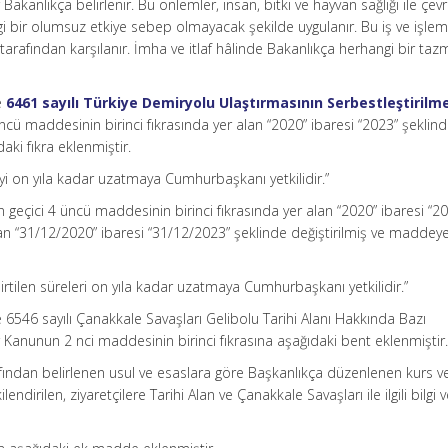
lar Bakanlıkça belirlenir. Bu önlemler, insan, bitki ve hayvan sağlığı ile çevr
 bir olumsuz etkiye sebep olmayacak şekilde uygulanır. Bu iş ve işleml
tarafından karşılanır. İmha ve itlaf hâlinde Bakanlıkça herhangi bir taz
e
6461 sayılı Türkiye Demiryolu Ulaştırmasının Serbestleştirilm
ncü maddesinin birinci fıkrasında yer alan “2020” ibaresi “2023” şeklin
aki fıkra eklenmiştir.
üreyi on yıla kadar uzatmaya Cumhurbaşkanı yetkilidir.”
 geçici 4 üncü maddesinin birinci fıkrasında yer alan “2020” ibaresi “2
 alan “31/12/2020” ibaresi “31/12/2023” şeklinde değiştirilmiş ve maddey
 belirtilen süreleri on yıla kadar uzatmaya Cumhurbaşkanı yetkilidir.”
e 6546 sayılı Çanakkale Savaşları Gelibolu Tarihi Alanı Hakkında Bazı
Kanunun 2 nci maddesinin birinci fıkrasına aşağıdaki bent eklenmiştir
rafından belirlenen usul ve esaslara göre Başkanlıkça düzenlenen kurs v
ndirilen, ziyaretçilere Tarihi Alan ve Çanakkale Savaşları ile ilgili bilgi 