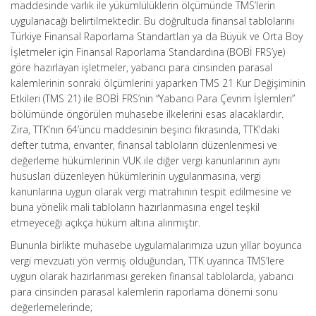
maddesinde varlık ile yükümlülüklerin ölçümünde TMS’lerin
uygulanacağı belirtilmektedir. Bu doğrultuda finansal tablolarını
Türkiye Finansal Raporlama Standartları ya da Büyük ve Orta Boy
İşletmeler için Finansal Raporlama Standardına (BOBİ FRS’ye)
göre hazırlayan işletmeler, yabancı para cinsinden parasal
kalemlerinin sonraki ölçümlerini yaparken TMS 21 Kur Değişiminin
Etkileri (TMS 21) ile BOBİ FRS’nin “Yabancı Para Çevrim İşlemleri”
bölümünde öngörülen muhasebe ilkelerini esas alacaklardır.
Zira, TTK’nın 64’üncü maddesinin beşinci fıkrasında, TTK’daki
defter tutma, envanter, finansal tabloların düzenlenmesi ve
değerleme hükümlerinin VUK ile diğer vergi kanunlarının aynı
hususları düzenleyen hükümlerinin uygulanmasına, vergi
kanunlarına uygun olarak vergi matrahının tespit edilmesine ve
buna yönelik mali tabloların hazırlanmasına engel teşkil
etmeyeceği açıkça hüküm altına alınmıştır.
Bununla birlikte muhasebe uygulamalarımıza uzun yıllar boyunca
vergi mevzuatı yön vermiş olduğundan, TTK uyarınca TMS’lere
uygun olarak hazırlanması gereken finansal tablolarda, yabancı
para cinsinden parasal kalemlerin raporlama dönemi sonu
değerlemelerinde;