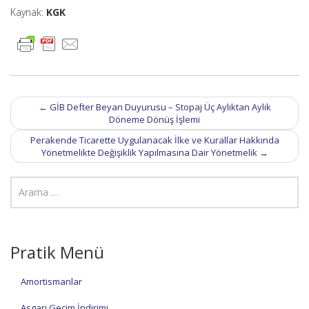
Kaynak:
KGK
Post
←
GİB Defter Beyan Duyurusu – Stopaj Üç Aylıktan Aylık
navigation
Döneme Dönüş İşlemi
Perakende Ticarette Uygulanacak İlke ve Kurallar Hakkında
Yönetmelikte Değişiklik Yapılmasına Dair Yönetmelik
→
Pratik Menü
Amortismanlar
Asgari Geçim İndirimi