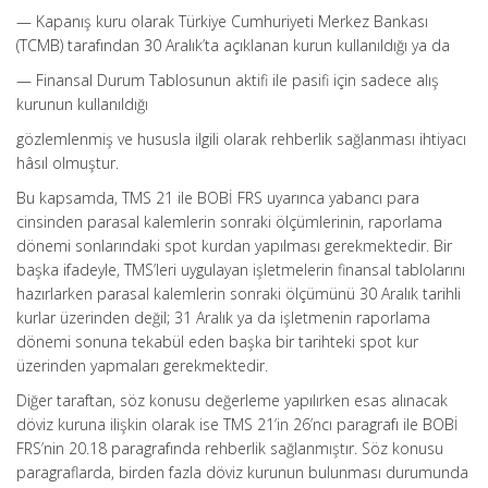
— Kapanış kuru olarak Türkiye Cumhuriyeti Merkez Bankası
(TCMB) tarafından 30 Aralık’ta açıklanan kurun kullanıldığı ya da
— Finansal Durum Tablosunun aktifi ile pasifi için sadece alış
kurunun kullanıldığı
gözlemlenmiş ve hususla ilgili olarak rehberlik sağlanması ihtiyacı
hâsıl olmuştur.
Bu kapsamda, TMS 21 ile BOBİ FRS uyarınca yabancı para
cinsinden parasal kalemlerin sonraki ölçümlerinin, raporlama
dönemi sonlarındaki spot kurdan yapılması gerekmektedir. Bir
başka ifadeyle, TMS’leri uygulayan işletmelerin finansal tablolarını
hazırlarken parasal kalemlerin sonraki ölçümünü 30 Aralık tarihli
kurlar üzerinden değil; 31 Aralık ya da işletmenin raporlama
dönemi sonuna tekabül eden başka bir tarihteki spot kur
üzerinden yapmaları gerekmektedir.
Diğer taraftan, söz konusu değerleme yapılırken esas alınacak
döviz kuruna ilişkin olarak ise TMS 21’in 26’ncı paragrafı ile BOBİ
FRS’nin 20.18 paragrafında rehberlik sağlanmıştır. Söz konusu
paragraflarda, birden fazla döviz kurunun bulunması durumunda