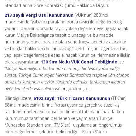
Standartlarına Göre Sonraki Ölçümü Hakkında Duyuru
213 sayılı Vergi Usul Kanununun
(VUK’nun) 280’inci
maddesinde “yabancı paraların borsa rayici ile değerleneceği,
yabancı paranın borsada rayici yoksa değerlemeye uygulanacak
kurun Maliye Bakanlığınca tespit olunacağı ve bu madde
hükmünün yabancı para ile olan senetli veya senetsiz alacaklar
ve borçlar hakkında da cari olacağı” belirtilmiştir. Diğer taraftan,
yapılacak değerlemede esas alınacak kurun belirlenmesine ilişkin
olarak yayımlanan
130 Sıra No.lu VUK Genel Tebliğinde
ise
“
Maliye Bakanlığınca bu konuda herhangi bir tespit yapılmadığı
sürece, Türkiye Cumhuriyeti Merkez Bankası’nca tespit ve ilân olunan
döviz alış kurlarının mezkûr ilânlarda belirtilen tarihlerden itibaren
değerlemelerde esas alınması
” öngörülmüştür.
Bilindiği üzere,
6102 sayılı Türk Ticaret Kanununun
(TTK’nın)
88’inci maddesinin birinci fıkrası uyarınca gerçek ve tüzel kişi
tacirlerin münferit ve konsolide finansal tablolarını hazırlarken
Kurumumuz tarafından belirlenen ve yayımlanan Türkiye
1
Muhasebe Standartlarını (TMS’leri)
uygulamaları öngörülmüş
olup değerleme ilkelerinin belirlendiği TTK’nın 79’uncu