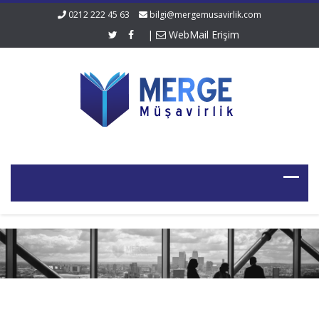
0212 222 45 63
bilgi@mergemusavirlik.com
|
WebMail Erişim