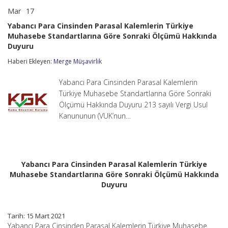
Mar
17
Yabancı
yorumlar kapalı
Para
Yabancı Para Cinsinden Parasal Kalemlerin Türkiye
Cinsinden
Muhasebe Standartlarına Göre Sonraki Ölçümü Hakkında
Parasal
Duyuru
Kalemlerin
Türkiye
Haberi Ekleyen:
Merge Müşavirlik
Muhasebe
Standartlarına
Göre
Yabancı Para Cinsinden Parasal Kalemlerin
Sonraki
Türkiye Muhasebe Standartlarına Göre Sonraki
Ölçümü
Ölçümü Hakkında Duyuru 213 sayılı Vergi Usul
Hakkında
Duyuru
Kanununun (VUK’nun…
için
Yabancı Para Cinsinden Parasal Kalemlerin Türkiye
Muhasebe Standartlarına Göre Sonraki Ölçümü Hakkında
Duyuru
Tarih: 15 Mart 2021
Yabancı Para Cinsinden Parasal Kalemlerin Türkiye Muhasebe