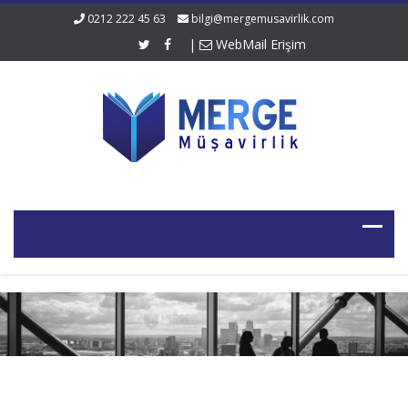
0212 222 45 63
bilgi@mergemusavirlik.com
|
WebMail Erişim